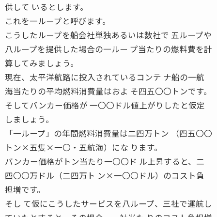
供して いるとします。
これを一ループと呼びます。
こうしたループを船会社単独あるいは数社で 五ループや
八ループを提供した場合の一ルー プ当たりの燃料費を計
算してみましょう。
現在、太平洋航路に投入されているコンテ ナ船の一航
海当たりの平均燃料消費量はおよ そ四五〇〇トンです。
そしてバンカー価格が 一〇〇ドル値上がりしたと仮定
しましょう。
「一ループ」の年間燃料消費量は二四万トン （四五〇〇
トン×五隻×一〇・五航海）にな ります。
バンカー価格がトン当たり一〇〇ド ル上昇すると、二
四〇〇万ドル（二四万ト ン×一〇〇ドル）のコスト負
担増です。
そし て仮にこうしたサービスを八ループ、三社で運航し