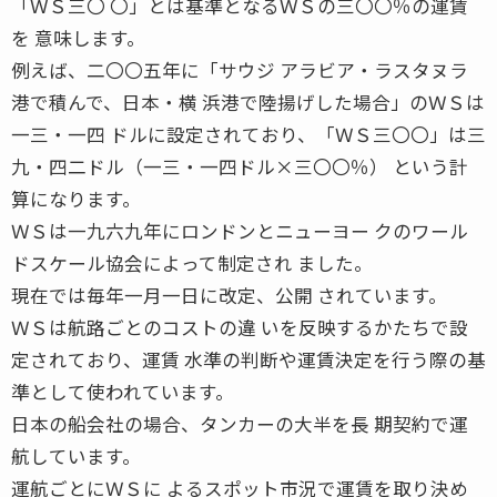
「ＷＳ三〇 〇」とは基準となるＷＳの三〇〇％の運賃
を 意味します。
例えば、二〇〇五年に「サウジ アラビア・ラスタヌラ
港で積んで、日本・横 浜港で陸揚げした場合」のＷＳは
一三・一四 ドルに設定されており、「ＷＳ三〇〇」は三
九・四二ドル（一三・一四ドル×三〇〇％） という計
算になります。
ＷＳは一九六九年にロンドンとニューヨー クのワール
ドスケール協会によって制定され ました。
現在では毎年一月一日に改定、公開 されています。
ＷＳは航路ごとのコストの違 いを反映するかたちで設
定されており、運賃 水準の判断や運賃決定を行う際の基
準として使われています。
日本の船会社の場合、タンカーの大半を長 期契約で運
航しています。
運航ごとにＷＳに よるスポット市況で運賃を取り決め