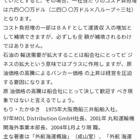
ていたとすると、その場合、一社当た りのコスト負担増
は六四〇〇万ドル（二四〇 〇万ドル×八ループ÷三社）
となります。
コスト負担増の一部はＢＡＦとして運賃収 入の増加と
して補填できますが、必ずしも全 額が補填されるわけ
ではありません。
石油の 輸送需要が拡大することは船会社にとってビ ジ
ネスの拡大という意味ではプラスに作用し ますが、原
油価格の高騰によるバンカー価格 の上昇は経営を圧迫
する要因になります。
原 油価格の高騰は船会社にとって決して歓迎す べき現
象ではないと言えるでしょう。
もり・たかゆき 1975年大阪商船三井船舶入社。
97年MOL Distribution GmbH社長、2001年 丸和運輸機
関海外事業本部長、2004年1月より現 職。
主な著書は「外航海運概論」（成山堂）、「外航 海運