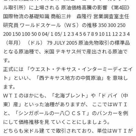
ル取引所）に上場される 原油価格高騰の影響 《第4回》
国際物流の基礎知識 商船三井 森隆行 営業調査室主任
研究員 ワールドスケール（ＷＳ）の推移 350 300 250
200 150 100 50 0 04/ 1 05/ 1 2 3 4 5 6 7 8 9 10 11 12 2 3 4
（年月） （ドル） 79 JULY 2005 原油先物取引の標準品
となる原油種で、米国 テキサス州で産出される原油で
す。
正式には 「ウエスト・テキサス・インターミーディエイ
ト」といい、「西テキサス地方の中質原油」を 意味し
ます。
ＷＴＩのほかにも、「北海ブレント」や「ド バイ（中
東）産」といった油種がありますが、 ここではＷＴＩ
と、「シンガポールの一八〇 ＣＳＴ」のバンカーを例
にして価格推移を見 ていくことにしましょう。
どちらも米ドル建 てで取引されており、単位はＷＴＩが