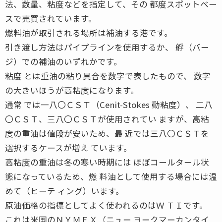
法、数量、粘度などを指定して、その 都度スポットベー
スで売買されています。
燃料油が取引される場所は補油する港です。
引き渡し方法はパイプラインを使用するか、 艀（バー
ジ）での補油のいずれかです。
粘度 とは重油の粘り具合を数字で表したもので、 数字
の大きいほうが高粘度になります。
通常 では一八〇ＣＳＴ（Cenit-Stokes 動粘度）、 二八
〇ＣＳＴ、三八〇ＣＳＴが使用されてい ますが、高粘
度の重油は値段が安いため、最 近では三八〇ＣＳＴを
選択するケースが増え ています。
高粘度の重油は冬の寒い時期には ほぼコールタール状
態になっているため、燃 料油として使用する場合には温
めて（ヒーテ ィング）います。
原油価格の指標としてよく使われるのはＷ ＴＩです。
これは米国のＮＹＭＥＸ（ニュー ヨークマーカンタイ