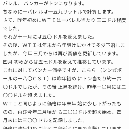
バレル、 バンカーがトンになります。
ちなみに一バレ ルは一五九リットルで計算します。
さて、昨年初めにＷＴＩは一バレル当たり 三二ドル程度
でした。
それが十一月には五〇 ドルを超えました。
その後、ＷＴＩは年末から年明けにかけて多少下落しま
したが、今年 三月からは再び高値を更新しています。
四月 初めからは五七ドルを超えて推移しています。
これに対してバンカー価格ですが、こちら （シンガポ
ールの一八〇ＣＳＴ）は昨年初め にトン当たり約一六
〇ドルでしたが、その後 上昇を続け、昨年一〇月には二
〇〇ドルを超 えました。
ＷＴＩと同じように価格は年末年 始に少し下がったも
のの、再び今年二月頃か ら二〇〇ドルを超え始め、四
月末には三〇〇 ドルを記録しました。
価格は昨年初めに比べ 二倍近くにまで高騰しています。