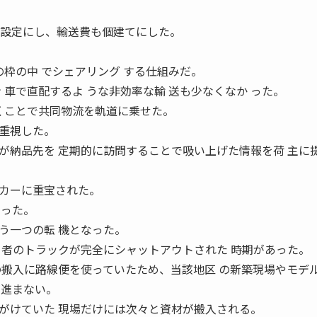
金設定にし、輸送費も個建てにした。
の枠の中 でシェアリング する仕組みだ。
 車で直配するよ うな非効率な輸 送も少なくなか った。
いくことで共同物流を軌道に乗せた。
重視した。
が納品先を 定期的に訪問することで吸い上げた情報を荷 主に
カーに重宝された。
いった。
う一つの転 機となった。
 者のトラックが完全にシャットアウトされた 時期があった。
の搬入に路線便を使っていたため、当該地区 の新築現場やモデ
が進まない。
がけていた 現場だけには次々と資材が搬入される。