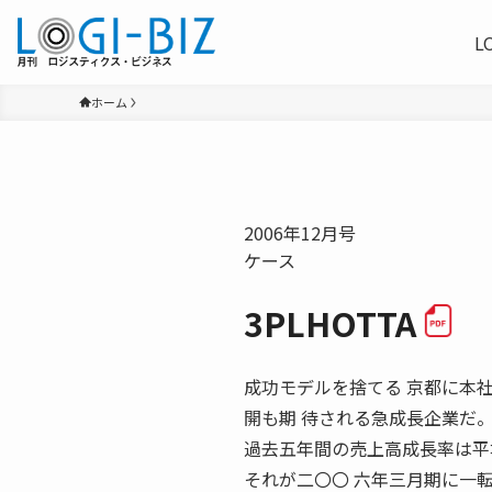
L
ホーム
2006年12月号
ケース
3PLHOTTA
成功モデルを捨てる 京都に本
開も期 待される急成長企業だ
過去五年間の売上高成長率は平
それが二〇〇 六年三月期に一