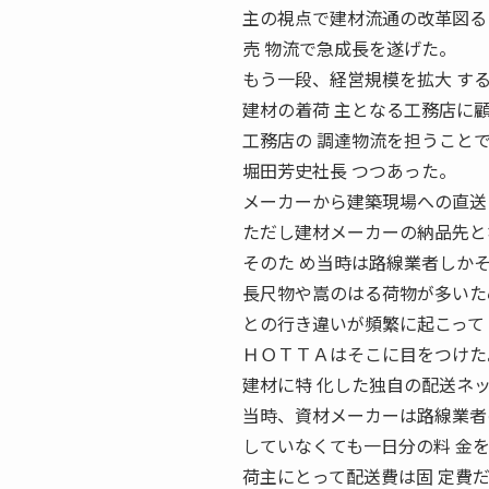
主の視点で建材流通の改革図る D
売 物流で急成長を遂げた。
もう一段、経営規模を拡大 す
建材の着荷 主となる工務店に
工務店の 調達物流を担うこと
堀田芳史社長 つつあった。
メーカーから建築現場への直送
ただし建材メーカーの納品先と
そのた め当時は路線業者しか
長尺物や嵩のはる荷物が多いた
との行き違いが頻繁に起こって
ＨＯＴＴＡはそこに目をつけた
建材に特 化した独自の配送ネ
当時、資材メーカーは路線業者
していなくても一日分の料 金
荷主にとって配送費は固 定費