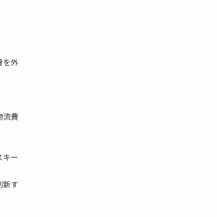
費を外
物流費
スキー
刷新す