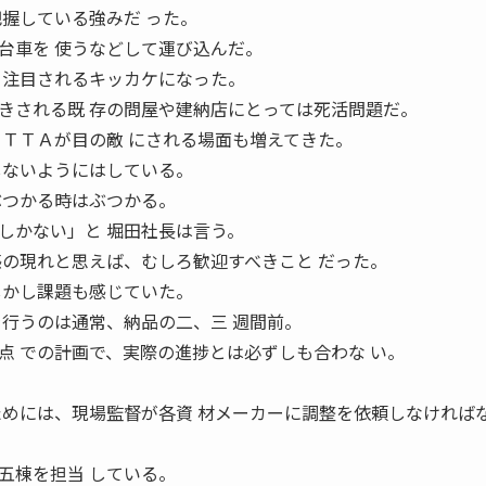
把握している強みだ った。
台車を 使うなどして運び込んだ。
ら注目されるキッカケになった。
きされる既 存の問屋や建納店にとっては死活問題だ。
ＯＴＴＡが目の敵 にされる場面も増えてきた。
しないようにはしている。
ぶつかる時はぶつかる。
しかない」と 堀田社長は言う。
感の現れと思えば、むしろ歓迎すべきこと だった。
しかし課題も感じていた。
を行うのは通常、納品の二、三 週間前。
点 での計画で、実際の進捗とは必ずしも合わな い。
ためには、現場監督が各資 材メーカーに調整を依頼しなければ
五棟を担当 している。