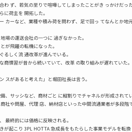
合わ ず、若気の至りで喧嘩してしまったことがき っかけだっ
らに荷主を 開拓した。
ー カーなど、業種や積み荷を問わず、足で回っ てなんとか地
る地場の運送会社の一つに 過ぎなかった。
ことが飛躍の転機になった。
ぐるしく流 通改革が進んでいる。
な商慣習が昔から続いていて、改革 の取り組みが遅れていた
ン スがあると考えた」と堀田社長は言う。
設備、サッシなど、商材ごと に縦割りでチャネルが形成されて
に商社や問屋、代理 店、納材店といった中間流通業者が多段階で
、 最終的には価格に反映される。
起こり 3PL HOTTA 急成長をもたらした事業モデルを転換