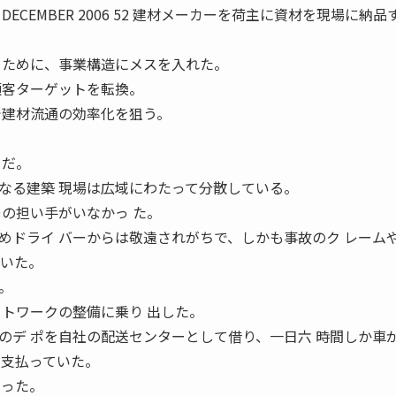
ECEMBER 2006 52 建材メーカーを荷主に資材を現場に納品
るために、事業構造にメスを入れた。
顧客ターゲットを転換。
で建材流通の効率化を狙う。
 だ。
なる建築 現場は広域にわたって分散している。
その担い手がいなかっ た。
めドライ バーからは敬遠されがちで、しかも事故のク レーム
 いた。
。
ットワークの整備に乗り 出した。
のデ ポを自社の配送センターとして借り、一日六 時間しか車
を支払っていた。
だった。