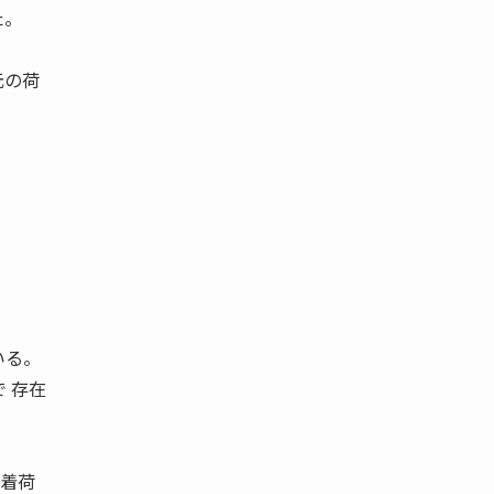
た。
元の荷
。
いる。
 存在
 着荷