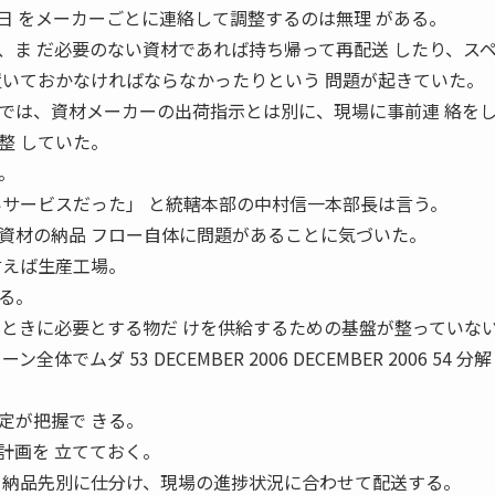
日 をメーカーごとに連絡して調整するのは無理 がある。
、ま だ必要のない資材であれば持ち帰って再配送 したり、ス
置いておかなければならなかったりという 問題が起きていた。
では、資材メーカーの出荷指示とは別に、現場に事前連 絡を
整 していた。
。
いサービスだった」 と統轄本部の中村信一本部長は言う。
資材の納品 フロー自体に問題があることに気づいた。
言えば生産工場。
る。
なときに必要とする物だ けを供給するための基盤が整っていな
でムダ 53 DECEMBER 2006 DECEMBER 2006 54 分
定が把握で きる。
計画を 立てておく。
 納品先別に仕分け、現場の進捗状況に合わせて配送する。