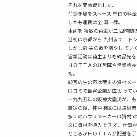
それを変動費化した。
荷捌き場をスペース 単位の料
しかも運賃は全 国一律。
車両を 複数の荷主が二 四時間
当初は京都から 九州まで二トン
しかし荷 主の数を増やし て
営業活動は荷主よりも納品先を
ＨＯＴＴＡの経営陣や営業所長
た。
顧客の生の声は荷主の資材メー
口コミで顧客企業が広 がって
一九九五年の阪神大震災が、も
震災の後、神戸地区には路線業
多くのハウスメーカーは資材 
スに資材を搬入でき ず、仕事
ところがＨＯＴＴＡが配送を手