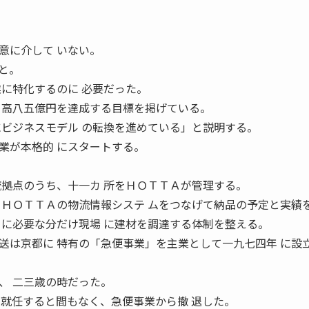
意に介して いない。
と。
業に特化するのに 必要だった。
 高八五億円を達成する目標を掲げている。
にビジネスモデル の転換を進めている」と説明する。
業が本格的 にスタートする。
流拠点のうち、十一カ 所をＨＯＴＴＡが管理する。
とＨＯＴＴＡの物流情報システ ムをつなげて納品の予定と実績
きに必要な分だけ現場 に建材を調達する体制を整える。
送は京都に 特有の「急便事業」を主業として一九七四年 に設
、 二三歳の時だった。
に就任すると間もなく、急便事業から撤 退した。