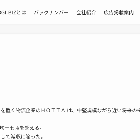
OGI-BIZとは
バックナンバー
会社紹介
広告掲載案内
社を置く物流企業のＨＯＴＴＡ は、中堅規模ながら近い将来の
。
均一七％を超える。
転して減収に陥った。