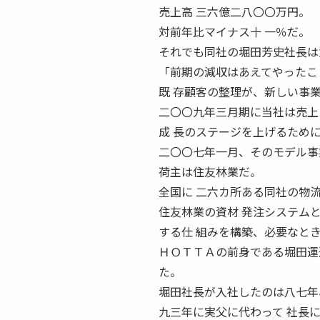
売上高 三六億二八〇〇万円。
対前年比マイナス十 一％だ。
それでも同社の堀田芳史社長は
「前期の減収はあえてやったこ
既 存顧客の整理が、新しい事
二〇〇九年三月期に当社は売上
成 長のステージを上げるため
二〇〇七年一月、そのモデル事
荷主は住友林業だ。
全国に 二六カ所ある同社の物
住友林業の資材 発注システム
する仕 組みを構築、必要なと
ＨＯＴＴＡの前身である堀田運
た。
堀田社長が入社したのは八七年
九三年に実父に代わって 社長