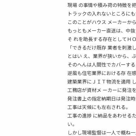
現場 の事情や積み荷の特徴を
トラックの入れないところにも
このことがハウス メーカーか
もっともメーカー直送は、中抜
そ れを助長する存在としてＨ
「できるだけ既存 業者を刺激
とはい え、業界が狭いから、
そのへんは人間性でカバーする
逆風も住宅業界における存 在
建築業界にＪＩＴ物流を適用 
工務店が資材メ ーカーに発注
発注書上の指定納期日は発注時
工事は天候にも左右される。
工事の進捗 に納品をあわせる
い。
しかし現場監督は一人で概ね一