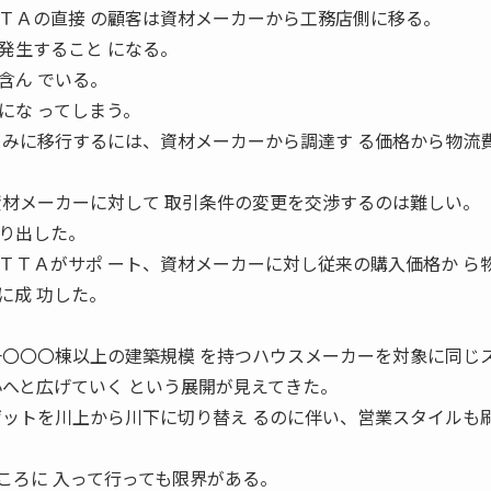
ＴＡの直接 の顧客は資材メーカーから工務店側に移る。
発生すること になる。
含ん でいる。
にな ってしまう。
 みに移行するには、資材メーカーから調達す る価格から物流
資材メーカーに対して 取引条件の変更を交渉するのは難しい。
り出した。
ＴＴＡがサポ ート、資材メーカーに対し従来の購入価格か ら
に成 功した。
一〇〇〇棟以上の建築規模 を持つハウスメーカーを対象に同じ
小へと広げていく という展開が見えてきた。
ゲットを川上から川下に切り替え るのに伴い、営業スタイルも
ころに 入って行っても限界がある。