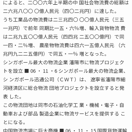
によると、二〇〇六年上半期の中 国社会物流費の総額は
二六兆八〇〇 〇億人民元（四〇二兆円）に達した。
うち工業品の物流費は二三兆四〇 〇〇億人民元（三五
一兆円）で前年 同期比一五・六％増、輸入貨物物流 費
は二兆九五〇〇億人民元（四四兆 二五〇〇億円）で同
一四・二％増、 農産物物流費は四六一五億人民元 （六
兆円九二二五億円）で同五・一％ 増となった。
シンガポール最大の物流企業 瀋陽市に物流プロジェク
トを設立 ■ 06 ・ 11 ・6 シンガポール最大の物流企業、
シ ンガポール迅通公司（ＣＷＴ）は、 遼寧省瀋陽市細
河経済区に総合物流 団地プロジェクトを設立すると発
表 した。
この物流団地は同市の石油化学工 業・機械・電子・自
動車および部品 製造企業に物流サービスを提供する こ
とになる。
中国物流市場に巨大商機 ■ 06 ・ 11 ・ 15 国際貨物運輸