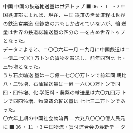
中国 中国の鉄道輸送量は世界トップ ■ 06 ・ 11 ・2 中
国鉄道部によれば、現在、中国 鉄道の営業道程は世界
の鉄道営業道 程総数の六％しか占めていないが、輸 送
量は世界の鉄道総輸送量の四分の 一を占め世界トップ
となった。
データによると、二〇〇六年一月 〜九月に中国鉄道は二
一億二七〇〇 万トンの貨物を輸送し、前年同期比 七・
三％増となった。
うち石炭輸送 量は一〇億一七〇〇万トンで前年同 期比
八・三％増、石油輸送量は一億 一六〇〇万トンで同
四・四％増、化 学肥料・農薬の輸送量は六〇九四万 ト
ンで同四％増、物流費の輸送量は 七七三二万トンであ
った。
〇六年上期の中国社会物流費 二六兆八〇〇〇億人民元
に ■ 06 ・ 11 ・3 中国物流・買付連合会の最新デー タ