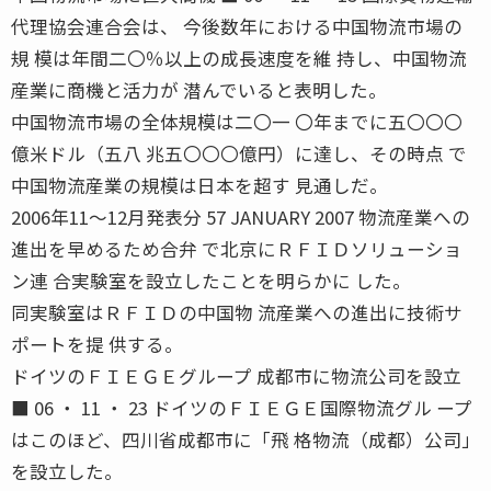
代理協会連合会は、 今後数年における中国物流市場の
規 模は年間二〇％以上の成長速度を維 持し、中国物流
産業に商機と活力が 潜んでいると表明した。
中国物流市場の全体規模は二〇一 〇年までに五〇〇〇
億米ドル（五八 兆五〇〇〇億円）に達し、その時点 で
中国物流産業の規模は日本を超す 見通しだ。
2006年11〜12月発表分 57 JANUARY 2007 物流産業への
進出を早めるため合弁 で北京にＲＦＩＤソリューショ
ン連 合実験室を設立したことを明らかに した。
同実験室はＲＦＩＤの中国物 流産業への進出に技術サ
ポートを提 供する。
ドイツのＦＩＥＧＥグループ 成都市に物流公司を設立
■ 06 ・ 11 ・ 23 ドイツのＦＩＥＧＥ国際物流グル ープ
はこのほど、四川省成都市に「飛 格物流（成都）公司」
を設立した。