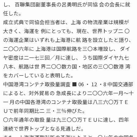
し、 百聯集団副董事長の呂勇明氏が同協 会の会長に就
任した。
成立式典で同協会担当者は、上海 の物流産業は規模が
大きく、海運を 例にとっても、現在、世界トップ二 〇
の海運企業はいずれも上海港に航 路を設立したと語り、
二〇〇六年に 上海港は国際航路を三〇本増設し、 ダイ
ヤ密度は二一七三回／月に達し、 うち国際ダイヤ九七
八本、航路は世 界二〇〇数カ国・地区の三〇〇数港 湾
をカバーしていると表明した。
中国港湾コンテナ取扱量調査 ■ 06 ・ 12 ・8 中国交通部
によると、対外貿易の 急成長により二〇〇六年一月〜十
一 月の中国各港湾のコンテナ取扱量は八三六〇万ＴＥ
Ｕで前年同期比二 三・三％伸びた。
〇六年通年の取扱 量は九三〇〇万ＴＥＵに達し、四年
連続で世界トップとなる見通しだ。