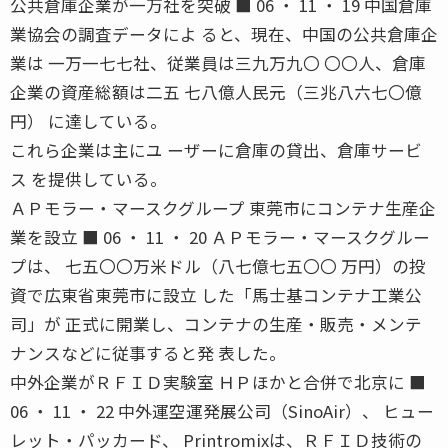
公共倉庫企業が一万社を突破 ■ 06 ・ 11 ・ 19 中国倉庫
業協会の調査データによ ると、現在、中国の公共倉庫企
業は 一万一七七社、従業員は三九万九〇 〇〇人、倉庫
企業の資産総額は二五 七八億人民元（三兆八六七〇億
円） に達している。
これら企業は主にユ ーザーに倉庫の貸出、倉庫サービ
ス を提供している。
ＡＰモラー・マースクグループ 東莞市にコンテナ生産企
業を設立 ■ 06 ・ 11 ・ 20 ＡＰモラー・マースクグルー
プは、 七五〇〇万米ドル（八七億七五〇〇 万円）の投
資で広東省東莞市に設立 した「馬士基コンテナ工業公
司」が 正式に開業し、コンテナの生産・販売・メンテ
ナンスなどに従事すると発 表した。
中外企業がＲＦＩＤ実験室 ＨＰほかと合併で北京に ■
06 ・ 11 ・ 22 中外運空運発展公司（SinoAir）、 ヒュー
レット・パッカード、 Printromixは、ＲＦＩＤ技術の