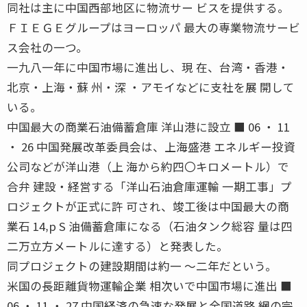
同社は主に中国西部地区に物流サー ビスを提供する。
ＦＩＥＧＥグループはヨーロッパ 最大の専業物流サービ
ス会社の一つ。
一九八一年に中国市場に進出し、現 在、台湾・香港・
北京・上海・蘇 州・深 ・アモイなどに支社を展 開して
いる。
中国最大の商業石油備蓄倉庫 洋山港に設立 ■ 06 ・ 11
・ 26 中国発展改革委員会は、上海盛港 エネルギー投資
公司などが洋山港（上 海から約四〇キロメートル）で
合弁 建設・経営する「洋山石油倉庫運輸 一期工事」プ
ロジェクトが正式に許 可され、竣工後は中国最大の商
業石 14‚p S 油備蓄倉庫になる（石油タンク総容 量は四
二万立方メートルに達する）と発表した。
同プロジェクトの建設期間は約一 〜二年だという。
米国の長距離貨物運輸企業 相次いで中国市場に進出 ■
06 ・ 11 ・ 27 中国経済の急速な発展と全国道路 網の完