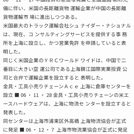
備に伴い、米国の長距離貨物 運輸企業が中国の長距離
貨物運輸市 場に進出しつつある。
米国最大のトラック運輸会社シュ ナイダー・ナショナル
は、現在、コ ンサルティングサービスを提供する事 務
所を上海に設立し、かつ営業免許 を申請していると表
明した。
同じく米国企業のＹＲＣワールド ワイドは、中国で二
番目に大きい空 運公司である上海錦江国際実業投資 公
司と合弁で運輸企業を設立すると 表明した。
金具・工具小売りチェーンＡｃｅ 上海に倉庫センターを
設立 ■ 06 ・ 11 ・ 28 金具・工具小売りチェーンの米エ
ースハードウェアは、上海に物流セ ンターを設立すると
発表した。
同センターは上海市浦東区外高橋 上海物流協会が正式
に発足 ■ 06 ・ 12 ・７ 上海市物流業協会が正式に発足