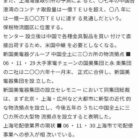
また、上海海運取引所の予測によ ると、〇七年の中国各
港湾のコンテ ナ取扱量は一億ＴＥＵを超え、〇八 年に
は一億一五〇〇万ＴＥＵに達す る見通しだという。
保税物流園区に位置する。
センター 設立後は中国で各種金具製品を買い 付けて直
接出荷するため、米国中継 を必要としなくなる。
新国美電器グループ 中国全土に三〇カ所の物流拠点 ■
06 ・ 11 ・ 29 大手家電チェーンの国美集団と永 楽集団
の二社は二〇〇六年十一月末、 正式に合併し、新国美
電器集団を設 立した。
新国美電器集団の設立セレモニー において同集団総裁
は、まず北京・ 上海・広州など大都市に新型の近代 的
な物流拠点を設立し、今後五年の うちに中国全土に三
〇カ所の大型物 流拠点を設立すると表明した。
上海宅配便業界の現状 ■ 06 ・ 11 ・ 30 上海市で宅配便
事業への参入が相 次いでいる。