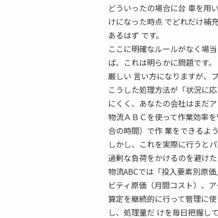
どういったの場合に台 車を用
けになった時点 でどれだけ補
あるはず です。
ここに明確なルールがなく場当
ば、これは明らかに問題です。
厳しい 言い方になりますが、
こうした処理方法が「状況に応
にくく、あなたの会社はまだア
物流ＡＢＣを使って作業効率を
合の時間）で作 業をできるよ
しかし、これを実際に行うとパ
過剰な負荷をかけるのを避けた
物流ABCでは「投入要素別原
ビティ原価（月間コスト）、ア
算定を継続的に行って管理に使
し、処理量だ けを毎日把握し