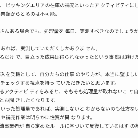
、 ピッキングエリアの在庫の補充といったア クティビティに
帳票類からとるのは不可能。
。
くさんある場合でも、処理量を 毎日、実測すべきなのでしょうか
であれば、実測していただくしかありま せん。
るだけ で、目立った成果は得られなかったという事 態は避け
導入を契機として、自分たちの仕事 のやり方が、本当に望まし
にチェックする視点を持っ ていただきたいと思います。
るアクティビ ティをみると、そもそも処理量が取れないこ と
とお聞 きしたくなります。
といった処理量であれば、実測しないと わからないのも仕方な
業や補充作業は明らかに性質が異 なります。
流事業者が 自ら定めたルールに基づいて反復しているはず の