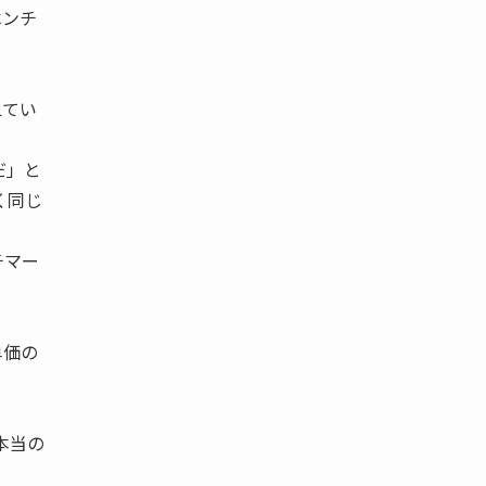
ベンチ
えてい
だ」と
く同じ
チマー
単価の
本当の