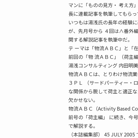
マンに「ものの見方・ 考え方
長に連載記事を執筆してもらっ
いつもは湯浅氏の長年の経験に
が、先月号から ４回は∧番外
関する解説記事を執筆中だ。
テ ーマは「物流ＡＢＣ」と「
前回の「物 流ＡＢＣ」（荷主
湯浅コンサルティング 内田明美子
物流ＡＢＣは、とりわけ物流業
３ＰＬ （サードパーティー・
な関係から脱して荷主と適正な
欠かせない。
物流ＡＢＣ（Activity Bas
前号の「荷主編」 に続き、今
で解説する。
（本誌編集部） 45 JULY 2