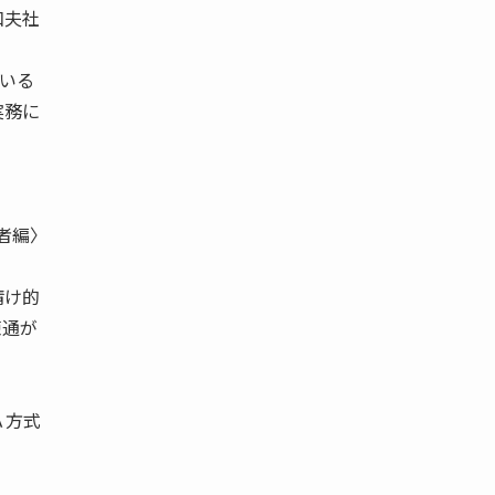
和夫社
いる
実務に
業者編〉
請け的
疎通が
Ａ方式