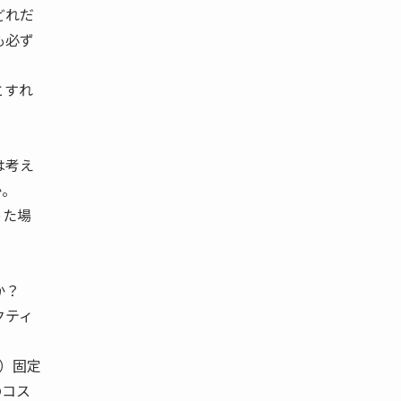
どれだ
も必ず
とすれ
は考え
か。
った場
うか？
クティ
）固定
のコス