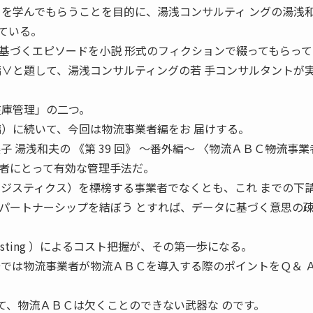
」を学んでもらうことを目的に、湯浅コンサルティ ングの湯浅
ている。
基づくエピソードを小説 形式のフィクションで綴ってもらって
編∨と題して、湯浅コンサルティングの若 手コンサルタントが
在庫管理」の二つ。
編）に続いて、今回は物流事業者編をお 届けする。
 湯浅和夫の 《第 39 回》 〜番外編〜 〈物流ＡＢＣ――物流事
者にとって有効な管理手法だ。
ロジスティクス）を標榜する事業者でなくとも、これ までの下
パートナーシップを結ぼう とすれば、データに基づく意思の
ed Costing ）によるコスト把握が、その第一歩になる。
号では物流事業者が物流ＡＢＣを導入する際のポイントをＱ＆ 
005 て、物流ＡＢＣは欠くことのできない武器な のです。