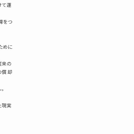
けて運
算をつ
ために
従来の
償 却
ん。
た現実
。