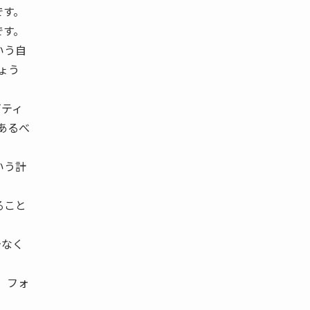
です。
です。
いう自
しょう
ビティ
あるべ
いう計
ること
少なく
、フォ