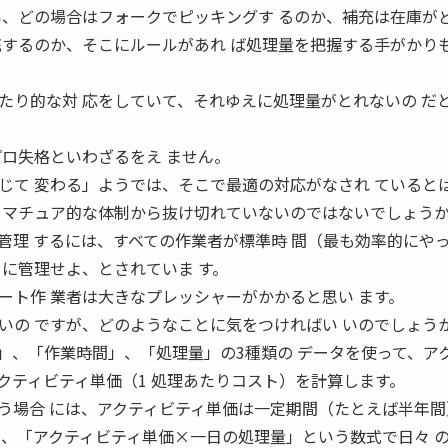
い、どの場合はフォークでピッキングす るのか、補充は在庫が
充するのか、そこにルールがあれ ば処理量を把握する手がかり
たり的な対 応をしていて、それゆえに処理量がとれないの だ
プロ失格といわざるをえ ません。
じて 変わる」ようでは、そこで最適の対応がなされ ていると
 マチュア的な体制から抜け切れていないのではないでしょう
管理 するには、すべての作業者が標準時 間（最も効率的にや
うに管理せよ、とされていま す。
ート作 業者は大きなプレッシャーがかかると思い ます。
いの ですが、どのようなことに気をつければい いのでしょ
価」、「作業時間」、「処理量」の3種類の データを使って、ア
クティビティ単価（1 処理あたりコスト）を計算します。
う場合 には、アクティビティ単価は一定期間（たとえば半年間
て、「アクティビティ単価×一日の処理量」という数式で日々 