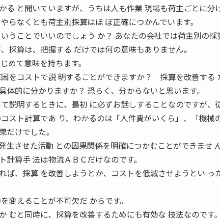
かる と聞いていますが、うちは人も作業 現場も荷主ごとに分
をやらなくとも荷主別採算はほ ぼ正確につかんでいます。
ということでいいのでしょう か？ あなたの会社では荷主別の採
が、採算は、把握する だけでは何の意味もありません。
はじめて意味を持ちます。
原因をコストで説 明することができますか？ 採算を改善する 
具体的に分かりますか？ 恐らく、分からないと思います。
いて説明するときに、最初 に必ずお話しすることなのですが、
のコスト計算であ り、わかるのは「人件費がいくら」、「機械の
果だけでした。
発生させた活動 との因果関係を明確につかむことができませ 
ト計算手 法は物流ＡＢＣだけなのです。
れば、採算 を改善しようとか、コストを低減させようとい っ
動を変えることが不可欠だ からです。
か むと同時に、採算を改善するためにも有効な 技法なのです