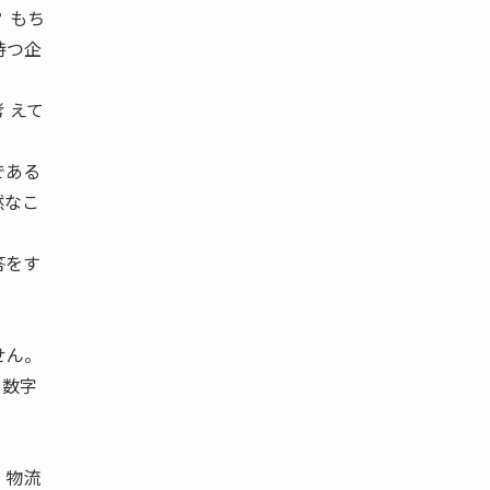
 もち
持つ企
 えて
である
然なこ
答をす
せん。
う数字
、物流