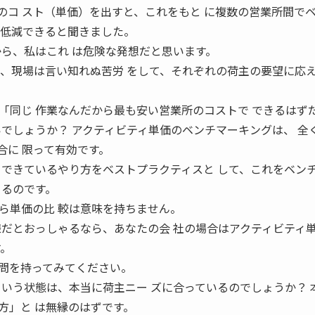
のコ スト（単価）を出すと、これをもと に複数の営業所間で
を低減できると聞きました。
から、私はこれ は危険な発想だと思います。
り、現場は言い知れぬ苦労 をして、それぞれの荷主の要望に応
「同じ 作業なんだから最も安い営業所のコストで できるはず
いでしょうか？ アクティビティ単価のベンチマーキングは、 全
合に 限って有効です。
くできているやり方をベストプラクティスと して、これをベン
きるのです。
ら単価の比 較は意味を持ちません。
様だとおっしゃるなら、あなたの会 社の場合はアクティビティ
す。
問を持ってみてください。
という状態は、本当に荷主ニー ズに合っているのでしょうか？ 
方」と は無縁のはずです。