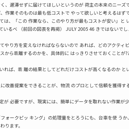
なく、遅滞せずに届けてほしいというのが 荷主の本来のニーズ
ば、作業そのものは最も低コストで やって欲しいと考えるはず
ては、「この 作業なら、このやり方が最もコストが安い」と 
るべ （前回の図表を再掲） JULY 2005 46 きではないで
ってやり方を変えなければならないので あれば、どのアクティ
ィスから乖離するのかを、具体的に はっきりさせておくことが?
いれば、乖 離の結果としてどれだけコストが高くなるのか と
主に改善提案をできることが、物流 のプロとして信頼を獲得す
定が 必要ですが、現実には、簡単にデータを取れない作業が
「フォークピッ キング」の処理量をとろうにも、台車を使 うか
 わります。