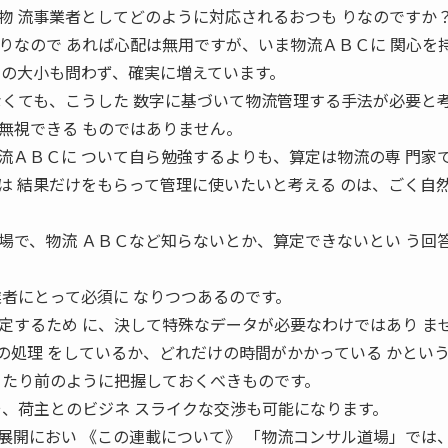
物 流事業者としてどのように対応されるおつも りなのですか？
りなので あれば心配は無用ですが、いま物流ＡＢＣに 関心を
 の大小も問わず、確実に増えています。
なくても、こうした 数字に基づいて物流管理する手法が必要と考
無視できる ものではありません。
流ＡＢＣに ついて自ら勉強するよりも、算定は物流の専 門家
は 結果だけをもらって管理に使いたいと考える のは、ごく自
場で、物流 ＡＢＣなど知らないとか、算定できないとい う回
業者にとって必須に なりつつあるのです。
定するため に、決して特殊なデータが必要なわけではあり ま
の処理 をしているか、どれだけの時間がかかっている かとい
 たり前のように把握しておくべきものです。
そ、荷主とのビジネ スライクな交渉も可能になります。
展開におい 《この連載について》 「物流コンサル道場」では