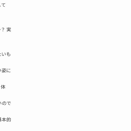
して
？ 実
たいも
い姿に
自体
いので
基本的