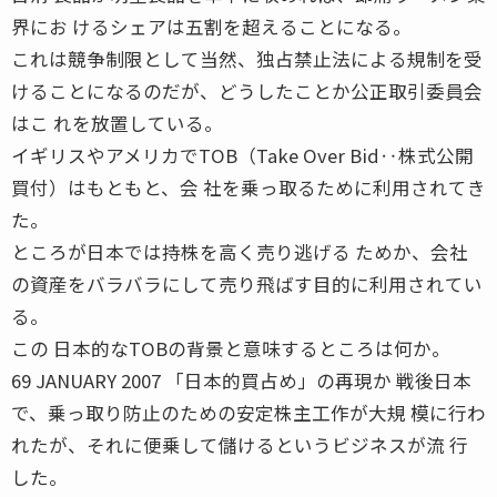
界にお けるシェアは五割を超えることになる。
これは競争制限として当然、独占禁止法による規制を受
けることになるのだが、どうしたことか公正取引委員会
はこ れを放置している。
イギリスやアメリカでTOB（Take Over Bid‥株式公開
買付）はもともと、会 社を乗っ取るために利用されてき
た。
ところが日本では持株を高く売り逃げる ためか、会社
の資産をバラバラにして売り飛ばす目的に利用されてい
る。
この 日本的なTOBの背景と意味するところは何か。
69 JANUARY 2007 「日本的買占め」の再現か 戦後日本
で、乗っ取り防止のための安定株主工作が大規 模に行わ
れたが、それに便乗して儲けるというビジネスが流 行
した。