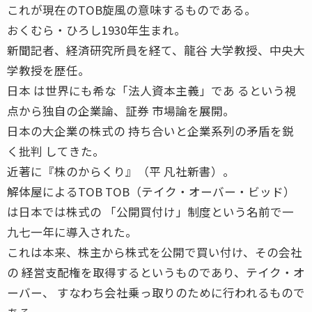
これが現在のTOB旋風の意味するものである。
おくむら・ひろし1930年生まれ。
新聞記者、経済研究所員を経て、龍谷 大学教授、中央大
学教授を歴任。
日本 は世界にも希な「法人資本主義」であ るという視
点から独自の企業論、証券 市場論を展開。
日本の大企業の株式の 持ち合いと企業系列の矛盾を鋭
く批判 してきた。
近著に『株のからくり』（平 凡社新書）。
解体屋によるTOB TOB（テイク・オーバー・ビッド）
は日本では株式の 「公開買付け」制度という名前で一
九七一年に導入された。
これは本来、株主から株式を公開で買い付け、その会社
の 経営支配権を取得するというものであり、テイク・オ
ーバー、 すなわち会社乗っ取りのために行われるもので