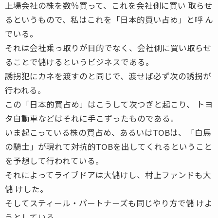
上場会社の株を数％買って、これを会社側に買い 取らせ
るというもので、私はこれを「日本的買い占め」と呼 ん
でいる。
それは会社乗っ取りが目的でなく、会社側に買い取らせ
ることで儲けるというビジネスである。
誘拐犯にカネを渡すのと同じで、渡せば必ず次の誘拐が
行われる。
この「日本的買占め」はこうして次つぎと起こり、 トヨ
タ自動車などはそれに手こずったものである。
いま起こっている株の買占め、あるいはTOBは、「白馬
の騎士」が現れて対抗的TOBを出してくれるということ
を予想して行われている。
それによってライブドアは大儲けし、村上ファンドも大
儲 けした。
そしてスティール・パートナーズも同じやり方で儲 けよ
うとしている。