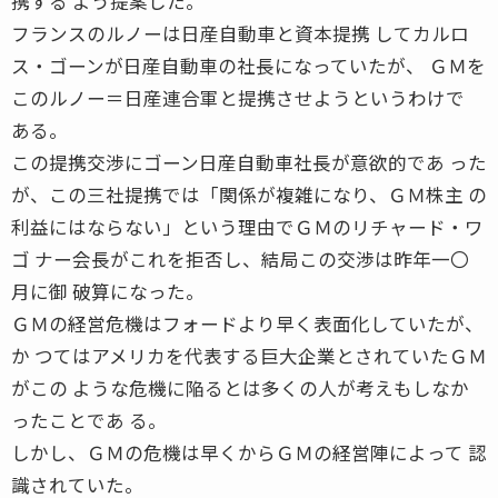
携する よう提案した。
フランスのルノーは日産自動車と資本提携 してカルロ
ス・ゴーンが日産自動車の社長になっていたが、 ＧＭを
このルノー＝日産連合軍と提携させようというわけで
ある。
この提携交渉にゴーン日産自動車社長が意欲的であ った
が、この三社提携では「関係が複雑になり、ＧＭ株主 の
利益にはならない」という理由でＧＭのリチャード・ワ
ゴ ナー会長がこれを拒否し、結局この交渉は昨年一〇
月に御 破算になった。
ＧＭの経営危機はフォードより早く表面化していたが、
か つてはアメリカを代表する巨大企業とされていたＧＭ
がこの ような危機に陥るとは多くの人が考えもしなか
ったことであ る。
しかし、ＧＭの危機は早くからＧＭの経営陣によって 認
識されていた。