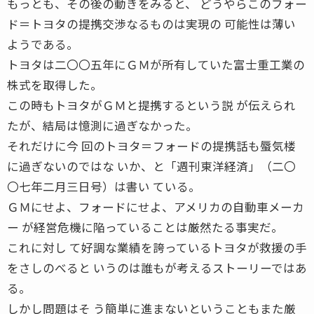
もっとも、その後の動きをみると、 どうやらこのフォー
ド＝トヨタの提携交渉なるものは実現の 可能性は薄い
ようである。
トヨタは二〇〇五年にＧＭが所有していた富士重工業の
株式を取得した。
この時もトヨタがＧＭと提携するという説 が伝えられ
たが、結局は憶測に過ぎなかった。
それだけに今 回のトヨタ＝フォードの提携話も蜃気楼
に過ぎないのではな いか、と「週刊東洋経済」（二〇
〇七年二月三日号）は書い ている。
ＧＭにせよ、フォードにせよ、アメリカの自動車メーカ
ー が経営危機に陥っていることは厳然たる事実だ。
これに対し て好調な業績を誇っているトヨタが救援の手
をさしのべると いうのは誰もが考えるストーリーではあ
る。
しかし問題はそ う簡単に進まないということもまた厳