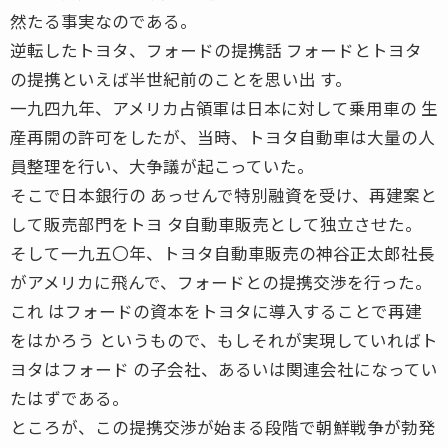
然たる事実なのである。
逆転したトヨタ、フォードの提携話 フォードとトヨタ
の提携といえば半世紀前のことを思い出 す。
一九四九年、アメリカ占領軍は日本に対して乗用車の 生
産再開の許可をしたが、当時、トヨタ自動車は大量の人
員整理を行い、大争議が起こっていた。
そこで日本銀行の あっせんで特別融資を受け、再建案と
して販売部門をトヨ タ自動車販売として独立させた。
そして一九五〇年、トヨタ自動車販売の神谷正太郎社長
がアメリカに飛んで、フォードとの提携交渉を行った。
これ はフォードの資本をトヨタに導入することで再建
をはかろう というもので、もしそれが実現していればト
ヨタはフォード の子会社、あるいは関連会社になってい
たはずである。
ところが、この提携交渉が始まる段階で朝鮮戦争が勃発