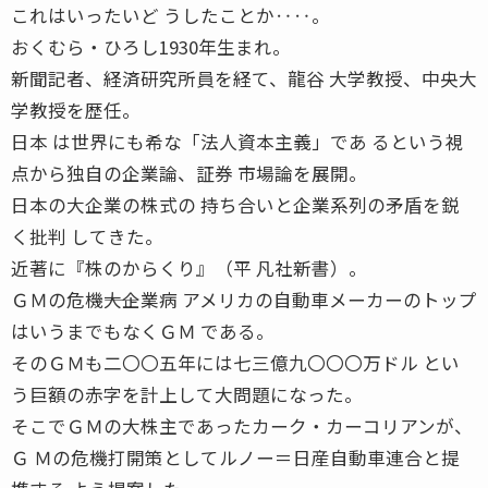
これはいったいど うしたことか‥‥。
おくむら・ひろし1930年生まれ。
新聞記者、経済研究所員を経て、龍谷 大学教授、中央大
学教授を歴任。
日本 は世界にも希な「法人資本主義」であ るという視
点から独自の企業論、証券 市場論を展開。
日本の大企業の株式の 持ち合いと企業系列の矛盾を鋭
く批判 してきた。
近著に『株のからくり』（平 凡社新書）。
ＧＭの危機――大企業病 アメリカの自動車メーカーのトップ
はいうまでもなくＧＭ である。
そのＧＭも二〇〇五年には七三億九〇〇〇万ドル とい
う巨額の赤字を計上して大問題になった。
そこでＧＭの大株主であったカーク・カーコリアンが、
Ｇ Ｍの危機打開策としてルノー＝日産自動車連合と提