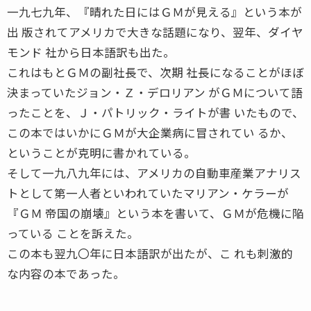
一九七九年、『晴れた日にはＧＭが見える』という本が
出 版されてアメリカで大きな話題になり、翌年、ダイヤ
モンド 社から日本語訳も出た。
これはもとＧＭの副社長で、次期 社長になることがほぼ
決まっていたジョン・Ｚ・デロリアン がＧＭについて語
ったことを、Ｊ・パトリック・ライトが書 いたもので、
この本ではいかにＧＭが大企業病に冒されてい るか、
ということが克明に書かれている。
そして一九八九年には、アメリカの自動車産業アナリス
トとして第一人者といわれていたマリアン・ケラーが
『ＧＭ 帝国の崩壊』という本を書いて、ＧＭが危機に陥
っている ことを訴えた。
この本も翌九〇年に日本語訳が出たが、こ れも刺激的
な内容の本であった。