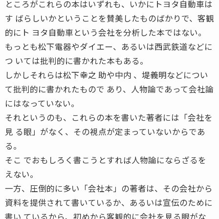
ところがこれらの本はいずれも、いかにトヨタ自動車は
す ばらしいかということを賛美したものばかりで、客観
的にト ヨタ自動車という会社を分析した本ではない。
もっとも松下電器やダイエー、あるいは西武鉄道などに
つ いては批判的に書かれた本もある。
しかしそれらは松下幸之 助や中内 、堤義明などについ
て批判的に書かれたもので あり、人物論であって会社論
にはなっていない。
それというのも、これらの本を書いた著者には「会社を
見 る眼」がなく、その視点が定まっていないからであ
る。
そこ でおもしろく書こうとすれば人物論にならざるを
えない。
一方、圧倒的に多い「会社本」の著者は、その会社から
資料を提供されて書いているか、あるいは宣伝のために
書い ているから、初めから客観的に会社を見る眼がな