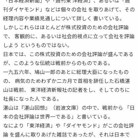
「日本経済新聞」や「週刊東 洋経済」、あるいは「週
刊ダイヤモンド」などは個々の会社 を取りあげて、その
経理内容や業績見通しについて詳しく 書いている。
しかしこれらはほとんどが株式投資のための会社評論
で、 客観的に、あるいは社会的視点に立って会社を評論
しよう というものではない。
日本では、この株式投資のための会社評論が盛んである
が、このような伝統は戦前からのものである。
一九五六年、鳩山一郎のあとに総理大臣になったもの
の、 病気のためわずか二カ月で首相を辞任した石橋湛
山は戦前、 東洋経済新報社の記者をし、そしてのちに
社長になった人 である。
湛山は『湛山回想』（岩波文庫）の中で、戦前から 「日
本の会社評論は世界一である」と書いている。
なにより「東洋経済」や「ダイヤモンド」がこの会社評
論 を盛んに取りあげた雑誌であったが、それは日本で