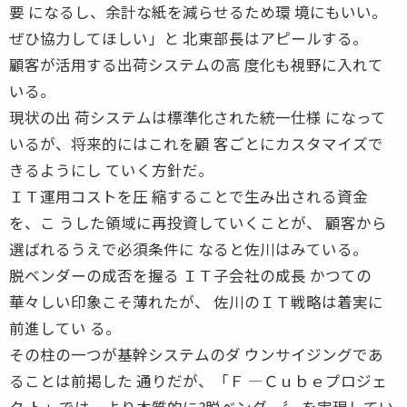
要 になるし、余計な紙を減らせるため環 境にもいい。
ぜひ協力してほしい」と 北東部長はアピールする。
顧客が活用する出荷システムの高 度化も視野に入れて
いる。
現状の出 荷システムは標準化された統一仕様 になって
いるが、将来的にはこれを顧 客ごとにカスタマイズで
きるようにし ていく方針だ。
ＩＴ運用コストを圧 縮することで生み出される資金
を、こ うした領域に再投資していくことが、 顧客から
選ばれるうえで必須条件に なると佐川はみている。
脱ベンダーの成否を握る ＩＴ子会社の成長 かつての
華々しい印象こそ薄れたが、 佐川のＩＴ戦略は着実に
前進してい る。
その柱の一つが基幹システムのダ ウンサイジングであ
ることは前掲した 通りだが、「Ｆ ―Ｃｕｂｅプロジェ
ク ト」では、より本質的に?脱ベンダー〞 を実現してい