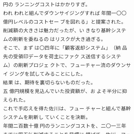
円の ランニングコストはかかりすぎ。
われ われと組んでダウンサイジングすれば 年間一〇〇
億円レベルのコストセー ブを図れる」と提案された。
削減額の大きさは魅力だったが、い きなり基幹システ
ムの刷新を委ねるの はリスクが大き過ぎる。
そこで、まず は〇四年に「顧客返却システム」（納 品
先の受領印データを荷主にファク ス送信するシステ
ム）の刷新プロジェ クトで、フューチャー流のダウンサ
イ ジングを試してみることにした。
結果 は、期待を裏切らないものだった。
五 億円規模を見込んでいた投資額が、お よそ半分に抑
えられた。
これで手応えを得た佐川は、フュー チャーと組んで基幹
システムを刷新し ていくことを決断。
年間二百数十億 円のランニングコストを、二〇一三年