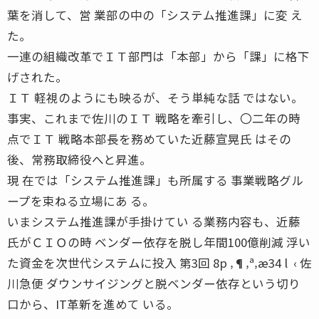
葉を消して、営 業部の中の「システム推進課」に変 え
た。
一連の組織改革でＩＴ部門は「本部」から「課」に格下
げされた。
ＩＴ 軽視のようにも映るが、そう単純な話 ではない。
事実、これまで佐川のＩＴ 戦略を牽引し、〇二年の時
点でＩＴ 戦略本部長を務めていた近藤宣晃氏 はその
後、常務取締役へと昇進。
現 在では「システム推進課」も所属する 事業戦略グル
ープを束ねる立場にあ る。
いまシステム推進課が手掛けてい る業務内容も、近藤
氏がＣＩＯの時 ベンダー依存を脱し年間100億削減 浮い
た資金を次世代システムに投入 第3回 8p ‚¶‚ª‚æ34 l  ‹ 佐
川急便 ダウンサイジングと脱ベンダー依存という切り
口から、IT革新を進めて いる。