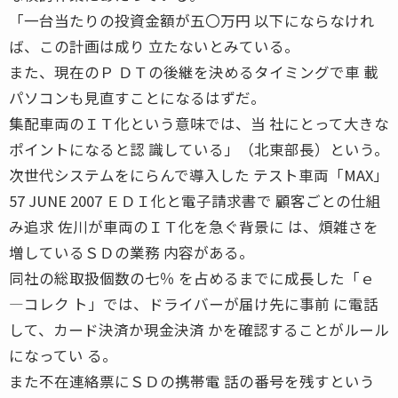
「一台当たりの投資金額が五〇万円 以下にならなけれ
ば、この計画は成り 立たないとみている。
また、現在のＰ ＤＴの後継を決めるタイミングで車 載
パソコンも見直すことになるはずだ。
集配車両のＩＴ化という意味では、当 社にとって大きな
ポイントになると認 識している」（北東部長）という。
次世代システムをにらんで導入した テスト車両「MAX」
57 JUNE 2007 ＥＤＩ化と電子請求書で 顧客ごとの仕組
み追求 佐川が車両のＩＴ化を急ぐ背景に は、煩雑さを
増しているＳＤの業務 内容がある。
同社の総取扱個数の七％ を占めるまでに成長した「ｅ
―コレク ト」では、ドライバーが届け先に事前 に電話
して、カード決済か現金決済 かを確認することがルール
になってい る。
また不在連絡票にＳＤの携帯電 話の番号を残すという