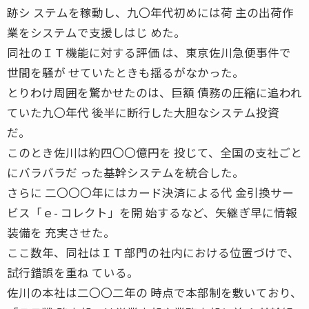
跡シ ステムを稼動し、九〇年代初めには荷 主の出荷作
業をシステムで支援しはじ めた。
同社のＩＴ機能に対する評価 は、東京佐川急便事件で
世間を騒が せていたときも揺るがなかった。
とりわけ周囲を驚かせたのは、巨額 債務の圧縮に追われ
ていた九〇年代 後半に断行した大胆なシステム投資
だ。
このとき佐川は約四〇〇億円を 投じて、全国の支社ごと
にバラバラだ った基幹システムを統合した。
さらに 二〇〇〇年にはカード決済による代 金引換サー
ビス「ｅ- コレクト」を開 始するなど、矢継ぎ早に情報
装備を 充実させた。
ここ数年、同社はＩＴ部門の社内における位置づけで、
試行錯誤を重ね ている。
佐川の本社は二〇〇二年の 時点で本部制を敷いており、