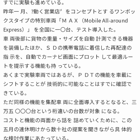
すでに実験も進めている。
昨年一 月、?動く営業店〞をコンセプトとす るワンボッ
クスタイプの特別車両「Ｍ ＡＸ（Mobile All-around
Express）」 を全国に一〇台、テスト導入した。
車 両後部に貨物の重量・サイズを自動 計測できる機器
を装備したほか、Ｓ Ｄの携帯電話に着信した再配達の
指 示を、自動でカーナビ画面にプロット して最適ルー
トを提示する機能も持 っている。
あくまで実験車両ではあるが、Ｐ ＤＴの機能を車載に
シフトすることが 技術的に可能なことはすでに確認で
きている。
ただ同様の機能を集配車 両に全面導入するとなると、三
万五 〇〇〇台という桁違いの台数が対象 になる。
コストと機能の両面から話を 詰めていくために、この
五月の連休明けから数十社の提案を聞きながら具 体的
な検討作業にあたっている。