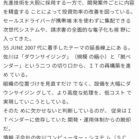
先進技術を大胆に採用する一方で、開発案件ごとに内容
を精査する ことによって投資効率の改善を図っている。
セールスドライバーが携帯端 末を使わずに集配できる
次世代システムや、請求書の全面的な電子化も視 野に
入ってきた。
55 JUNE 2007 代に着手したテーマの延長線上にあ る。
佐川は「ダウンサイジング」（規模 の縮小）と「脱ベ
ンダー」という二つ の切り口から、ＩＴの再構築を進
め ている。
組織の位置づけを見直すだけ でなく、設備を大幅にダ
ウンサイジン グして、より高度な処理を、低コスト で
実現していこうとしている。
そのた めに欠かせないと判断しているのが、 従来はＩ
Ｔベンダーに依存していた 開発・運用体制からの脱却
だ。
情報 子会社の佐川コンピューター・システ ム（ＳＣ