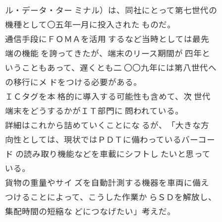
ル・データ・ター ミナル）は、同社にとって第七世代の
機種として〇五年一月に投入された ものだ。
通信手段にＦＯＭＡを活用 するなど当時としては最先
端の機能 を誇ってきたが、端末のリース期間が 四年と
いうこともあって、遅くとも二 〇〇九年には第八世代へ
の移行にメ ドをつける必要がある。
ＩＣタグを本 格的に導入する可能性も含めて、次 世代
端末をどうするかがＩＴ部門に 問われている。
詳細はこれから詰めていくことにな るが、「大きな方
向性としては、現状ではＰＤＴに備わっているバーコー
ド の読み取り機能などを車載にシフトし たいと思って
いる。
貨物の重量やサイ ズを自動計測する機器を車両に備え
つけることによって、こうした作業か らＳＤを解放し、
集配時間の短縮な どにつなげたい」考えだ。