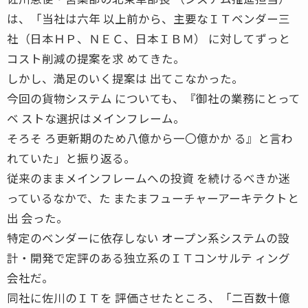
は、「当社は六年 以上前から、主要なＩＴベンダー三
社（日本ＨＰ、ＮＥＣ、日本ＩＢＭ） に対してずっと
コスト削減の提案を求 めてきた。
しかし、満足のいく提案は 出てこなかった。
今回の貨物システム についても、『御社の業務にとって
ベ ストな選択はメインフレーム。
そろそ ろ更新期のため八億から一〇億かか る』と言わ
れていた」と振り返る。
従来のままメインフレームへの投資 を続けるべきか迷
っているなかで、た またまフューチャーアーキテクトと
出 会った。
特定のベンダーに依存しない オープン系システムの設
計・開発で定評のある独立系のＩＴコンサルテ ィング
会社だ。
同社に佐川のＩＴを 評価させたところ、「二百数十億