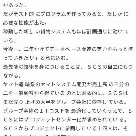
があった。
だがテスト的 にプログラムを作ってみると、たしか に
必要な性能が出た。
稼動した新し い貨物システムもほぼ計画通りに動い て
いる。
今後一、二年かけてデータベ ース関連の実力をもっと培
っていきた い」と意気込む。
最先端の技術を身につけることは、 ＳＣＳの自立にもつ
ながる。
ヤマト運 輸系のヤマトシステム開発が売上高 の三分の
二を一般顧客から得ている のとは対象的に、ＳＣＳは
まだ売り 上げの大半をグループ会社に依存し ている。
グループ全体のＩＴコストを 最適化していくうえで、Ｓ
ＣＳにはプ ロフィットセンター化が求められてい る。
ＳＣＳからプロジェクトに参画して いる十四人は、そ