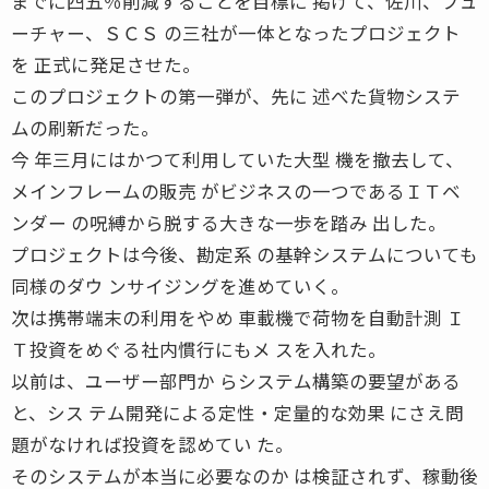
までに四五％削減することを目標に 掲げて、佐川、フュ
ーチャー、ＳＣＳ の三社が一体となったプロジェクト
を 正式に発足させた。
このプロジェクトの第一弾が、先に 述べた貨物システ
ムの刷新だった。
今 年三月にはかつて利用していた大型 機を撤去して、
メインフレームの販売 がビジネスの一つであるＩＴベ
ンダー の呪縛から脱する大きな一歩を踏み 出した。
プロジェクトは今後、勘定系 の基幹システムについても
同様のダウ ンサイジングを進めていく。
次は携帯端末の利用をやめ 車載機で荷物を自動計測 Ｉ
Ｔ投資をめぐる社内慣行にもメ スを入れた。
以前は、ユーザー部門か らシステム構築の要望がある
と、シス テム開発による定性・定量的な効果 にさえ問
題がなければ投資を認めてい た。
そのシステムが本当に必要なのか は検証されず、稼動後