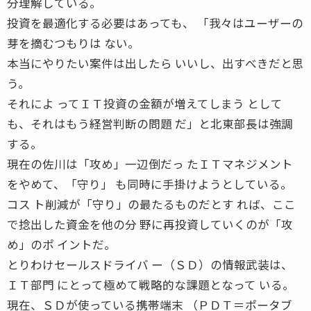
分理解している。
投資を最適化する必要はあっても、 「我々はユーザーの
芽を摘むつもりは ない。
本当にやりたい案件は出したら いいし、出すべきだと思
う。
それによ ってＩＴ投資の金額が増えてしまう として
も、それはもう経営判断の問題 だ」と北東部長は強調
する。
現在の佐川は「攻め」一辺倒だっ たＩＴマネジメント
をやめて、「守り」 も同時に手掛けようとしている。
コス ト削減が「守り」の最たるものだとす れば、ここ
で捻出した資金を他の分 野に再投資していくのが「攻
め」のポ イントだ。
とりわけセールスドライバ ー（ＳＤ）の情報武装は、
ＩＴ部門 にとって極めて戦略的な課題となって いる。
現在、ＳＤが使っている携帯端末 （ＰＤＴ＝ポータブ