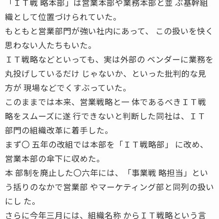
「ＩＴ戦 略本部」は営業本部や業務本部と並 ぶ基幹組
織として位置づけられていた。
もともと営業部門が強い社内にあって、 この扱いを快く
思わない人たちもいた。
ＩＴ戦略などといっても、実は外部の ベンダーに業務を
丸投げしているだけ じゃないか、といった批判的な見
方が 現場などでくすぶっていた。
このままでは本来、営業戦略と一 体であるべきＩＴ戦
略をスムーズに遂 行できないと判断した同社は、ＩＴ
部門の組織改革に着手した。
まず〇 五年の改組では本部を「ＩＴ戦略部」 に改め、
営業本部の傘下に収めた。
本 部制を廃止した〇六年には、「事業戦 略担当」とい
う括りのなかで営業部 やマーケティング部と同列の扱い
にし た。
さらに今年三月には、組織名称 からＩＴ戦略という言