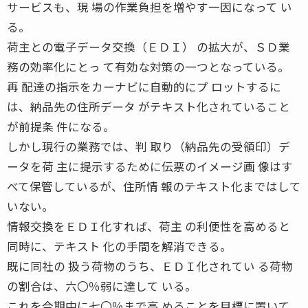
サービスも、現 場の作業負担を増やす一因になって い
る。
荷主との電子データ交換（ＥＤＩ） の拡大が、ＳＤ業
務の効率化にとっ て有効な対策の一つとなっている。
再 配達の指示をカーナビに自動的にプ ロットするに
は、納品先の住所データ がテキスト化されていること
が前提条 件になる。
しかし現行の業務では、判 取り（納品先の受領印）デ
ータを荷 主に提示するために伝票のイメージ画 像はす
べて保管しているが、住所情 報のテキスト化まではして
いない。
情報交換をＥＤＩ化すれば、荷主 の利便性を高めると
同時に、テキスト 化の手間を解消できる。
既に同社の 扱う荷物のうち、ＥＤＩ化されてい る荷物
の割合は、六〇％弱に達して いる。
これを今期中に七〇％まで高 めることを目標に置いて