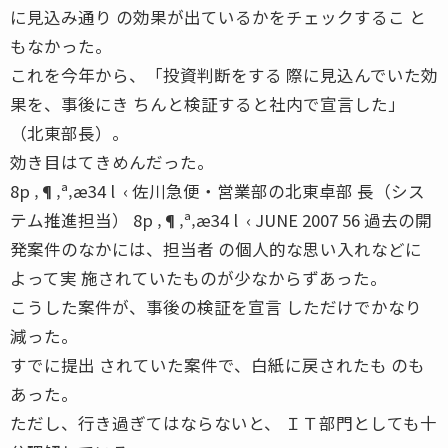
に見込み通り の効果が出ているかをチェックするこ と
もなかった。
これを今年から、「投資判断をする 際に見込んでいた効
果を、事後にき ちんと検証すると社内で宣言した」
（北東部長）。
効き目はてきめんだった。
8p ‚¶‚ª‚æ34 l  ‹ 佐川急便・営業部の北東卓部 長（シス
テム推進担当） 8p ‚¶‚ª‚æ34 l  ‹ JUNE 2007 56 過去の開
発案件のなかには、担当者 の個人的な思い入れなどに
よって実 施されていたものが少なからずあった。
こうした案件が、事後の検証を宣言 しただけでかなり
減った。
すでに提出 されていた案件で、白紙に戻されたも のも
あった。
ただし、行き過ぎてはならないと、 ＩＴ部門としても十