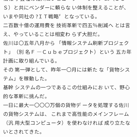
Ｓ）と共にベンダーに頼らな い体制を整えることが、
いまや同社の ?ＩＴ戦略〞となっている。
二百数十億の運用費を 技術革新で四五％削減へ とは言
え、やっていることは相変わ らず大胆だ。
佐川は〇五年八月から 「情報システム刷新プロジェク
ト」（別 名Ｆ ―Ｃｕｂｅプロジェクト）という 五カ年
計画に取り組んでいる。
その 第一弾として、昨年一〇月には新た な「貨物シス
テム」を稼動した。
基幹 システムの一つであるこの仕組みにお いて、野心
的な革新に挑んだ。
一日に最大一〇〇〇万個の貨物デ ータを処理する佐川
の貨物システムは、 これまで高性能のメインフレーム
（汎 用大型コンピュータ）を使わなければ 成り立たな
いとされてきた。