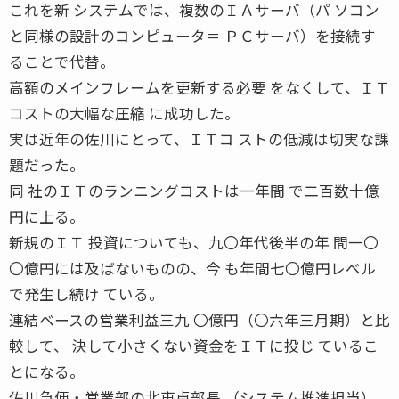
これを新 システムでは、複数のＩＡサーバ（パ ソコン
と同様の設計のコンピュータ＝ ＰＣサーバ）を接続す
ることで代替。
高額のメインフレームを更新する必要 をなくして、ＩＴ
コストの大幅な圧縮 に成功した。
実は近年の佐川にとって、ＩＴコ ストの低減は切実な課
題だった。
同 社のＩＴのランニングコストは一年間 で二百数十億
円に上る。
新規のＩＴ 投資についても、九〇年代後半の年 間一〇
〇億円には及ばないものの、今 も年間七〇億円レベル
で発生し続け ている。
連結ベースの営業利益三九 〇億円（〇六年三月期）と比
較して、 決して小さくない資金をＩＴに投じ ているこ
とになる。
佐川急便・営業部の北東卓部長 （システム推進担当）