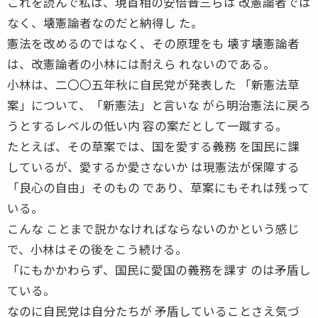
これを読んで私は、現首相の安倍晋三らは 改憲論者では
なく、壊憲論者なのだと納得し た。
憲法を改めるのではなく、その原理をも 壊す壊憲論者
は、改憲論者の小林には耐えら れないのである。
小林は、二〇〇五年秋に自民党が発表した 「新憲法草
案」について、「新憲法」と言いな がら明治憲法に戻ろ
うとするレベルの低い内 容の案だとして一蹴する。
たとえば、その草案では、国を愛する義務 を国民に課
しているが、愛するか愛さないか は現憲法が保障する
「良心の自由」そのもの であり、草案にもそれは残って
いる。
こんな ことまで説かなければならないのかという感じ
で、小林はその後をこう続ける。
「にもかかわらず、国民に愛国の義務を課す のは矛盾し
ている。
なのに自民党は自分たちが 矛盾していることさえ気づ