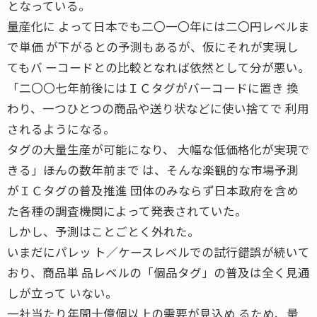
となっている。
量産化に よって日本でも二〇一〇年には二〇円レベルま
で単価 が下がるとの予測もあるが、仮にそれが実現し
てもバ ーコードとの比較となれば依然として分が悪い。
「二〇〇七年前後にはＩＣタグがバーコードに置き 換
わり、一つひとつの商品や送り状などに使い捨てで 利用
されるようになる。
タグの大量生産が可能になり、 大幅な低価格化が実現で
きる」――ほんの数年前まで は、そんな楽観的な市場予測
がＩＣタグの普及推進 団体のみならず日本政府を含め
た各種の調査機関によって発表されていた。
しかし、予測はことごとく外れた。
いまだにパレッ ト／ケースレベルでの試行錯誤が続いて
おり、商品単 品レベルの「個品タグ」の普及は全く見通
しが立って いない。
一社当たり年間十億個以上の需要が見込め るため、量