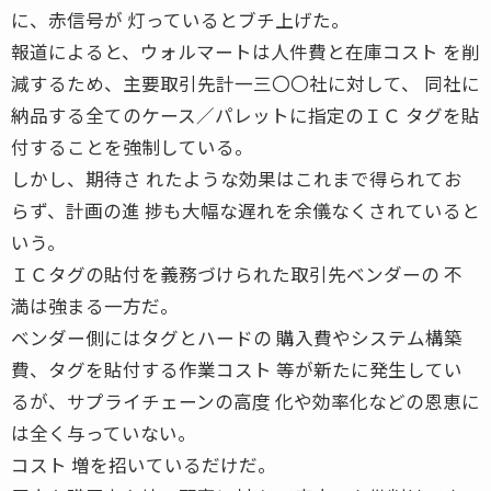
に、赤信号が 灯っているとブチ上げた。
報道によると、ウォルマートは人件費と在庫コスト を削
減するため、主要取引先計一三〇〇社に対して、 同社に
納品する全てのケース／パレットに指定のＩＣ タグを貼
付することを強制している。
しかし、期待さ れたような効果はこれまで得られてお
らず、計画の進 捗も大幅な遅れを余儀なくされていると
いう。
ＩＣタグの貼付を義務づけられた取引先ベンダーの 不
満は強まる一方だ。
ベンダー側にはタグとハードの 購入費やシステム構築
費、タグを貼付する作業コスト 等が新たに発生してい
るが、サプライチェーンの高度 化や効率化などの恩恵に
は全く与っていない。
コスト 増を招いているだけだ。