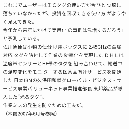
これまでユーザーはＩＣタグの使い方が今ひと つ腹に
落ちていなかったが、投資を回収できる使い方 がようや
く見えてきた。
今年から来年にかけて実用化 の事例は急増するだろう」
と予測している。
佐川急便は小物の仕分 け用ボックスに 2.45GHzの金属
対応 タグを貼付して作業の 効率化を実現した ＤＨＬは
温度帯センサーとHF帯のタグを 組み合わせて、輸送中
の温度変化をモニ ターする医薬品向けサービスを開始
した 日本IBMの久保田和孝グローバ ル・ビジネス・サ
ービス事業バ リューネット事業推進部長 東邦薬品が導
入した“光るタグ”。
作業ミスの発生を防ぐための工夫だ。
（本誌2007年6月号参照）