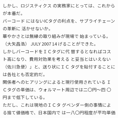
しかし、ロジスティクス の実務家にとっては、これから
が本番だ。
バーコード にはないICタグの利点を、サプライチェーン
の革新に 活かせないか。
華やかさとは無縁の取り組みが現場で 始まっている。
（大矢昌浩） JULY 2007 14 げることができた。
しかしバーコードをＩＣタグに代 替するとなればコス
ト高になり、費用対効果を考える と妥当とはいえない
（佐川急便）」と、送り状にＩＣ タグを貼付することに
は各社とも否定的だ。
関係者へのヒアリングによると現行使用されている Ｉ
Ｃタグの単価は、ウォルマート周辺では二〇円〜四 〇
円まで低下している。
ただし、これは現地のＩＣタ グベンダー側の事情によ
る捨て値価格で、日本国内で は一八〇円程度が平均単価