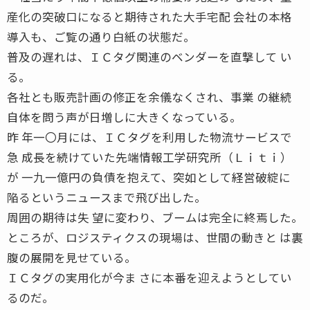
産化の突破口になると期待された大手宅配 会社の本格
導入も、ご覧の通り白紙の状態だ。
普及の遅れは、ＩＣタグ関連のベンダーを直撃して い
る。
各社とも販売計画の修正を余儀なくされ、事業 の継続
自体を問う声が日増しに大きくなっている。
昨 年一〇月には、ＩＣタグを利用した物流サービスで
急 成長を続けていた先端情報工学研究所（Ｌｉｔｉ）
が 一九一億円の負債を抱えて、突如として経営破綻に
陥るというニュースまで飛び出した。
周囲の期待は失 望に変わり、ブームは完全に終焉した。
ところが、ロジスティクスの現場は、世間の動きと は裏
腹の展開を見せている。
ＩＣタグの実用化が今ま さに本番を迎えようとしてい
るのだ。