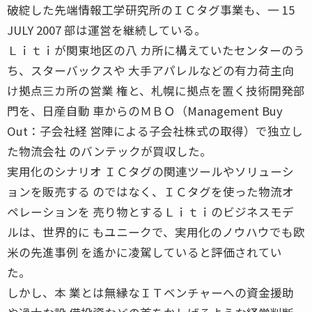
破綻した先端情報工学研究所のＩＣタグ事業も、一 15
JULY 2007 部は運営を継続している。
Ｌｉｔｉが関東地区の八 カ所に構えていたセンターのう
ち、スターバックスや 大手アパレルなどの有力荷主向
け拠点三カ所の営業 権と、札幌に拠点を置く技術開発部
門を、日産自動 車からのＭＢＯ（Management Buy
Out：子会社経 営陣による子会社株式の取得）で独立し
た物流会社 のバンテックが買収した。
実用化のシナリオ ＩＣタグの関連ツールやソリューシ
ョンを販売する のではなく、ＩＣタグを使った物流オ
ペレーションを 売り物とするＬｉｔｉのビジネスモデ
ルは、世界的に もユニークで、実用化のノウハウでも欧
米の先進事例 を遙かに凌駕していると評価されてい
た。
しかし、本 業とは無縁なＩＴベンチャーへの資金援助