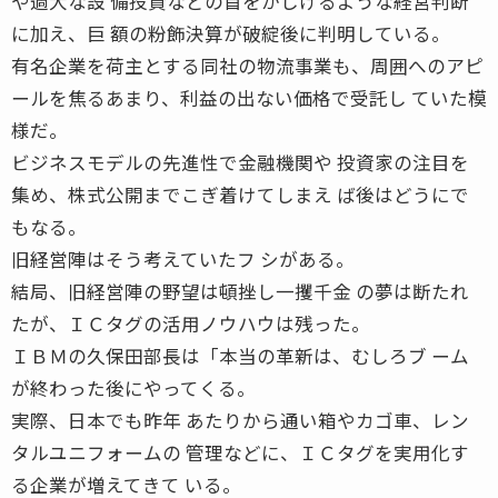
や過大な設 備投資などの首をかしげるような経営判断
に加え、巨 額の粉飾決算が破綻後に判明している。
有名企業を荷主とする同社の物流事業も、周囲へのアピ
ールを焦るあまり、利益の出ない価格で受託し ていた模
様だ。
ビジネスモデルの先進性で金融機関や 投資家の注目を
集め、株式公開までこぎ着けてしまえ ば後はどうにで
もなる。
旧経営陣はそう考えていたフ シがある。
結局、旧経営陣の野望は頓挫し一攫千金 の夢は断たれ
たが、ＩＣタグの活用ノウハウは残った。
ＩＢＭの久保田部長は「本当の革新は、むしろブ ーム
が終わった後にやってくる。
実際、日本でも昨年 あたりから通い箱やカゴ車、レン
タルユニフォームの 管理などに、ＩＣタグを実用化す
る企業が増えてきて いる。