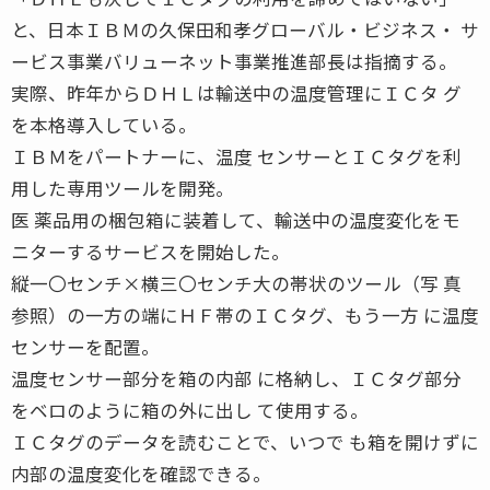
と、日本ＩＢＭの久保田和孝グローバル・ビジネス・ サ
ービス事業バリューネット事業推進部長は指摘する。
実際、昨年からＤＨＬは輸送中の温度管理にＩＣタ グ
を本格導入している。
ＩＢＭをパートナーに、温度 センサーとＩＣタグを利
用した専用ツールを開発。
医 薬品用の梱包箱に装着して、輸送中の温度変化をモ
ニターするサービスを開始した。
縦一〇センチ×横三〇センチ大の帯状のツール（写 真
参照）の一方の端にＨＦ帯のＩＣタグ、もう一方 に温度
センサーを配置。
温度センサー部分を箱の内部 に格納し、ＩＣタグ部分
をベロのように箱の外に出し て使用する。
ＩＣタグのデータを読むことで、いつで も箱を開けずに
内部の温度変化を確認できる。