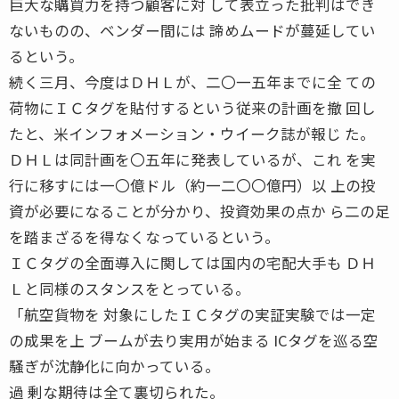
巨大な購買力を持つ顧客に対 して表立った批判はでき
ないものの、ベンダー間には 諦めムードが蔓延してい
るという。
続く三月、今度はＤＨＬが、二〇一五年までに全 ての
荷物にＩＣタグを貼付するという従来の計画を撤 回し
たと、米インフォメーション・ウイーク誌が報じ た。
ＤＨＬは同計画を〇五年に発表しているが、これ を実
行に移すには一〇億ドル（約一二〇〇億円）以 上の投
資が必要になることが分かり、投資効果の点か ら二の足
を踏まざるを得なくなっているという。
ＩＣタグの全面導入に関しては国内の宅配大手も ＤＨ
Ｌと同様のスタンスをとっている。
「航空貨物を 対象にしたＩＣタグの実証実験では一定
の成果を上 ブームが去り実用が始まる ICタグを巡る空
騒ぎが沈静化に向かっている。
過 剰な期待は全て裏切られた。