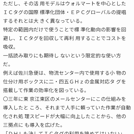
ただし、その活 用モデルはウォルマートを中心とした
ＩＣタグの国際 標準化団体・ＥＰＣグローバルの提唱
するそれとは大 きく異なっている。
特定の範囲内だけで使うことで標 準化動向の影響を回
避し、ＩＣタグを回収して再利 用することでコストを
吸収。
一括読み取りにも期待し ないという限定的な使い方
だ。
例えば佐川急便は、物流センター内で使用する小 物の
仕分け用ボックスに二・四五ＧＨｚの金属対応タ グを
搭載して作業の効率化を図っている。
〇三年に東 京江東区のメールセンターにこの仕組みを
導入したと ころ、それまで人手に頼っていた作業が自動
化され処 理スピードが大幅に向上したことから、他の
三拠点に も導入を広げた。
「ＤＨＬも決してＩＣタグの利用を諦めてはいない」