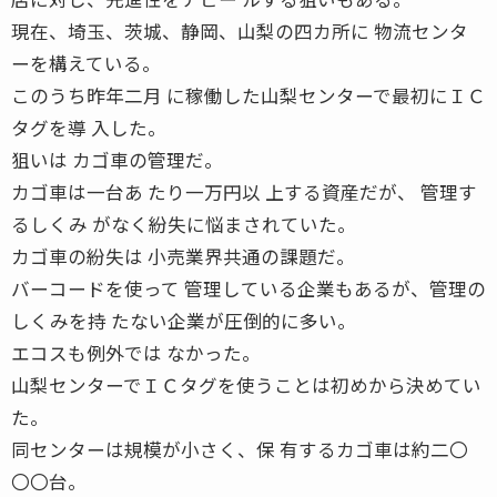
現在、埼玉、茨城、静岡、山梨の四カ所に 物流センタ
ーを構えている。
このうち昨年二月 に稼働した山梨センターで最初にＩＣ
タグを導 入した。
狙いは カゴ車の管理だ。
カゴ車は一台あ たり一万円以 上する資産だが、 管理す
るしくみ がなく紛失に悩まされていた。
カゴ車の紛失は 小売業界共通の課題だ。
バーコードを使って 管理している企業もあるが、管理の
しくみを持 たない企業が圧倒的に多い。
エコスも例外では なかった。
山梨センターでＩＣタグを使うことは初めから決めてい
た。
同センターは規模が小さく、保 有するカゴ車は約二〇
〇〇台。