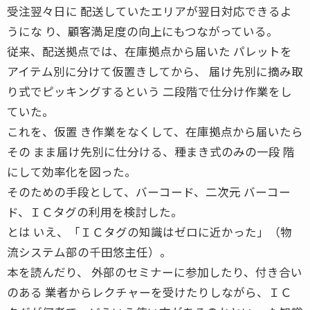
受注翌々日に 配送していたエリアが翌日対応できるよ
うにな り、顧客満足度の向上にもつながっている。
従来、配送拠点では、在庫拠点から届いた パレットを
アイテム別に分けて仮置きしてから、 届け先別に摘み取
り式でピッキングするという 二段階で仕分け作業をし
ていた。
これを、仮置 き作業をなくして、在庫拠点から届いたら
その まま届け先別に仕分ける、種まき式のみの一段 階
にして効率化を図った。
そのための手段として、バーコード、二次元 バーコー
ド、ＩＣタグの利用を検討した。
とは いえ、「ＩＣタグの知識はゼロに近かった」（物
流システム部の千田悠主任）。
本を読んだり、 外部のセミナーに参加したり、付き合い
のある 業者からレクチャーを受けたりしながら、ＩＣ