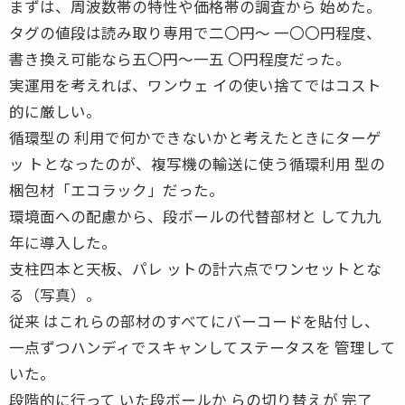
まずは、周波数帯の特性や価格帯の調査から 始めた。
タグの値段は読み取り専用で二〇円〜 一〇〇円程度、
書き換え可能なら五〇円〜一五 〇円程度だった。
実運用を考えれば、ワンウェ イの使い捨てではコスト
的に厳しい。
循環型の 利用で何かできないかと考えたときにターゲ
ッ トとなったのが、複写機の輸送に使う循環利用 型の
梱包材「エコラック」だった。
環境面への配慮から、段ボールの代替部材と して九九
年に導入した。
支柱四本と天板、パレ ットの計六点でワンセットとな
る（写真）。
従来 はこれらの部材のすべてにバーコードを貼付し、
一点ずつハンディでスキャンしてステータスを 管理して
いた。
段階的に行って いた段ボールか らの切り替えが 完了