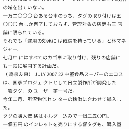
の域を出ていない。
一万二〇〇〇 台ある台車のうち、タグの取り付けは五
〇〇〇 台しか完了しておらず、管理対象の店舗も三 店
舗に限られている。
それでも「運用の効果に は確信を持っている」と林マネ
ジャー。
七月中 にはすべてのカゴ車に取り付け、残りの店舗に
も一気に展開する計画だ。
（ 森泉友恵） JULY 2007 22 中堅食品スーパーのエコス
は、国家プロジェ クトとして日立製作所が開発した
「響タグ」の ユーザー第一号だ。
今年二月、所沢物流セン ターの稼働に合わせて導入し
た。
タグの購入価 格はホルダー込みで一個二五〇円。
一個五円 のインレットを売りにする響タグも、購入量