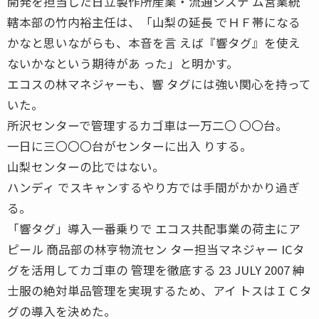
開発を担当した日立製作所産業・流通システ ム営業統
轄本部の竹内裕主任は、「山梨の延長 でＨＦ帯になる
かなと思いながらも、本音を言 えば『響タグ』を使え
ないかなという期待があ った」と明かす。
エコスの林マネジャーも、響 タグには強い関心を持って
いた。
所沢センターで管理するカゴ車は一万二〇 〇〇台。
一日に三〇〇〇台がセンターに出入 りする。
山梨センターの比ではない。
ハンディ でスキャンするやり方では手間がかかり過ぎ
る。
「響タグ」導入一番乗りで エコス共配事業の荷主にア
ピール 商品部の林亨物流セン ター担当マネジャー ICタ
グを活用してカゴ車の 管理を徹底する 23 JULY 2007 紳
士服の絶対単品管理を実現するため、アイ トスはＩＣタ
グの導入を決めた。