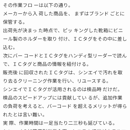
その作業フロ ーは以下の通り。
メーカーから入 荷した商品を、 まずはブランド ごとに
保管する。
出荷先が決まっ た時点で、ピッ キングした靴箱にビニ
ール製のホルダーを取り 付け、ＩＣタグをその中に差し
込む。
次にバー コードとＩＣタグをハンディ型リーダーで読ん
で、ＩＣタグと商品の情報を紐付ける。
販売後 に回収されたＩＣタグは、シンエイで汚れを取
り去るクリーニング作業を行い、リユースする。
シンエイでＩＣタグが活用されるのは検品時 だけだ。
検品のスピードアップには貢献してい るが、追加作業
の負荷を考えると、バーコード を超えるメリットが得ら
れたとは言い難い。
実 際、作業時間は一足当たり二三秒も延びている。