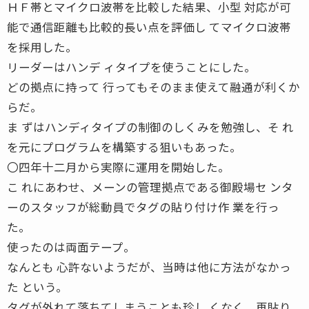
ＨＦ帯とマイクロ波帯を比較した結果、小型 対応が可
能で通信距離も比較的長い点を評価し てマイクロ波帯
を採用した。
リーダーはハンデ ィタイプを使うことにした。
どの拠点に持って 行ってもそのまま使えて融通が利くか
らだ。
ま ずはハンディタイプの制御のしくみを勉強し、そ れ
を元にプログラムを構築する狙いもあった。
〇四年十二月から実際に運用を開始した。
こ れにあわせ、メーンの管理拠点である御殿場セ ンタ
ーのスタッフが総動員でタグの貼り付け作 業を行っ
た。
使ったのは両面テープ。
なんとも 心許ないようだが、当時は他に方法がなかっ
た という。
タグが外れて落ちてしまうことも珍し くなく、再貼り