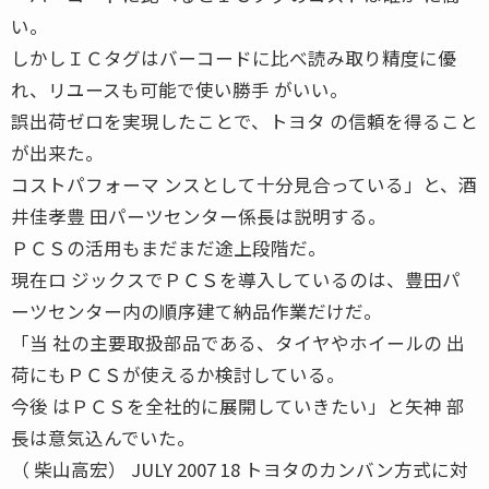
い。
しかしＩＣタグはバーコードに比べ読み取り精度に優
れ、リユースも可能で使い勝手 がいい。
誤出荷ゼロを実現したことで、トヨタ の信頼を得ること
が出来た。
コストパフォーマ ンスとして十分見合っている」と、酒
井佳孝豊 田パーツセンター係長は説明する。
ＰＣＳの活用もまだまだ途上段階だ。
現在ロ ジックスでＰＣＳを導入しているのは、豊田パ
ーツセンター内の順序建て納品作業だけだ。
「当 社の主要取扱部品である、タイヤやホイールの 出
荷にもＰＣＳが使えるか検討している。
今後 はＰＣＳを全社的に展開していきたい」と矢神 部
長は意気込んでいた。
（ 柴山高宏） JULY 2007 18 トヨタのカンバン方式に対