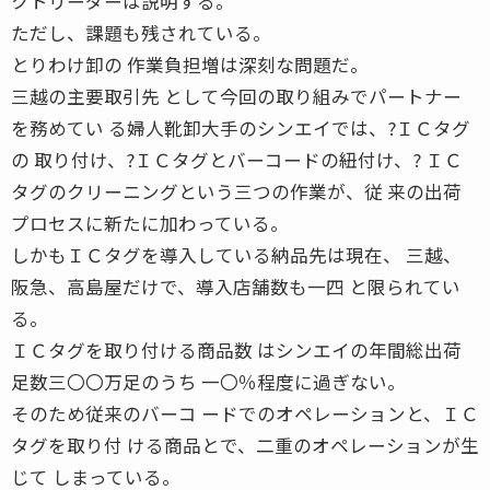
クトリーダーは説明する。
ただし、課題も残されている。
とりわけ卸の 作業負担増は深刻な問題だ。
三越の主要取引先 として今回の取り組みでパートナー
を務めてい る婦人靴卸大手のシンエイでは、?ＩＣタグ
の 取り付け、?ＩＣタグとバーコードの紐付け、? ＩＣ
タグのクリーニングという三つの作業が、従 来の出荷
プロセスに新たに加わっている。
しかもＩＣタグを導入している納品先は現在、 三越、
阪急、高島屋だけで、導入店舗数も一四 と限られてい
る。
ＩＣタグを取り付ける商品数 はシンエイの年間総出荷
足数三〇〇万足のうち 一〇％程度に過ぎない。
そのため従来のバーコ ードでのオペレーションと、ＩＣ
タグを取り付 ける商品とで、二重のオペレーションが生
じて しまっている。