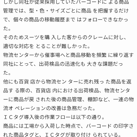
しかし同社が従来採用していたバーコードに よる商品
管理では、型・色・サイズごとに商品 を把握するだけ
で、個々の商品の移動履歴まで はフォローできなかっ
た。
そのためスーツを購 入した客からのクレームに対し、
適切な対応を とることが難しかった。
物流センターから催事場へと商品移動を頻繁 に繰り返す
同社にとって、出荷検品の迅速化も 大きな課題だっ
た。
他にも百貨 店から物流セン ターに売れ残っ た商品を返
品す る際の、百貨店 内における出荷検品、物流センタ
ーに商品が戻 された後の商品管理、棚卸など、一連の物
流オ ペレーションの改善は急務だった。
ＩＣタグ導入後の作業フローは以下の通り。
商品には工場から入荷した時点で、バーコード の印字さ
れた商品タグと、ＩＣタグが取り付け られている。