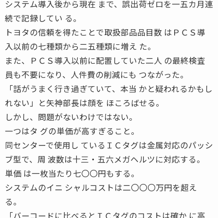
システム導入後から現在 まで、誤出荷ゼロを一五カ月連
続で記録してい る。
トヨタの信頼を得たことで取扱部品品目数 はＰＣＳ導
入以前の七種類から二五種類に増え た。
また、ＰＣＳ導入以前に配置していた二人 の最終検査
員も不要になり、人件費の削減にも つながった。
「話がうまく行き過ぎていて、本当 かと疑われるかもし
れない」と矢神部長は顔を ほころばせる。
しかし、問題がないわけではない。
一つはタ グの単価が高すぎること。
同センターで使用し ているＩＣタグは金属対応のパッシ
ブ型で、周 波数は十三・五六メガヘルツに対応する。
単価 は一枚当たり七〇〇円もする。
システムのイニ シャルコストは二〇〇〇万円を超え
る。
「バーコードに比べるとＩＣタグのコストは確か に高