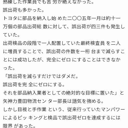
熟練した作業員でも苦 労が絶えなかった。
誤出荷も多かった。
トヨタに部品を納入し始 めた二〇〇五年一月は約十一
万個の部品出荷総 数に対して、誤出荷が四三件も発生し
ていた。
出荷検品の段階で一人配置していた最終検査員 を二人
に増員することで、誤出荷の件数を一桁 台まで減らすこ
とには成功したが、完全にゼロ にすることはできなか
った。
「誤出荷を減らすだけではダメだ。
誤出荷を完 全にゼロにする。
それを部品納入業者としての絶対的な目標に置いた」と
矢神力豊田物流セン ター部長は語気を強める。
しかし目視と手作業 という、従来行っていたマンパワー
によるピッ キングと検品で誤出荷ゼロを達成するには
限界 があった。