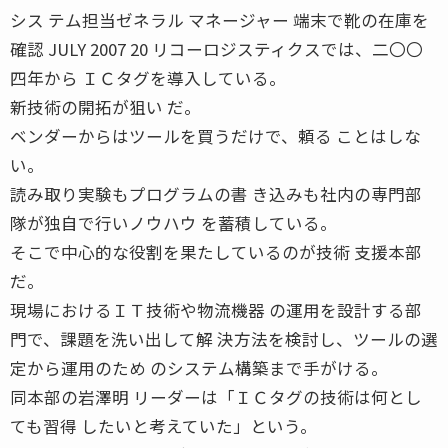
シス テム担当ゼネラル マネージャー 端末で靴の在庫を
確認 JULY 2007 20 リコーロジスティクスでは、二〇〇
四年から ＩＣタグを導入している。
新技術の開拓が狙い だ。
ベンダーからはツールを買うだけで、頼る ことはしな
い。
読み取り実験もプログラムの書 き込みも社内の専門部
隊が独自で行いノウハウ を蓄積している。
そこで中心的な役割を果たしているのが技術 支援本部
だ。
現場におけるＩＴ技術や物流機器 の運用を設計する部
門で、課題を洗い出して解 決方法を検討し、ツールの選
定から運用のため のシステム構築まで手がける。
同本部の岩澤明 リーダーは「ＩＣタグの技術は何とし
ても習得 したいと考えていた」という。