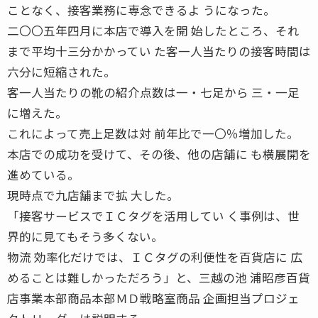
ことなく、接客業務に専念できるよ うになった。
二〇〇五年四月に本店で導入を開 始したところ、それ
まで平均十三分かかってい た客一人当たりの接客時間は
六分に短縮された。
客一人当たりの靴の紹介点数は一・七足から 三・一足
に増えた。
これによって売上足数は対 前年比で一〇％増加した。
本店での成功を受けて、その後、他の店舗に も横展開を
進めている。
現時点で九店舗まで拡 大した。
「接客サービスでＩＣタグを活用してい く事例は、世
界的に見てもそう多くない。
物流 効率化だけでは、ＩＣタグの利便性を百貨店に 広
めることは難しかっただろう」と、三越の池 浦昭彦百貨
店事業本部商品本部ＭＤ戦略室商品 企画担当プロジェ