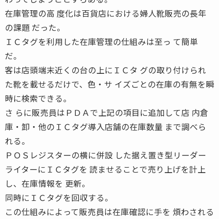
在庫管理の高 度化は百貨店における婦人靴販売の長年
の課題 だった。
ＩＣタグを利用した在庫管理の仕組みは至っ て簡単
だ。
客は店頭端末近くの台の上にＩＣタ グの取り付けられ
た靴を載せるだけで、色・サ イズごとの在庫の有無を瞬
時に検索できる。
さ らに販売員はＰＤＡで上記の項目に追加して店 内倉
庫・卸・他のＩＣタグ導入店舗の在庫数量 まで調べら
れる。
ＰＯＳレジスターの横に併設 した据え置き型リーダー
ライターにＩＣタグを 読ませることで売り上げを計上
し、在庫情報を 更新。
同時にＩＣタグを回収する。
この仕組みによって販売員は在庫確認に手を 煩わされる