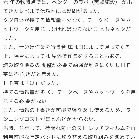
六 年の秋時点では、ベンダーのラボ（実験施設） が出
てきたレベルで信頼性には疑問があった。
タグ自体が持てる情報量も少なく、データベー スやネ
ットワークを用意しなければならないこ ともネックだ
った。
また、仕分け作業を行う倉 庫は日によって違ってくる
上、場合によっては 屋外で作業をすることもある。
読み取り機器の 調整が必要で融通が利きにくいＵＨＦ
帯は不 向きだと考えた。
ＨＦ帯は「◎」だった。
持てる情報量が多 く、データベースやネットワークを用
意する必 要がない。
また、情報の上書きが可能で繰り返 し使えるため、ラ
ンニングコストがほとんどか からない。
当時、並行して、荷崩れ防止のスト レッチフィルムを再
利用可能な固定バンドに切り替える取り組みを進めてい