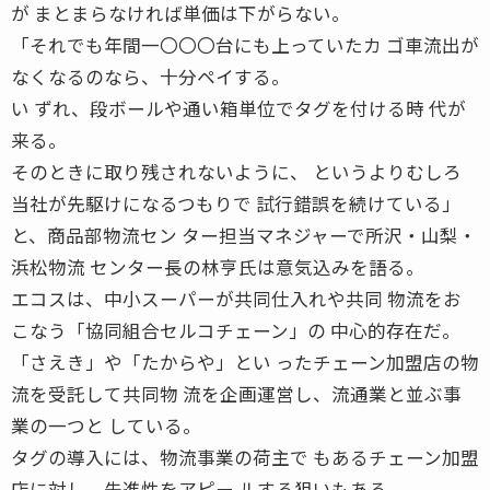
が まとまらなければ単価は下がらない。
「それでも年間一〇〇〇台にも上っていたカ ゴ車流出が
なくなるのなら、十分ペイする。
い ずれ、段ボールや通い箱単位でタグを付ける時 代が
来る。
そのときに取り残されないように、 というよりむしろ
当社が先駆けになるつもりで 試行錯誤を続けている」
と、商品部物流セン ター担当マネジャーで所沢・山梨・
浜松物流 センター長の林亨氏は意気込みを語る。
エコスは、中小スーパーが共同仕入れや共同 物流をお
こなう「協同組合セルコチェーン」の 中心的存在だ。
「さえき」や「たからや」とい ったチェーン加盟店の物
流を受託して共同物 流を企画運営し、流通業と並ぶ事
業の一つと している。
タグの導入には、物流事業の荷主で もあるチェーン加盟
店に対し、先進性をアピー ルする狙いもある。