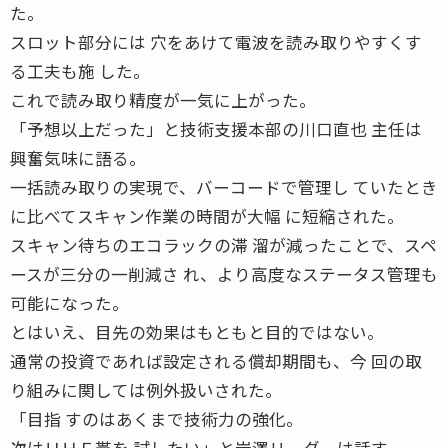
た。
スロット部分には 穴をあけて電波を読み取りやすくす
る工夫も施 した。
これで読み取り精度が一気に上がった。
「予想以上だった」と技術支援本部の川口直也 主任は
興奮気味に語る。
一括読み取りの実現で、バーコードで管理し ていたとき
に比べてスキャン作業の時間が大幅 に短縮された。
スキャン待ちのエコラックの滞 溜が減ったことで、スペ
ースが三分の一削減さ れ、より高度なステータス管理も
可能になった。
とはいえ、目先の効果はもともと目的ではない。
通常の投資であれば設定される償却期間も、今 回の取
り組みに関しては例外扱いされた。
「目指 すのはあくまで技術力の強化。
次はＵＨＦ帯を 試したい」と岩澤リーダーは話す。