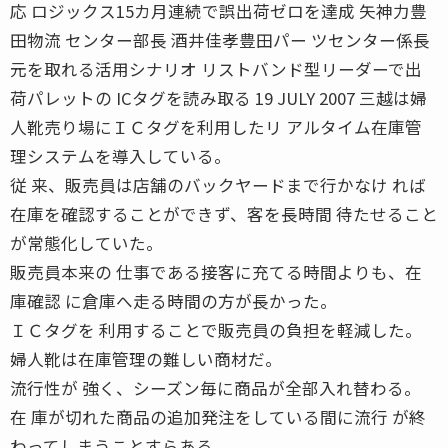
応 ロジックス15カ月連続で誤出荷ゼロを達成 矢神力豊
田物流 センター部長 酒井佳孝豊田パー ツセンター係長
元を取れる活用シナリオ リストバンド型リーダーで出
荷パレットの ICタグを読み取る 19 JULY 2007 三越は婦
人靴売り場にＩＣタグを利用したリ アルタイム在庫管
理システムを導入している。
従 来、販売員は店舗のバックヤードまで行かなけ れば
在庫を確認することができず、客を長時間 待たせること
が常態化していた。
販売員本来の 仕事である接客に充てる時間よりも、在
庫確認 に倉庫へ走る時間の方が長かった。
ＩＣタグを 利用することで販売員の負担を軽減した。
婦人靴は在庫管理の難しい商材だ。
流行性が 強く、シーズン毎に商品が全部入れ替わる。
在 庫が切れた商品の追加発注をしている間に流行 が終
わってしまうことすらある。