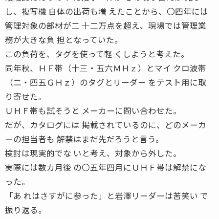
し、複写機 自体の出荷も増 えたことから、〇四年には
管理対象の部材が二 十二万点を超え、現場では管理業
務が大きな負 担となっていた。
この負荷を、タグを使って軽 くしようと考えた。
同年秋、ＨＦ帯（十三・五六ＭＨｚ）とマイ クロ波帯
（二・四五ＧＨｚ）のタグとリーダー をテスト用に取
り寄せた。
ＵＨＦ帯も試そうと メーカーに問い合わせた。
だが、カタログには 掲載されているのに、どのメーカ
ーの担当者も 解禁はまだ先だろうと言う。
検討は現実的でな いと考え、対象から外した。
実際には数カ月後 の〇五年四月にＵＨＦ帯は解禁にな
った。
「あ れはさすがに参った」と岩澤リーダーは苦笑い で
振り返る。