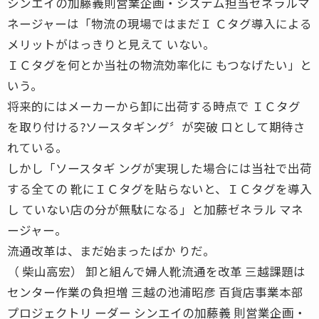
シンエイの加藤義則営業企画・システム担当ゼネラルマ
ネージャーは「物流の現場ではまだＩ Ｃタグ導入による
メリットがはっきりと見えて いない。
ＩＣタグを何とか当社の物流効率化に もつなげたい」と
いう。
将来的にはメーカーから卸に出荷する時点で ＩＣタグ
を取り付ける?ソースタギング〞が突破 口として期待さ
れている。
しかし「ソースタギ ングが実現した場合には当社で出荷
する全ての 靴にＩＣタグを貼らないと、ＩＣタグを導入
し ていない店の分が無駄になる」と加藤ゼネラル マネ
ージャー。
流通改革は、まだ始まったばか りだ。
（ 柴山高宏） 卸と組んで婦人靴流通を改革 三越課題は
センター作業の負担増 三越の池浦昭彦 百貨店事業本部
プロジェクトリ ーダー シンエイの加藤義 則営業企画・