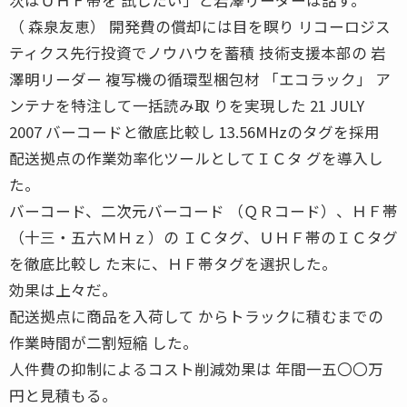
（ 森泉友恵） 開発費の償却には目を瞑り リコーロジス
ティクス先行投資でノウハウを蓄積 技術支援本部の 岩
澤明リーダー 複写機の循環型梱包材 「エコラック」 ア
ンテナを特注して一括読み取 りを実現した 21 JULY
2007 バーコードと徹底比較し 13.56MHzのタグを採用
配送拠点の作業効率化ツールとしてＩＣタ グを導入し
た。
バーコード、二次元バーコード （ＱＲコード）、ＨＦ帯
（十三・五六ＭＨｚ）の ＩＣタグ、ＵＨＦ帯のＩＣタグ
を徹底比較し た末に、ＨＦ帯タグを選択した。
効果は上々だ。
配送拠点に商品を入荷して からトラックに積むまでの
作業時間が二割短縮 した。
人件費の抑制によるコスト削減効果は 年間一五〇〇万
円と見積もる。