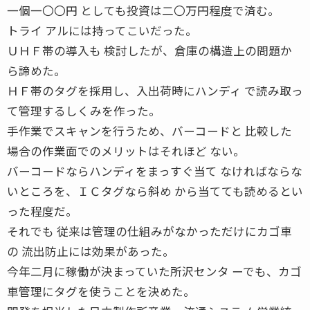
一個一〇〇円 としても投資は二〇万円程度で済む。
トライ アルには持ってこいだった。
ＵＨＦ帯の導入も 検討したが、倉庫の構造上の問題か
ら諦めた。
ＨＦ帯のタグを採用し、入出荷時にハンディ で読み取っ
て管理するしくみを作った。
手作業でスキャンを行うため、バーコードと 比較した
場合の作業面でのメリットはそれほど ない。
バーコードならハンディをまっすぐ当て なければならな
いところを、ＩＣタグなら斜め から当てても読めるとい
った程度だ。
それでも 従来は管理の仕組みがなかっただけにカゴ車
の 流出防止には効果があった。
今年二月に稼働が決まっていた所沢センタ ーでも、カゴ
車管理にタグを使うことを決めた。