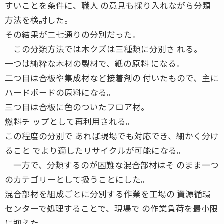
すいことを条件に、職人 の意見も採り入れながら分類
方法を検討した。
その結果が二七通りの分別だった。
この分類方法では木クズは三種類に分別さ れる。
一つは純粋な木材の製材で、紙の原料 になる。
二つ目は合板や集成材など接着剤の 付いたもので、主に
ハードボードの原料になる。
三つ目は合板に色のついたフロア材。
燃料チ ップとして再利用される。
この程度の分別で あれば現場でも対応でき、細かく分け
ること でより適したリサイクルが可能になる。
一方で、分類するのが困難な混合部材はそ のまま一つ
のカテゴリーとして扱うことにした。
混合部材を組成ごとに分別する作業を工場の 資源循環
センターで処理することで、現場で の作業負荷を最小限
に抑えた。