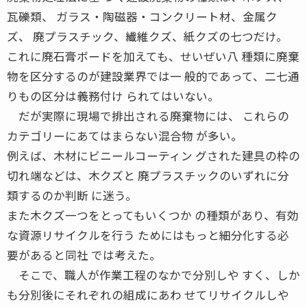
瓦礫類、 ガラス・陶磁器・コンクリート材、金属ク
ズ、 廃プラスチック、繊維クズ、紙クズの七つだけ。
これに廃石膏ボードを加えても、せいぜい八 種類に廃棄
物を区分するのが建設業界では一 般的であって、二七通
りもの区分は義務付け られてはいない。
だが実際に現場で排出される廃棄物には、 これらの
カテゴリーにあてはまらない混合物 が多い。
例えば、木材にビニールコーティン グされた建具の枠の
切れ端などは、木クズと 廃プラスチックのいずれに分
類するのか判断 に迷う。
また木クズ一つをとってもいくつか の種類があり、有効
な資源リサイクルを行う ためにはもっと細分化する必
要があると同社 では考えた。
そこで、職人が作業工程のなかで分別しや すく、しか
も分別後にそれぞれの組成にあわ せてリサイクルしや