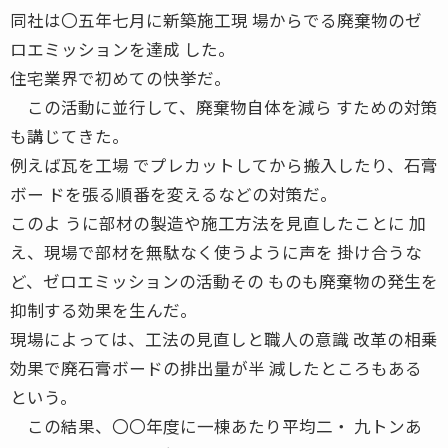
同社は〇五年七月に新築施工現 場からでる廃棄物のゼ
ロエミッションを達成 した。
住宅業界で初めての快挙だ。
この活動に並行して、廃棄物自体を減ら すための対策
も講じてきた。
例えば瓦を工場 でプレカットしてから搬入したり、石膏
ボー ドを張る順番を変えるなどの対策だ。
このよ うに部材の製造や施工方法を見直したことに 加
え、現場で部材を無駄なく使うように声を 掛け合うな
ど、ゼロエミッションの活動その ものも廃棄物の発生を
抑制する効果を生んだ。
現場によっては、工法の見直しと職人の意識 改革の相乗
効果で廃石膏ボードの排出量が半 減したところもある
という。
この結果、〇〇年度に一棟あたり平均二・ 九トンあ