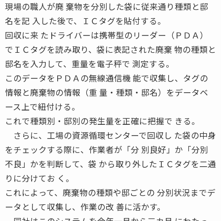
現場の職人が廃 棄物を分別した袋に従来通り種類と邸
名を記 入した後で、ＩＣタグを貼付する。
回収に来 たドライバーは携帯型のリーダー（ＰＤＡ）
でＩＣタグを読み取り、袋に表記された廃棄 物の種類と
邸名を入力して、重量を電子秤で 測定する。
このデータをＰＤＡの無線通信機 能で収集し、タグの
情報と廃棄物の情報（重 量・種類・邸名）をデータベ
ース上で紐付ける。
これで種類別・邸別の発生量を正確に把握で きる。
さらに、工場の資源循環センターで回収し た袋の中身
をチェックする際に、作業者が「分 別良好」か「分別
不良」かを判断して、袋 から取り外したＩＣタグを二通
りに分けてお く。
これによって、廃棄物の種類や邸ごとの 分別状況までデ
ータとして収集し、作業の改 善に活かす。
同社はこのシステムを今年一月から三カ月 にわたっ