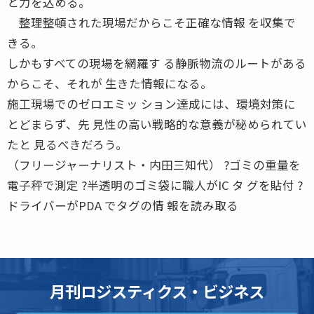
と力を込める。
整理整頓された現場だからこそ正確な情報 を収集で
きる。
しかもすべての現場を網羅す る静脈物流のルートがある
からこそ、それが 生きた情報になる。
施工現場でのゼロエミッ ション達成には、環境対策に
とどまらず、先 見性の高い戦略的な意義が秘められてい
たと 見るべきだろう。
（フリージャーナリスト・内田三知代） ?ゴミの重量を
電子秤で測定 ?半透明のゴミ袋に職人がIC タ グを貼付 ?
ドライバーがPDA でタグの情 報を読み取る
月刊ロジスティクス・ビジネス