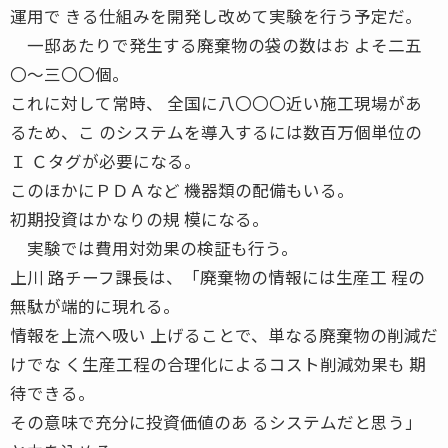
運用で きる仕組みを開発し改めて実験を行う予定だ。
一邸あたりで発生する廃棄物の袋の数はお よそ二五
〇〜三〇〇個。
これに対して常時、 全国に八〇〇〇近い施工現場があ
るため、こ のシステムを導入するには数百万個単位の
Ｉ Ｃタグが必要になる。
このほかにＰＤＡなど 機器類の配備もいる。
初期投資はかなりの規 模になる。
実験では費用対効果の検証も行う。
上川 路チーフ課長は、「廃棄物の情報には生産工 程の
無駄が端的に現れる。
情報を上流へ吸い 上げることで、単なる廃棄物の削減だ
けでな く生産工程の合理化によるコスト削減効果も 期
待できる。
その意味で充分に投資価値のあ るシステムだと思う」