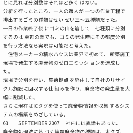
とに見れば分別数はそれほど多く はない。
分析を行ったところ、一人の職人が 一つの作業工程で
排出するゴミの種類はせい ぜい三〜五種類だった。
一日の作業終了後 にゴミの山を崩して二七種類に分別
するのは 至難の業でも、ゴミの発生時にその都度分別
を行う方法なら実現は可能だと考えた。
住宅メーカーの積水ハウスは業界で初めて、 新築施工
現場で発生する廃棄物のゼロエミッシ ョンを達成し
た。
現場で分別を行い、集荷拠点 を経由して自社のリサイ
クル施設に回収する仕 組みを作り、廃棄物の発生量を大
幅に削減した。
さらに現在はICタグを使って廃棄物情報を収集 するシス
テムの構築をめざしている。
63 SEPTEMBER 2007 社内には異論もあった。
廃棄物処理法に基 づく建設廃棄物の種類は、木クズ、