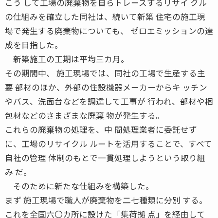
こう して工場の廃棄物を自らトレースするリサイ クル
の仕組みを確立した同社は、続いて新築 住宅の施工現
場で発生する廃棄物についても、 ゼロエミッションの達
成を目指した。
新築施工の工期は平均三カ月。
その期間中、 施工現場では、同社の工場で生産する主
要 部材のほか、外部の住設機器メーカーからキ ッチン
やバス、洗面台などを調達して工事が 行われ、部材や梱
包材などのさまざまな廃棄 物が発生する。
これらの廃棄物の処理を、中 間処理業者に委託せず
に、工場のリサイクル ルートを活用することで、すべて
自社の管理 体制のもとで一貫処理しようという取り組
み だ。
そのために新たな仕組みを構築した。
まず 施工現場で職人が廃棄物を二七種類に分別 する。
これを全国六〇カ所に設けた「集荷拠 点」を経由して