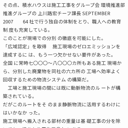
その点、積水ハウスは施工工事をグループ会 環境推進部
推進グループの 上川路宏チーフ課長 SEPTEMBER
2007 64 社で行う独自の体制をとり、職人への教育
制 度も充実している。
このことが現場での分別 の徹底を可能にした。
「広域認定」を取得 施工現場のゼロエミッションを
達成するに は、もう一つ欠かせない要件があった。
全国 に常時七〇〇〇〜八〇〇〇カ所もある施工 現場か
ら、分別した廃棄物を同社の六カ所の 工場へ効率よく
回収するための物流システム の構築だ。
工場と施工現場の間には既に動脈物流のル ートが構
築されている。
だがこのルートをそ のまま静脈物流に活用するわけに
はいかなか った。
施工現場へ搬入される部材の重量は基 礎工事の分を除