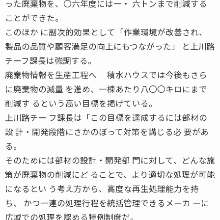
った廃棄物を、〇六年度には一・ 六トンまで削減する
ことができた。
このほか に副次的効果として「作業環境が改善され、
製品の品質や顧客満足の向上にもつながった」 と上川路
チーフ課長は強調する。
廃棄物情報を生産工程へ 積水ハウスでは今後もさら
に廃棄物の減量 を進め、一棟あたり八〇〇キロにまで
削減す るという高い目標を掲げている。
上川路チー フ課長は「この目標を達成するには部材の
設 計・開発段階にさかのぼって対策を講じる必 要があ
る。
そのためには部材の設計・開発部 門に対して、どんな施
策が廃棄物の削減にど ることで、より適切な処理が可能
になるとい う考え方から、高度な再生処理能力を持
ち、 かつ一連の処理行程を統括管理できるメーカ ーに
広域での処理を認める特例制度だ。