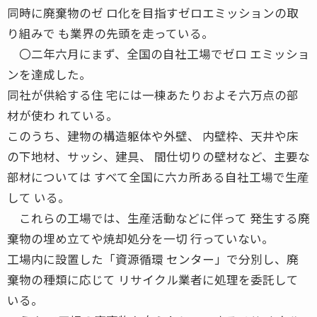
同時に廃棄物のゼ ロ化を目指すゼロエミッションの取
り組みで も業界の先頭を走っている。
〇二年六月にまず、全国の自社工場でゼロ エミッショ
ンを達成した。
同社が供給する住 宅には一棟あたりおよそ六万点の部
材が使わ れている。
このうち、建物の構造躯体や外壁、 内壁枠、天井や床
の下地材、サッシ、建具、 間仕切りの壁材など、主要な
部材については すべて全国に六カ所ある自社工場で生産
して いる。
これらの工場では、生産活動などに伴って 発生する廃
棄物の埋め立てや焼却処分を一切 行っていない。
工場内に設置した「資源循環 センター」で分別し、廃
棄物の種類に応じて リサイクル業者に処理を委託して
いる。