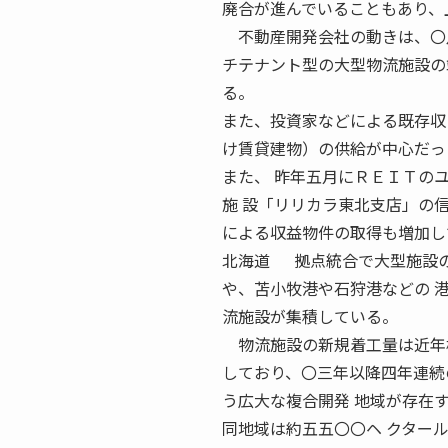
廃合が進んでいることもあり、
不動産開発会社の動きは、〇八
チテナント型の大型物流施設の
る。
また、投資家などによる既存収
け賃貸建物）の供給が中心だっ
また、 昨年五月にＲＥＩＴの
施 設「リリカラ東北支店」の
による収益物件の取得も増加し
北海道 拠点統合で大型施設の
や、苫小牧港や石狩港などの 
流施設が集積している。
物流施設の新規着工量は近年横
しており、〇三年以降四年連続
う広大な複合開発 地域が存在
同地域は約五五〇〇ヘ クター