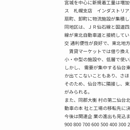
宮城を中心に新規着工量は増加
ス 札幌支店 インダストリア
扇町、卸町に物流施設が集積し
同地区は、ＪＲ仙石線と国道四
線が東北自動車道と接続してい
交 通利便性が良好で、東北地
賃貸マーケットでは借り換えに
小・中型の施設や、低層で使い
しかし、 需要が集中する仙台
か出てこないこともあり、さほ
そのため、仙台市に隣接し、東
がみられる。
また、同郡大衡 村の第二仙台
動車の本 社と工場の移転先に
今後は関連企 業の進出も見込まれ、
900 800 700 600 500 400 