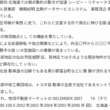
傾向 北海道では拠点集約の動きが加速 シービー・リチャード
ル営業部 寶剱紀明 生駒データサービスシステム 瀬尾茂之 
ている。
五号線が東西 に走り、これらと交差する形で南北に伸びる国 
る。
方の物流拠点とし ての機能を果たしている。
よる拡張移転 や独立開業などにより、約五〇坪から三〇〇 
勝手の良 い大型施設への需要が高まっている。
東部地区の仙台市宮城野 区、若林区ではそのような既存物件が
ど顕在化して いない。
北自 動車道の沿線でもある黒川郡富谷町などに需 要が流れる
北部中核工業団地は、トヨタ自 動車の生産子会社であるセント
決定した。
物流不動産マーケットの DECEMBER 2007 74 （千?） 1
300 200 100 0 2002 年2003 年2004 年2005 年2006 年 図1 北