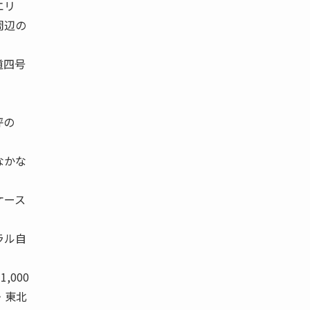
エリ
周辺の
道四号
坪の
なかな
ケース
ラル自
,000
海道・東北