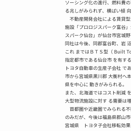
ソーシング化の進行、燃料費の
る兆しがみられず、横ばい傾 
不動産開発会社による賃貸型大
施設「プロロジスパーク富谷」
スパーク仙台」が仙台市宮城野
同社は今後、同郡富谷町、岩 
これ まではＢＴＳ型（ Buil
指定都市である仙台市 を有す
トヨタ自動車の生産子会社 で
市から宮城県黒川郡 大衡村へ
県を中心に 動きがみられる。
また、北海道ではコスト削減 
大型物流施設に対す る需要は
首都圏や近畿圏でみられる不動
のみだが、今後は福島県郡山市
宮城県 トヨタ子会社移転効果