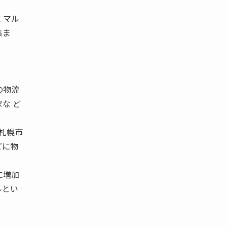
。
 マル
集ま
の物流
な ど
札幌市
どに物
に増加
ルとい