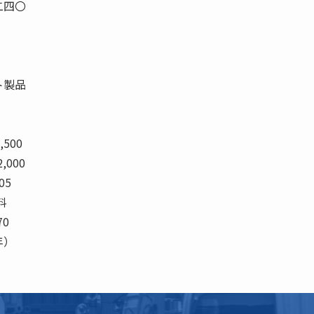
二四〇
ト製品
,500
2,000
005
料
70
（年）