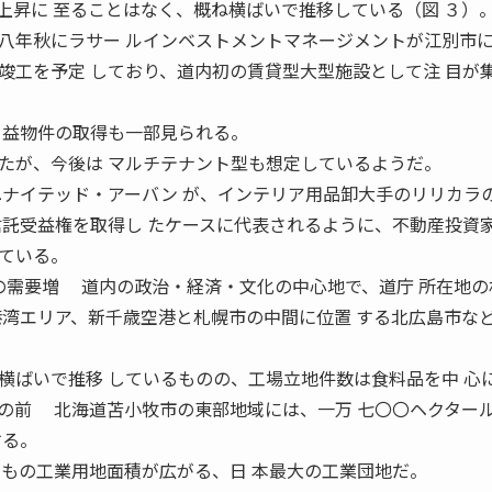
上昇に 至ることはなく、概ね横ばいで推移している（図 ３）
年秋にラサー ルインベストメントマネージメントが江別市に
竣工を予定 しており、道内初の賃貸型大型施設として注 目が
 益物件の取得も一部見られる。
たが、今後は マルチテナント型も想定しているようだ。
ユナイテッド・アーバン が、インテリア用品卸大手のリリカラ
信託受益権を取得し たケースに代表されるように、不動産投資家
ている。
需要増 道内の政治・経済・文化の中心地で、道庁 所在地の
港湾エリア、新千歳空港と札幌市の中間に位置 する北広島市な
ばいで推移 しているものの、工場立地件数は食料品を中 心
の前 北海道苫小牧市の東部地域には、一万 七〇〇ヘクター
する。
ルもの工業用地面積が広がる、日 本最大の工業団地だ。