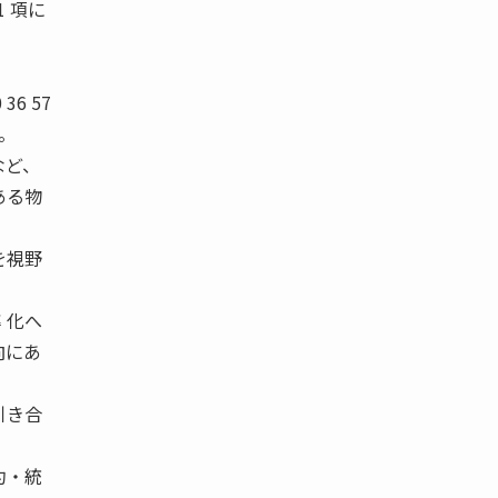
 項に
0 36 57
る。
など、
ある物
を視野
 化へ
向にあ
引き合
約・統