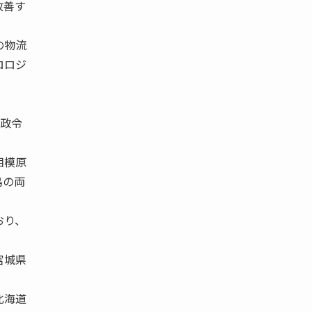
改善す
の物流
ロロジ
、政令
相模原
島の両
おり、
宮城県
北海道