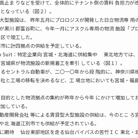
高止ま りなどを受けて、全体的にテナント側の賃料 負担力が
向となっている（図２）。
型施設は、 昨年五月にプロロジスが開発した日立物流専 用
が黒川 郡富谷町に、今年一月にアスクル専用の物流 施設「プ
 区で竣工した。
沼市に計四拠点の供給を予定している。
t To Suit：特定企業向 宮城・北海道に供給集中 東北地方では
る宮城県が物流施設の新規着工を牽引 している（図１）。
あるセントラル自動車が、二〇一〇年から段 階的に、神奈川県
本社と工場の移転を決めるなど、工 場立地においても宮城・福
を目的とした物流拠点の集約が昨年から今年 にかけて増加して
増加している。
産開発会社 等による賃貸型大型施設の供給は、今のとこ ろ
や北 海道江別市でも供給が予定されている。
に期待 仙台東部地区を走る仙台バイパスの苦竹ＩＣ 東北・