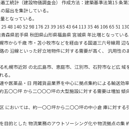
着工統計（建設物価調査会） 作成方法：建築基準法第15 条第1
への届出を集計している。
 量となっている。
 25 48 140 52 98 176 23 39 165 43 64 113 35 46 106 65 51 13
 129 北海道青森県岩手県 秋田県山形県福島県 宮城県 年比増となってい
市から千歳 市・苫小牧市などを経由する国道三六号線周 辺
路の 沿線といった好立地物件に対する需要が高く、 汎用性の
る札幌市近郊 の北広島市、恵庭市、江別市、石狩市など広 域
れる。
や医薬品・日 用雑貨品業界を中心に拠点集約による輸送効率
約五〇〇坪 から二〇〇〇坪の大型施設に対する需要は増加 傾
区 においては、約一〇〇坪から二〇〇坪の中小倉 庫に対する
目的とした 物流業務のアウトソーシング化や物流拠点の集 