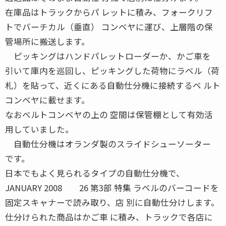
在庫品はトラックからパ レットに積み、フォークリフ
トでバーチカル（垂直） コンベヤに運び、上層階の保
管場所に搬送します。
ピッキングはハンドパレットローダーか、かご車を
引いて庫内を巡回し、ピッキングした荷物にラベル（荷
札）を貼って、近くにある自動仕分機に接続するベ ルト
コンベヤに載せます。
なおベルトコンベヤの上の 空間は保管棚として有効活
用していました。
自動仕分機はオランダ製のスライドシューソーター
です。
日本でもよく見られるタイプの自動仕分機で、
JANUARY 2008 26 第3部 特集 ラベルのバーコードを
固定スキャナーで読み取り、店 別に自動仕分けします。
仕分けられた商品はかご車 に積み、トラックで各店に