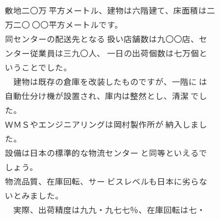
敷地二〇万 平方メートル、建物は六階建て、床面積は二
万二〇 〇〇平方メートルです。
同センターの配送先となる 扱い店舗数は九〇〇店、セ
ンター従業員は三九〇人、 一日の出荷個数は七万個と
いうことでした。
建物は既存の倉庫を改装したものですが、一階に は
自動仕分け機が設置され、庫内は整然とし、清潔 でし
た。
ＷＭＳやエンジニアリングは岡村製作所が 納入しまし
た。
設備は日本の標準的な物流センター と同等といえるで
しょう。
物流品質、在庫回転、サー ビスレベルも日本に劣らな
いとみました。
実際、出荷精度は九九・九七七％、在庫回転は七・