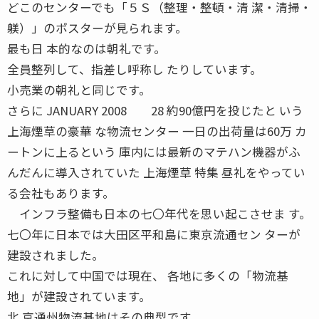
どこのセンターでも「５Ｓ（整理・整頓・清 潔・清掃・
躾）」のポスターが見られます。
最も日 本的なのは朝礼です。
全員整列して、指差し呼称し たりしています。
小売業の朝礼と同じです。
さらに JANUARY 2008 28 約90億円を投じたと いう
上海煙草の豪華 な物流センター 一日の出荷量は60万 カ
ートンに上るという 庫内には最新のマテハン機器がふ
んだんに導入されていた 上海煙草 特集 昼礼をやってい
る会社もあります。
インフラ整備も日本の七〇年代を思い起こさせま す。
七〇年に日本では大田区平和島に東京流通セン ターが
建設されました。
これに対して中国では現在、 各地に多くの「物流基
地」が建設されています。
北 京通州物流基地はその典型です。