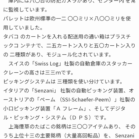
庫内には八〇台の防犯カメラがあり、センター内 を常
に監視しています。
パレットは欧州標準の一二 〇〇ミリ×八〇〇ミリを使
用していました。
タバコ のカートンを入れる配送用の通い箱はプラスチ
ックコ ンテナで、二五カートン入りと五〇カートン入り
の 二種類があり、モジュール化されています。
スイスの「Swiss Log」社製の自動倉庫のスタッカー
クレーンの高さは三三ｍです。
ピッキングシステムは 三種類を使い分けています。
イタリアの「Senzani」 社製の自動ピッキング装置、オ
ーストリアの「ペーム （SSI-Schaefer-Peem）」社製の
小口ピッキング装置「Ａ フレーム」、そしてデジタ
ル・ピッキング・システム（Ｄ ＰＳ）です。
上海煙草のたばこの銘柄は三〇〇アイテムあり、 その
うち上位十三の主要銘柄（大量高回転品）を、 Senzani