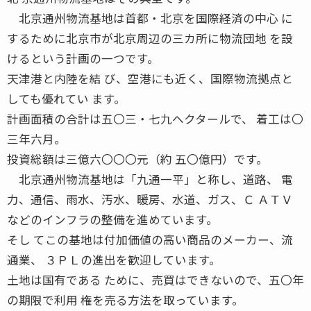
北京通州物流基地は首都・北京を国際経済の中心 に
するために北京市が北京周辺の三カ所に物流団地 を設
けるという計画の一つです。
天津港と内陸を結 び、空港にも近く、国際物流拠点と
しても優れてい ます。
計画面積の合計は五〇三・七九ヘクタールで、 着工は〇
三年六月。
投資総額は三億六〇〇〇元（約 五〇億円）です。
北京通州物流基地は「九通一平」と称し、道路、 電
力、通信、雨水、汚水、暖房、水道、ガス、Ｃ ＡＴＶ
などのインフラの整備を進めています。
そし てこの基地は付加価値の高い商品のメーカー、流
通業、 ３ＰＬの進出を歓迎しています。
土地は国有である ために、売買はできないので、五〇年
の期限で利用 権を売る方法を取っています。