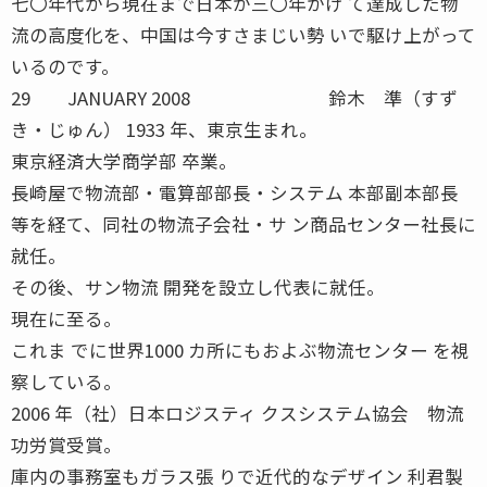
七〇年代から現在まで日本が三〇年かけ て達成した物
流の高度化を、中国は今すさまじい勢 いで駆け上がって
いるのです。
29 JANUARY 2008 鈴木 準（すず
き・じゅん） 1933 年、東京生まれ。
東京経済大学商学部 卒業。
長崎屋で物流部・電算部部長・システム 本部副本部長
等を経て、同社の物流子会社・サ ン商品センター社長に
就任。
その後、サン物流 開発を設立し代表に就任。
現在に至る。
これま でに世界1000 カ所にもおよぶ物流センター を視
察している。
2006 年（社）日本ロジスティ クスシステム協会 物流
功労賞受賞。
庫内の事務室もガラス張 りで近代的なデザイン 利君製