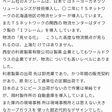
ペーム社のＡフレームは、日本で はトーヨーカネツソ
リューションズが技術導入し、〇 二年にＴＳネットワ
ークの北海道地区の物流センター が導入しています。
またＴＳネットワークの関西の 物流センターはダイフ
ク製の「Ｉフレーム」を導入 しています。
物流の「見せる化」 こうした高度な物流拠点が見ら
れるのは、上海だ けではありません。
西安の利君製薬有限公司は製薬 企業としてもワールドク
ラスの企業ですが、物流に ついても高いレベルにありま
した。
利君製薬の出荷 先は卸売業であり、かつ年間の販売契約
があり、原 則として週単位の定期出荷です。
日本のようにピー ス出荷がないので作業は単純です
が、岡村製作所の 自動倉庫を導入していました。
また庫内の現場事務 所は現場事務所とは思えない大き
なカーブガラスを 使った超近代的なデザインでした。