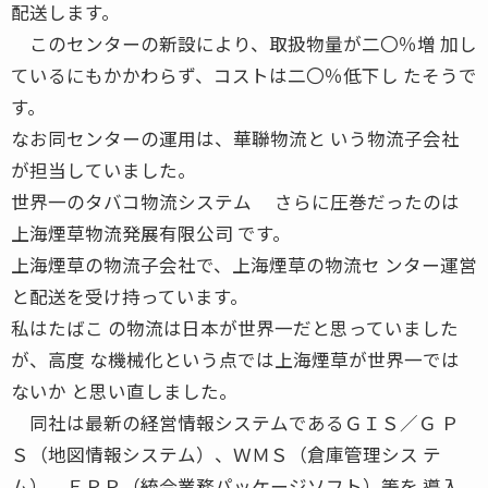
配送します。
このセンターの新設により、取扱物量が二〇％増 加し
ているにもかかわらず、コストは二〇％低下し たそうで
す。
なお同センターの運用は、華聯物流と いう物流子会社
が担当していました。
世界一のタバコ物流システム さらに圧巻だったのは
上海煙草物流発展有限公司 です。
上海煙草の物流子会社で、上海煙草の物流セ ンター運営
と配送を受け持っています。
私はたばこ の物流は日本が世界一だと思っていました
が、高度 な機械化という点では上海煙草が世界一では
ないか と思い直しました。
同社は最新の経営情報システムであるＧＩＳ／Ｇ Ｐ
Ｓ（地図情報システム）、ＷＭＳ（倉庫管理シス テ
ム）、ＥＲＰ（統合業務パッケージソフト）等を 導入