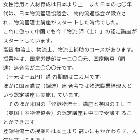
女性活用と人材育成は日本より上 また日本の七〇年
代は、日本物流管理協議会、 物的流通協会が設立さ
れ、物流管理士講座がスター トした時代でした。
これに倣って中国でも今「物流 師（士）」の認定講座が
スタートしています。
高級 物流士、物流士、物流士補助のコースがあります。
授業料は、国家労働部は一二〇〇元、国家購買（調
達）連合会が二〇〇〇元です。
（一元は一五円）講 習期間は二カ月です。
ほかに国家購買（調達）連 合会では物流職業経理人と
いう認定講座も実施し ています。
そのほか米国の「登録物流士」講座と英国のＩＬ Ｔ
（英国王室物流協会）の認定講座も中国で受講す るこ
とができます。
登録物流士の授業料は本土より 高いにもかかわらず、人
気は高いそうです。