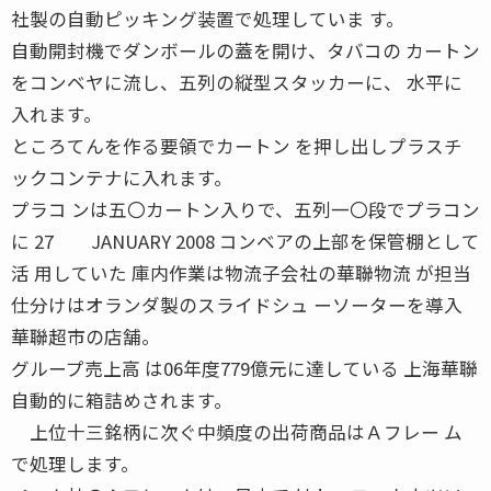
社製の自動ピッキング装置で処理していま す。
自動開封機でダンボールの蓋を開け、タバコの カートン
をコンベヤに流し、五列の縦型スタッカーに、 水平に
入れます。
ところてんを作る要領でカートン を押し出しプラスチ
ックコンテナに入れます。
プラコ ンは五〇カートン入りで、五列一〇段でプラコン
に 27 JANUARY 2008 コンベアの上部を保管棚として
活 用していた 庫内作業は物流子会社の華聯物流 が担当
仕分けはオランダ製のスライドシュ ーソーターを導入
華聯超市の店舗。
グループ売上高 は06年度779億元に達している 上海華聯
自動的に箱詰めされます。
上位十三銘柄に次ぐ中頻度の出荷商品はＡフレー ム
で処理します。