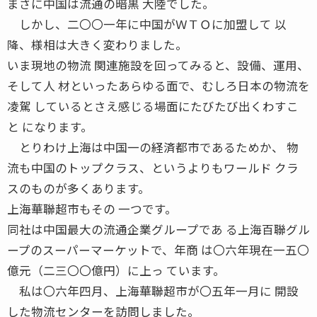
まさに中国は流通の暗黒 大陸でした。
しかし、二〇〇一年に中国がＷＴＯに加盟して 以
降、様相は大きく変わりました。
いま現地の物流 関連施設を回ってみると、設備、運用、
そして人 材といったあらゆる面で、むしろ日本の物流を
凌駕 しているとさえ感じる場面にたびたび出くわすこ
と になります。
とりわけ上海は中国一の経済都市であるためか、 物
流も中国のトップクラス、というよりもワールド クラ
スのものが多くあります。
上海華聯超市もその 一つです。
同社は中国最大の流通企業グループであ る上海百聯グル
ープのスーパーマーケットで、年商 は〇六年現在一五〇
億元（二三〇〇億円）に上っ ています。
私は〇六年四月、上海華聯超市が〇五年一月に 開設
した物流センターを訪問しました。