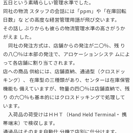
五日という素晴らしい管理水準でした。
同社の物流 スタッフの会話には「ppm」や「在庫回転
日数」な どの高度な経営管理用語が飛び交います。
その話し ぶりからも彼らの物流管理水準の高さがうか
がえま した。
同社の発注方式は、店舗からの発注が二〇％、残 り
の八〇％は本部の発注で、アロケーションシステ ムによ
って各店舗に割り当てされます。
店への商品 供給には、店舗直納、通過型（クロスドッ
キング）、 在庫型の三種類があり、センターは在庫保管
機能も 備えていますが、物量の四〇％は店舗直納で、残
り の六〇％も基本的にはクロスドッキングで処理して
います。
入荷品の荷受けはＨＨＴ（Hand Held Terminal・ 携
帯端末）で検収します。
通過品はそのまま自動仕 分機で店別に仕分けます。