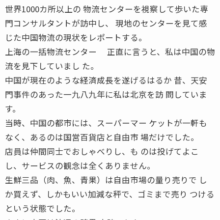
世界1000カ所以上の 物流センターを視察して歩いた専
門コンサルタントが訪中し、 現地のセンターを見て感
じた中国物流の現状をレポートする。
上海の一括物流センター 正直に言うと、私は中国の物
流を見下していまし た。
中国が現在のような経済成長を遂げるはるか 昔、天安
門事件のあった一九八九年に私は北京を訪 問していま
す。
当時、中国の都市には、スーパーマー ケットが一軒も
なく、あるのは国営百貨店と自由市 場だけでした。
店員は仲間同士でおしゃべりし、も のは投げてよこ
し、サービスの観念は全くありません。
生鮮三品（肉、魚、青果）は自由市場の量り売りで し
か買えず、しかもいい加減な秤で、ゴミまで売り つける
という状態でした。