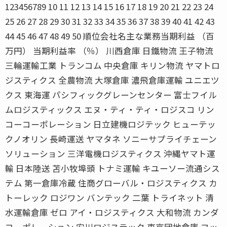
123456789 10 11 12 13 14 15 16 17 18 19 20 21 22 23 24
25 26 27 28 29 30 31 32 33 34 35 36 37 38 39 40 41 42 43
44 45 46 47 48 49 50 順位会社名主な業務当期利益 （百
万円） 当期利益率 （％） 川西倉庫 日鐵物流 王子物流
三輪運輸工業 トランコム 中央倉庫 キリン物流 ヤマトロ
ジスティクス 全農物流 大塚倉庫 濃飛倉庫運輸 ユニエツ
クス 東海運 パシフィックグレーンセンター 富士フイル
ムロジスティックス エヌ・ティ・ティ・ロジスコ リン
コーコーポレーション 日立建機ロジテック ヒューテッ
クノオリン 長崎運送 ヤマタネ ソニーサプライチェーン
ソリューション 三洋電機ロジスティクス 沖縄ヤマト運
輸 日本陸送 苫小牧埠頭 トナミ運輸 キユーソー流通シス
テム 第一倉庫冷蔵 住商グローバル・ロジスティクス カ
トーレック ロジワン バンテック 二葉 トライネット 清
水運輸倉庫 ゼロ アイ・ロジスティクス 大和物流 カンダ
コーポレーション 安川ロジステック 東京団地倉庫 フッ