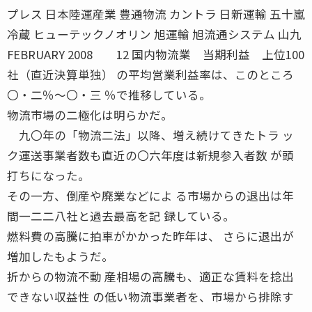
プレス 日本陸運産業 豊通物流 カントラ 日新運輸 五十嵐
冷蔵 ヒューテックノオリン 旭運輸 旭流通システム 山九
FEBRUARY 2008 12 国内物流業 当期利益 上位100
社（直近決算単独） の平均営業利益率は、このところ
〇・二％〜〇・三 ％で推移している。
物流市場の二極化は明らかだ。
九〇年の「物流二法」以降、増え続けてきたトラ ッ
ク運送事業者数も直近の〇六年度は新規参入者数 が頭
打ちになった。
その一方、倒産や廃業などによ る市場からの退出は年
間一二二八社と過去最高を記 録している。
燃料費の高騰に拍車がかかった昨年は、 さらに退出が
増加したもようだ。
折からの物流不動 産相場の高騰も、適正な賃料を捻出
できない収益性 の低い物流事業者を、市場から排除す