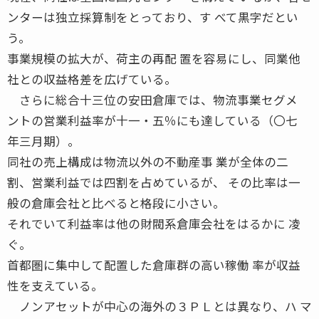
ンターは独立採算制をとっており、す べて黒字だとい
う。
事業規模の拡大が、荷主の再配 置を容易にし、同業他
社との収益格差を広げている。
さらに総合十三位の安田倉庫では、物流事業セグメ
ントの営業利益率が十一・五％にも達している（〇七
年三月期）。
同社の売上構成は物流以外の不動産事 業が全体の二
割、営業利益では四割を占めているが、 その比率は一
般の倉庫会社と比べると格段に小さい。
それでいて利益率は他の財閥系倉庫会社をはるかに 凌
ぐ。
首都圏に集中して配置した倉庫群の高い稼働 率が収益
性を支えている。
ノンアセットが中心の海外の３ＰＬとは異なり、ハ マ