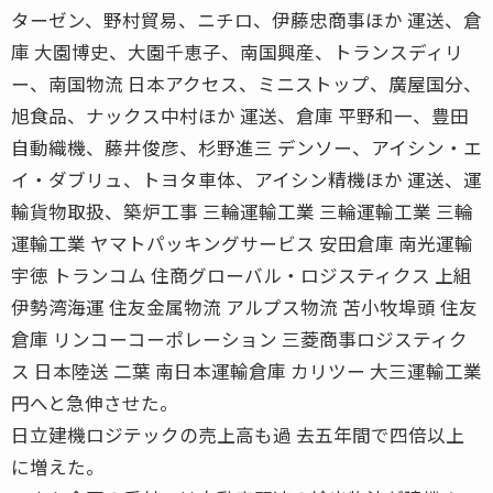
ターゼン、野村貿易、ニチロ、伊藤忠商事ほか 運送、倉
庫 大園博史、大園千恵子、南国興産、トランスディリ
ー、南国物流 日本アクセス、ミニストップ、廣屋国分、
旭食品、ナックス中村ほか 運送、倉庫 平野和一、豊田
自動織機、藤井俊彦、杉野進三 デンソー、アイシン・エ
イ・ダブリュ、トヨタ車体、アイシン精機ほか 運送、運
輸貨物取扱、築炉工事 三輪運輸工業 三輪運輸工業 三輪
運輸工業 ヤマトパッキングサービス 安田倉庫 南光運輸
宇徳 トランコム 住商グローバル・ロジスティクス 上組
伊勢湾海運 住友金属物流 アルプス物流 苫小牧埠頭 住友
倉庫 リンコーコーポレーション 三菱商事ロジスティク
ス 日本陸送 二葉 南日本運輸倉庫 カリツー 大三運輸工業
円へと急伸させた。
日立建機ロジテックの売上高も過 去五年間で四倍以上
に増えた。