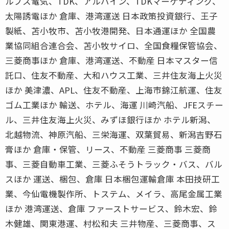
ルプス電気、TDK、アルパイン、TDKマーケティング、
太陽誘電ほか 倉庫、港湾運送 日本政策投資銀行、王子
製紙、苫小牧市、苫小牧港開発、日本通運ほか 全国農
業協同組合連合会、苫小牧サイロ、全国食糧保管協会、
三菱商事ほか 倉庫、港湾運送、不動産 日本マスター信
託口、住友不動産、大和ハウス工業、三井住友海上火災
ほか 美津濃、APL、住友不動産、上海市錦江航運、住友
ゴム工業ほか 輸送、ホテル、海運 川崎汽船、JFEスチー
ル、三井住友海上火災、みずほ銀行ほか ホテル新潟、
北越物流、神原汽船、三栄海運、双葉貿易、新潟吉野石
膏ほか 倉庫・保管、リース、不動産 三菱商事 三菱商
事、三菱自動車工業、三菱ふそうトラック・バス、バル
スほか 運送、梱包、倉庫 日本梱包運輸倉庫 本田技研工
業、今仙電機製作所、トステム、メイラ、高尾金属工業
ほか 港湾運送、倉庫 ファーストサービス、鈴木宏、鈴
木健雄、関東港運、村松和夫 三井物産、三菱商事、ス