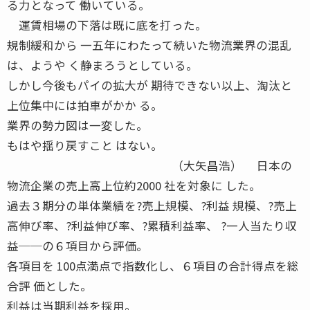
る力となって 働いている。
運賃相場の下落は既に底を打った。
規制緩和から 一五年にわたって続いた物流業界の混乱
は、ようや く静まろうとしている。
しかし今後もパイの拡大が 期待できない以上、淘汰と
上位集中には拍車がかか る。
業界の勢力図は一変した。
もはや揺り戻すこと はない。
（大矢昌浩） 日本の
物流企業の売上高上位約2000 社を対象に した。
過去３期分の単体業績を?売上規模、?利益 規模、?売上
高伸び率、?利益伸び率、?累積利益率、 ?一人当たり収
益──の６項目から評価。
各項目を 100点満点で指数化し、６項目の合計得点を総
合評 価とした。
利益は当期利益を採用。