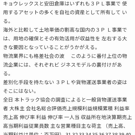
キョウレックスと安田倉庫はいずれも３ＰＬ事業で 使
用するアセットの多くを自社の資産として所有して い
る。
海外と比較して土地単価の割高な国内の３Ｐ Ｌ事業で
は、用地の確保とその有効活用が収益性を 左右する大
きな要因となっていることがうかがえる。
物流業界にも格差社会の波 このように番付上位の物
流企業には、それぞれビ ジネスモデルの裏付けがあ
る。
差別化手段を持たない ３ＰＬや貨物運送事業者の姿は
そこにはない。
全日 本トラック協会の調査によると一般貨物運送事業
者 大株主 会社名総合評価売上規模利益規模累積 利益率
売上高 伸び率 利益 伸び率 一人当 収益所在地決算期売上
高当期利益従業員数 主な営業種目主な荷主 （売上高、
当期利益は単位：百万円） 31 32 33 34 35 36 37 38 39 40