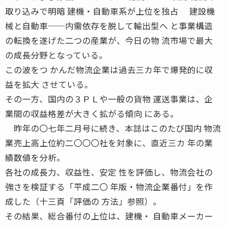
取り込みで明暗 建機・自動車系が上位を独占 建設機
械と自動車──内需依存を脱して輸出型へ と事業構造
の転換を遂げた二つの産業が、今日の物 流市場で最大
の成長分野となっている。
この波をつ かんだ物流企業は過去三カ年で爆発的に収
益を拡大 させている。
その一方、国内の３ＰＬや一般の貨物 運送事業は、企
業間の収益格差が大きく拡がる傾向 にある。
昨年の〇七年二月号に続き、本誌はこのたび国内 物流
業売上高上位約二〇〇〇社を対象に、直近三カ 年の業
績数値を分析。
各社の成長力、収益性、安定 性を評価し、物流会社の
強さを検証する「平成二〇 年版・物流企業番付」を作
成した（十三頁「評価の 方法」参照）。
その結果、総合番付の上位は、建機・ 自動車メーカー