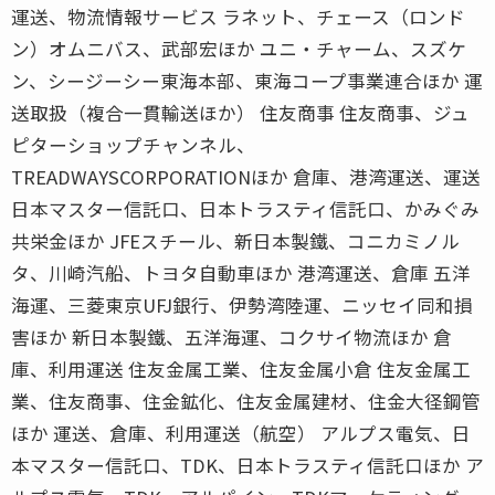
運送、物流情報サービス ラネット、チェース（ロンド
ン）オムニバス、武部宏ほか ユニ・チャーム、スズケ
ン、シージーシー東海本部、東海コープ事業連合ほか 運
送取扱（複合一貫輸送ほか） 住友商事 住友商事、ジュ
ピターショップチャンネル、
TREADWAYSCORPORATIONほか 倉庫、港湾運送、運送
日本マスター信託口、日本トラスティ信託口、かみぐみ
共栄金ほか JFEスチール、新日本製鐵、コニカミノル
タ、川崎汽船、トヨタ自動車ほか 港湾運送、倉庫 五洋
海運、三菱東京UFJ銀行、伊勢湾陸運、ニッセイ同和損
害ほか 新日本製鐵、五洋海運、コクサイ物流ほか 倉
庫、利用運送 住友金属工業、住友金属小倉 住友金属工
業、住友商事、住金鉱化、住友金属建材、住金大径鋼管
ほか 運送、倉庫、利用運送（航空） アルプス電気、日
本マスター信託口、TDK、日本トラスティ信託口ほか ア