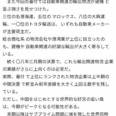
また今回の番付では自動車関連の輸出物流が建機 と
並ぶ強さを見せつけた。
三位の名港海運、五位の マロックス、八位の大興運
輸、一〇位のトヨタ輸送は、 いずれも自動車メーカー
が主要荷主だ。
総合商社系 の物流会社や港湾業が上位に目立ったの
も、建機や 自動車関連の好調な輸出が大きく寄与して
いる。
続く〇八年三月期の決算で、これら輸出関連物流 企業
の業績がさらに上向くのは必至だ。
実際、番付 で上位にランクされた物流企業は上半期の
中間決算 で軒並み前年実績を大きく上回る数字を残し
ている。
ただし、中国をはじめとする世界的な好況の追い風
は、今期がピークとなる可能性がある。
来期以降はサブプライム問題に端を発した世界同時