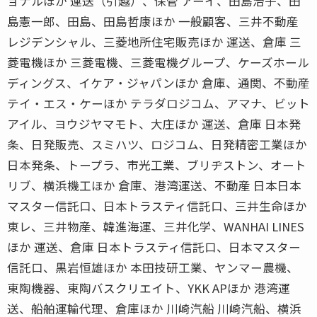
ョナルほか 運送（引越）、保管 アーイ、田島治子、田
島憲一郎、田島、田島哲康ほか 一般顧客、三井不動産
レジデンシャル、三菱地所住宅販売ほか 運送、倉庫 三
菱電機ほか 三菱電機、三菱電機グループ、ケーズホール
ディングス、イケア・ジャパンほか 倉庫、通関、不動産
テイ・エス・ケーほか テラダロジコム、アマナ、ビット
アイル、ヨウジヤマモト、大庄ほか 運送、倉庫 日本発
条、日発販売、スミハツ、ロジコム、日発精密工業ほか
日本発条、トープラ、市光工業、ブリヂストン、オート
リブ、横浜機工ほか 倉庫、港湾運送、不動産 日本日本
マスター信託口、日本トラスティ信託口、三井生命ほか
東レ、三井物産、韓進海運、三井化学、WANHAI LINES
ほか 運送、倉庫 日本トラスティ信託口、日本マスター
信託口、黒岩恒雄ほか 本田技研工業、ヤンマー農機、
東陶機器、東陶バスクリエイト、YKK APほか 港湾運
送、船舶運輸代理、倉庫ほか 川崎汽船 川崎汽船、横浜