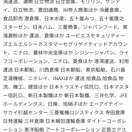
湾運送、通関 日立物流 日立金属、モリリン、サンテ
イ、日立物流、豊田通商、NI帝人商事ほか 冷蔵倉庫、
食品卸売 港倉庫、日本水産、五十嵐みつ、五十嵐康之
スターゼン、日本ハム、三菱商事、ジャパンフード、東
海澱粉ほか 運送、倉庫ほか ユービエスセキュリティー
ズエルエルシーカスタマーセグリゲイティッドアカウン
ト、ニチロ、農林中央金庫ほか シジシージャパン、ライ
フコーポレーション、ニチロ、菱食ほか 港湾運送、利用
運送 日本郵船、川西倉庫 日本郵船、東京船舶、石川島
芝浦機械、ニチレイ、INAXほか 運送 旭食品 旭食品 物
流、機工、建設ほか 日本トラスティ信託口、日本マスタ
ー信託口、新日本製鐵ほか 新日本製鐵、三井化学、JFE
ホールディングス、日揮、旭硝子ほか エーアイテイー
サカイ引越センター 三菱電機ロジスティクス 寺田倉庫
日発運輸 三井倉庫 日本梱包運輸倉庫 ダイトーコーポレ
ーション 東洋船舶 アートコーポレーション 近鉄エクス