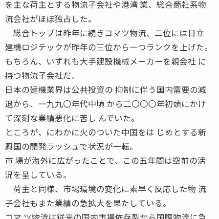
を主な荷主とする物流子会社や港湾 業、総合商社系物
流会社がほぼ独占した。
総合トップは昨年に続きコマツ物流、二位には日立
建機ロジテックが昨年の三位から一つランクを上げた。
もちろん、いずれも大手建設機械メーカーを親会社 に
持つ物流子会社だ。
日本の建機業界は公共投資の 抑制に伴う国内需要の減
退から、一九九〇年代中頃 から二〇〇〇年初頭にかけ
て深刻な業績悪化に苦し んでいた。
ところが、にわかに火のついた中国をは じめとする新
興国の開発ラッシュで状況が一転。
市 場が海外に広がったことで、この五年間は空前の活
況を呈している。
荷主と同様、市場環境の変化に素早く反応した物 流
子会社もまた業績の急拡大を果たしている。
コマ ツ物流は従来の国内市場依存型から国際物流に急