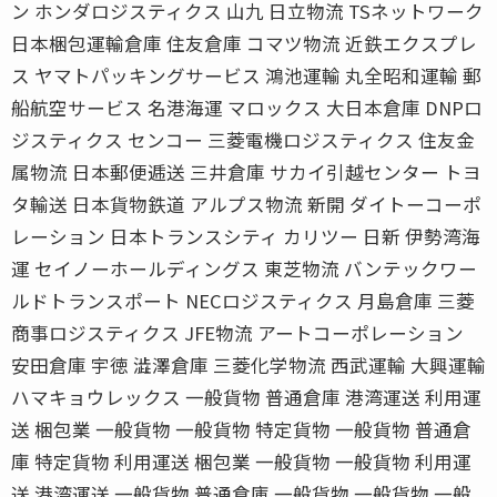
ン ホンダロジスティクス 山九 日立物流 TSネットワーク
日本梱包運輸倉庫 住友倉庫 コマツ物流 近鉄エクスプレ
ス ヤマトパッキングサービス 鴻池運輸 丸全昭和運輸 郵
船航空サービス 名港海運 マロックス 大日本倉庫 DNPロ
ジスティクス センコー 三菱電機ロジスティクス 住友金
属物流 日本郵便逓送 三井倉庫 サカイ引越センター トヨ
タ輸送 日本貨物鉄道 アルプス物流 新開 ダイトーコーポ
レーション 日本トランスシティ カリツー 日新 伊勢湾海
運 セイノーホールディングス 東芝物流 バンテックワー
ルドトランスポート NECロジスティクス 月島倉庫 三菱
商事ロジスティクス JFE物流 アートコーポレーション
安田倉庫 宇徳 澁澤倉庫 三菱化学物流 西武運輸 大興運輸
ハマキョウレックス 一般貨物 普通倉庫 港湾運送 利用運
送 梱包業 一般貨物 一般貨物 特定貨物 一般貨物 普通倉
庫 特定貨物 利用運送 梱包業 一般貨物 一般貨物 利用運
送 港湾運送 一般貨物 普通倉庫 一般貨物 一般貨物 一般