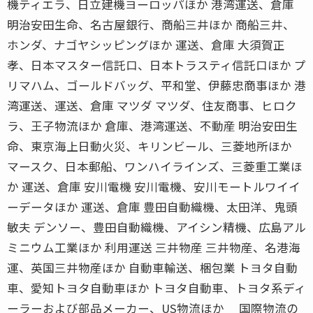
機ティエラ、日立建機ヨーロッパほか 港湾運送、倉庫
明治安田生命、名古屋銀行、商船三井ほか 商船三井、
ホンダ、ナゴヤシッピングほか 運送、倉庫 大須賀正
孝、日本マスター信託口、日本トラスティ信託口ほか プ
リマハム、ゴールドバッグ、平和堂、伊藤忠商事ほか 港
湾運送、運送、倉庫 マツダ マツダ、住友商事、ヒロク
ラ、王子物流ほか 倉庫、港湾運送、不動産 明治安田生
命、東京海上日動火災、キリンビール、三菱地所ほか
マースク、日本郵船、ワンハイラインズ、三菱重工業ほ
か 運送、倉庫 安川電機 安川電機、安川モートルワイイ
ーデータほか 運送、倉庫 豊田自動織機、太田洋、鬼頭
敏夫 デンソー、豊田自動織機、アイシン精機、広島アル
ミニウム工業ほか 利用運送 三井物産 三井物産、名港海
運、英国三井物産ほか 自動車輸送、梱包業 トヨタ自動
車、愛知トヨタ自動車ほか トヨタ自動車、トヨタ系ディ
ーラーおよび部品メーカー、US物流ほか 国際物流の