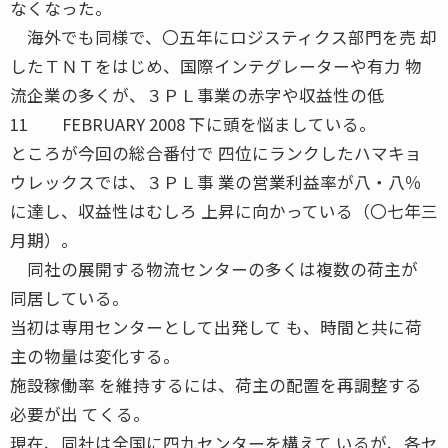
なくなった。
海外でも同様で、〇五年にロジスティクス部門を売 却
したＴＮＴをはじめ、国際インテグレーターや有力 物
流企業の多くが、３ＰＬ事業の赤字や収益性の低
11 FEBRUARY 2008 下に頭を悩ましている。
ところが今回の総合番付で 四位にランクしたハマキョ
ウレックスでは、３ＰＬ事 業の営業利益率が八・八％
に達し、収益性はむしろ 上昇に向かっている（〇七年三
月期）。
同社の展開する物流センターの多くは複数の荷主が
同居している。
当初は専用センターとして出発して も、時間と共に荷
主の物量は変化する。
施設稼働率 を維持するには、荷主の配置を再調整する
必要が出 てくる。
現在、同社は全国に四九センターを構えて いるが、各セ