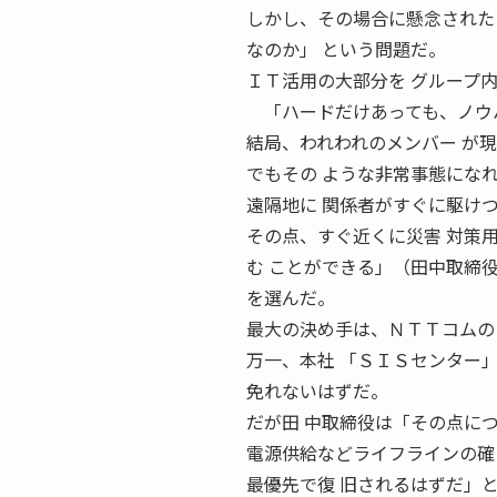
しかし、その場合に懸念された
なのか」 という問題だ。
ＩＴ活用の大部分を グループ
「ハードだけあっても、ノウハ
結局、われわれのメンバー が
でもその ような非常事態にな
遠隔地に 関係者がすぐに駆け
その点、すぐ近くに災害 対策
む ことができる」（田中取締
を選んだ。
最大の決め手は、ＮＴＴコムの
万一、本社 「ＳＩＳセンター
免れないはずだ。
だが田 中取締役は「その点に
電源供給などライフラインの確
最優先で復 旧されるはずだ」