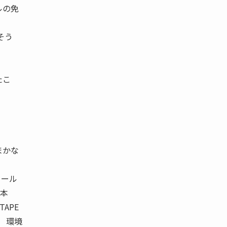
ルの免
そう
たこ
まかな
ュール
ム本
APE
） 環境