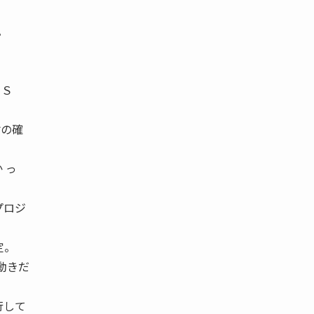
。
ＡＳ
材の確
 っ
プロジ
定。
動きだ
行して