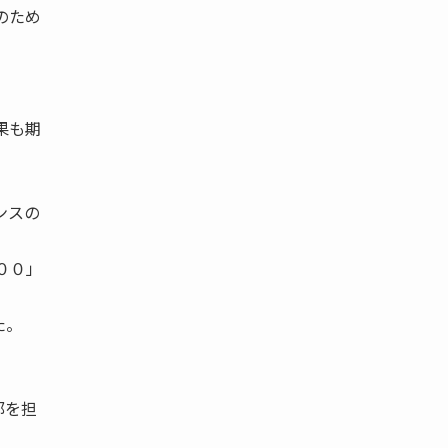
のため
果も期
ンスの
００」
た。
部を担