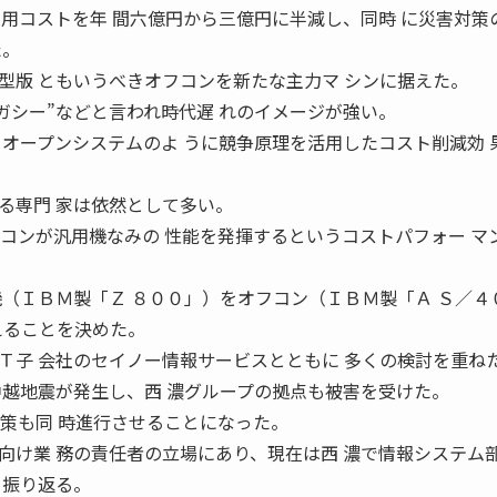
運用コストを年 間六億円から三億円に半減し、同時 に災害対策
た。
版 ともいうべきオフコンを新たな主力マ シンに据えた。
ガシー”などと言われ時代遅 れのイメージが強い。
、オープンシステムのよ うに競争原理を活用したコスト削減効 
る専門 家は依然として多い。
フコンが汎用機なみの 性能を発揮するというコストパフォー マ
機（ＩＢＭ製「Ｚ ８００」）をオフコン（ＩＢＭ製「Ａ Ｓ／４
換えることを決めた。
子 会社のセイノー情報サービスとともに 多くの検討を重ね
中越地震が発生し、西 濃グループの拠点も被害を受けた。
対策も同 時進行させることになった。
け業 務の責任者の立場にあり、現在は西 濃で情報システム
う振り返る。