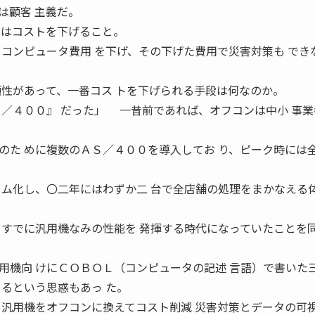
顧客 主義だ。
のはコストを下げること。
てコンピュータ費用 を下げ、その下げた費用で災害対策も でき
頼性があって、一番コス トを下げられる手段は何なのか。
Ｓ／４００』 だった」 一昔前であれば、オフコンは中小 事
のた めに複数のＡＳ／４００を導入してお り、ピーク時には
リム化し、〇二年にはわずか二 台で全店舗の処理をまかなえる体
、すでに汎用機なみの性能を 発揮する時代になっていたことを同
機向 けにＣＯＢＯＬ（コンピュータの記述 言語）で書いた
きるという思惑もあっ た。
 汎用機をオフコンに換えてコスト削減 災害対策とデータの可