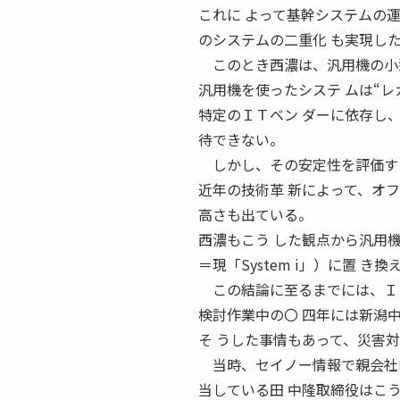
これに よって基幹システムの
のシステムの二重化 も実現し
このとき西濃は、汎用機の小型
汎用機を使ったシステ ムは“レ
特定のＩＴベン ダーに依存し
待できない。
しかし、その安定性を評価す
近年の技術革 新によって、オ
高さも出ている。
西濃もこう した観点から汎用
＝現「System i」）に置 き
この結論に至るまでには、ＩＴ
検討作業中の〇 四年には新潟
そ うした事情もあって、災害
当時、セイノー情報で親会社向
当している田 中隆取締役はこ