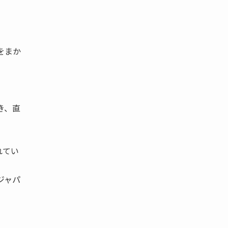
をまか
。
き、直
れてい
ジャパ