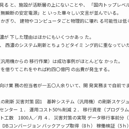
る と、施設が活断層の上にないことや、 「国内トップレベ
「無瞬断の安定電源」と いった華々しい文言が並んでいる。
いかぎり、 建物やコンピュータごと物理的に壊れ る可能性は低
が 下した理由はほかにもいくつかあっ た。
、 西濃のシステム刷新とちょうどタイミ ング的に重なってい
（汎用機からの 移行作業）は成功事例がほとんどな かった。
けを借りてこれをやれば約四〇億円 の出費が発生する。
け業 務の担当者が一五〇人余りいて、開 発実務まで自前で
の刷新 災害対策 図1 基幹システム（汎用機）の刷新スケジ
ンター １． 運用コスト50％削減 ２． 移行資産（プログラ
ト工数 1800人／月 ４． 災害対策の実現 データ移行事前分（T
 DBコンバージョン バックアップ取得（8ｈ） 稼働検証（5ｈ