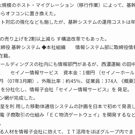
大規模のホスト・マイグレーション（移行作業）によって、基
からオフコンに置き換えた。
ット対応の強化なども施したが、基幹システムの運用コストは年
の売り上げを2割以上減ら す構造改革でもあった。
取締役 基幹システム ◆本社組織 情報システム部に取締役情
在籍。
ホールディングスの社内にも情報部門があるが、西濃運輸 の田
社 セイノー情報サービス 資本金：1億円 （セイノーホール
円 （07年3月期）、外販比率：約45％、従業員：374人 《概要
室」を分社化し、情報子会社「セイノー情報サービス」を 発足。
ン網が完成した。
衛星を利 用した移動体通信システムの計画を日本で初めて発表
で電 子商取引の仕組み「ＥＣ物流ゲートウェイ」を開発するな
。
人材を情報子会社に抱えて、ＩＴ活用をほぼグループ内でま 