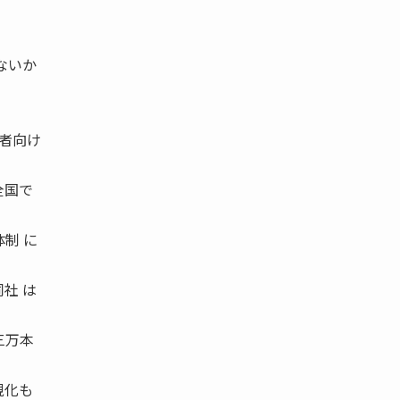
ないか
業者向け
全国で
制 に
社 は
三万本
視化も