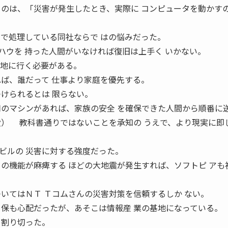
 のは、「災害が発生したとき、実際に コンピュータを動かす
内で処理している同社ならで はの悩みだった。
ウを 持った人間がいなければ復旧は上手く いかない。
現地に行く必要がある。
れば、誰だって 仕事より家庭を優先する。
つけられるとは 限らない。
用のマシンがあれば、家族の安全 を確保できた人間から順番に
役） 教科書通りではないことを承知の うえで、より現実に即
ビルの 災害に対する強度だった。
」の機能が麻痺する ほどの大地震が発生すれば、ソフトピ アも
ついてはＮＴ Ｔコムさんの災害対策を信頼するしか ない。
 保も心配だったが、あそこは情報産 業の基地になっている。
と割り切った。