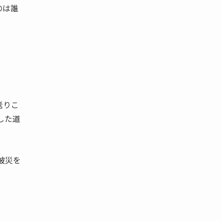
のは誰
送りこ
した道
被災を