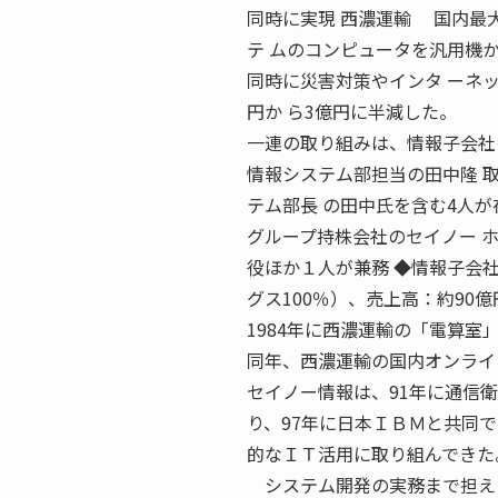
同時に実現 西濃運輸 国内最
テ ムのコンピュータを汎用機
同時に災害対策やインタ ーネ
円か ら3億円に半減した。
一連の取り組みは、情報子会社
情報システム部担当の田中隆 
テム部長 の田中氏を含む4人が
グループ持株会社のセイノー 
役ほか１人が兼務 ◆情報子会
グス100％）、売上高：約90億
1984年に西濃運輸の「電算
同年、西濃運輸の国内オンライ
セイノー情報は、91年に通信
り、97年に日本ＩＢＭと共同
的なＩＴ活用に取り組んできた
システム開発の実務まで担える