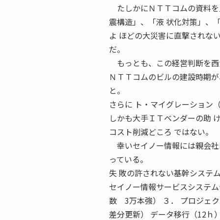
たしかにＮＴＴコムの資料を見
震構造」、「液 状化対策」、
よ ほどの大災害に直撃されな
だ。
もっとも、この経営判断を西濃
ＮＴＴコムのビルの建設時期が
と。
さらに ト・マイグレーション
しかも大手ＩＴベンダーの助 
コスト削減どころ ではない。
幸いセイノー情報には親会社向
っている。
失 敗の許されない基幹システム
セイノー情報サービスシステムセ
数 3万本強） ３． プロジェク
差分更新） データ移行（12ｈ）