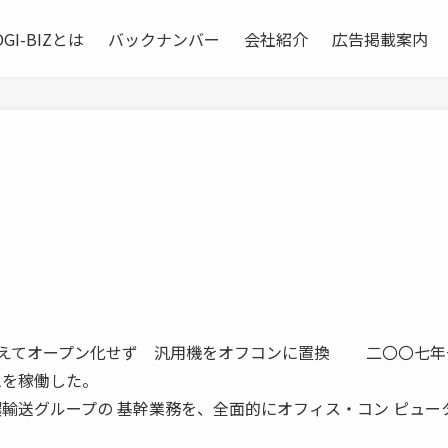
OGI-BIZとは
バックナンバー
会社紹介
広告掲載案内
2 回 あえてオープン化せず 汎用機をオフコンに置換 二〇〇七
ムを稼働した。
濃輸送グループの 基幹業務を、全面的にオフィス・コン ピュー