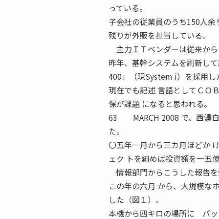
っている。
子会社の従業員のうち150人
残りが外販を担当している。
主力ＩＴベンダーは従来から
昨年、基幹システムを刷新して
400」（現System i）を採用
現在でも記述 言語としてＣＯ
保が課題 になると思われる。
63 MARCH 2008 で、
た。
〇五年一月から三カ月ほどか 
ェク トを組めば投資額を一五
情報部門からこうした報告を受
この年の六月 から、大規模な
した（図１）。
本機から四キロの場所に バ