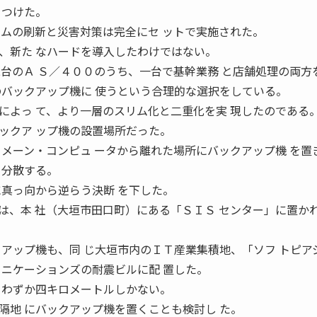
をつけた。
テムの刷新と災害対策は完全にセ ットで実施された。
新た なハードを導入したわけではない。
二台のＡ Ｓ／４００のうち、一台で基幹業務 と店舗処理の両方
のバックアップ機に 使うという合理的な選択をしている。
によっ て、より一層のスリム化と二重化を実 現したのである
クア ップ機の設置場所だった。
うメーン・コンピュ ータから離れた場所にバックアップ機 を置
を分散する。
に真っ向から逆らう決断 を下した。
、本 社（大垣市田口町）にある「ＳＩＳ センター」に置か
クアップ機も、同 じ大垣市内のＩＴ産業集積地、「ソフ トピア
ュニケーションズの耐震ビルに配 置した。
 わずか四キロメートルしかない。
地 にバックアップ機を置くことも検討し た。