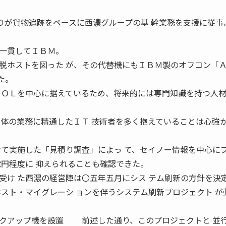
余りが貨物追跡をベースに西濃グループの基 幹業務を支援に従事
一貫してＩＢＭ。
脱ホストを図った が、その代替機にもＩＢＭ製のオフコン「
した。
ＢＯＬを中心に据えているため、将来的には専門知識を持つ人
西濃自体の業務に精通したＩＴ 技術者を多く抱えていることは心強か
けて実施した「見積り調査」によっ て、セイノー情報を中心に
億円程度に 抑えられることも確認できた。
け た西濃の経営陣は〇五年五月にシス テム刷新の方針を決
ホスト・マイグレーシ ョンを伴うシステム刷新プロジェクト が
ックアップ機を設置 前述した通り、このプロジェクトと 並