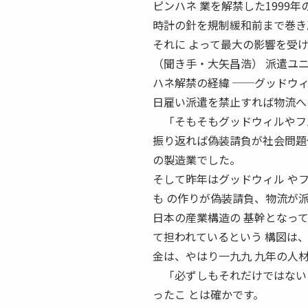
ピンハネ 業を解禁した1999
時計の針を規制緩和前まで巻き
それに よって最大の影響を受
（聞き手・大矢昌浩） 派遣ユ
ハネ解禁の経緯 ──グッドウ
日雇い派遣を禁止すれば物流へ
「そもそもグッドウィルやフル
振り返れば偽装請負が社会問題
の製造業でした。
そして昨年はグッドウィル や
も の作りが偽装請負、物流が
日本の産業構造の 基幹となっ
て担われているという 構図は
金は、やはり一九九 九年の人
「必ずしもそれだけではないと
ったこ とは確かです。