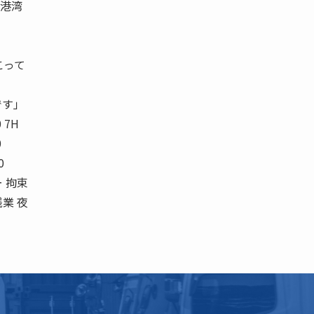
、港湾
こって
です」
0 7H
0
0
ター 拘束
残業 夜