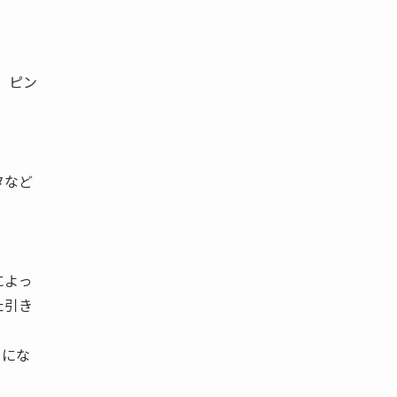
 ピン
タなど
によっ
た引き
トにな