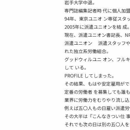
岩手大学中退。
専門誌編集記者時 代に個人加
94年、東京ユニオ ン専従スタ
2005年に派遣ユニオンを結 成
現在、派遣ユニオン書記長、N
派遣ユニオン 派遣スタッフやパ
れた独立系労働組合。
グッドウィルユニ オン、フルキ
して いる。
PROFILE してしまった。
その結果、もはや安定雇用がで
定番の労働者 を募集しても誰
業界に労働力をむりやり流し込
例えば五〇人もの日雇い派遣労
その大半は『こんなきつい仕 
それでも次の日は別の五〇人を