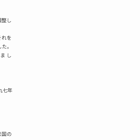
調整し
それを
した。
ま し
九七年
米国の