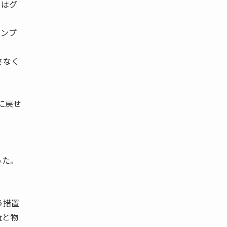
てはグ
コンプ
さなく
に戻せ
った。
う措置
造と物