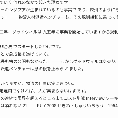
ていく 流れのなかで起きた現象です。
ワーキングプアが生まれているのも事実で あり、欧州のように
ます」 ──物流人材派遣ベンチャーも、その規制緩和に乗 って
年、グッドウィルは 九五年に事業を開始していますから規
非合法 でスタートしたわけです。
ことで急成長を遂げていく。
成長も株の公開もなかった」 ──しかしグッドウィルは身売り
、派遣ベンチャーは息の根を止めら れました。
分かりますが、物流の仕事は実にきつい。
定雇用でなければ、 人が集まらないはずです。
連続で限界を超えるところまでコスト削減 Interview ワー
頼れない 21 JULY 2008 せきね・しゅういちろう 196