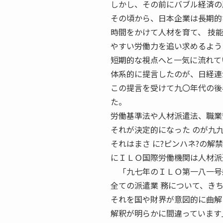
しかし、その前にバブル経済の
その頃から、日本企業は長期的
時間をかけて人材を育て、 技
やすい労働力を追い求めるよう
短期的な視点へと一気に流れて
体系的に提言したのが、日経連
この提言を受けて九〇年代の後
た。
労働基準法や人材派遣法、職業
それが決定的になった のが九
それはまさ に?ピンハネ?の解
にＩＬＯ国際労働機関は人材派
「九七年のＩＬＯ第一八一号条
全ての派遣業 務について、き
それを国や財界が意図的に曲解
解釈が明らかに間違っています