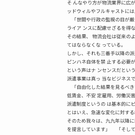
そ んなやり方が物流業界に広
ッドウィルやフルキャストには
「世間や行政の監視の目が厳し
ライア ンスに配慮せざるを得
その結果、 物流会社は従来の
てはならなくな っている。
しかし、それも三番手以降の派
ピンハネ自体を禁 止する必要
という声はナ ンセンスだとい
派遣事業は真っ 当なビジネス
「自由化した結果を見るべき
低賃金、不安 定雇用、労働災
派遣制度というの は基本的に
とはいえ、急速な変化に対する
そのため我々は、九九年以降に
を提言しています」 「そして