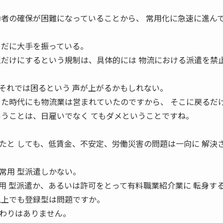
働者の確保が困難になっていることから、 常用化に急速に進ん
まだに大手を振っている。
型だけにするという規制は、具体的には 物流における派遣を禁
それでは困るという 声が上がるかもしれない。
った時代にも物流業は営まれていたのですから、 そこに戻るだ
いうことは、日雇いでなく てもダメということですね。
たと しても、低賃金、不安定、労働災害の問題は一向に 解決
常用 型派遣しかない。
用 型派遣か、あるいは許可をとって有料職業紹介業に 転身す
以上でも登録型は問題ですか。
わりはありません。