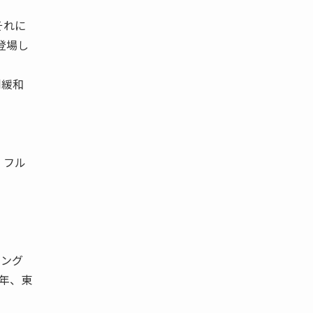
それに
登場し
制緩和
、フル
キング
4年、東