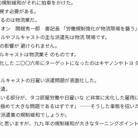
年の規制緩和がそれに拍車をかけた。
戻す必要がある。
けるのは物流業だ。
ニオン 関根秀一郎 書記長 「労働規制強化が物流現場を襲う」
ィルやフルキャストの主な派遣先は物流 現場です。
の影響が 避けられません。
キャストは物流業そ のものです。
化した 二〇〇六年にターゲットになったのはキヤノンやトヨ 
フルキャストの日雇い派遣問題が表面化した。
派遣。
ている部分が、タコ部屋労働や日雇いな ど非常に劣化した雇用
、極めて大きな問題であるはずです」 ──そうした事態を招い
材派遣業の規制緩和でしょうか。
思いますが、九九 年の規制緩和が大きなターニングポイン