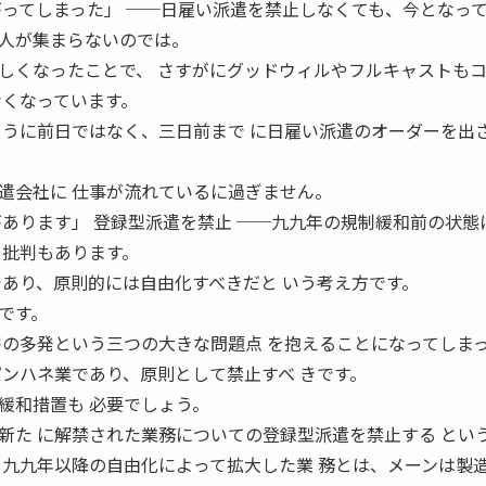
がってしまった」 ──日雇い派遣を禁止しなくても、今となっ
人が集まらないのでは。
くなったことで、 さすがにグッドウィルやフルキャストも
なくなっています。
ように前日ではなく、三日前まで に日雇い派遣のオーダーを出
遣会社に 仕事が流れているに過ぎません。
があります」 登録型派遣を禁止 ──九九年の規制緩和前の状態
う批判もあります。
であり、原則的には自由化すべきだと いう考え方です。
です。
害の多発という三つの大きな問題点 を抱えることになってしま
ピンハネ業であり、原則として禁止すべ きです。
緩和措置も 必要でしょう。
新た に解禁された業務についての登録型派遣を禁止する とい
九九年以降の自由化によって拡大した業 務とは、メーンは製