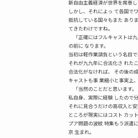
新自由主義経済が世界を席巻し
しかし、それによっ て各国で
抵抗している国々もまた あり
てきたわけですね。
「正確にはフルキャストは九二
の前に なります。
当初は軽作業請負という名目で
それが九九年に合法化さ れた
合法化がなければ、 その後の
キャストも事 業縮小と事実上
「当然のことだと思います。
私自身、実際に経験 したので
それに見合うだけの高収入と安
ところが現実にはコスト カットの
プア問題の波紋 特集もう派遣には
京 生まれ。