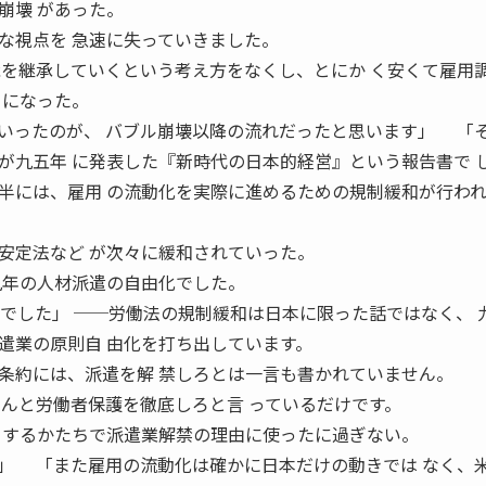
崩壊 があった。
な視点を 急速に失っていきました。
能を継承していくという考え方をなくし、とにか く安くて雇用
 になった。
いったのが、 バブル崩壊以降の流れだったと思います」 「
が九五年 に発表した『新時代の日本的経営』という報告書で 
半には、雇用 の流動化を実際に進めるための規制緩和が行われ
安定法など が次々に緩和されていった。
九年の人材派遣の自由化でした。
禁でした」 ──労働法の規制緩和は日本に限った話ではなく、 
遣業の原則自 由化を打ち出しています。
約には、派遣を解 禁しろとは一言も書かれていません。
ちんと労働者保護を徹底しろと言 っているだけです。
 するかたちで派遣業解禁の理由に使ったに過ぎない。
」 「また雇用の流動化は確かに日本だけの動きでは なく、