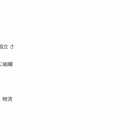
設立 さ
に組織
 物流