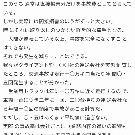
このうち 通常は直接損害分だけを事故費としてとらえて
いる。
しかし実際には間接損害のほうがずっと大きい。
時 にそれは取り返しのつかない経営的な痛手となる。
人間が運転している以上、事故を完全になくすこ と
はできない。
それでも発生を減らすことはできる。
我々がクライアント約一〇〇社の運送会社を実態調 査し
たところ、交通事故は走行一〇万キロ当たり年 間〇・
五回発生することが分かった。
営業用トラックは年に一〇万キロ近く走行するの で、
車両一台につき二年に一回、二〇台持ちの運 送会社な
ら年間一〇回の頻度で事故が起こる計算だ。
ただし、〇・五はあくまで平均値に過ぎない。
実際 の事故率は会社ごとに（業務内容の違いの影響も
あ るが）〇・一〜一・五まで大きな開きがある。