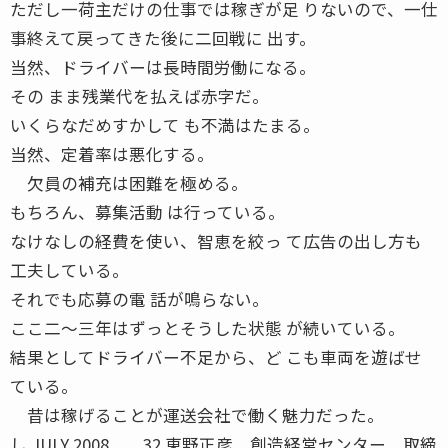
ただし一荷主だけの仕事では稼ぎが足 りないので、一仕
事終えて戻ってきた後に二回戦に 出す。
当然、ドライバーは長時間労働になる。
その まま残業代を払えば赤字だ。
いくらなだめすかして も不満はたまる。
当然、定着率は悪化する。
欠員の補充は困難を極める。
もちろん、募集活動 は行っている。
なけなしの経費を使い、智恵を絞っ て広告の出し方も
工夫している。
それでも応募の電 話が鳴らない。
ここ二〜三年はずっとそうした状態 が続いている。
結果としてドライバー不足から、ど こも車両を遊ばせ
ている。
昔は稼げることが運送会社で働く魅力だった。
し JULY 2008 32 東野正彦 創造経営センター 取締