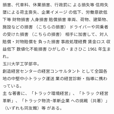
損害、代車料、休業損害、行政罰に よる損失等 信用失
墜による荷主喪失、企業イメージ の低下、労働意欲低
下等 財物損害 人身損害 賠償損害 車両、荷物、建築物、
施設などの損害 （こちらの損害） ドライバーや同乗者
の受けた損害 （こちらの損害） 相手に加害して、対人
賠償・対物賠償を 負った損害 事故処理経費 賃金ロス 収
益低下 数値化不能損害 ひがしの・まさひこ 1961 年生ま
れ。
玉川大学工学部卒。
創造経営センターの経営コンサルタント として全国各
地の中堅中小トラック運送 業の経営診断・指導に携わ
っている。
主 な著書に、「トラック環境経営」、「トラッ ク経営
革新」、「トラック物流−革新企業 への挑戦（共著）」
（いずれも同友館）等 がある。