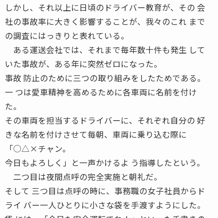
しかし、それ以上に日頃のドライバー教育が、その 会
社の事故率に大きく影響することが、我々のこれ まで
の調査にはっきりと表れている。
ある運送会社では、それまで毎年数十件も発生 して
いた事故が、ある年に突然ゼロになった。
事故 防止のために三つの取り組みをしたためである。
一 つは愛車精神を高めるために各車両に名前を付け
た。
その車両を担当するドライバーに、それぞれ自分の 好
きな名前を付けさせて毎朝、車両に乗り込む際に
「○△×チャン。
今日もよろしく」と一声かけるよ う指導したという。
二つ目は夜間点呼の完全実施と朝礼だ。
そして 三つ目は点呼の時に、事務職の女子社員からド
ライ バー一人ひとりに小さな袋を手渡すようにした。