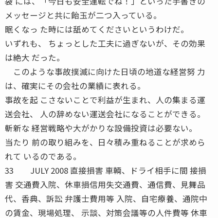
袋 には、「今日も安全運転でね！」といった手書きの
メッセージと共に飴玉が二つ入っている。
眠くなっ た時には舐めてくださいというわけだ。
いずれも、 ちょっとした工夫に過ぎないが、その効果
は絶大 だった。
このような事故撲滅に向けた日頃の地道な経営努 力
は、確実にその会社の業績に表れる。
事故を起 こさないことで利益が生まれ、人の集まる運
送会社、 人の辞めない運送会社になることができる。
斬新な 経営戦略や大がかりな設備投資は必要ない。
当たり 前の取り組みを、日々積み重ねることが求めら
れて いるのである。
33 JULY 2008 直接損害 車輌、ドライ相手に間 接損
害 交通費入院、休車損信用失交通費、通信費、見舞品
代、香典、訴訟 弁護士費用等 入院、自宅療養、通院中
の賃金、現場処理、 示談、対策会議等の人件費等 休車