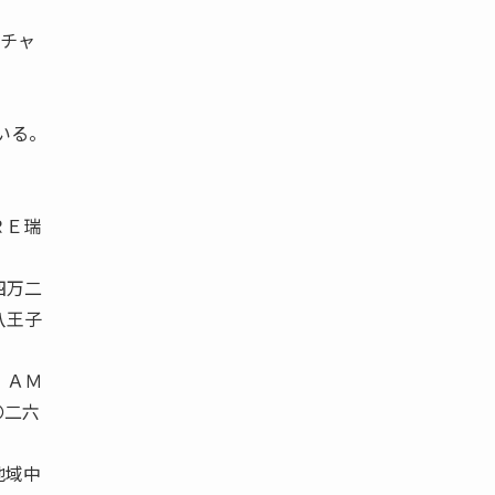
リチャ
公二
いる。
ＲＥ瑞
。
四万二
八王子
 ＡＭ
〇二六
地域中