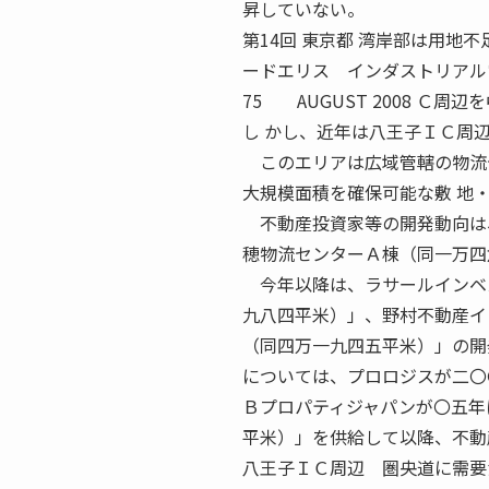
昇していない。
第14回 東京都 湾岸部は用地
ードエリス インダストリア
75 AUGUST 2008 Ｃ
し かし、近年は八王子ＩＣ周
このエリアは広域管轄の物流セ
大規模面積を確保可能な敷 地
不動産投資家等の開発動向は、
穂物流センターＡ棟（同一万四
今年以降は、ラサールインベス
九八四平米）」、野村不動産イ
（同四万一九四五平米）」の開
については、プロロジスが二〇
Ｂプロパティジャパンが〇五年
平米）」を供給して以降、不動
八王子ＩＣ周辺 圏央道に需要