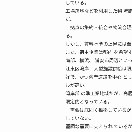
している。
工場跡地などを利用した物 流
だ。
拠点の集約・統合や物流合理化
る。
しかし、賃料水準の上昇には至
また、荷主企業は都内 を希望
南部、横浜、 浦安市周辺とい
江東区湾岸 大型施設供給は限
好で、かつ湾岸道路を中心 と
ルが高い。
湾岸部 の準工業地域だが、高
限定的となっている。
需要は底固く推移しているが、
していない。
堅調な需要に支えられ ている