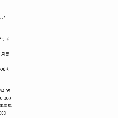
てい
用する
「月島
の見え
4 95
00,000
年年年年年
000