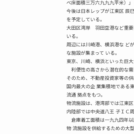
べ床面積三万六九九九平米）」
今後は日本レップが江東区 辰
を予定している。
大田区湾岸 羽田空港など重要
いる。
周辺には川崎港、横浜港な ど
な施設が集まって いる。
東京、川崎、横浜といった巨大
利便性の高さから潜在的な需要
そのため、不動産投資家等の供
国内最大の企 業集積地である
流通 拠点をもつ。
物流施設は、港湾部では江東区
内陸部では中央道八王 子ＩＣ
倉庫着工面積は一九九四年以降
物 流施設を供給するための大