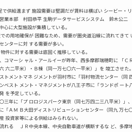
不足で供給進まず 施設需要は堅調だが賃料は横ばい シービー・
ル営業本部 村田恭平 生駒データサービスシステム 鈴木
周辺を中心に大型施設が集積している。
辺での用地確保が 困難なため、需要が圏央道沿線に流れてきて 
ンターに対 する需要が多い。
・物件に対する需要は底固く推移している。
コマーシ ャル・アールイーが昨年、西多摩郡瑞穂町に 「Ｃ
六 六二平米）・Ｂ棟（同一万七〇六一平米）」を 竣工させた
トメントマネ ジメントが羽村市に「羽村物流センター（同 
ンベスト メント・マネジメントが八王子市に「ランドポ ート
発 を予定している。
〇三年に「プ ロロジスパーク東京（同七万四二三八平米）」、
に「ＡＭ Ｂ大田ディストリビューションセンター（同九 万七
産 投資家等による供給はみられない。
流れる ＪＲ中央本線、中央自動車道が横断するな ど、多摩