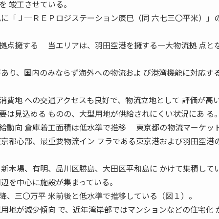
を 竣工させている。
巳に「Ｊ─ＲＥＰロジステーション辰巳（同 六七三〇平米）」
拠点擁する 当エリアは、羽田空港を擁する一大物流拠 点と
があり、国内のみならず海外への物流およ び港湾機能に対応す
消費地 への交通アクセスも良好で、物流立地として 評価が高
は見込める ものの、大型用地が供給されにくい状況にあ る
給動向 倉庫着工面積は低水準で推移 東京都の物流マーケッ
東京都心部、最重要物流イン フラである東京港および羽田空港
 新木場、有明、品川区勝島、大田区平和島に かけて集積して
周辺を中心に施設が集まっている。
、三〇万平 米前後と低水準で推移している（図１）。
型用地が減少傾向 で、近年湾岸部ではマンションなどの住宅化 