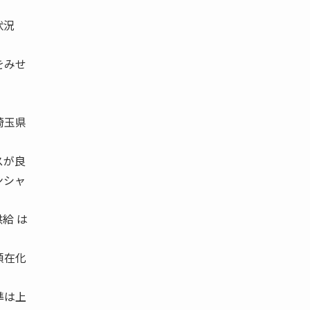
状況
をみせ
埼玉県
スが良
ンシャ
給 は
顕在化
準は上