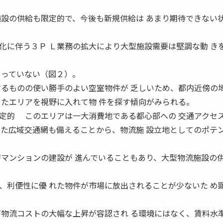
施設の供給も限定的で、今後も新規供給は あまり期待できない
に伴う３Ｐ Ｌ業務の拡大により大型施設需要は堅調な動 き
 っていない（図２）。
するものの使い勝手のよい空室物件が 乏しいため、都内近傍の
ったエリアを視野に入れて物 件を探す傾向がみられる。
定的 このエリアは一大消費地である都心部への 交通アクセ
した広域交通網も備えることから、物流施 設立地としてのポテ
層マンションの建設が 進んでいることもあり、大型物流施設の供
利便性に優 れた物件が市場に放出されることが少ないた め
が物流コストの大幅な上昇が容認され る環境にはなく、賃料水