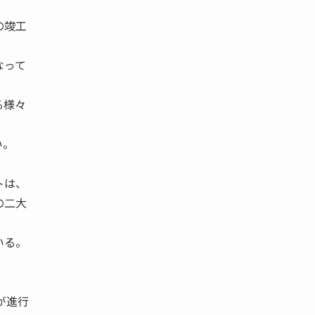
の竣工
なって
る様々
い。
。
トは、
の二大
いる。
が進行