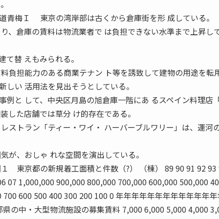
る。
道青梅Ｉ 東京の湾岸部は古くから倉庫街を形 成している。
あり、倉庫の賃料は物流業者で は負担できない水準まで上昇し
建て替 えもみられる。
賃料負担能力のある商業テナン ト等を誘致して建物の用途を転
新しい 活用法を見出そうとしている。
例と して、中央区月島の旭倉庫一階にあ るスペイン料理店
改装した店舗では草分 け的存在である。
るレストラン「ティー・ワイ・ ハーバーブルワリー」は、運河
囲気が、おしゃ れな空間を演出している。
京都の新規着工面積と件数（?） （棟） 89 90 91 92 93 9
 06 07 1,000,000 900,000 800,000 700,000 600,000 500,000 4
 0 800 700 600 500 400 300 200 100 0 年年年年年年年年年年年
・大型物流施設の募集賃料 7,000 6,000 5,000 4,000 3,