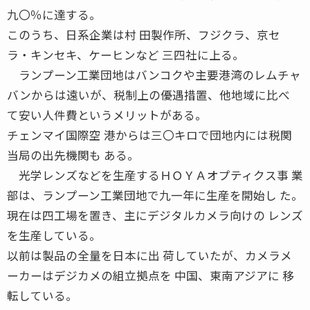
九〇％に達する。
このうち、日系企業は村 田製作所、フジクラ、京セ
ラ・キンセキ、ケーヒンなど 三四社に上る。
ランプーン工業団地はバンコクや主要港湾のレムチャ
バンからは遠いが、税制上の優遇措置、他地域に比べ
て安い人件費というメリットがある。
チェンマイ国際空 港からは三〇キロで団地内には税関
当局の出先機関も ある。
光学レンズなどを生産するＨＯＹＡオプティクス事 業
部は、ランプーン工業団地で九一年に生産を開始し た。
現在は四工場を置き、主にデジタルカメラ向けの レンズ
を生産している。
以前は製品の全量を日本に出 荷していたが、カメラメ
ーカーはデジカメの組立拠点を 中国、東南アジアに 移
転している。