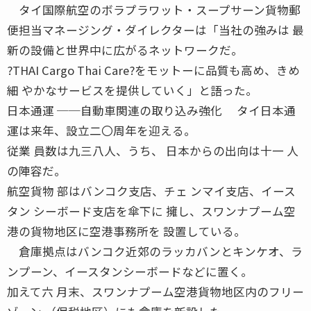
タイ国際航空のボラプラワット・スープサーン貨物郵
便担当マネージング・ダイレクターは「当社の強みは 最
新の設備と世界中に広がるネットワークだ。
?THAI Cargo Thai Care?をモットーに品質も高め、きめ
細 やかなサービスを提供していく」と語った。
日本通運 ──自動車関連の取り込み強化 タイ日本通
運は来年、設立二〇周年を迎える。
従業 員数は九三八人、うち、 日本からの出向は十一 人
の陣容だ。
航空貨物 部はバンコク支店、チェ ンマイ支店、イース
タン シーボード支店を傘下に 擁し、スワンナプーム空
港の貨物地区に空港事務所を 設置している。
倉庫拠点はバンコク近郊のラッカバンとキンケオ、ラ
ンプーン、イースタンシーボードなどに置く。
加えて六 月末、スワンナプーム空港貨物地区内のフリー