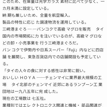
このため、在庫量は光学ガラス 素材に比べて少なく、一
カ月未満に設定している。
納 期も厳しいため、全量を航空輸入。
製品の特性に応じ た調達物流を運用している。
三崎港まぐろ ─ ─バンコクで高級 マグロを販売 タイ
国内の市場開拓に力 を注いでいるのが、高級マ グロな
どの卸・小売事業を 行う三崎港まぐろだ。
バン コクで伊勢丹や日系スーパー「Fuji」内などに四店
舗 を展開し、東急百貨店内での店舗開設も予定してい
る。
「タイの人々の食に対する感性は非常に鋭い。
おいしい ＨＯＹＡ ──チェンマイに業界最大規模の工
場 タイ北部のチェンマイ 近郊にあるランプーン工 業
団地は一九八五年に完 成した。
現在の工場数は 七五社。
業種別ではエレ クトロニクス関連と機械・ 部品関連が