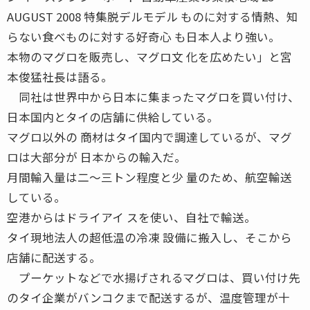
AUGUST 2008 特集脱デルモデル ものに対する情熱、知
らない食べものに対する好奇心 も日本人より強い。
本物のマグロを販売し、マグロ文 化を広めたい」と宮
本俊猛社長は語る。
同社は世界中から日本に集まったマグロを買い付け、
日本国内とタイの店舗に供給している。
マグロ以外の 商材はタイ国内で調達しているが、マグ
ロは大部分が 日本からの輸入だ。
月間輸入量は二〜三トン程度と少 量のため、航空輸送
している。
空港からはドライアイ スを使い、自社で輸送。
タイ現地法人の超低温の冷凍 設備に搬入し、そこから
店舗に配送する。
プーケットなどで水揚げされるマグロは、買い付け先
のタイ企業がバンコクまで配送するが、温度管理が十