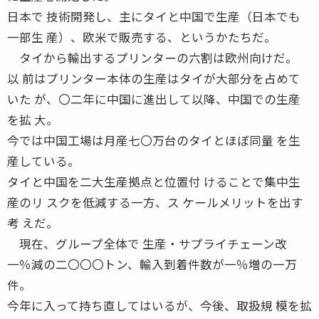
日本で 技術開発し、主にタイと中国で生産（日本でも
一部生 産）、欧米で販売する、というかたちだ。
タイから輸出するプリンターの六割は欧州向けだ。
以 前はプリンター本体の生産はタイが大部分を占めて
いた が、〇二年に中国に進出して以降、中国での生産
を拡 大。
今では中国工場は月産七〇万台のタイとほぼ同量 を生
産している。
タイと中国を二大生産拠点と位置付 けることで集中生
産のリ スクを低減する一方、ス ケールメリットを出す
考 えだ。
現在、グループ全体で 生産・サプライチェーン改
一％減の二〇〇〇トン、輸入到着件数が一％増の一万
件。
今年に入って持ち直してはいるが、今後、取扱規 模を拡