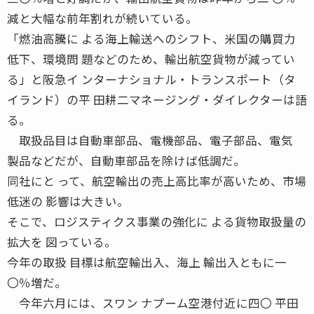
減と大幅な前年割れが続いている。
「燃油高騰に よる海上輸送へのシフト、米国の購買力
低下、環境問 題などのため、輸出航空貨物が減ってい
る」と阪急イ ンターナショナル・トランスポート（タ
イランド）の平 田耕二マネージング・ダイレクターは語
る。
取扱品目は自動車部品、電機部品、電子部品、電気
製品などだが、自動車部品を除けば低調だ。
同社にと って、航空輸出の売上高比率が高いため、市場
低迷の 影響は大きい。
そこで、ロジスティクス事業の強化に よる貨物取扱量の
拡大を 図っている。
今年の取扱 目標は航空輸出入、海上 輸出入ともに一
〇％増だ。
今年六月には、スワン ナプーム空港付近に四〇 平田