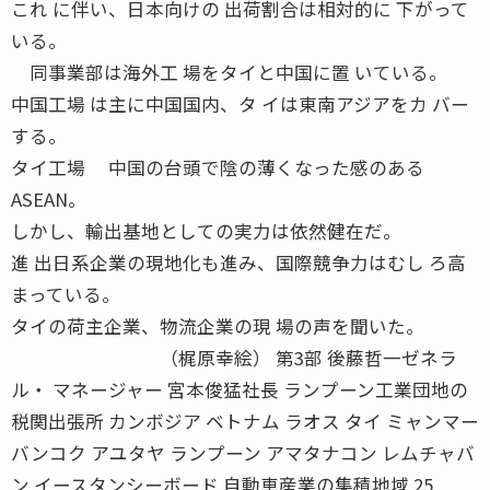
これ に伴い、日本向けの 出荷割合は相対的に 下がって
いる。
同事業部は海外工 場をタイと中国に置 いている。
中国工場 は主に中国国内、タ イは東南アジアをカ バー
する。
タイ工場 中国の台頭で陰の薄くなった感のある
ASEAN。
しかし、輸出基地としての実力は依然健在だ。
進 出日系企業の現地化も進み、国際競争力はむし ろ高
まっている。
タイの荷主企業、物流企業の現 場の声を聞いた。
（梶原幸絵） 第3部 後藤哲一ゼネラ
ル・ マネージャー 宮本俊猛社長 ランプーン工業団地の
税関出張所 カンボジア ベトナム ラオス タイ ミャンマー
バンコク アユタヤ ランプーン アマタナコン レムチャバ
ン イースタンシーボード 自動車産業の集積地域 25