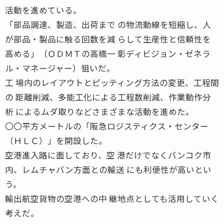
活動を進めている。
「部品調達、製造、出荷まで の物流動線を短縮し、人
が部品・製品に触る回数を減 らして生産性と信頼性を
高める」（ＯＤＭＴの高橋一 彰ディビジョン・ゼネラ
ル・マネージャー）狙いだ。
工 場内のレイアウトとピッティング方法の変更、工程間
の 距離削減、多能工化による工程数削減、作業動作分
析 によるムダ取りなどさまざまな活動を進めた。
〇〇平方メートルの「阪急ロジスティクス・センター
（ＨＬＣ）」を開設した。
空港進入路に面しており、空 港だけでなくバンコク市
内、レムチャバン方面との輸送 にも利便性が高いとい
う。
輸出航空貨物の空港への中 継地点としても活用していく
考えだ。