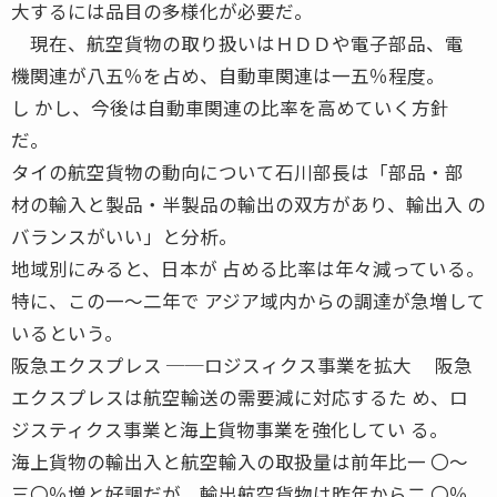
大するには品目の多様化が必要だ。
現在、航空貨物の取り扱いはＨＤＤや電子部品、電
機関連が八五％を占め、自動車関連は一五％程度。
し かし、今後は自動車関連の比率を高めていく方針
だ。
タイの航空貨物の動向について石川部長は「部品・部
材の輸入と製品・半製品の輸出の双方があり、輸出入 の
バランスがいい」と分析。
地域別にみると、日本が 占める比率は年々減っている。
特に、この一〜二年で アジア域内からの調達が急増して
いるという。
阪急エクスプレス ──ロジスィクス事業を拡大 阪急
エクスプレスは航空輸送の需要減に対応するた め、ロ
ジスティクス事業と海上貨物事業を強化してい る。
海上貨物の輸出入と航空輸入の取扱量は前年比一 〇〜
三〇％増と好調だが、輸出航空貨物は昨年から二 〇％