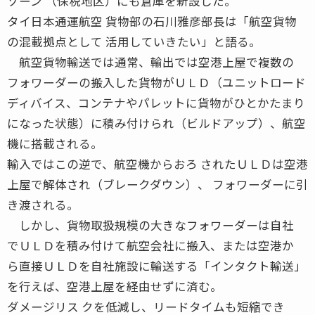
ゾーン （保税地区）にも倉庫を新設した。
タイ日本通運航空 貨物部の石川雅彦部長は「航空貨物
の混載拠点として 活用していきたい」と語る。
航空貨物輸送では通常、輸出では空港上屋で複数の
フォワーダーの搬入した貨物がＵＬＤ（ユニットロード
ディバイス、コンテナやパレットに貨物がひとかたまり
になった状態）に積み付けられ（ビルドアップ）、航空
機に搭載される。
輸入ではこの逆で、航空機からおろ されたＵＬＤは空港
上屋で解体され（ブレークダウン）、 フォワーダーに引
き渡される。
しかし、貨物取扱規模の大きなフォワーダーは自社
でＵＬＤを積み付けて航空会社に搬入、または空港か
ら直接ＵＬＤを自社施設に輸送する「インタクト輸送」
を行えば、空港上屋を経由せずに済む。
ダメージリス クを低減し、リードタイムも短縮でき