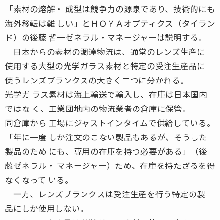
「素材の熔解・ 成型は競争力の源泉であり、技術的にも
海外移転は難 しい」とＨＯＹＡオプティクス（タイラン
ド）の後藤 哲一ゼネラル・マネージャーは説明する。
日本からの素材の調達物流は、通常のレンズ生産に
使用する大型の光学ガラス素材と特定の受注生産品に
使うレンズブランクスの大きく二つに分かれる。
光学ガ ラス素材は海上輸送で輸入し、在庫は日本国内
ではな く、工業団地内の物流業者の倉庫に保管。
同倉庫から 工場にジャストインタイムで供給している。
「年に一度 しか注文のこない製品もあるが、そうした
製品のため にも、専用の在庫を持つ必要がある」（後
藤ゼネラル・ マネージャー）ため、在庫を持たざるを得
なくなって いる。
一方、レンズブランクスは受注生産を行う特定の製
品にしか使用しない。