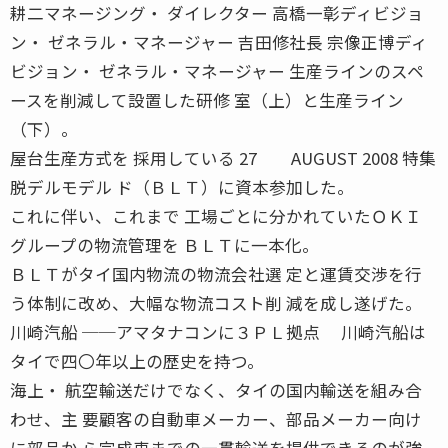
耕二マネージング・ ダイレクター 高橋一彰ディビジョ
ン・ ゼネラル・マネージャー 吉田修社長 宗像正博ディ
ビジョン・ ゼネラル・マネージャー 生産ラインのスペ
ースを削減して設置した研修 室（上）と生産ライン
（下）。
屋台生産方式を 採用している 27 AUGUST 2008 特集
脱デルモデル ド（ＢＬＴ）に資本参加した。
これに伴い、これまで 工場ごとに分かれていたＯＫＩ
グループの物流管理を ＢＬＴに一本化。
ＢＬＴがタイ国内物流の物流会社選 定と運賃交渉を行
う体制に改め、大幅な物流コスト削 減を成し遂げた。
川崎汽船 ──アマタナコンに３ＰＬ拠点 川崎汽船は
タイで四〇年以上の歴史を持つ。
海上・ 航空輸送だけでなく、タイの国内輸送を組み合
わせ、主 要顧客の自動車メーカー、部品メーカー向け
に部品か ら完成車までの一貫輸送を提供できるのが強