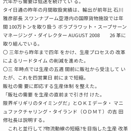
六年から需要は低迷を続けてい る。
タイ日通の昨年の月間取扱実績は、輸出が前年比 石川
雅彦部長 スワンナプーム空港内の国際貨物施設では年
間 100万トンを取り扱う ボラプラワット・スープサーン
マネージング・ダイレクター AUGUST 2008 26 革に
取り組んでいる。
〇 三年から昨年まで四年 をかけ、生産プロセスの 改革
によるリードタイム の削減を進めた。
〇三 年時点では生産の五週 間前に販社から受注して い
たが、これを四営業日 前にまで短縮。
販社の需 要に即応する生産体制 を整えた。
「販社の需要 を生産の直前まで引き付 けた。
限界ギリギリのタイミングだ」とＯＫＩデータ・ マニ
ュファクチャリング・タイランド（ＯＤＭＴ）の吉 田
修社長は説明する。
これと並行して?物流動線の短縮?を目指した生産 改革