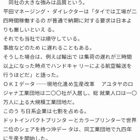
同社の大きな強みは品質という。
平田マネージング・ ダイレクターは「タイでは工場が二
四時間稼働するの が普通で納期に対する要求は日本よ
りも厳しいといえ る。
それでも当社では順守している。
事故などのため に遅れることもある。
そうした場合は、例えば輸出で は集荷の遅れが三時間
以上になった時点でハンドキャ リーによる航空輸送を
行うほどだ」と語った。
ＯＫＩデータ ──現地化進め生産改革 アユタヤのロ
ジャナ工業団地は二〇〇社が入居し、総 就業人口は一〇
万人に上る大規模工業団地だ。
このう ち日系企業は七割を占める。
ドットインパクトプリンタ ーとカラープリンターで世界
二位のシェアを持つ沖デー タは、同工業団地で九四年
に生産を開始した。