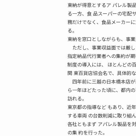
東納が得意とするア パレル製
る一方、食 品スーパーの宅配
務だけでなく、食品メーカーに
る。
東納を窓口としながらも、事業
ただし、事業収益面では厳し
指定納品代行業者への集約が期
制度の導入には、 ほとんどの
関 東百貨店協会名で、具体的
四年前に三越の日本橋本店が新
ら一年ほどたった頃に、都内の
訪れる。
東京都の指導など もあり、近
する車両 の台数削減に取り組
各社ともまず アパレル製品を
の集 約を行った。