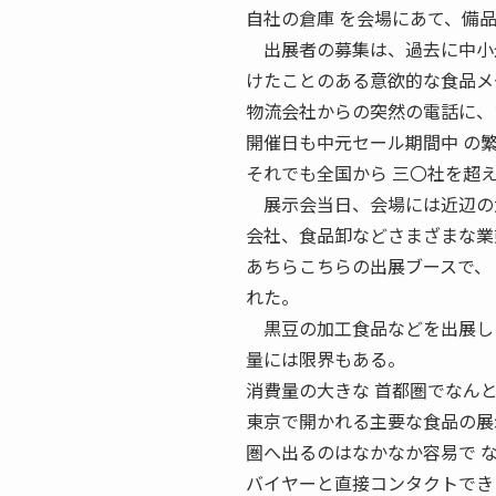
自社の倉庫 を会場にあて、備
出展者の募集は、過去に中小企
けたことのある意欲的な食品メ
物流会社からの突然の電話に、
開催日も中元セール期間中 の
それでも全国から 三〇社を超
展示会当日、会場には近辺の大
会社、食品卸などさまざまな業
あちらこちらの出展ブースで、
れた。
黒豆の加工食品などを出展した
量には限界もある。
消費量の大きな 首都圏でなん
東京で開かれる主要な食品の展
圏へ出るのはなかなか容易で 
バイヤーと直接コンタクトでき