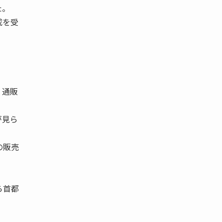
た。
成を受
 通販
が見ら
の販売
ら首都