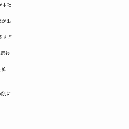
が本社
業が出
多すぎ
出展後
を抑
個別に