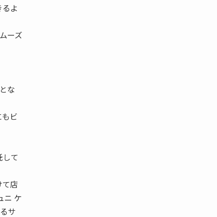
きるよ
スムーズ
場とな
にもビ
託して
けて店
ュニ ケ
するサ