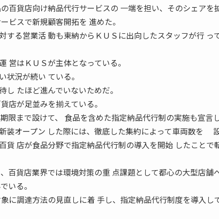
品の百貨店向け納品代行サービスの 一端を担い、そのシェアを
サービスで新規顧客開拓を 進めた。
対する営業活 動も東納からＫＵＳに出向したスタッフが行 っ
運 営はＫＵＳが主体となっている。
い状況が続い ている。
待し たほど進んでいないためだ。
百貨店が足並みを揃えている。
な期限まで設けて、 食品を含めた指定納品代行制の実施も宣言し
装オープン した際には、徹底した集約によって車両数を 
百貨 店が食品分野で指定納品代行制の導入を開始 したことで
年、百貨店業界では環境対策の重 点課題として都心の大型店舗
んでいる。
対象に調達方法の見直しに着 手し、指定納品代行制度を導入し