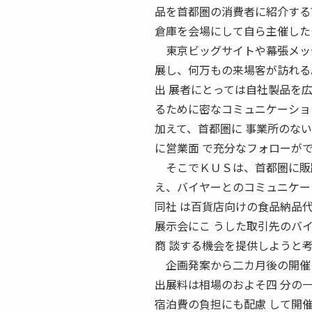
品を首都圏の消費者に紹介する?
倉庫を会場にして自ら主催した
東京ビッグサイトや幕張メッセ
展し、何万もの来場客が訪れる
出 展者にとっては自社製品を
るために密なコミュニケーショ
加えて、首都圏に 事業所のな
に営業面 で充分なフォローが
そこでＫＵＳは、首都圏に販路
え、バイヤーとのコミュニケー
同社 は百貨店向けの食品納品
展示会にこ うした取引先のバ
商 談する機会を提供しようと
企画発案から二カ月後の開催を
出展料は相場のおよそ四 分の
宿泊費の負担にも配慮 して開