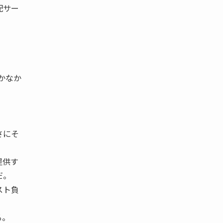
配サー
。
なかなか
さにそ
提供す
だ。
スト負
る。