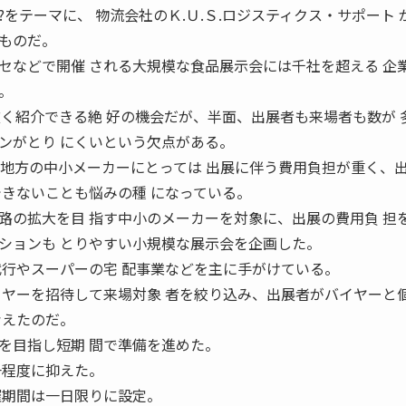
をテーマに、 物流会社のＫ.Ｕ.Ｓ.ロジスティクス・サポート 
ものだ。
などで開催 される大規模な食品展示会には千社を超える 企
。
広く紹介できる絶 好の機会だが、半面、出展者も来場者も数が 
ンがとり にくいという欠点がある。
い地方の中小メーカーにとっては 出展に伴う費用負担が重く、
できないことも悩みの種 になっている。
の拡大を目 指す中小のメーカーを対象に、出展の費用負 担
ションも とりやすい小規模な展示会を企画した。
代行やスーパーの宅 配事業などを主に手がけている。
イヤーを招待して来場対象 者を絞り込み、出展者がバイヤーと
考えたのだ。
目指し短期 間で準備を進めた。
一程度に抑えた。
催期間は一日限りに設定。