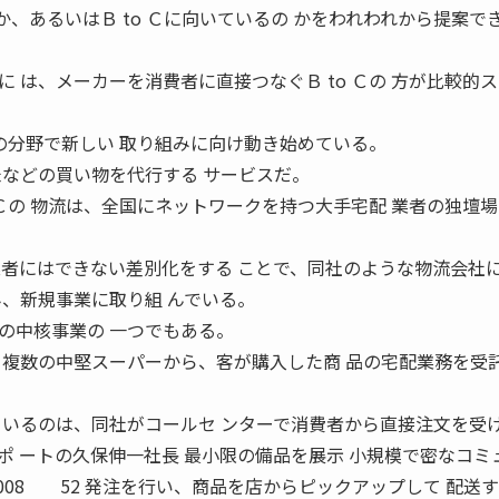
のか、あるいはＢ to Ｃに向いているの かをわれわれから提案で
 は、メーカーを消費者に直接つなぐＢ to Ｃの 方が比較的
Ｃの分野で新しい 取り組みに向け動き始めている。
米などの買い物を代行する サービスだ。
 Ｃの 物流は、全国にネットワークを持つ大手宅配 業者の独壇
業者にはできない差別化をする ことで、同社のような物流会社
み、新規事業に取り組 んでいる。
の中核事業の 一つでもある。
る複数の中堅スーパーから、客が購入した商 品の宅配業務を受
ているのは、同社がコールセ ンターで消費者から直接注文を受
・サポ ートの久保伸一社長 最小限の備品を展示 小規模で密なコミ
R 2008 52 発注を行い、商品を店からピックアップして 配送