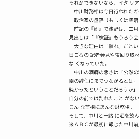
それができないなら、イタ リ
中川財務相は今日行われたガイ
政治家の堕落（もしくは墜落）
前記の『創』で浅野は、二月一
見出しは「『検証』もうろう会
大きな理由は「慣れ」だとい
日ごろの 記者会見や夜回り取
な くなっていた。
中川の酒癖の悪さは「公然の
臣の辞任にまでつながるとは。
鈍かったということだろうか」
自分の前では乱れたこと がな
こん な首相にあんな財務相。
そして、中川と一緒 に酒を飲
米ＡＢＣが最初に報じた中川前