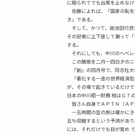
に殴られてでも出席を止めなけ
佐藤によれば、「国家の恥を露
き」である。
そして、かつて、故池田行彦元
その記者に土下座して謝って「事
する。
それにしても、中川のヘベレケ
この醜態を二月一四日夕のニュ
『創』の四月号で、同志社大学
「悪化する一途の世界経済危機
が、その場で起きているだけで
日本の中川昭一財務 相はＧ７
皆さん自身でＡＰＴＮ（ＡＰ通
一五時間の空の旅は確かにきつ
五％収縮するという予測があり
には、それだけでも目が覚め 