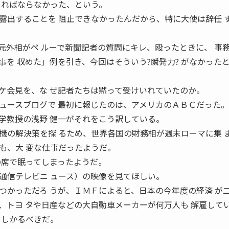
 ればならなかった、という。
出することを 阻止できなかったんだから、特に大使は辞任 
外相がペ ルーで新聞記者の質問にキレ、殴ったときに、 事
を 収めた」例を引き、今回はそういう?瞬発力? がなかった
会見を、な ぜ記者たちは黙って受けいれていたのか。
ースブログで 最初に報じたのは、アメリカのＡＢＣだった。
教授の浅野 健一がそれをこう訳している。
の解決策を探 るため、世界各国の財務相が週末ローマに集 
も、大 変な仕事だったようだ。
の席で眠ってしまったようだ。
信テレビニ ュース）の映像を見てほしい。
かっただろ うが、ＩＭＦによると、日本の今年度の経済 が
、トヨ タや日産などの大自動車メーカーが何万人も 解雇して
てしかるべきだ。