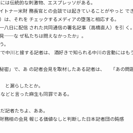
アには伝統的な刺激物、エスプレッソがある。
トナー米財 務長官との会談では起きていることがやっと で
は、それを チェックするメディアの堕落と相応する。
八日に配信 された共同通信の署名記事（高橋直人）を引 く
見──な ぜ私たちは問えなかったか」。
う。
材で中川と接する記者は、 酒好きで知られる中川の言動にはも
秘密」で、あ の記者会見を取材したある記者は、 「あの問
 と漏らしたとか。
いなどと言った麻生も同罪である。
んだ記者たちよ、ああ。
財務相の会見 報じる価値なしと判断した日本記者団の鈍感