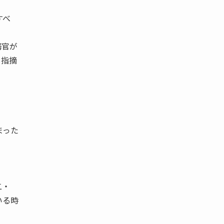
すべ
務官が
と指摘
まった
二・
いる時