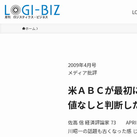
L
ホーム
2009年4月号
メディア批評
米ＡＢＣが最初
値なしと判断し
佐高 信 経済評論家 73 AP
川昭一の話題も古くなった感 じ