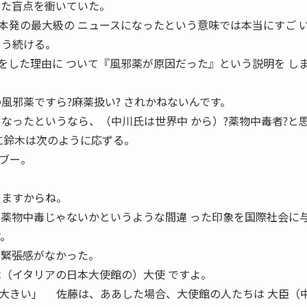
った盲点を衝いていた。
発の最大級の ニュースになったという意味では本当にすご 
こう続ける。
をした理由に ついて『風邪薬が原因だった』という説明を し
風邪薬ですら?麻薬扱い? されかねないんです。
となったというなら、（中川氏は世界中 から）?薬物中毒者?と
に鈴木は次のように応ずる。
ブー。
。
りますからね。
も薬物中毒じゃないかというような間違 った印象を国際社会に
す。
く緊張感がなかった。
は（イタリアの日本大使館の）大使 ですよ。
大きい」 佐藤は、ああした場合、大使館の人たちは 大臣（