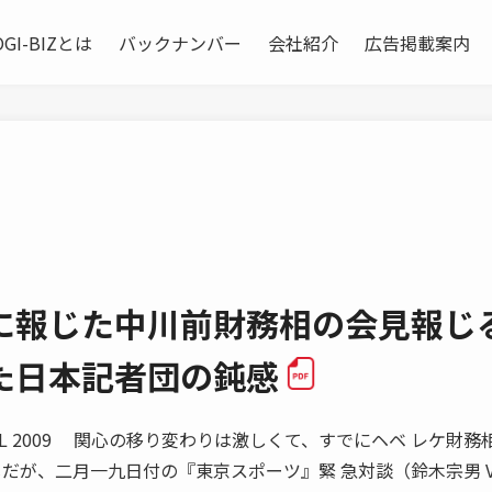
OGI-BIZとは
バックナンバー
会社紹介
広告掲載案内
に報じた中川前財務相の会見報じ
た日本記者団の鈍感
RIL 2009 関心の移り変わりは激しくて、すでにヘベ レケ財務
だが、二月一九日付の『東京スポーツ』緊 急対談（鈴木宗男 V