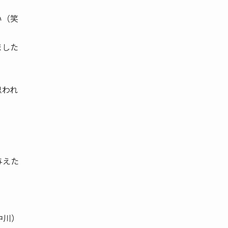
い（笑
ました
思われ
与えた
中川）