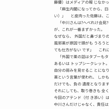
藤優）はメディアの報 じなか
「麻生内閣になってから、日本
い）」 と皮肉った佐藤は、
「中川さんは?へべれけ会見?
が、これが一番まずかった。
なぜなら、 外国だと鼻づまりの
風邪薬が原因で頭がも うろう
ても仕方がない です」 これ
「外国で薬の話はタブーもタ
あるいは トップシークレット
自分の弱みを見せるこ とにな
薬という言葉が使われ、 しか
だけでも、負の 遺産となりま
それにしても、取り巻きも 全
今回のアテンド（付 き添い）
中川さんだけじゃなく、責任は