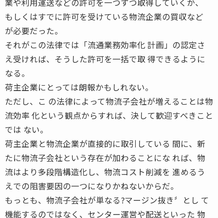
業や利用運送などの許可を一つずつ取得していくか、
もしくはすでに許可を受けている物流企業の買収など
が必要だった。
それがこの法律では「流通業務効率化 計画」の認定さ
え受ければ、そうした許可を一括で取 得できるように
なる。
荷主企業にとっては朗報かもしれない。
ただし、こ の法律によって物流子会社が増えることは物
流効率 化という観点からすれば、決して歓迎すべきこと
では ない。
荷主企業と物流企業が直接的に取引している 間に、新
たに物流子会社という存在が加わることにな れば、物
流はより多段階構造化し、物流コスト削減を 進めるう
えでの阻害要因の一つになりかねないからだ。
もっとも、物流子会社が単なる?マージン抜き〞とし て
機能するのではなく、センター運営や配送といった 物