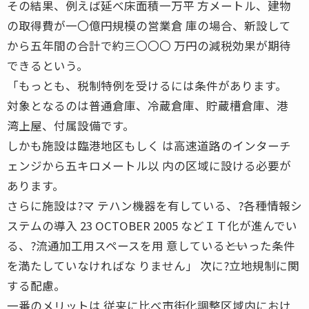
その結果、例えば延べ床面積一万平 方メートル、建物
の取得費が一〇億円規模の営業倉 庫の場合、新設して
から五年間の合計で約三〇〇〇 万円の減税効果が期待
できるという。
「もっとも、税制特例を受けるには条件があります。
対象となるのは普通倉庫、冷蔵倉庫、貯蔵槽倉庫、港
湾上屋、付属設備です。
しかも施設は臨港地区もしく は高速道路のインターチ
ェンジから五キロメートル以 内の区域に設ける必要が
あります。
さらに施設は?マ テハン機器を有している、?各種情報シ
ステムの導入 23 OCTOBER 2005 などＩＴ化が進んでい
る、?流通加工用スペースを用 意している――といった条件
を満たしていなければな りません」 次に?立地規制に関
する配慮。
一番のメリットは 従来に比べ市街化調整区域内におけ