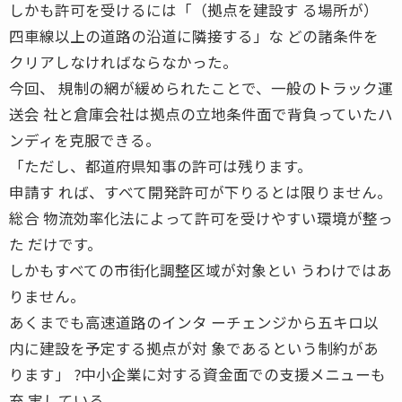
しかも許可を受けるには「（拠点を建設す る場所が）
四車線以上の道路の沿道に隣接する」な どの諸条件を
クリアしなければならなかった。
今回、 規制の網が緩められたことで、一般のトラック運
送会 社と倉庫会社は拠点の立地条件面で背負っていたハ
ンディを克服できる。
「ただし、都道府県知事の許可は残ります。
申請す れば、すべて開発許可が下りるとは限りません。
総合 物流効率化法によって許可を受けやすい環境が整っ
た だけです。
しかもすべての市街化調整区域が対象とい うわけではあ
りません。
あくまでも高速道路のインタ ーチェンジから五キロ以
内に建設を予定する拠点が対 象であるという制約があ
ります」 ?中小企業に対する資金面での支援メニューも
充 実している。