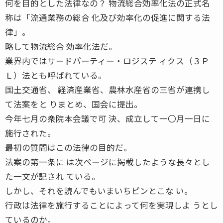
何を目的とした法律なの？ 物流総合効率化法の正式名
称は「流通業務の総合 化及び効率化の促進に関する法
律」。
略して物流総合 効率化法だ。
業界内ではサードパーティー・ロジステ ィクス（３Ｐ
Ｌ）法とも呼ばれている。
国土交通省、 経済産業省、農林水産省の三省が連携し
て法案をと りまとめ、国会に提出。
今年七月の衆院本会議で可 決、成立して一〇月一日に
施行された。
最初の質問はこの法律の目的だ。
法案の第一条に は次ページに掲載したような長々とし
た一文が記され ている。
しかし、それを読んでもいまいちピンとこな い。
行政は法律を施行することによって何を実現しよ うとし
ているのか。