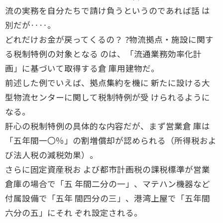
流の実務を自分たちで請け負うというのであれば話 は
別だが‥‥。
どれだけお金が戻ってくるの？ ?物流拠点・施設に関す
る税制特例の対象となる のは、「流通業務効率化計
画」に基づいて取得する倉 庫用建物だ。
前述した例でいえば、拠点集約を機に 新たに設ける大
型物流センターに関して税制特例が受 けられるように
なる。
肝心の税制特例の具体的な内容だが、まず営業倉 庫は
「五年間一〇％」の割増償却が認められる（所得税およ
び法人税の減税効果）。
さらに固定資産税お よび都市計画税の課税標準が営業
倉庫の場合で「五 年間二分の一」、マテハン機器など
付属設備で「五年 間四分の三」、港湾上屋で「五年間
六分の五」にそれ ぞれ設定される。