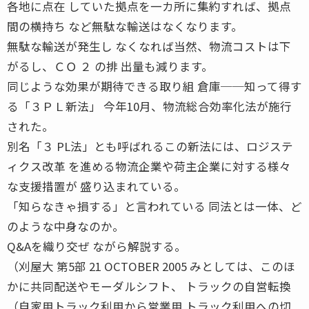
各地に点在 していた拠点を一カ所に集約すれば、拠点
間の横持ち など無駄な輸送はなくなります。
無駄な輸送が発生し なくなれば当然、物流コストは下
がるし、ＣＯ ２ の排 出量も減ります。
同じような効果が期待できる取り組 倉庫──知って得す
る「３ＰＬ新法」 今年10月、物流総合効率化法が施行
された。
別名「３ PL法」とも呼ばれるこの新法には、ロジステ
ィクス改革 を進める物流企業や荷主企業に対する様々
な支援措置が 盛り込まれている。
「知らなきゃ損する」と言われている 同法とは一体、ど
のような中身なのか。
Q&Aを織り交ぜ ながら解説する。
（刈屋大 第5部 21 OCTOBER 2005 みとしては、このほ
かに共同配送やモーダルシフト、 トラックの自営転換
（自家用トラック利用から営業用 トラック利用への切