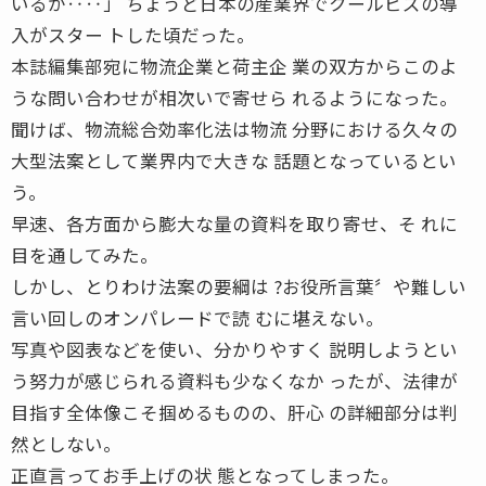
いるが‥‥」 ちょうど日本の産業界でクールビズの導
入がスター トした頃だった。
本誌編集部宛に物流企業と荷主企 業の双方からこのよ
うな問い合わせが相次いで寄せら れるようになった。
聞けば、物流総合効率化法は物流 分野における久々の
大型法案として業界内で大きな 話題となっているとい
う。
早速、各方面から膨大な量の資料を取り寄せ、そ れに
目を通してみた。
しかし、とりわけ法案の要綱は ?お役所言葉〞や難しい
言い回しのオンパレードで読 むに堪えない。
写真や図表などを使い、分かりやすく 説明しようとい
う努力が感じられる資料も少なくなか ったが、法律が
目指す全体像こそ掴めるものの、肝心 の詳細部分は判
然としない。
正直言ってお手上げの状 態となってしまった。