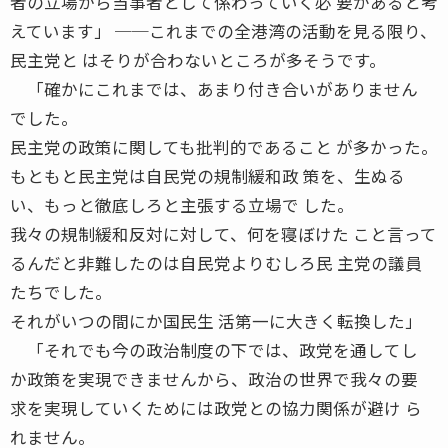
者の立場から当事者として係わっていく必 要があると考
えています」 ──これまでの全港湾の活動を見る限り、
民主党と はそりが合わないところが多そうです。
「確かにこれまでは、あまり付き合いがありません
でした。
民主党の政策に関しても批判的であること が多かった。
もともと民主党は自民党の規制緩和政 策を、生ぬる
い、もっと徹底しろと主張する立場で した。
我々の規制緩和反対に対して、何を寝ぼけた こと言って
るんだと非難したのは自民党よりむしろ民 主党の議員
たちでした。
それがいつの間にか国民生 活第一に大きく転換した」
「それでも今の政治制度の下では、政党を通してし
か政策を実現できませんから、政治の世界で我々の要
求を実現していくためには政党との協力関係が避け ら
れません。