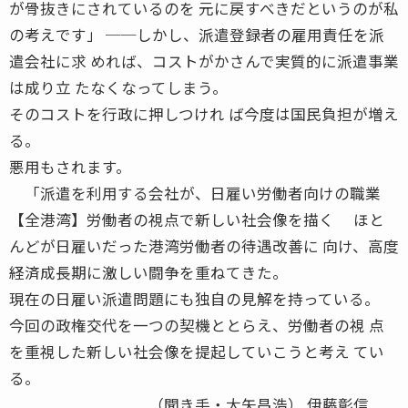
が骨抜きにされているのを 元に戻すべきだというのが私
の考えです」 ──しかし、派遣登録者の雇用責任を派
遣会社に求 めれば、コストがかさんで実質的に派遣事業
は成り立 たなくなってしまう。
そのコストを行政に押しつけれ ば今度は国民負担が増え
る。
悪用もされます。
「派遣を利用する会社が、日雇い労働者向けの職業
【全港湾】労働者の視点で新しい社会像を描く ほと
んどが日雇いだった港湾労働者の待遇改善に 向け、高度
経済成長期に激しい闘争を重ねてきた。
現在の日雇い派遣問題にも独自の見解を持っている。
今回の政権交代を一つの契機ととらえ、労働者の視 点
を重視した新しい社会像を提起していこうと考え てい
る。
（聞き手・大矢昌浩） 伊藤彰信