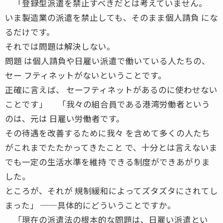
「登録型派遣を禁止すべきだとは考えていません。
いま製造業の派遣を禁止しても、そのまま個人請負 にな
るだけです。
それでは問題は解決しない。
問題 は個人請負や日雇い派遣で働いている人たちの、
セー フティネットがないということです。
正確に言えば、 セーフティネットがあるのに使わせない
ことです」 「我々の組合員である港湾労働者という
のは、元は 日雇い労働者です。
その待遇を改善するために我々 を含めて多くの人たち
がこれまでたたかってきたこと で、十分とは言えないま
でも一定の生活水準を維持 できる制度ができあがりま
した。
ところが、それが 規制緩和によってズタズタにされてし
まった」 ──具体的にどういうことですか。
「現在の派遣法の根本的な問題は、日雇い派遣とい