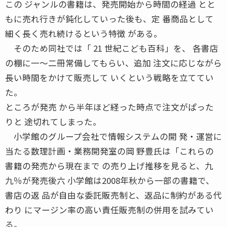
この ジャンルの書籍は、発売開始から時間の経過 とと
もに売れ行きが鈍化していった後も、定 番商品として
細く長く売れ続けるという特徴 がある。
そのため同社では「 21 世紀こども百科」を、 各書店
の棚に一〜二冊常備してもらい、追加 注文に応じながら
長い時間をかけて販売して いくという戦略を立ててい
た。
ところが発売 から半年ほど経った時点で注文がぱった
りと 途切れてしまった。
小学館のグループ会社で情報システムの開 発・運営に
当たる数理計画・業務開発室の岡 野豊氏は「これらの
書籍の発売から現在まで の売り上げ推移を見ると、九
九％が発売後六 小学館は2008年秋から一部の書籍で、
書店の返 品が自由な委託販売制と、返品に制約がある代
わり にマージン率の高い責任販売制の併用を試みてい
る。