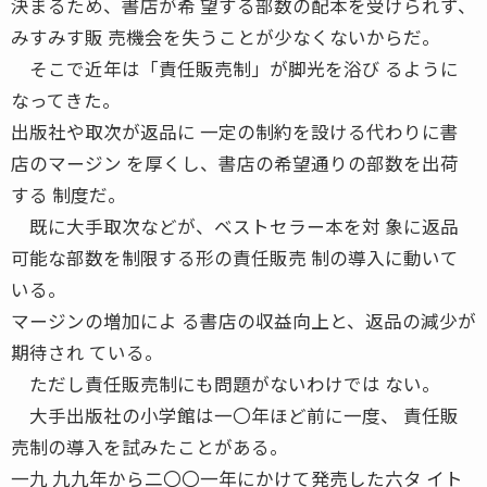
決まるため、書店が希 望する部数の配本を受けられず、
みすみす販 売機会を失うことが少なくないからだ。
そこで近年は「責任販売制」が脚光を浴び るように
なってきた。
出版社や取次が返品に 一定の制約を設ける代わりに書
店のマージン を厚くし、書店の希望通りの部数を出荷
する 制度だ。
既に大手取次などが、ベストセラー本を対 象に返品
可能な部数を制限する形の責任販売 制の導入に動いて
いる。
マージンの増加によ る書店の収益向上と、返品の減少が
期待され ている。
ただし責任販売制にも問題がないわけでは ない。
大手出版社の小学館は一〇年ほど前に一度、 責任販
売制の導入を試みたことがある。
一九 九九年から二〇〇一年にかけて発売した六タ イト