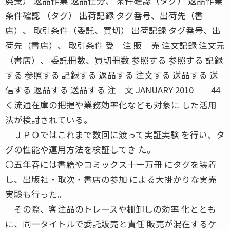
廃棄） 返品作業 返品仕分、 条件確認（タグ） 返品作業
条件確認 （タグ） 出荷記録 タグ番号、出荷先（書
店）、 取引条件（委託、買切） 出荷記録 タグ番号、出
荷先（書店）、 取引条件 受 注 販 売 注文記録 注文元
（書店）、 委託冊数、買切冊数 参照する 参照する 記録
する 参照する 記録する 返品する 注文する 送品する 送
信する 返品する 送品する 注 文 JANUARY 2010 44
く流通在庫の把握や業務効率化なども対象に した活用
法が検討されている。
ＪＰＯではこれまで数回に渡って実証実験 を行い、タ
グの性能や運用方法を検証してき た。
〇五年春には書籍やコミックス十一万冊 にタグを装着
し、出版社・取次・書店の参加 による大掛かりな実売
実験も行った。
その際、客注品のトレースや棚卸しの効率 化ととも
に、同一タイトルで委託販売と責任 販売が混在するケ