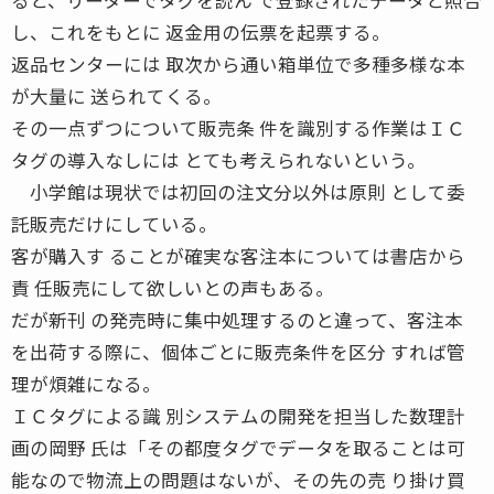
し、これをもとに 返金用の伝票を起票する。
返品センターには 取次から通い箱単位で多種多様な本
が大量に 送られてくる。
その一点ずつについて販売条 件を識別する作業はＩＣ
タグの導入なしには とても考えられないという。
小学館は現状では初回の注文分以外は原則 として委
託販売だけにしている。
客が購入す ることが確実な客注本については書店から
責 任販売にして欲しいとの声もある。
だが新刊 の発売時に集中処理するのと違って、客注本
を出荷する際に、個体ごとに販売条件を区分 すれば管
理が煩雑になる。
ＩＣタグによる識 別システムの開発を担当した数理計
画の岡野 氏は「その都度タグでデータを取ることは可
能なので物流上の問題はないが、その先の売 り掛け買