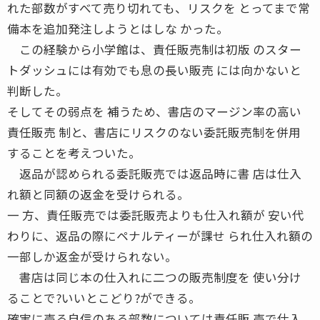
れた部数がすべて売り切れても、リスクを とってまで常
備本を追加発注しようとはしな かった。
この経験から小学館は、責任販売制は初版 のスター
トダッシュには有効でも息の長い販売 には向かないと
判断した。
そしてその弱点を 補うため、書店のマージン率の高い
責任販売 制と、書店にリスクのない委託販売制を併用
することを考えついた。
返品が認められる委託販売では返品時に書 店は仕入
れ額と同額の返金を受けられる。
一 方、責任販売では委託販売よりも仕入れ額が 安い代
わりに、返品の際にペナルティーが課せ られ仕入れ額の
一部しか返金が受けられない。
書店は同じ本の仕入れに二つの販売制度を 使い分け
ることで?いいとこどり?ができる。
確実に売る自信のある部数については責任販 売で仕入