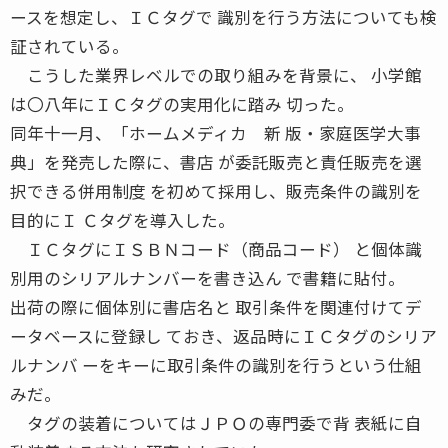
ースを想定し、ＩＣタグで 識別を行う方法についても検
証されている。
こうした業界レベルでの取り組みを背景に、 小学館
は〇八年にＩＣタグの実用化に踏み 切った。
同年十一月、「ホームメディカ 新 版・家庭医学大事
典」を発売した際に、書店 が委託販売と責任販売を選
択できる併用制度 を初めて採用し、販売条件の識別を
目的にＩ Ｃタグを導入した。
ＩＣタグにＩＳＢＮコード（商品コード） と個体識
別用のシリアルナンバーを書き込ん で書籍に貼付。
出荷の際に個体別に書店名と 取引条件を関連付けてデ
ータベースに登録し ておき、返品時にＩＣタグのシリア
ルナンバ ーをキーに取引条件の識別を行うという仕組
みだ。
タグの装着についてはＪＰＯの専門委で背 表紙に自