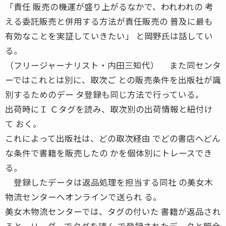
「責任 販売の機運が盛り上がるなかで、われわれの 考
える委託販売と併用する方法が責任販売の 普及に最も
有効なことを実証していきたい」 と岡野氏は話してい
る。
（フリージャーナリスト・内田三知代） また同センタ
ーではこれとは別に、取次ご との販売条件を出版社が識
別するためのデー タ登録も同じ方法で行っている。
出荷時にＩ Ｃタグを読み、取次別の出荷情報と紐付け
て おく。
これによって出版社は、どの取次経由 でどの書店へどん
な条件で書籍を販売したの かを個体別にトレースでき
る。
登録したデータは返品処理を担当する同社 の美女木
物流センターへオンラインで送られ る。
美女木物流センターでは、タグの付いた 書籍が返品され
ると、リーダーでタグを読ん で登録されたデータと照合