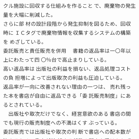
クル施設に回収する仕組みを作ること で、廃棄物の発生
量を大幅に削減した。
さらに部 材の設計段階から発生抑制を図るため、回収
時に ＩＣタグで廃棄物情報を収集するシステムの構築
を めざしている。
委託販売と責任販売を併用 書籍の返品率は一〇年以
上にわたって四 〇％台で高止まりしている。
高い返品率は 出版社の利益を損ない、返品処理コスト
の負 担増によって出版取次の利益も圧迫している。
返品率が一向に改善されない理由の一つは、 売れ残っ
た本を書店が自由に返品できる「委 託販売制度」にあ
るとされている。
出版社や取次だけでなく、経営意欲のある 書店の間
でも現行の販売制度への不満はくす ぶっている。
委託販売では出版社や取次の判 断で書店への配本数が