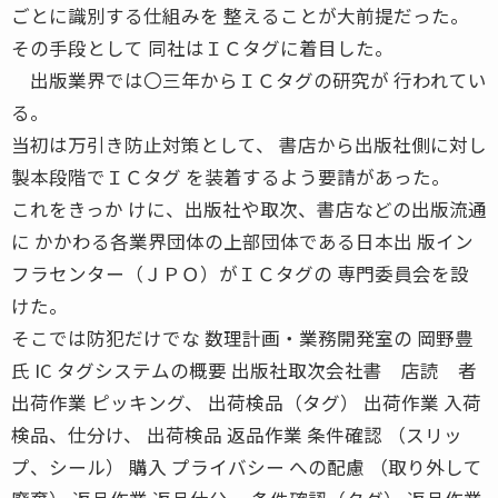
ごとに識別する仕組みを 整えることが大前提だった。
その手段として 同社はＩＣタグに着目した。
出版業界では〇三年からＩＣタグの研究が 行われてい
る。
当初は万引き防止対策として、 書店から出版社側に対し
製本段階でＩＣタグ を装着するよう要請があった。
これをきっか けに、出版社や取次、書店などの出版流通
に かかわる各業界団体の上部団体である日本出 版イン
フラセンター（ＪＰＯ）がＩＣタグの 専門委員会を設
けた。
そこでは防犯だけでな 数理計画・業務開発室の 岡野豊
氏 IC タグシステムの概要 出版社取次会社書 店読 者
出荷作業 ピッキング、 出荷検品（タグ） 出荷作業 入荷
検品、仕分け、 出荷検品 返品作業 条件確認 （スリッ
プ、シール） 購入 プライバシー への配慮 （取り外して