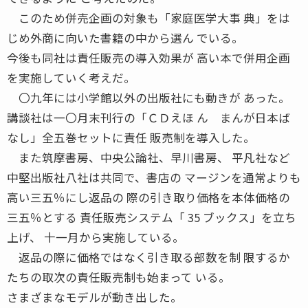
このため併売企画の対象も「家庭医学大事 典」をは
じめ外商に向いた書籍の中から選ん でいる。
今後も同社は責任販売の導入効果が 高い本で併用企画
を実施していく考えだ。
〇九年には小学館以外の出版社にも動きが あった。
講談社は一〇月末刊行の「ＣＤえほ ん まんが日本ば
なし」全五巻セットに責任 販売制を導入した。
また筑摩書房、中央公論社、早川書房、 平凡社など
中堅出版社八社は共同で、書店の マージンを通常よりも
高い三五％にし返品の 際の引き取り価格を本体価格の
三五％とする 責任販売システム「 35 ブックス」を立ち
上げ、 十一月から実施している。
返品の際に価格ではなく引き取る部数を制 限するか
たちの取次の責任販売制も始まって いる。
さまざまなモデルが動き出した。