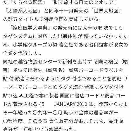
た「くらべる図鑑」 「脳で旅する日本のクオリア」
「太陽系大地図」 と同年十一月発売の「世界大地図」
の計五タ イトルで併用企画を実施している。
「家庭医学大事典」の発売時には大半の取 次でＩＣ
タグシステムに対応した出荷体制が 整っていなかったた
め、小学館グループの物 流会社である昭和図書が取次の
作業を代行し た。
同社の越谷物流センターで新刊を出荷す る際に梱包（結
束）単位で出荷先（書店名） 書店バーコードラベルを
貼 付 読者に分かるようIC タグ 付きであることを明記 リ
ーダーでバーコードとIC タグを読む 台紙にタグを付け
貼り込 み工程で本に装着 画面に書店コードと商品 コー
ドが表示される 45 JANUARY 2010 は、発売からおよ
そ一年経った〇九年一〇月 時点で全体の返品率が一
〇％程度、そのうち 責任販売分がおよそ六％、委託販
売分が二 〇％という水準だった。