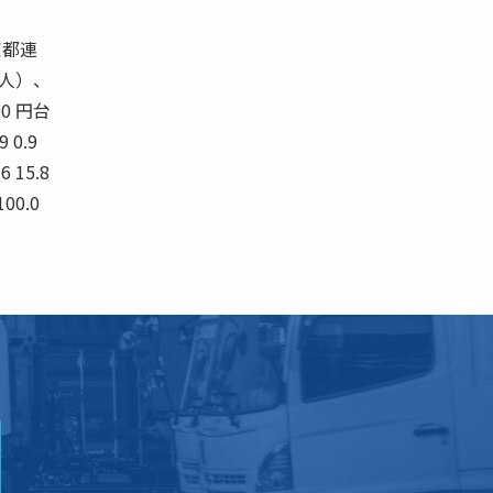
京都連
（人）、
0 円台
 0.9
.6 15.8
100.0