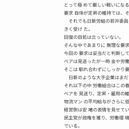
とって極 めて厳しい戦いにな
要求 自体が定昇の維持では、
それでも日新労組の若井委員長
きく受け た。
回復の目処は立っていない。
そんな中であまりに 無理な要
今回の 要求は妥当だと判断し
ベアは見送ったが一時 金や労
そこは 馴れ合わずにしっかり
日新のような大手企業はまだ
それ以下の中 労働組合はこの
ベアを 見送り、定昇・雇用の
物流マン の平均給与がさらに
経営側は安 堵の表情を見せて
民主党が政権を獲り、労働環 
でいる。