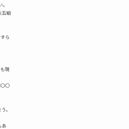
い。
六五組
合すら
のも現
四〇〇
。
まう。
もあ