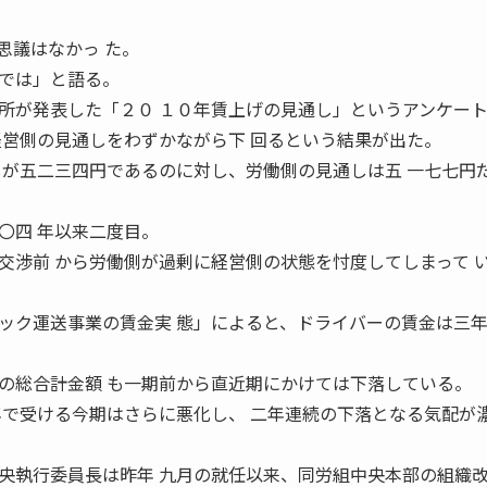
思議はなかっ た。
では」と語る。
が発表した「２０ １０年賃上げの見通し」というアンケー
経営側の見通しをわずかながら下 回るという結果が出た。
しが五二三四円であるのに対し、労働側の見通しは五 一七七円
〇四 年以来二度目。
交渉前 から労働側が過剰に経営側の状態を忖度してしまって 
ク運送事業の賃金実 態」によると、ドライバーの賃金は三
の総合計金額 も一期前から直近期にかけては下落している。
年で受ける今期はさらに悪化し、 二年連続の下落となる気配が
執行委員長は昨年 九月の就任以来、同労組中央本部の組織