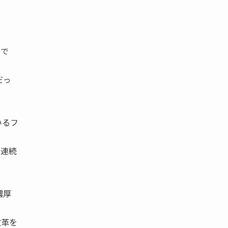
トで
だっ
いるフ
年連続
濃厚
改革を