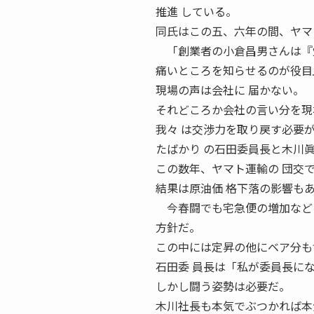
推進 している。
同氏はこの五、六年の間、ヤマ
「創業者の小倉昌男さんは『
痛いところを知らせるのが役目
現場の声は会社に 届かない。
それどころか会社の言い分を現
我々 は交渉力を取り戻す必要
たばかり の石田委員長と木川
この数年、ヤマト運輸の 団交
結果は原油価 格下落の影響も
今春闘でも宅急便の増加などを
方針だ。
この中には定昇の他にベア分も
石田委 員長は「私が委員長に
しかし闘う姿勢は必要だ。
木川社長も本気でぶつかれば本