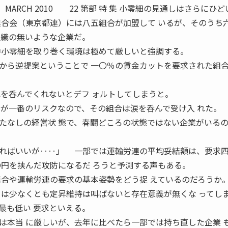
2010 22 第部 特 集 小零細の見通しはさらにひど
連合会（東京都連）には八五組合が加盟して いるが、そのうち
組織の無いような企業だ。
中小零細を取り巻く環境は極めて厳しいと強調する。
ら逆提案ということで 一〇％の賃金カットを要求された組
れを呑んでくれないとデフ ォルトしてしまうと。
 が一番のリスクなので、その組合は涙を呑んで受け入 れた。
たなしの経営状 態で、春闘どころの状態ではない企業がいる
ればいいが‥‥」 一部では運輸労連の平均妥結額は、要求
〇円を挟んだ攻防になるだ ろうと予測する声もある。
合や運輸労連の要求の基本姿勢をどう捉 えているのだろうか
 は少なくとも定昇維持は叫ばないと存在意義が無くな ってし
最も低い 要求といえる。
は本当 に厳しいが、去年に比べたら一部では持ち直した企業 