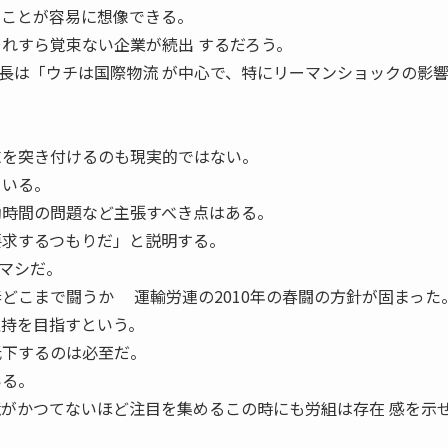
ることが容易に想像できる。
それすら覚束ない企業が続出 するだろう。
は「ウチは国際物流 が中心で、特にリーマンショックの影
求を突き付けるのも現実的ではない。
ている。
働時間の問題など主張すべき点はある。
要求するつもりだ」と説明する。
マシだ。
春どこまで闘うか 運輸労連の2010年の春闘の方針が固まった
維持を目指すという。
低下するのは必至だ。
いる。
境がかつてないほど注目を集めるこの時にも労組は存在 感を示