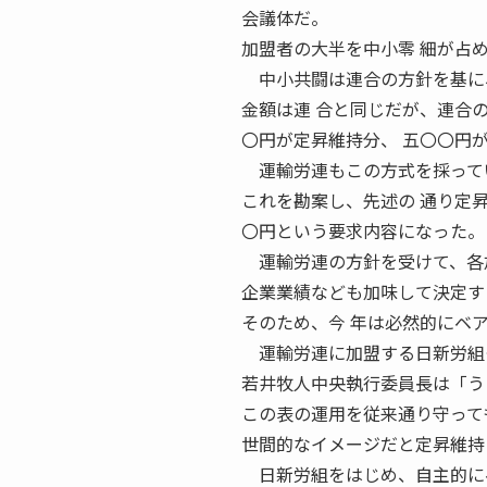
会議体だ。
加盟者の大半を中小零 細が占
中小共闘は連合の方針を基に、
金額は連 合と同じだが、連合
〇円が定昇維持分、 五〇〇円
運輸労連もこの方式を採ってい
これを勘案し、先述の 通り定
〇円という要求内容になった。
運輸労連の方針を受けて、各加
企業業績なども加味して決定す
そのため、今 年は必然的にベ
運輸労連に加盟する日新労組も
若井牧人中央執行委員長は「う
この表の運用を従来通り守って
世間的なイメージだと定昇維持
日新労組をはじめ、自主的にベ