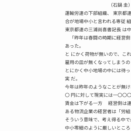
（石鍋 圭） MARCH 
運輸労連の下部組織、 東京都
合が地場中小と言われる専従 
東京都連の三浦尚喜書記長 は
「昨年は春闘の時期に経営側か
あった。
と にかく荷物が無いので、こ
雇用の皿が無くなってしまうの
とにかく中小地場の中には待っ
実 だ。
今年は昨年のようなことが無け
〇 円に対して現実には一〇〇
賃金は下がる一方 経営側は連
ある物流企業の経営者は「労組
そういう意味で、考え得る中で
中小零細のように厳しいところ