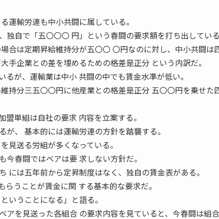
める運輸労連も中小共闘に属している。
独自で「五〇〇〇 円」という春闘の要求額を打ち出してい
の場合は定期昇給維持分が五〇〇 〇円なのに対し、中小共闘は
が大手企業との差を埋めるための格差是正分 という内訳だ。
るが、運輸業は中小 共闘の中でも賃金水準が低い。
昇維持分三五〇〇円に他産業との格差是正分 五〇〇円を乗せた
盟単組は自社の要求 内容を立案する。
るが、 基本的には運輸労連の方針を踏襲する。
アを見送る労組が多くなっている。
今春闘ではベアは要 求しない方針だ。
ち には五年前から定昇制度はなく、独自の賃金表がある。
もらうことが賃金に関 する基本的な要求だ。
 ということになる」と語る。
アを見送った各組合 の要求内容を見ていると、今春闘は組