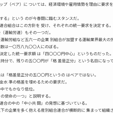
ップ（ベア）に ついては、経済環境や雇用情勢を理由に要求
する」という のが今春闘に臨むスタンスだ。
合組合はこの方針を 受け、それぞれの統一要求を決定する
会（運輸労連）もその一つだ。
ト運輸労組など五六一の企業 別組合が加盟する運輸業界最大の
員数は一〇万八九〇〇人にのぼる。
定した統一要求額 は「四〇〇〇円中心」というものだった
維持分で、残りの五〇〇円が「格 差是正分」という名目になっ
長は「格差是正分の五〇〇円というの はベアではない。
金水 準の格差を埋めるための要求だ。
の中でもかなり低位。
々の使命の一つ」と説明する。
合の中の「中小共 闘」の発想に基づいている。
以下の企業を多く抱える産別組合連合が横断的に 集まって組織