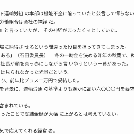
ト運輸労組 の本部は機能不全に陥っていたと公言して憚らな
労働組合は会社の神経 だ。
』と言っていたが、 その神経がまったくマヒしていた。
場に納得さ せるという間違った役目を担ってきてしまった。
がある」（石田委員長） 冬の一時金を決める昨年の秋闘で、
眞社長が顔を真っ赤にしながら言 い争うという一幕があった。
では見られなかった光景だという。
あり、前年比プラス二万円で妥結した。
背景に、運輸労連 の基準よりも遙かに高い六〇〇〇円を要
含まれている。
なったことで妥結金額が大幅 に上がるとは考えていない。
気で応えてくれる経営 者。