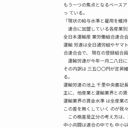
もう一つの焦点となるベースア
っ ている。
「現状の給与水準と雇用を維持
連合に加盟している各産業別連
全日本運輸産 業労働組合連合
運輸 労連は全日通労組やヤマ
合連合会で、 現在の登録組合
運輸労連が今年一月二八日に決
その内訳は 三五〇〇円が定昇
る。
運輸労連の池上 千里中央書記
主に、他産業と運輸業界との賃
運輸業界の賃金水準 は全産業
この差を無くしていく のが我
この格差是正分の考え方は、連
中小共闘は連合の中でも 中小