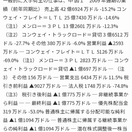
一般的に大手荷主の仕事は、中 図１ 2009 年通期の業
績（前年同期比） 売上高 42 億6924 万ドル -15.2% コン
ウェイ・フレイト＝ＬＴＬ 25 億7430 万ドル -14.6%
（注1） メンロー＝３ＰＬ 13 億2601 万ドル -12.3%
（注2） コンウェイ・トラックロード＝貸切 3 億6512 万
ドル -27.7% その他 380 万ドル -6.0% 営業利益 ▲2593
万ドル ─ コンウェイ・フレイト＝ＬＴＬ 5126 万ドル
-69.0% （注1） メンロー＝３ＰＬ 2823 万ドル ─ コンウ
ェイ・トラックロード＝貸切 ▲1 億697 万ドル ─ （注
3） その他 156 万ドル ─ 営業支出 6434 万ドル 11.5% 税
引き前利益 ▲9027 万ドル ─ 法人税 1748 万ドル -74.8%
（注3） 税引き後利益 ▲1 億775 万ドル ─ 非継続事業か
ら利益 ─ ─ 最終利益 ▲1 億775 万ドル ─ 優先株配当金
319 万ドル -53.0% 普通株主に帰属する分配可能な純利
益 ▲1 億1094 万ドル ─ 普通株主に帰属する継続事業か
らの純利益 ▲1 億1094 万ドル ─ 潜在株式調整後一株当