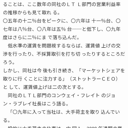
ることは、ここ数年の同社のＬＴ Ｌ部門の営業利益率
の推移からも見て取れ る。
〇五年の十二％台をピークに、〇六年は 十一％台、〇
七年は八％台、〇八年は五％ 台──と低下し、〇九年
度はさらに二％にま で落ち込んだ。
低水準の運賃を問題視するならば、運賃値 上げの交
渉を行ったり、不採算取引を打ち切 ったりするところだ
ろう。
しかし、同社は今 後も引き続き、「マーケットシェアを
取りに行 くことに注力する」（ストットラーＣＥＯ）
と して、運賃値上げは二の次とする。
同社のＬＴＬ部門のコンウェイ・フレイト のジョ
ン・ラブレイ社長はこう語る。
「〇九年に入って当社は、大手荷主を取り 込んでい
る。