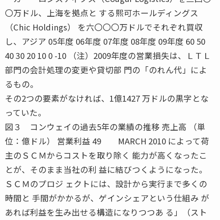
〇万ドル、上海を拠点と する熙可ホールディングス
（Chic Holdings） を六〇〇〇万ドルでそれぞれ買収
し、アジア 05年度 06年度 07年度 08年度 09年度 60 50
40 30 20 10 0 -10 （注）2009年度の営業損失は、ＬＴＬ
部門の会計処理の変更や貸切部 門の「のれん代」によ
るもの。
その2つの要素がなければ、1億1427 万ドルの黒字とな
っていた。
図３ コンウェイの過去5年の業績の推移 売上高 （単
位：億ドル） 営業利益 49 MARCH 2010 によって荷
主のＳＣＭからコストを取り除く 能力が高くなったこ
とが、そのまま当社の利 益に結びつくようになった。
ＳＣＭのプロジ ェクトには、設計から実行まで多くの
時間と 手間がかかるが、ゲインシェアという仕組み が
あれば利益を生み出せる構造になりつつあ る」（スト