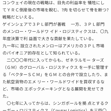
コンウェイの現在の戦略は、目先の利益率を 犠牲にし
てＹＲＣ倒産後の市場を睨む、?肉 を切らせて骨を断つ?
戦略だといえる。
ゲインシェアで３ＰＬ部門が善戦 一方、３ＰＬ部門
のメンロー・ワールドワ イド・ロジスティクスは、〇九
年度決算で利 益面で大きな貢献を果たしている。
九一年に 設立されたメンローはアメリカの３ＰＬ市場
のパイオニア的存在として知られている。
二〇〇〇年代に入ってからも、ゼネラルモー ターズ
（ＧＭ）のグローバル・ロジスティクス を一手に管理す
る「ベクターＳＣＭ」をＧＭ との合弁で設立したり、ま
た航空貨物のエメ リー・ワールドワイドを買収するな
ど、市場の エポックメーキングとなる展開を見せてき
た。
〇七年に入ってからは、シンガポールを拠 点とするク
ーガー・ロジスティクス（Cougar Logistics）を三四〇