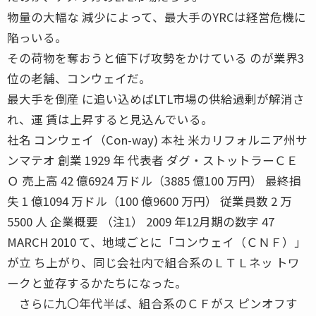
物量の大幅な 減少によって、最大手のYRCは経営危機に
陥っいる。
その荷物を奪おうと値下げ攻勢をかけている のが業界3
位の老舗、コンウェイだ。
最大手を倒産 に追い込めばLTL市場の供給過剰が解消さ
れ、運 賃は上昇すると見込んでいる。
社名 コンウェイ（Con-way) 本社 米カリフォルニア州サ
ンマテオ 創業 1929 年 代表者 ダグ・ストットラーＣＥ
Ｏ 売上高 42 億6924 万ドル（3885 億100 万円） 最終損
失 1 億1094 万ドル（100 億9600 万円） 従業員数 2 万
5500 人 企業概要 （注1） 2009 年12月期の数字 47
MARCH 2010 て、地域ごとに「コンウェイ（ＣＮＦ）」
が立 ち上がり、同じ会社内で組合系のＬＴＬネッ トワ
ークと並存するかたちになった。
さらに九〇年代半ば、組合系のＣＦがス ピンオフす