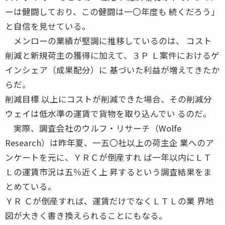
ーは健闘しており、この健闘は一〇年度も 続くだろう」
と自信を見せている。
メンローの業績が堅調に推移しているのは、 コスト
削減と新規荷主の獲得に加えて、３Ｐ Ｌ案件におけるゲ
インシェア（成果配分）に 基づいた利益が増えてきたか
らだ。
削減目標 以上にコストが削減できた場合、その削減分
ウェイは低水準の運賃で貨物を取り込んでい るのだ。
実際、調査会社のウルフ・リサーチ（Wolfe
Research）は昨年夏、一五〇社以上の荷主企 業へのア
ンケートを元に、ＹＲＣが倒産すれ ば一年以内にＬＴ
Ｌの運賃市況は五％近く上 昇するという調査結果をま
とめている。
ＹＲ Ｃが倒産すれば、運賃だけでなくＬＴＬの業 界地
図が大きく書き換えられることにもなる。