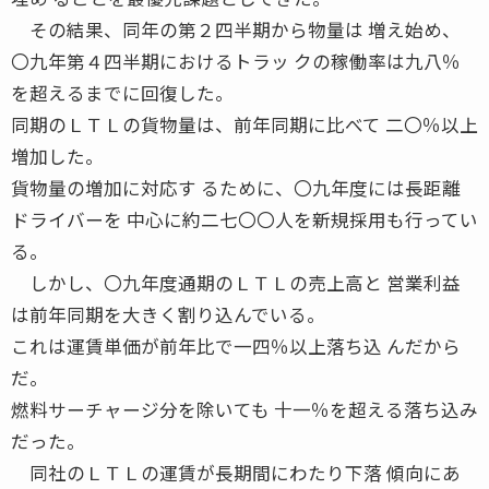
その結果、同年の第２四半期から物量は 増え始め、
〇九年第４四半期におけるトラッ クの稼働率は九八％
を超えるまでに回復した。
同期のＬＴＬの貨物量は、前年同期に比べて 二〇％以上
増加した。
貨物量の増加に対応す るために、〇九年度には長距離
ドライバーを 中心に約二七〇〇人を新規採用も行ってい
る。
しかし、〇九年度通期のＬＴＬの売上高と 営業利益
は前年同期を大きく割り込んでいる。
これは運賃単価が前年比で一四％以上落ち込 んだから
だ。
燃料サーチャージ分を除いても 十一％を超える落ち込み
だった。
同社のＬＴＬの運賃が長期間にわたり下落 傾向にあ