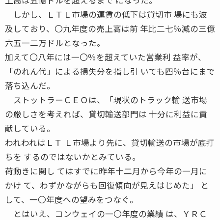
しかし、ＬＴＬ市場の運賃の低下は貸切市 場にも波
及しており、〇九年度の売上高は前 年比二七％減の三億
六五一二万ドルとなった。
加えて〇八年には一〇％を超えていた営業利 益率が、
「のれん代」による損失分を指し引 いても四％台にまで
落ち込んだ。
ストットラーＣＥＯは、「現状のトラック輸 送市場
の厳しさを考えれば、貸切輸送部門は 十分に利益に貢
献している。
われわれはＬＴ Ｌ市場より先に、貸切輸送の市場が底打
ちを するのではないかとみている。
荷動きに関し てはすでに昨年十二月から今年の一月に
かけ て、わずかながらも回復傾向が見えはじめた」 と
して、一〇年度への望みをつなぐ。
とはいえ、コンウェイの一〇年度の業績 は、ＹＲＣ