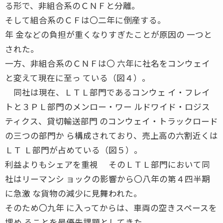
る形で、非組合系のＣＮＦと分離。
そして組合系のＣＦは〇二年に倒産する。
年 金などの負担が重くなりすぎたことが原因の 一つと
された。
一方、非組合系のＣＮＦは〇 六年に社名をコンウェイ
と変えて現在に至っ ている（図４）。
同社は現在、ＬＴＬ部門であるコンウェ イ・フレイ
トと３ＰＬ部門のメンロー・ワー ルドワイド・ロジス
ティクス、貸切輸送部門 のコンウェイ・トラックロード
の三つの部門か ら構成されており、売上高の六割近くは
ＬＴ Ｌ部門が占めている（図５）。
利益よりもシェアを重視 そのＬＴＬ部門において同
社はリーマンシ ョックの影響から〇八年の第４四半期
に急激 な貨物の減少に見舞われた。
そのため〇九年 に入ってからは、車両の空きスペースを
埋め ることを最優先課題としてきた。