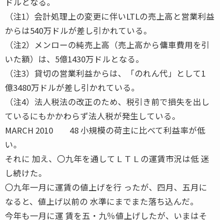
ドルとなる。
（注1）会計処理上の変更に伴いLTLの売上高と営業利益
からは540万ドルが差し引かれている。
（注2）メンローの純売上高（売上高から傭車費用を引
いた額）は、5億1430万ドルとなる。
（注3）貸切の営業利益からは、「のれん代」として1
億3480万ドルが差し引かれている。
（注4）法人税法の改正のため、税引き前で損失を出し
ているにもかかわらず法人税が発生している。
MARCH 2010 48 小規模の荷主に比べて利益率が低
い。
それに 加え、〇九年を通してＬＴＬの運賃市況は低 迷
し続けた。
〇九年一月に運賃の値上げを行 ったが、四月、五月に
なると、値上げ以前の 水準にまでまた落ち込んだ。
今年も一月に運 賃を五・九％値上げしたが、いまはそ