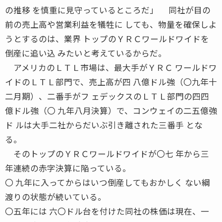
の推移 を慎重に見守っているところだ」 同社が目の
前の売上高や営業利益を犠牲に しても、物量を確保しよ
うとするのは、業界 トップのＹＲＣワールドワイドを
倒産に追い込 みたいと考えているからだ。
アメリカのＬＴＬ市場は、最大手がＹＲＣ ワールドワ
イドのＬＴＬ部門で、売上高が四 八億ドル強（〇九年十
二月期）、二番手がフ ェデックスのＬＴＬ部門の四四
億ドル強（〇 九年八月決算）で、コンウェイの二五億強
ド ルは大手二社からだいぶ引き離された三番手 とな
る。
そのトップのＹＲＣワールドワイドが〇七 年から三
年連続の赤字決算に陥っている。
〇 九年に入ってからはいつ倒産してもおかしく ない綱
渡りの状態が続いている。
〇五年には 六〇ドル台を付けた同社の株価は現在、一