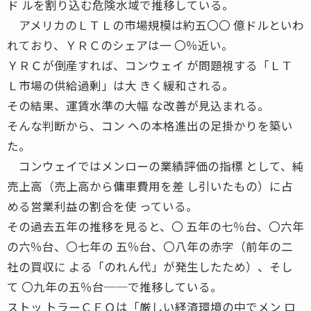
ド ルを割り込む危険水域で推移している。
アメリカのＬＴＬの市場規模は約五〇〇 億ドルといわ
れており、ＹＲＣのシェアは一 〇％近い。
ＹＲＣが倒産すれば、コンウェイ が問題視する「ＬＴ
Ｌ市場の供給過剰」は大 きく緩和される。
その結果、運賃水準の大幅 な改善が見込まれる。
そんな判断から、コン への本格進出の足掛かりを築い
た。
コンウェイではメンローの業績評価の指標 として、純
売上高（売上高から傭車費用を差 し引いたもの）に占
める営業利益の割合を使 っている。
その過去五年の推移を見ると、〇 五年の七％台、〇六年
の六％台、〇七年の 五％台、〇八年の赤字（前年の二
社の買収に よる「のれん代」が発生したため）、そし
て 〇九年の五％台──で推移している。
ストッ トラーＣＥＯは「厳しい経済環境の中でメン ロ