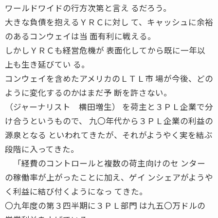
ワールドワイドの行方次第と言え るだろう。
大きな負債を抱えるＹＲＣに対し て、キャッシュに余裕
のあるコンウェイは当 面有利に戦える。
しかしＹＲＣも経営危機が 表面化してから既に一年以
上も生き延びてい る。
コンウェイを含めたアメリカのＬＴＬ市 場が今後、どの
ように変化するのかはまだ予 断を許さない。
（ジャーナリスト 横田増生） を荷主と３ＰＬ企業で分
け合うというもので、 九〇年代から３ＰＬ企業の利益の
源泉となる といわれてきたが、それがようやく実を結ぶ
段階に入ってきた。
「経費のコントロールと複数の荷主向けのセ ンター
の稼働率が上がったことに加え、ゲイ ンシェアがようや
く利益に結び付くようになっ てきた。
〇九年度の第３四半期に３ＰＬ部門 は九五〇万ドルの