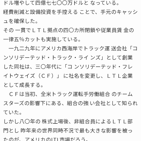
ドル増やして四億七七〇〇万ドルと なっている。
経費削減と設備投資を手控える ことで、手元のキャッシ
ュを確保した。
その 一貫でＬＴＬ拠点の四〇カ所閉鎖や従業員賃 金の
一律五％カットも実施している。
一九二九年にアメリカ西海岸でトラック運 送会社「コ
ンソリデーテッド・トラック・ライ ンズ」として創業
した同社は、三〇年代に「コ ンソリデーテッド・フレ
イトウェイズ（ＣＦ）」 に社名を変更し、ＬＴＬ企業
として成長する。
ＣＦは当初、全米トラック運転手労働組合 のチーム
スターズの影響下にある、組合の強 い会社として知られ
ていた。
しかし八〇年の 株式上場後、非組合員によるＬＴＬ部
門とし 昨年来の世界同時不況で最も大きな影響を被っ
たのが、アメリカのLTL市場だろう。