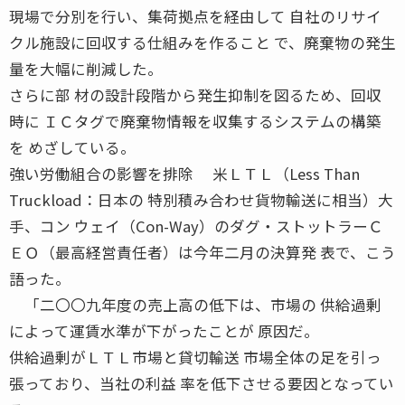
現場で分別を行い、集荷拠点を経由して 自社のリサイ
クル施設に回収する仕組みを作ること で、廃棄物の発生
量を大幅に削減した。
さらに部 材の設計段階から発生抑制を図るため、回収
時に ＩＣタグで廃棄物情報を収集するシステムの構築
を めざしている。
強い労働組合の影響を排除 米ＬＴＬ（Less Than
Truckload：日本の 特別積み合わせ貨物輸送に相当）大
手、コン ウェイ（Con-Way）のダグ・ストットラーＣ
ＥＯ（最高経営責任者）は今年二月の決算発 表で、こう
語った。
「二〇〇九年度の売上高の低下は、市場の 供給過剰
によって運賃水準が下がったことが 原因だ。
供給過剰がＬＴＬ市場と貸切輸送 市場全体の足を引っ
張っており、当社の利益 率を低下させる要因となってい