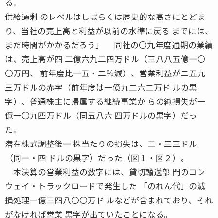
る。
供給過剰 のレベルはしばらくは歴史的な高さにとどま
り、当社の売上高と利益が以前の水準に戻る までには、
まだ時間がかかるだろう」 同社の〇九年度通期の業績
は、売上高が四 二億六九二四万ドル（三八八五億一〇
〇万円、 前年度比一五・二％減）、営業利益が二五九
三万ドルの赤字（前年度は一億九二六二万ド ルの黒
字）、普通株主に帰属する継続事業か らの純損失が一
億一〇九四万ドル（同五八六 四万ドルの黒字）だっ
た。
潜在株式調整後一 株当たりの損失は、二・三三ドル
（同一・四 ドルの黒字）だった（図１・図２）。
本決算の営業利益の数字には、貸切輸送部 門のコン
ウェイ・トラックロードで発生した 「のれん代」の減
損処理一億三四八〇〇万ド ルなどが含まれており、それ
がなければ営業 黒字が出ていたことになる。