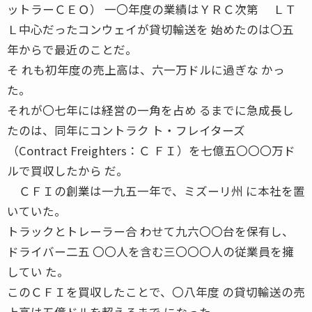
ットラーＣＥＯ） 一〇年度の業績はＹＲＣ次第 ＬＴ
Ｌ中心だったコンウェイが貸切輸送を 始めたのは〇五
年からで最近のことだ。
そ れも初年度の売上高は、六一万ドルに過ぎな かっ
た。
それが〇七年には経営の一角を占め るまでに急成長し
たのは、同年にコントラク ト・フレイターズ
（Contract Freighters：Ｃ ＦＩ）を七億五〇〇〇万ド
ルで買収したから だ。
ＣＦＩの創業は一九五一年で、ミズーリ州 に本社を置
いていた。
トラックとトレーラー合 わせて九六〇〇台を保有し、
ドライバー二五 〇〇人を含む三〇〇〇人の従業員を擁
してい た。
このＣＦＩを買収したことで、〇八年度 の貸切輸送の売
上高は五億ドルを超えるまで になった。