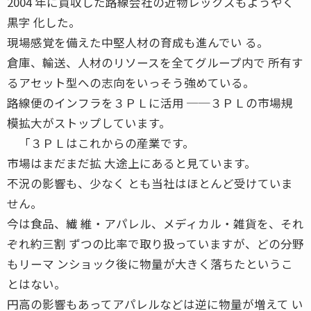
2004 年に買収した路線会社の近物レックスもようやく
黒字 化した。
現場感覚を備えた中堅人材の育成も進んでい る。
倉庫、輸送、人材のリソースを全てグループ内で 所有す
るアセット型への志向をいっそう強めている。
路線便のインフラを３ＰＬに活用 ──３ＰＬの市場規
模拡大がストップしています。
「３ＰＬはこれからの産業です。
市場はまだまだ拡 大途上にあると見ています。
不況の影響も、少なく とも当社はほとんど受けていま
せん。
今は食品、繊 維・アパレル、メディカル・雑貨を、それ
ぞれ約三割 ずつの比率で取り扱っていますが、どの分野
もリーマ ンショック後に物量が大きく落ちたというこ
とはない。
円高の影響もあってアパレルなどは逆に物量が増えて い