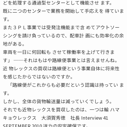
どを処理する通過型センターとして機能させ ます。
既に二つのセンターで業務を開始して手応えを 得ていま
す。
また３ＰＬ事業では受発注機能まで含 めてアウトソー
シングを請け負っているので、配車計 画にも効率化の余
地がある。
車両を一日に何回転も させて稼働率を上げて行きま
す」 ──それはもはや路線便事業とは言えませんね。
近 物レックスの買収は路線便という事業自体に将来性
を感じたからではないのですか。
「路線便がこれからも必要だという認識は持ってい ま
す。
しかし、全体の貨物輸送量は減っていくでしょ う。
それでも近物レックスを買収したのは、一つは輸 ハマ
キョウレックス 大須賀秀徳 社長 Interview 41
SEPTEMBER 2010 送力の安定確保です。