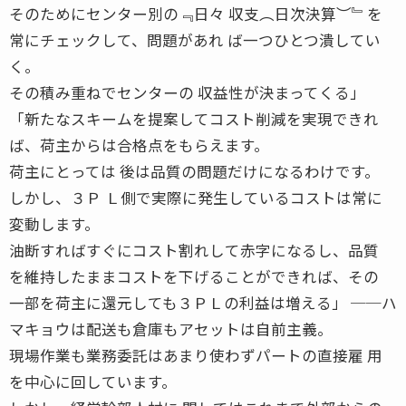
そのためにセンター別の﹃日々 収支︵日次決算︶﹄を
常にチェックして、問題があれ ば一つひとつ潰してい
く。
その積み重ねでセンターの 収益性が決まってくる」
「新たなスキームを提案してコスト削減を実現できれ
ば、荷主からは合格点をもらえます。
荷主にとっては 後は品質の問題だけになるわけです。
しかし、３Ｐ Ｌ側で実際に発生しているコストは常に
変動します。
油断すればすぐにコスト割れして赤字になるし、品質
を維持したままコストを下げることができれば、その
一部を荷主に還元しても３ＰＬの利益は増える」 ──ハ
マキョウは配送も倉庫もアセットは自前主義。
現場作業も業務委託はあまり使わずパートの直接雇 用
を中心に回しています。