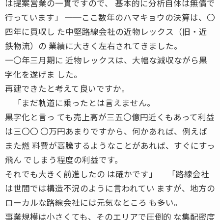
は提案営業の一貫ですので、 基本的に分析自体は無償で
行っています」 ──ここ数年のハマキョウの決算は、〇
四年に買収し た中堅路線会社の近物レックス（旧・近
鉄物流）の 業績に大きく左右されてきました。
一〇年三月期に 近物レックスは、大幅な減収ながら黒
字化を遂げま した。
再建できたと考えて良いですか。
「まだ軌道に乗ったとは言えません。
黒字化と言っ ても売上高が三五〇億円近くもあって利益
は三〇〇 〇万円あまりですから、何かあれば、例えば
また燃 料費が高騰するようなことがあれば、すぐにすっ
飛ん でしまう程度の利益です。
それでも大きく前進したの は確かです」 「路線会社
は世間では構造不況のように言われてい ますが、地方の
ローカルな路線会社には元気なところ も多い。
事業規模は小さくても、そのエリアで圧倒的 な集配密度