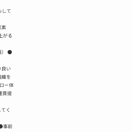
心して
（素
上がる
） ●
り良い
組織を
ォロー体
運賃提
してく
●事前