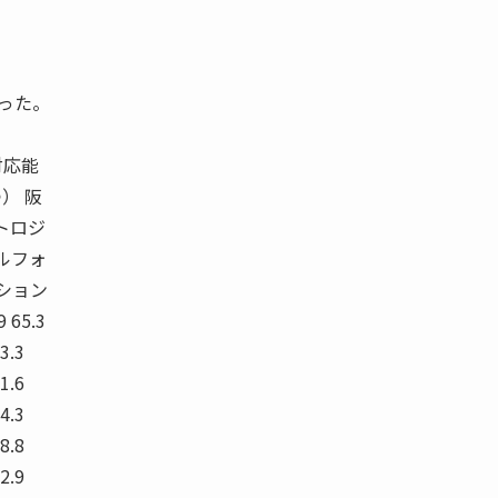
。
った。
対応能
） 阪
トロジ
ルフォ
ション
 65.3
73.3
61.6
64.3
68.8
62.9