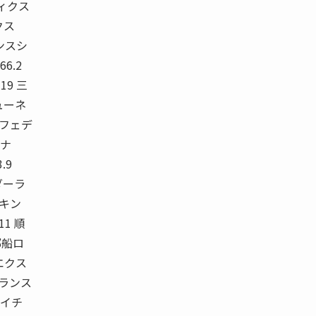
ティクス
クス
ンスシ
66.2
8 19 三
ューネ
 フェデ
ピナ
.9
ワーダーラ
ンキン
1 順
郵船ロ
エクス
トランス
ライチ