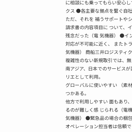
に相談にも乗ってもらい安心し
クス ●各主要な拠点を繋ぐ自
ただ、それを 補うサポートや
請求書の内容項目に ついて、
残念だった（電 気機器） ●
対応が不可能に近く、 またト
気機器） 商船三井ロジスティ
複雑性のない新規取引では、無 
南アジア、日本でのサービスが
リエとして利用。
グローバルに使いやすい （素
つかある。
他方で利用しやすい 面もあり
るのが難しく感 じられる（電
気機器） ●緊急品の場合の梱
オペレーション担当者は信頼で