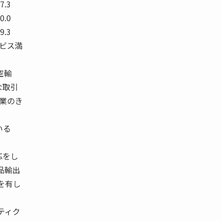
57.3
60.0
69.3
部 サービス満
23
空輸
な取引
営業のき
いる
応をし
品輸出
を有し
ティク