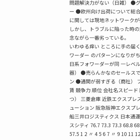
問題解決力がない（日雑） ●
ー ●欧州向け出荷について総合
に関しては現地ネットワークが
しかし、トラブルに陥った時の
念ながら一番劣っている。
いわゆる痒い ところに手の届
ワーダー のパターンになりが
日系フォワーダーが同 一レベ
器） ●売らんかなのセールス
ン ●通関が弱すぎる（商社） フ
賃 競争力 順位 会社名スピード
つ） 三菱倉庫 近鉄エクスプレ
ューション 阪急阪神エクスプレ
船三井ロジスティクス 日本通運
スシティ 76.7 73.3 73.3 68.8 68.0 
57.5 1 2 〃 4 5 6 7 〃 9 