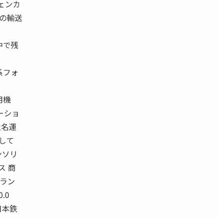
ェンカ
発の輸送
中で残
系フォ
用機
ーショ
社名運
にして
ンソリ
ス 商
トラン
0.0
西日本鉄