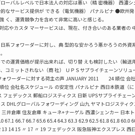
グローバルレベルで日本法人の対応は悪い（精 密機器） 西濃シ
的なサービス提供が できる（電気機器） パナルピナ ●欧州
強 く、運賃競争力を含めて非常に高いと感じる。
対応やカスタ マーサービスは、現在、付き合いのある業者の 
く日系フォワーダーに対し、典 型的な安かろう悪かろうの外資
ち。
ルでの運賃価格が提示出来れば、切り替 えも検討したい（輸送
で、コミットされない（商 社） ＵＰＳサプライチェーンソリュ
ォワーダーに対する荷主の声 JANUARY 2011 24 順位 会
 順位 会社名スケジュール の安定性 パナルピナ 西日本鉄道（
ス フェデックス 郵船ロジスティクス 日新 UPSサプライチェー
ス DHLグローバルフォワーディング 山九 ヤマトロジスティク
 三井倉庫 住友倉庫 キューネ+ナーゲル 西濃シェンカー 日本
67.1 66.7 66.7 65.6 65.4 64.3 63.3 62.9 62.5 61.8 61.8 60.0 6
10 11 12 13 14 15 〃 17 〃 19 フェデックス 阪急阪神エクスプレス 