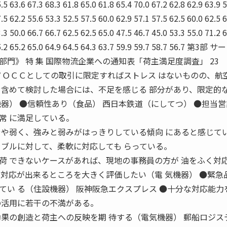
.5 63.6 67.3 68.3 61.8 65.0 61.8 65.4 70.0 67.2 62.8 62.9 63.9 
.5 62.2 55.6 53.3 52.5 57.5 60.0 62.9 57.1 57.5 62.5 60.0 62.5 
.3 50.0 66.7 66.7 62.5 62.5 65.0 47.5 46.7 45.0 53.3 55.0 71.2 
 65.2 65.2 65.0 64.9 64.5 64.3 63.7 59.9 59.7 58.7 56.7 第3
部門》 特 集 国際物流企業への通知表「荷主満足度調査」 
庫 ●ＮＶＯＣＣとしての取引に限定すればストレス はないものの、航
を含めて検討した場合には、不足を感じる 部分があり、限定的
器） ●信頼性あり（食品） 西日本鉄道（にしてつ） ●担当
常 に満足している。
やや弱く、強みと弱みがはっきりしている傾向 にあると感じて
ラブルに対して、柔軟に対応しても らっている。
荷 できないケースがあれば、現地の事務員の方が 油をふく対
い対応が出来るところを大きく評価したい（電 気機器） ●緊急
てい る（住設機器） 阪神阪急エクスプレス ●十分な対応能力
の活用に若干の不満がある。
効果の創造と荷主への反映を期 待する（電気機器） 郵船ロジス