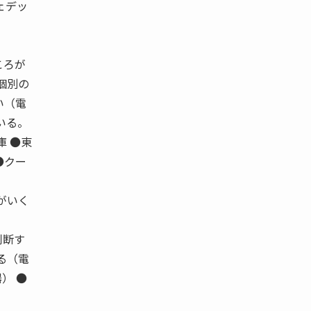
ェデッ
ころが
個別の
い（電
いる。
庫 ●東
●クー
がいく
判断す
る（電
） ●