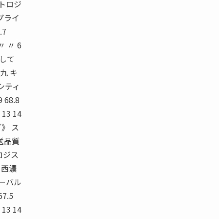
マトロジ
プライ
7
3 〃 〃 6
にして
九 キ
シティ
68.8
〃 13 14
グ》 ス
送品質
ロジス
 西濃
ローバル
7.5
〃 13 14