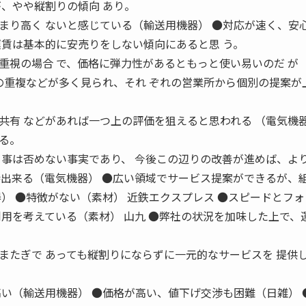
が、やや縦割りの傾向 あり。
まり高く ないと感じている（輸送用機器） ●対応が速く、安
運賃は基本的に安売りをしない傾向にあると思 う。
重視の場合 で、価格に弾力性があるともっと使い易いのだ が
轄の重複などが多く見られ、それ ぞれの営業所から個別の提案が
共有 などがあれば一つ上の評価を狙えると思われる （電気機器
る。
る事は否めない事実であり、 今後この辺りの改善が進めば、よ
待出来る（電気機器） ●広い領域でサービス提案ができるが、
） ●特徴がない（素材） 近鉄エクスプレス ●スピードとフ
利用を考えている（素材） 山九 ●弊社の状況を加味した上で、
またぎで あっても縦割りにならずに一元的なサービスを 提供
高い（輸送用機器） ●価格が高い、値下げ交渉も困難（日雑） 