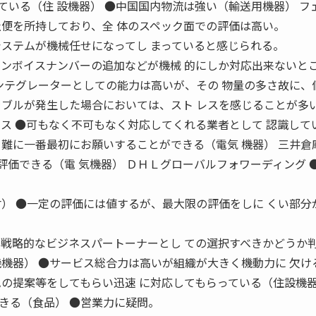
ている（住 設機器） ●中国国内物流は強い（輸送用機器） フ
社便を所持しており、全 体のスペック面での評価は高い。
システムが機械任せになってし まっていると感じられる。
インボイスナンバーの追加などが機械 的にしか対応出来ないと
インテグレーターとしての能力は高いが、その 物量の多さ故に、
ラブルが発生した場合においては、スト レスを感じることが多
クス ●可もなく不可もなく対応してくれる業者として 認識して
難に一番最初にお願いすることができる（電気 機器） 三井倉
評価できる（電 気機器） ＤＨＬグローバルフォワーディング 
材） ●一定の評価には値するが、最大限の評価をしに くい部分
、戦略的なビジネスパートーナーとし ての選択すべきかどうか
機機器） ●サービス総合力は高いが組織が大きく機動力に 欠け
包の提案等をしてもらい迅速 に対応してもらっている（住設機器
きる（食品） ●営業力に疑問。