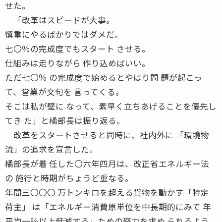
せた。
「改革はスピードが大事。
慎重にやるばかりではダメだ。
七〇％の完成度でもスタート させる。
仕組みは走りながら 作り込めばいい。
ただ七〇％ の完成度で始めるとやはり問 題が起こっ
て、営業が文句を 言ってくる。
そこは私が壁に なって、素早く立ちあげることを優先し
てき た」と橘部長は振り返る。
改革をスタートさせると同時に、社内外に 「環境物
流」の追求を宣言した。
橘部長が着 任した〇六年四月は、改正省エネルギー法
の 施行と時期がちょうど重なる。
年間三〇〇〇 万トンキロを超える貨物を動かす「特定
荷主」 は「エネルギー消費原単位を中長期的にみて 年
平均一％以上低減する」ための努力を求め られるよう