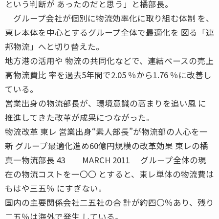
という判断が あったのだと思う」と橘部長。
グループ会社が個別に物流効率化に取り組む体制 を、
東レ本体を中心とするグループ全体で最適化を 図る「連
邦物流」へと切り替えた。
地方港の活用や 物流の共同化などで、連結ベースの売上
高物流費比 率を過去5年間で2.05 ％から1.76 ％に改善し
ている。
営業出身の物流部長が、環境意識の高まりを追い風 に
推進してきた改革が成果につながった。
物流改革 東レ 営業出身“素人部長”が物流部の人心を一
新 グループ最適化進め60億円規模の改革効果 東レの橘
真一物流部長 43 MARCH 2011 グループ全体の現
在の物流コストを一〇〇 とすると、東レ単体の物流費は
もはや三五％ にすぎない。
国内の主要関係会社二五社の合 計が約四〇％あり、残り
二五％は海外で発生 している。