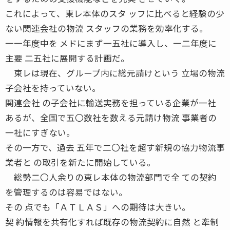
これによって、東レ本体のスタ ッフに比べると経験の少
ない関連会社の物流 スタッフの業務を効率化する。
一一年度中を メドにまず一五社に導入し、一二年度に
主要 二五社に展開する計画だ。
東レは現在、グループ内に総元請けという 立場の物流
子会社を持っていない。
関連会社 の子会社に輸送実務を担っている企業が一社
あるが、全国で五〇数社を数える元請け物流 事業者の
一社にすぎない。
その一方で、過去 五年で二〇社を超す新規の協力物流事
業者と の取引を新たに開始している。
総勢二〇人余りの東レ本体の物流部門で全 ての契約
を管理するのは容易ではない。
その 点でも「ＡＴＬＡＳ」への期待は大きい。
契 約情報を共有化すれば既存の物流契約に自然 と牽制