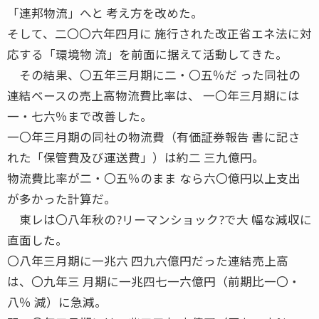
「連邦物流」へと 考え方を改めた。
そして、二〇〇六年四月に 施行された改正省エネ法に対
応する「環境物 流」を前面に据えて活動してきた。
その結果、〇五年三月期に二・〇五％だ った同社の
連結ベースの売上高物流費比率は、 一〇年三月期には
一・七六％まで改善した。
一〇年三月期の同社の物流費（有価証券報告 書に記さ
れた「保管費及び運送費」）は約二 三九億円。
物流費比率が二・〇五％のまま なら六〇億円以上支出
が多かった計算だ。
東レは〇八年秋の?リーマンショック?で大 幅な減収に
直面した。
〇八年三月期に一兆六 四九六億円だった連結売上高
は、〇九年三 月期に一兆四七一六億円（前期比一〇・
八％ 減）に急減。