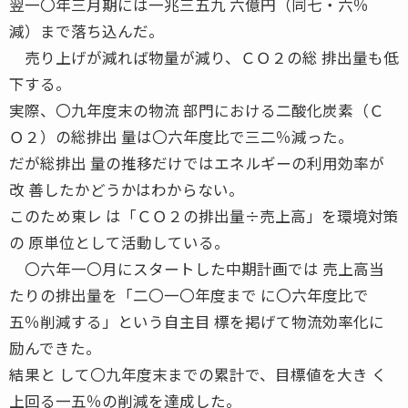
翌一〇年三月期には一兆三五九 六億円（同七・六％
減）まで落ち込んだ。
売り上げが減れば物量が減り、ＣＯ２の総 排出量も低
下する。
実際、〇九年度末の物流 部門における二酸化炭素（Ｃ
Ｏ２）の総排出 量は〇六年度比で三二％減った。
だが総排出 量の推移だけではエネルギーの利用効率が
改 善したかどうかはわからない。
このため東レ は「ＣＯ２の排出量÷売上高」を環境対策
の 原単位として活動している。
〇六年一〇月にスタートした中期計画では 売上高当
たりの排出量を「二〇一〇年度まで に〇六年度比で
五％削減する」という自主目 標を掲げて物流効率化に
励んできた。
結果と して〇九年度末までの累計で、目標値を大き く
上回る一五％の削減を達成した。