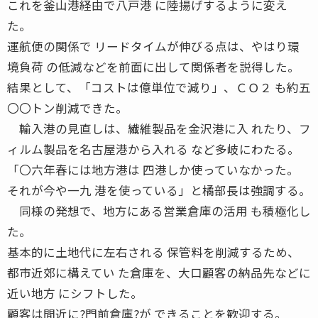
これを釜山港経由で八戸港 に陸揚げするように変え
た。
運航便の関係で リードタイムが伸びる点は、やはり環
境負荷 の低減などを前面に出して関係者を説得した。
結果として、「コストは億単位で減り」、ＣＯ２ も約五
〇〇トン削減できた。
輸入港の見直しは、繊維製品を金沢港に入 れたり、フ
ィルム製品を名古屋港から入れる など多岐にわたる。
「〇六年春には地方港は 四港しか使っていなかった。
それが今や一九 港を使っている」と橘部長は強調する。
同様の発想で、地方にある営業倉庫の活用 も積極化し
た。
基本的に土地代に左右される 保管料を削減するため、
都市近郊に構えてい た倉庫を、大口顧客の納品先などに
近い地方 にシフトした。
顧客は間近に?門前倉庫?が できることを歓迎する。