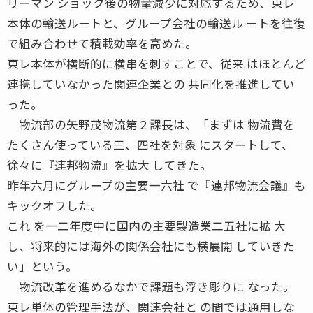
リーマン ショック後の物量減少に対応するため、東レ
本体の輸送ルートと、グループ会社の輸送ル ートを往復
で組み合わせて積載効率を高めた。
東レ本体が横断的に横串を刺すことで、従来 はほとんど
連携していなかった関連企業との 共同化を推進してい
った。
物流部の矢野茂物流第２課長は、「まずは 物流費を
たくさん使っている三、四社を対象 にスタートして、
徐々に『連邦物流』を拡大 してきた。
昨年六月にグループの主要一六社 で『連邦物流会議』も
キックオフした。
これ を一二年度中に国内の主要製造業二五社に拡 大
し、将来的には海外の関係会社にも横展開 していきた
い」という。
物流改革を進めるなかで課題も浮き彫りに なった。
東レ単体の管理手法が、関連会社と の間では通用しな