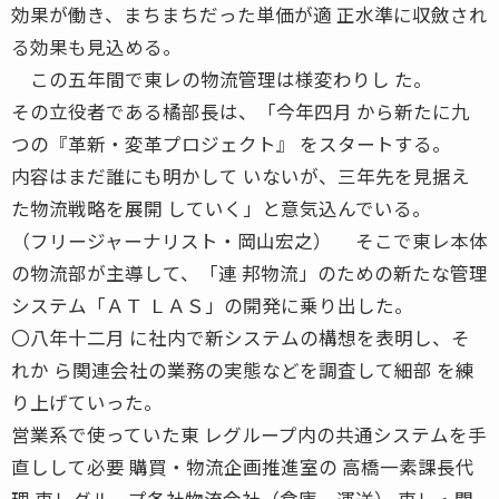
効果が働き、まちまちだった単価が適 正水準に収斂され
る効果も見込める。
この五年間で東レの物流管理は様変わりし た。
その立役者である橘部長は、「今年四月 から新たに九
つの『革新・変革プロジェクト』 をスタートする。
内容はまだ誰にも明かして いないが、三年先を見据え
た物流戦略を展開 していく」と意気込んでいる。
（フリージャーナリスト・岡山宏之） そこで東レ本体
の物流部が主導して、「連 邦物流」のための新たな管理
システム「ＡＴ ＬＡＳ」の開発に乗り出した。
〇八年十二月 に社内で新システムの構想を表明し、そ
れか ら関連会社の業務の実態などを調査して細部 を練
り上げていった。
営業系で使っていた東 レグループ内の共通システムを手
直しして必要 購買・物流企画推進室の 高橋一素課長代
理 東レグループ各社物流会社（倉庫、運送） 東レ・関