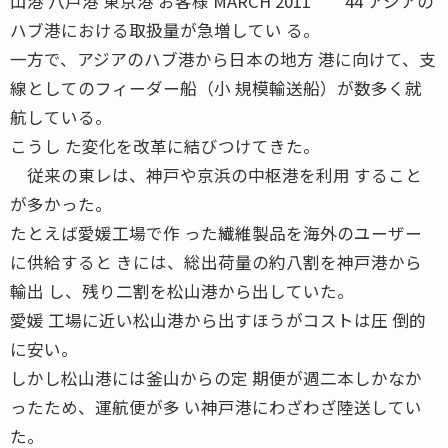
山港 八戸港 東京港 お客様 MARCH 2011 44 アジアの
ハブ港における取扱量が急増してい る。
一方で、アジアのハブ港から日本の地方 港に向けて、支
線としてのフィーダー船（小 規模輸送船）が数多く就
航している。
こうし た変化を改革に結びつけてきた。
従来の東レは、神戸や京浜の中枢港を利用 すること
が多かった。
たとえば愛媛工場で作 った繊維製品を海外のユーザー
に供給すると きには、総出荷量の約八割を神戸港から
輸出 し、残り二割を松山港から出していた。
愛媛 工場に近い松山港から出すほうがコストは圧 倒的
に安い。
しかし松山港には釜山からの定 期便が週二本しかなか
ったため、運航便が多 い神戸港にわざわざ陸送してい
た。