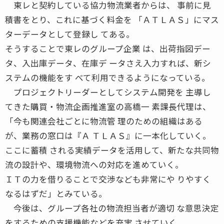
東レと契約している協力物流業者からは、 事前に見
積書をとり、これに基づく料金を 「ＡＴＬＡＳ」にマス
ターデータとして登録し てある。
そうすることで東レのグループ企業 は、出荷指図デー
タ、入出庫データ、在庫デ ータさえ入力すれば、新シ
ステムの機能をす べて利用できるようになっている。
プロジェクトリーダーとしてシステム開発を 主導し
てきた購買・物流企画推進室の高橋一 素課長代理は、
「今も関連会社ごとに物流管 理のための組織はある
が、業務の窓口は『Ａ ＴＬＡＳ』に一本化していく。
ここに蓄積 される実績データを活用して、新たな共同物
流の設計や、環境物流への対応を進めていく。
ＩＴの力を借りることで交渉なども非常にや りやすく
なるはずだ」とみている。
今後は、グループ各社の物流担当者が適切 な意思決定
をするための支援機能などを充実 させていく。