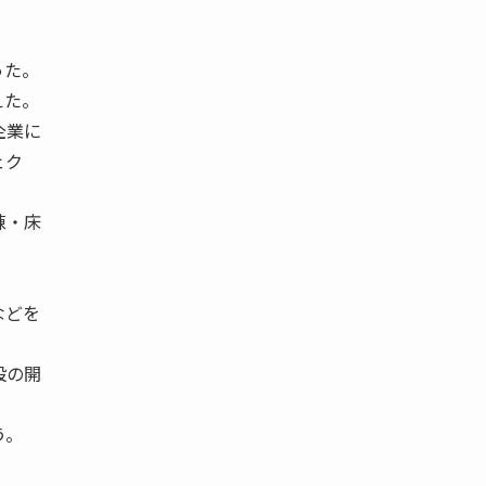
った。
えた。
企業に
ェク
棟・床
などを
設の開
う。