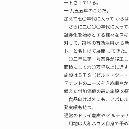
ートさせている。
一 九五五年のことだ。
加えて七〇年代に入って から
さらに二〇〇〇年代に入って、
証券化を始めとする様々なスキ
対して、跡地の有効活用か ら
ト」と名付けて展開 してきた
〇三年に第一号案件が竣工して
面積にして六〇万坪以上に達す
施設はＢＴＳ（ビルド・ツー・
テナントのニーズをきめ細やか
備えた付加価値の高い施設 の
食品向け以外にも、アパレルの
発実績も持つ。
通常のドライ倉庫やマ ルチテ
用地は大和ハウス自身で予め取