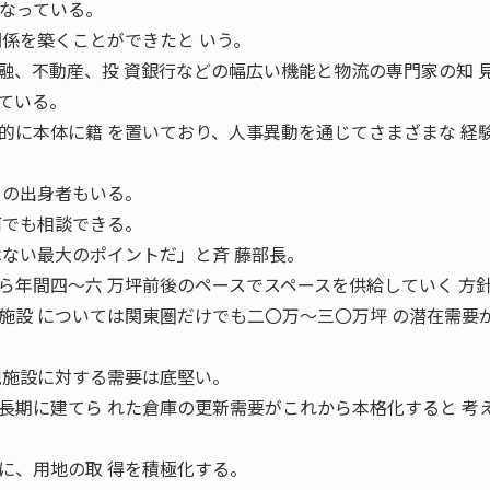
になっている。
関係を築くことができたと いう。
、不動産、投 資銀行などの幅広い機能と物流の専門家の知 
ている。
的に本体に籍 を置いており、人事異動を通じてさまざまな 経
Ｌの出身者もいる。
何でも相談できる。
はない最大のポイントだ」と斉 藤部長。
年間四〜六 万坪前後のペースでスペースを供給していく 方
施設 については関東圏だけでも二〇万〜三〇万坪 の潜在需要
規施設に対する需要は底堅い。
長期に建てら れた倉庫の更新需要がこれから本格化すると 考
、用地の取 得を積極化する。