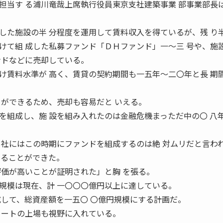
担当す る浦川竜哉上席執行役員東京支社建築事業 部事業部長
た施設の半 分程度を運用して賃料収入を得ているが、残 り
けて組 成した私募ファンド「ＤＨファンド」一〜三 号や、施
ンドなどに売却している。
賃料水準が 高く、賃貸の契約期間も一五年〜二〇年と長 期
とができるため、売却も容易だと いえる。
組成し、施 設を組み入れたのは金融危機まっただ中の〇 八
 社にはこの時期にファンドを組成するのは絶 対ムリだと言わ
せることができた。
評価が高いことが証明された」と胸 を張る。
模は現在、計 一〇〇〇億円以上に達している。
成して、総資産額を一五〇 〇億円規模にする計画だ。
リートの上場も視野に入れている。