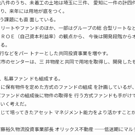
地八件のうち、未着工の土地は埼玉に三件、 愛知に一件の計四
おり、来年には用地が底をつく。
う課題にも直 面している。
 リートやファンドのほか、一部はグループの総 合型リートな
、ＲＯＥ（自己資本利益率）の観点から、 今後は開発段階から
いる。
などをパー トナーとした共同投資事業を増やす。
越市のセンターは、三 井物産と共同で用地を取得し、開発した
私募ファン ドも組成する。
めに保有物件を定めた方式のファンドの組成 を計画しているが
ばファンドの組成後に物件の取得を 行う方式ファンドも手がけ
ていく考えだ。
通じて培ってきたアセット マネジメント能力をより活かすこと
流投資事業部長 オリックス不動産 ──低迷期にマル