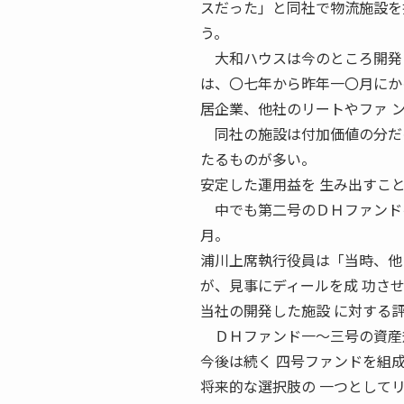
スだった」と同社で物流施設を
う。
大和ハウスは今のところ開発し
は、〇七年から昨年一〇月にか
居企業、他社のリートやファ 
同社の施設は付加価値の分だけ
たるものが多い。
安定した運用益を 生み出すこ
中でも第二号のＤＨファンドを
月。
浦川上席執行役員は「当時、他
が、見事にディールを成 功さ
当社の開発した施設 に対する
ＤＨファンド一〜三号の資産規
今後は続く 四号ファンドを組
将来的な選択肢の 一つとして