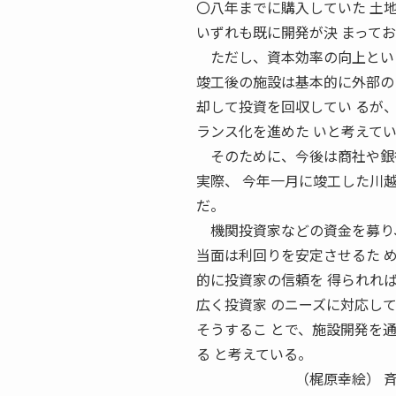
〇八年までに購入していた 土
いずれも既に開発が決 まって
ただし、資本効率の向上とい
竣工後の施設は基本的に外部の
却して投資を回収してい るが
ランス化を進めた いと考えて
そのために、今後は商社や銀行
実際、 今年一月に竣工した川
だ。
機関投資家などの資金を募り、
当面は利回りを安定させるた 
的に投資家の信頼を 得られれ
広く投資家 のニーズに対応し
そうするこ とで、施設開発を
る と考えている。
（梶原幸絵） 斉藤裕久物