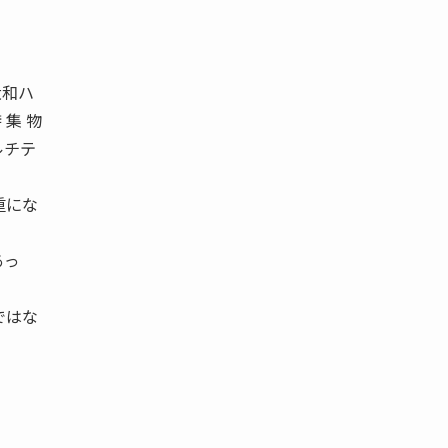
和ハ
集 物
ルチテ
重にな
あっ
ではな