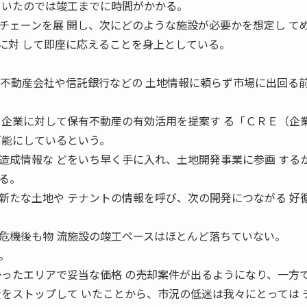
ていたのでは竣工までに時間がかかる。
チェーンを展 開し、次にどのような施設が必要かを想定し て
に対 して即座に応えることを身上としている。
、不動産会社や信託銀行などの 土地情報に頼らず市場に出回る
 企業に対して保有不動産の有効活用を提案す る「ＣＲＥ（企
可能にしているという。
成情報な どをいち早く手に入れ、土地開発事業に参画 する
る。
新たな土地や テナントの情報を呼び、次の開発につながる 好
機後も物 流施設の竣工ペースはほとんど落ちていない。
。
かったエリアで妥当な価格 の売却案件が出るようになり、一方
資をストップして いたことから、市況の低迷は我々にとっては 