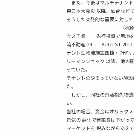
また、今後はマルチテナント型
東日本大震災 以降、仙台など
そうした突発的な需要に対して
（梶原幸絵） 浦川竜哉
ウス工業 ──先行投資で用地を
流不動産 29 AUGUST 
ナント型物流施設四棟・ 計約
リーマンショック 以降、他の
っていた。
テナントの決まっていない施設
た。
しかし、同社の斉藤裕久物流投
い。
当社の場合、資金はオリックス
景気の 悪化で建築費は下がっ
マーケットを 睨みながらあえ