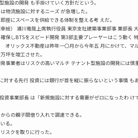
施設の開発 も手掛けていく方針だという。
では物流施設に対するニーズ が急増した。
 即座にスペースを供給できる体制を整える考 えだ。
上席執行役員 東京支社建築事業部事 業部長 大
確保しBTSをスピード開発 第3部主要プレーヤーはこう動く 特 
2011 オリックス不動産は昨年一〇月から今年五 月にかけて、マ
六万坪を竣工させた。
開発事業者はリスクの高いマルチ テナント型施設の開発には慎
に対する先行 投資には銀行が首を縦に振らないという事情 も
資事業部長 は「新規施設に対する需要がゼロになったわ け
 からの親子間借り入れで調達できる。
ている。
てリスクを取りに行った。