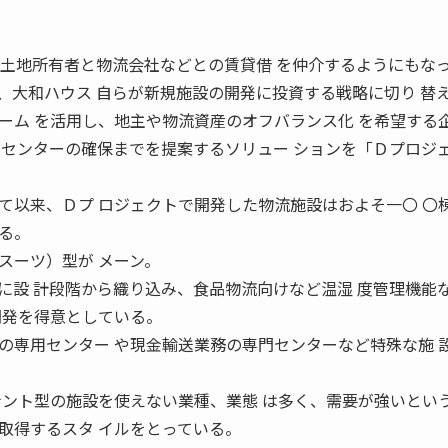
は土地所有者と物流会社などとの賃貸借 を仲介するようにもな
大和ハウス 自らが新規施設の開発に投資する戦略に切り 替
ーム を活用し、地主や物流資産のオフバランス化 を希望する
新センターの確保までを提案するソリュー ションを「Ｄプロジ
。
以来、Ｄプ ロジェクトで開発した物流施設はおよそ一〇 〇
る。
スーツ）型が メーン。
に設 計段階から織り込み、食品物流向けなど温湿 度管理機能
開発を得意としている。
専用センター や現金輸送業務の専門センターなど特殊な施 
ナント型の施設を使えない業種、業態 は多く、需要が強いとい
得するスタ イルをとっている。