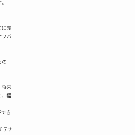
件。
どに売
オフバ
もの
、将来
て、幅
ができ
チテナ