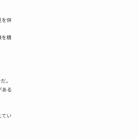
見を併
験を積
針だ。
がある
えてい