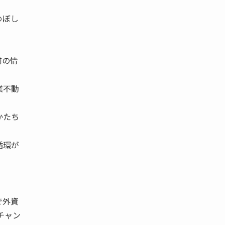
めぼし
前の情
業不動
かたち
循環が
で外資
チャン