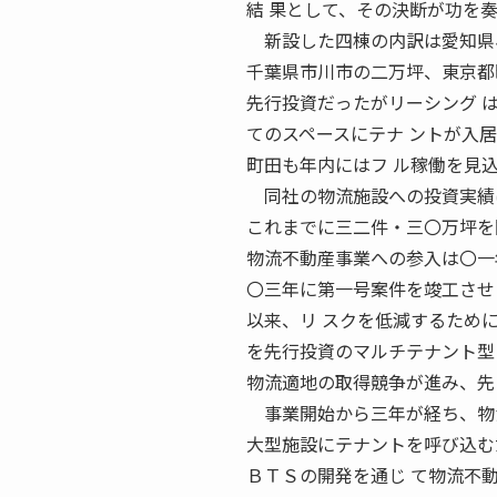
結 果として、その決断が功を奏
新設した四棟の内訳は愛知県小
千葉県市川市の二万坪、東京都
先行投資だったがリーシング 
てのスペースにテナ ントが入
町田も年内にはフ ル稼働を見
同社の物流施設への投資実績
これまでに三二件・三〇万坪を
物流不動産事業への参入は〇一
〇三年に第一号案件を竣工させ
以来、リ スクを低減するため
を先行投資のマルチテナント型
物流適地の取得競争が進み、先
事業開始から三年が経ち、物流
大型施設にテナントを呼び込む
ＢＴＳの開発を通じ て物流不