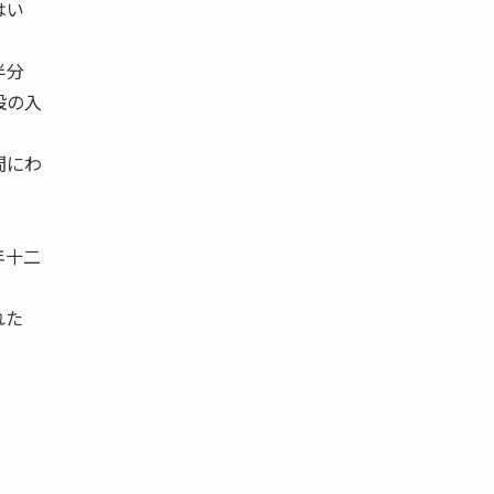
はい
半分
設の入
間にわ
年十二
れた