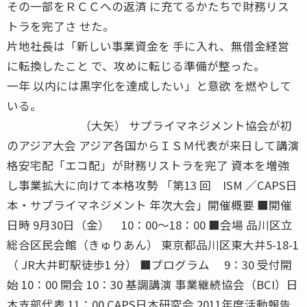
その一部をＲＣＣへの返済 に充てるかたちで財務リス
トラを完了さ せた。
片地社長は「新しい事業資金を 手に入れ、無借金経営
に転換したこと で、攻めに転じる準備が整った。
一年 以内には黒字化を達成したい」と意欲 を燃やして
いる。
（大矢） サプライマネジメント協会が初
のアジア大会 アジア各国からＩＳＭ代表が来日して講演
格安宅配「エコ配」が財務リストラを完了 資本を増強
し事業拡大に向けて本格攻勢 「第13 回 ISM ／CAPS日
本・サプライマネジメント 年次大会」開催概要 ■開催
日時 9月30日（金） 10：00〜18：00 ■会場 品川区立
総合区民会館（きゅりあん） 東京都品川区東大井5-18-1
（ JR大井町駅徒歩1 分） ■プログラム 9：30 受付開
始 10：00 開会 10：30 基調講演 事業継続協会（BCI）日
本支部代表 11：00 CAPS日本研究会 2011年度活動報告