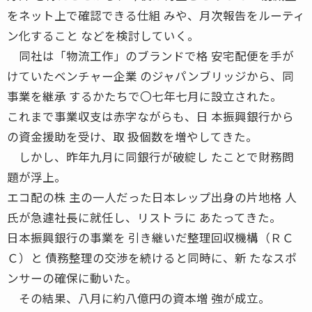
をネット上で確認できる仕組 みや、月次報告をルーティ
ン化すること などを検討していく。
同社は「物流工作」のブランドで格 安宅配便を手が
けていたベンチャー企業 のジャパンブリッジから、同
事業を継承 するかたちで〇七年七月に設立された。
これまで事業収支は赤字ながらも、日 本振興銀行から
の資金援助を受け、取 扱個数を増やしてきた。
しかし、昨年九月に同銀行が破綻し たことで財務問
題が浮上。
エコ配の株 主の一人だった日本レップ出身の片地格 人
氏が急遽社長に就任し、リストラに あたってきた。
日本振興銀行の事業を 引き継いだ整理回収機構（ＲＣ
Ｃ）と 債務整理の交渉を続けると同時に、新 たなスポ
ンサーの確保に動いた。
その結果、八月に約八億円の資本増 強が成立。