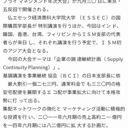
プライ マネジメント年次大会」が九月三〇 日に東京・
五反田で開催される。
仏エセック経済商科大学院大学 （ＥＳＳＥＣ）の国
際購買学部長が 特別講演を行うほか、今回はイン ド、
韓国、香港、台湾、フィリピン からＩＳＭ支部の代表
者らが来日 し、それぞれ講演を行う予定で、Ｉ ＳＭ初
のアジア大会となる。
今回の大会テーマは「企業の調 達継続計画（ Supply
Continuity Planning）」。
基調講演を事業継続 協会（ＢＣＩ）の日本支部長に依
最大割引一個二七三円、通常料金で も三三〇円の格
安宅配便を展開するエ コ配が事業拡大に向けて本格攻
勢に打 って出る。
集配ネットワークの強化と マーケティング活動に積極的
な投資を行 い、二〇一一年六月期の売上高約二一 億円
を一四年六月期には八二億円に拡 大する計画だ。