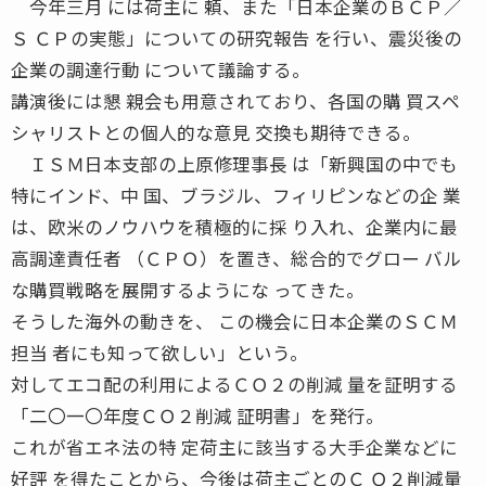
今年三月 には荷主に 頼、また「日本企業のＢＣＰ／
Ｓ ＣＰの実態」についての研究報告 を行い、震災後の
企業の調達行動 について議論する。
講演後には懇 親会も用意されており、各国の購 買スペ
シャリストとの個人的な意見 交換も期待できる。
ＩＳＭ日本支部の上原修理事長 は「新興国の中でも
特にインド、中 国、ブラジル、フィリピンなどの企 業
は、欧米のノウハウを積極的に採 り入れ、企業内に最
高調達責任者 （ＣＰＯ）を置き、総合的でグロー バル
な購買戦略を展開するようにな ってきた。
そうした海外の動きを、 この機会に日本企業のＳＣＭ
担当 者にも知って欲しい」という。
対してエコ配の利用によるＣＯ２の削減 量を証明する
「二〇一〇年度ＣＯ２削減 証明書」を発行。
これが省エネ法の特 定荷主に該当する大手企業などに
好評 を得たことから、今後は荷主ごとのＣ Ｏ２削減量