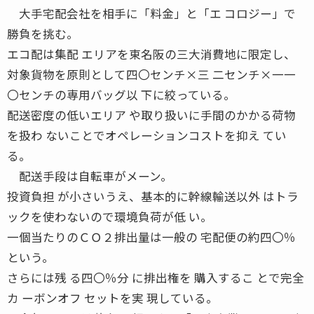
大手宅配会社を相手に「料金」と「エ コロジー」で
勝負を挑む。
エコ配は集配 エリアを東名阪の三大消費地に限定し、
対象貨物を原則として四〇センチ×三 二センチ×一一
〇センチの専用バッグ以 下に絞っている。
配送密度の低いエリア や取り扱いに手間のかかる荷物
を扱わ ないことでオペレーションコストを抑え てい
る。
配送手段は自転車がメーン。
投資負担 が小さいうえ、基本的に幹線輸送以外 はトラ
ックを使わないので環境負荷が低 い。
一個当たりのＣＯ２排出量は一般の 宅配便の約四〇％
という。
さらには残 る四〇％分 に排出権を 購入するこ とで完全
カ ーボンオフ セットを実 現している。