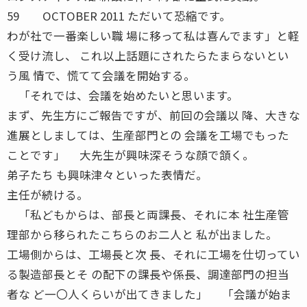
59 OCTOBER 2011 ただいて恐縮です。
わが社で一番楽しい職 場に移って私は喜んでます」と軽
く受け流し、 これ以上話題にされたらたまらないとい
う風 情で、慌てて会議を開始する。
「それでは、会議を始めたいと思います。
まず、先生方にご報告ですが、前回の会議以 降、大きな
進展としましては、生産部門との 会議を工場でもった
ことです」 大先生が興味深そうな顔で頷く。
弟子たち も興味津々といった表情だ。
主任が続ける。
「私どもからは、部長と両課長、それに本 社生産管
理部から移られたこちらのお二人と 私が出ました。
工場側からは、工場長と次 長、それに工場を仕切ってい
る製造部長とそ の配下の課長や係長、調達部門の担当
者な ど一〇人くらいが出てきました」 「会議が始ま