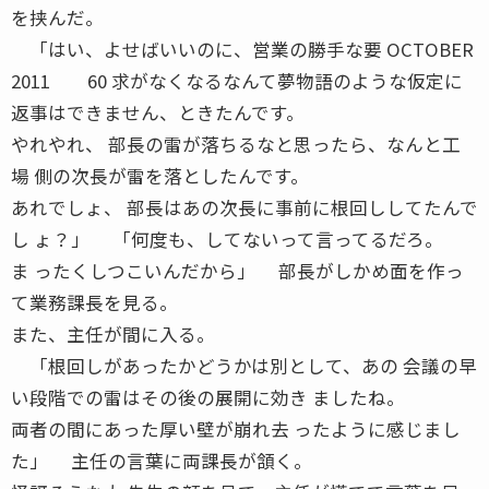
を挟んだ。
「はい、よせばいいのに、営業の勝手な要 OCTOBER
2011 60 求がなくなるなんて夢物語のような仮定に
返事はできません、ときたんです。
やれやれ、 部長の雷が落ちるなと思ったら、なんと工
場 側の次長が雷を落としたんです。
あれでしょ、 部長はあの次長に事前に根回ししてたんで
し ょ？」 「何度も、してないって言ってるだろ。
ま ったくしつこいんだから」 部長がしかめ面を作っ
て業務課長を見る。
また、主任が間に入る。
「根回しがあったかどうかは別として、あの 会議の早
い段階での雷はその後の展開に効き ましたね。
両者の間にあった厚い壁が崩れ去 ったように感じまし
た」 主任の言葉に両課長が頷く。