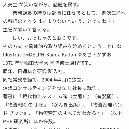
大先生 が笑いながら、話題を戻す。
「業務課長の縛りは部長に任せるとして、 週次生産へ
の移行のネックはあまりないとい うことですね？」
主任が頷いて答える。
「はい、おっしゃるとおりです。
その方向 で具体的な取り組みを始めるということにな
Illustration©ELPH-Kanda Kadan ゆあさ・かずお
1971 年早稲田大学大 学院修士課程修了。
同年、日通総合研究 所入社。
同社常務を経て、2004 年4 月に独立。
湯浅コンサルティングを設立 し社長に就任。
著書に『現代物流システ ム論（共著）』（有斐閣）、
『物流ABC の 手順』（かんき出版）、『物流管理ハン
ド ブック』、『物流管理のすべてがわかる本』 （以上
PHP 研究所）ほか多数。