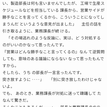
い、製造部長は何も言いませんでしたが、 工場で生産ス
ケジュールなどを担当している 課長から、営業サイドが
勝手なことを言って くるから、こういうことになってし
まうんだ というような意見が出ました」 主任の話を
引き取るように、業務課長が続 ける。
「その場逃れのような反論に、実は、ど う対処する
のがいいのかなって思ったんです。
『営業はどんな勝手なこと言ってくるの』なん て逆質問
しても、意味のある議論にならない なって思ったもんで
すから。
そしたら、うち の部長が一言言ったんです。
突き放すように ‥‥」 「別に突き放したわけじゃな
いよ。
でも、 あのとき、業務課長が対処に迷って躊躇して た
なんて驚きだ。
そんなこともあるんだ‥‥」 部長と業務課長のやり