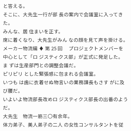
と答える。
そこに、大先生一行が部 長の案内で会議室に入ってき
た。
みんな、居 住まいを正す。
席に着くなり、大先生がみん なの顔を見て声を掛ける。
メーカー物流編 ♦ 第 25 回 プロジェクトメンバーを
中心として「ロ ジスティクス部」が正式に発足した。
ま ずは生産部門との調整会議だ。
ピリピリ とした緊張感に包まれる会議室。
いつも は歯に衣着せぬ物言いの業務課長もさす がに及
び腰だ。
いよいよ物流部長改めロ ジスティクス部長の出番のよう
だ。
大先生 物流一筋三〇有余年。
体力弟子、美人弟子の二人 の女性コンサルタントを従