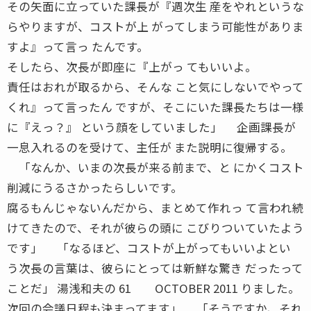
その矢面に立っていた課長が『週次生 産をやれというな
らやりますが、コストが上 がってしまう可能性がありま
すよ』って言っ たんです。
そしたら、次長が即座に『上がっ てもいいよ。
責任はおれが取るから、そんな こと気にしないでやって
くれ』って言ったん ですが、そこにいた課長たちは一様
に『えっ？』 という顔をしていました」 企画課長が
一息入れるのを受けて、主任が また説明に復帰する。
「なんか、いまの次長が来る前まで、と にかくコスト
削減にうるさかったらしいです。
腐るもんじゃないんだから、まとめて作れっ て言われ続
けてきたので、それが彼らの頭に こびりついていたよう
です」 「なるほど、コストが上がってもいいよとい
う次長の言葉は、彼らにとっては新鮮な驚き だったって
ことだ」 湯浅和夫の 61 OCTOBER 2011 りました。
次回の会議日程も決まってます」 「そうですか、それ