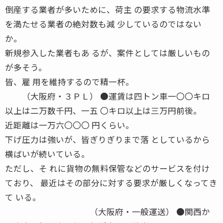
倒産する業者が多いために、荷主 の要求する物流水準
を満たせる業者の絶対数も減 少しているのではない
か。
新規参入した業者もあ るが、案件としては厳しいもの
が多そう。
皆、雇 用を維持するので精一杯。
（大阪府・３ＰＬ） ●運賃は四トン車一〇〇キロ
以上は二万数千円、一五 〇キロ以上は三万円前後。
近距離は一万六〇〇〇 円くらい。
下げ圧力は強いが、皆ぎりぎりまで落 としているから
横ばいが続いている。
ただし、そ れに貨物の無料保管などのサービスを付け
ており、 最近はその部分に対する要求が厳しくなってき
て いる。
（大阪府・一般運送） ●関西か