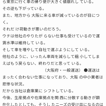
ら東京に行く車の帰り便が大きく値崩れし ている。
その逆も下がっている。
また、地方から 大阪に来る車が減っているのが目につ
く。
それだ け荷動きが悪いのだろう。
ウチは他社のやりたが らない仕事も受けているので運
賃水準は維持して いる。
そして車を増やして自社で運ぶようにして いる。
他社のように、いったん車両を減らして縮 小してしま
えばもう戻らない、終わりだと思って いる。
（大阪府・一般運送） ●運送は
まったく合わない仕事になっており、大阪 の中小業者は
悲惨な状況。
だから当社は倉庫業に シフトしている。
今後、生産拠点や在庫拠点を関 西に分散する動きが顕
在化したとしても、そうし たニーズの受け皿になるのは