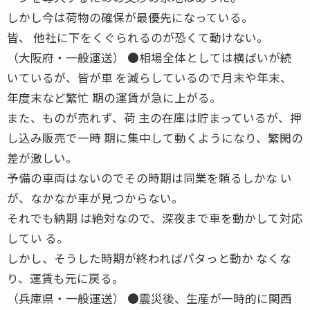
しかし今は荷物の確保が最優先になっている。
皆、 他社に下をくぐられるのが恐くて動けない。
（大阪府・一般運送） ●相場全体としては横ばいが続
いているが、皆が車 を減らしているので月末や年末、
年度末など繁忙 期の運賃が急に上がる。
また、ものが売れず、荷 主の在庫は貯まっているが、押
し込み販売で一時 期に集中して動くようになり、繁閑の
差が激しい。
予備の車両はないのでその時期は同業を頼るしかな い
が、なかなか車が見つからない。
それでも納期 は絶対なので、深夜まで車を動かして対応
してい る。
しかし、そうした時期が終わればパタっと動か なくな
り、運賃も元に戻る。
（兵庫県・一般運送） ●震災後、生産が一時的に関西