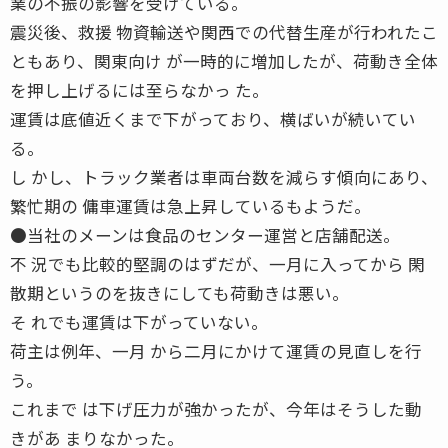
業の不振の影響を受けている。
震災後、救援 物資輸送や関西での代替生産が行われたこ
ともあり、関東向け が一時的に増加したが、荷動き全体
を押し上げるには至らなかっ た。
運賃は底値近くまで下がっており、横ばいが続いてい
る。
し かし、トラック業者は車両台数を減らす傾向にあり、
繁忙期の 傭車運賃は急上昇しているもようだ。
●当社のメーンは食品のセンター運営と店舗配送。
不 況でも比較的堅調のはずだが、一月に入ってから 閑
散期というのを抜きにしても荷動きは悪い。
そ れでも運賃は下がっていない。
荷主は例年、一月 から二月にかけて運賃の見直しを行
う。
これまで は下げ圧力が強かったが、今年はそうした動
きがあ まりなかった。