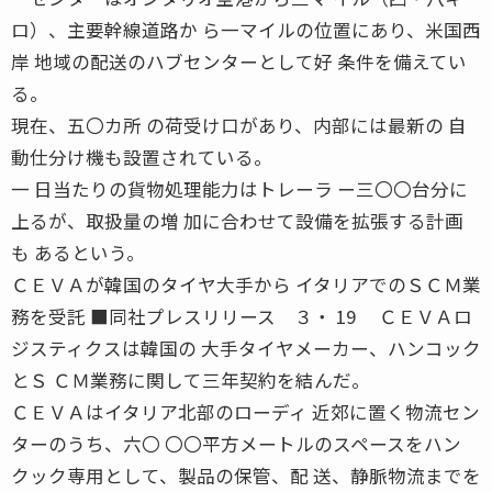
ロ）、主要幹線道路か ら一マイルの位置にあり、米国西
岸 地域の配送のハブセンターとして好 条件を備えてい
る。
現在、五〇カ所 の荷受け口があり、内部には最新の 自
動仕分け機も設置されている。
一 日当たりの貨物処理能力はトレーラ ー三〇〇台分に
上るが、取扱量の増 加に合わせて設備を拡張する計画
も あるという。
ＣＥＶＡが韓国のタイヤ大手から イタリアでのＳＣＭ業
務を受託 ■同社プレスリリース ３・ 19 ＣＥＶＡロ
ジスティクスは韓国の 大手タイヤメーカー、ハンコック
とＳ ＣＭ業務に関して三年契約を結んだ。
ＣＥＶＡはイタリア北部のローディ 近郊に置く物流セン
ターのうち、六〇 〇〇平方メートルのスペースをハン
クック専用として、製品の保管、配 送、静脈物流までを