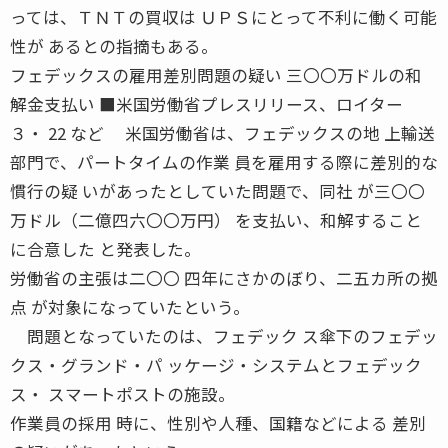
っては、ＴＮＴの買収は ＵＰＳにとって不利に働く可能
性が あるとの指摘もある。
フェデックスの雇用差別問題の疑い 三〇〇万ドルの和
解金支払い ■米国労働省プレスリリース、ロイター
３・ 22 など 米国労働省は、フェデックスの地 上輸送
部門で、パートタイムの作業 員を雇用する際に差別的な
慣行の疑 いがあったとしていた問題で、同社 が三〇〇
万ドル（二億四六〇〇万円） を支払い、和解すること
に合意した と発表した。
労働省の主張は二〇〇 四年にさかのぼり、二五カ所の拠
点 が対象になっていたという。
問題となっていたのは、フェデック ス傘下のフェデッ
クス・グランド・パ ッケージ・システムとフェデック
ス・ スマートポストの施設。
作業員の採用 時に、性別や人種、国籍などによる 差別