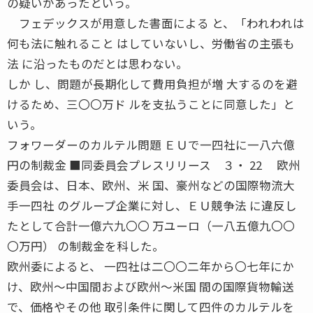
の疑いがあったという。
フェデックスが用意した書面による と、「われわれは
何も法に触れること はしていないし、労働省の主張も
法 に沿ったものだとは思わない。
しか し、問題が長期化して費用負担が増 大するのを避
けるため、三〇〇万ド ルを支払うことに同意した」と
いう。
フォワーダーのカルテル問題 ＥＵで一四社に一八六億
円の制裁金 ■同委員会プレスリリース ３・ 22 欧州
委員会は、日本、欧州、米 国、豪州などの国際物流大
手一四社 のグループ企業に対し、ＥＵ競争法 に違反し
たとして合計一億六九〇〇 万ユーロ（一八五億九〇〇
〇万円） の制裁金を科した。
欧州委によると、 一四社は二〇〇二年から〇七年にか
け、欧州〜中国間および欧州〜米国 間の国際貨物輸送
で、価格やその他 取引条件に関して四件のカルテルを