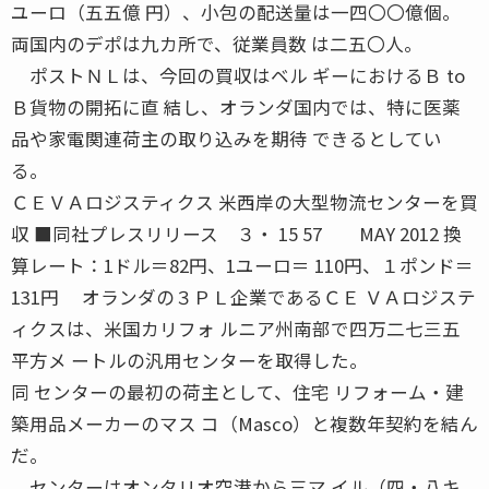
ユーロ（五五億 円）、小包の配送量は一四〇〇億個。
両国内のデポは九カ所で、従業員数 は二五〇人。
ポストＮＬは、今回の買収はベル ギーにおけるＢ to
Ｂ貨物の開拓に直 結し、オランダ国内では、特に医薬
品や家電関連荷主の取り込みを期待 できるとしてい
る。
ＣＥＶＡロジスティクス 米西岸の大型物流センターを買
収 ■同社プレスリリース ３・ 15 57 MAY 2012 換
算レート：1ドル＝82円、1ユーロ＝ 110円、１ポンド＝
131円 オランダの３ＰＬ企業であるＣＥ ＶＡロジステ
ィクスは、米国カリフォ ルニア州南部で四万二七三五
平方メ ートルの汎用センターを取得した。
同 センターの最初の荷主として、住宅 リフォーム・建
築用品メーカーのマス コ（Masco）と複数年契約を結ん
だ。
センターはオンタリオ空港から三マ イル（四・八キ