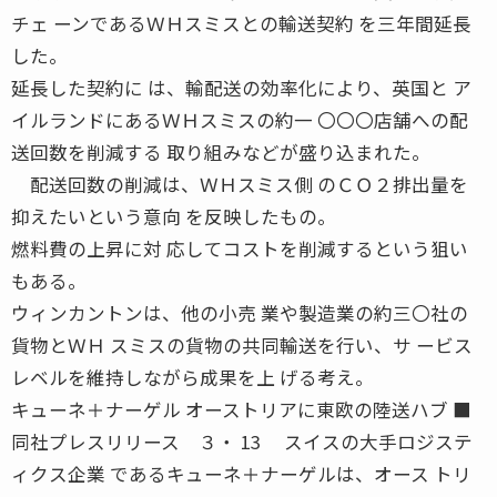
チェ ーンであるＷＨスミスとの輸送契約 を三年間延長
した。
延長した契約に は、輸配送の効率化により、英国と ア
イルランドにあるＷＨスミスの約一 〇〇〇店舗への配
送回数を削減する 取り組みなどが盛り込まれた。
配送回数の削減は、ＷＨスミス側 のＣＯ２排出量を
抑えたいという意向 を反映したもの。
燃料費の上昇に対 応してコストを削減するという狙い
もある。
ウィンカントンは、他の小売 業や製造業の約三〇社の
貨物とＷＨ スミスの貨物の共同輸送を行い、サ ービス
レベルを維持しながら成果を上 げる考え。
キューネ＋ナーゲル オーストリアに東欧の陸送ハブ ■
同社プレスリリース ３・ 13 スイスの大手ロジステ
ィクス企業 であるキューネ＋ナーゲルは、オース トリ