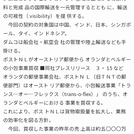
料と完成 品の国際輸送を一元管理するととも に、輸送
の可視性（ visibility）を提 供する。
今回の契約の対象国は中国、イン ド、日本、シンガポ
ール、タイ、イン ドネシア。
ダムコは船会社・航空会 社の管理や陸上輸送なども手
掛ける。
ポストＮＬがオーストリア郵便から オランダとベルギー
の小包事業買収 ■同社プレスリリース ３・ 15 など
オランダの郵便事業会社、ポストＮ Ｌ（旧ＴＮＴの郵
便部門）はオースト リア郵便から、小包輸送事業「トラ
ンス─オー─フレックス（trans-o-flex）」 のうち、オ
ランダとベルギーにおける 事業を買収する。
これにより、ポス トＮＬは貨物取扱量を拡大し、業務
の効率化を図る方針。
今回、買収した事業の昨年の売 上高は約五〇〇〇万