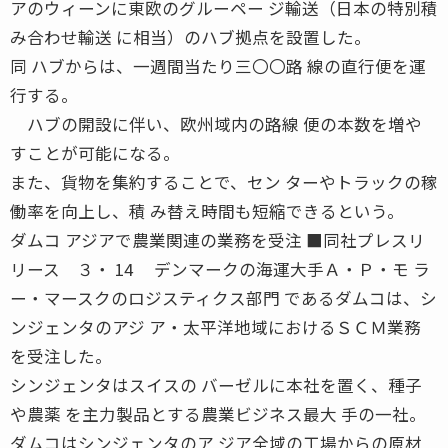
アのウィーンに東欧のグルーペー ジ輸送（日本の特別積
み合わせ輸送 に相当）のハブ拠点を設置した。
同 ハブからは、一週間当たり三〇〇路 線の直行便を運
行する。
ハブの開設に伴い、欧州域内の路線 便の本数を増や
すことが可能になる。
また、貨物を集約することで、セン ターやトラックの稼
働率を向上し、積 み替え時間も短縮できるという。
ダムコ アジアで農業関連の業務を受注 ■同社プレスリ
リース ３・ 14 デンマークの海運大手Ａ・Ｐ・モ ラ
ー・マースクのロジスティクス部門 であるダムコは、シ
ンジェンタのアジ ア・太平洋地域におけるＳＣＭ業務
を受注した。
シンジェンタはスイスの バーゼルに本社を置く、種子
や農薬 を主力製品とする農業ビジネス最大 手の一社。
ダムコはシンジェンタのア ジア全域の工場からの原材