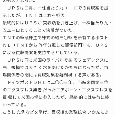
のものとなった。
ＵＰＳは二月、一株当たり九ユー ロでの買収案を提
示したが、ＴＮＴ はこれを拒否。
最終的にはＵＰＳが 買収額を引き上げ、一株当たり九・
五ユーロとすることで決着がついた。
ＴＮＴの筆頭株主で株式の約三〇％ を所有するポスト
ＮＬ（ＴＮＴから 昨年分離した郵便部門）も、ＵＰＳ
による買収提案を支持するとしてい る。
ＵＰＳは同じ米国のライバルであ るフェデックスに
売上規模では大き く水をあけたかたちになったが、市
場関係者の間には買収効果を疑問視 する声がある。
ドイツポストＤＨＬは二〇〇三年、 当時米国第三位
のエクスプレス業者 だったエアボーン・エクスプレスを
買 収して米国市場に参入したが、最終 的には失敗に終
わっている。
こうし た例などを挙げ、買収後の業務統合 いかんによ