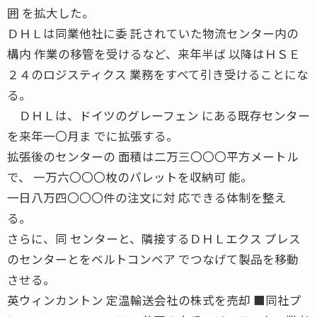
囲 を拡大した。
ＤＨＬは同業他社に委 託されていた物流センター内の
構内 作業の移管を受けるなど、来年半ば 以降はＨＳＥ
２４のロジスティクス 業務をすべて引き受けることにな
る。
ＤＨＬは、ドイツのグレーフェン にある既存センター
を来年一〇月ま でに拡張する。
拡張後のセンターの 面積は二万三〇〇〇平方メートル
で、 一万六〇〇〇枚のパレットを収納可 能。
一日八万四〇〇〇件の注文に対 応できる体制を整え
る。
さらに、同 センターと、隣接するＤＨＬエクス プレス
のセンターとをベルトコンベア でつなげて製品を移動
させる。
英ウィンカントン 定温輸送会社の株式を売却 ■同社プ