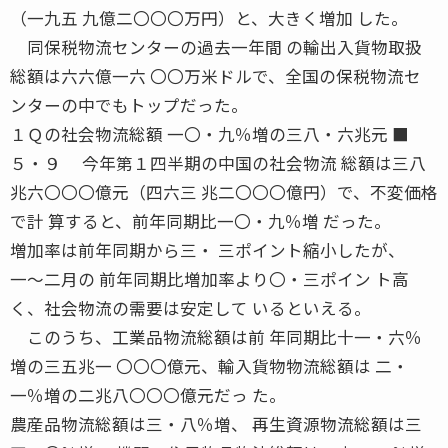
（一九五 九億二〇〇〇万円）と、大きく増加 した。
同保税物流センターの過去一年間 の輸出入貨物取扱
総額は六六億一六 〇〇万米ドルで、全国の保税物流セ
ンターの中でもトップだった。
１Ｑの社会物流総額 一〇・九％増の三八・六兆元 ■
５・９ 今年第１四半期の中国の社会物流 総額は三八
兆六〇〇〇億元（四六三 兆二〇〇〇億円）で、不変価格
で計 算すると、前年同期比一〇・九％増 だった。
増加率は前年同期から三・ 三ポイント縮小したが、
一〜二月の 前年同期比増加率より〇・三ポイン ト高
く、社会物流の需要は安定して いるといえる。
このうち、工業品物流総額は前 年同期比十一・六％
増の三五兆一 〇〇〇億元、輸入貨物物流総額は 二・
一％増の二兆八〇〇〇億元だっ た。
農産品物流総額は三・八％増、 再生資源物流総額は三