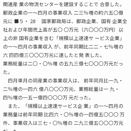
関連産 業の物流センターを建設することで 合意した。
郵政企業の一〜四月の事業収入 二三％増の約六五〇億
元に ■５・ 28 国家郵政局は、郵政企業、国有 企業全
社および年間売上高が五〇 〇万元（六〇〇〇万円）以
上の非 国有企業を含む「規模以上速達サ ービス企業」
の一〜四月の事業収入 が、前年同期比二二・七％増の
六 四四億三〇〇〇万元に達したと発 表した。
業務総量は二〇・〇％増 の五九三億七〇〇〇万元だっ
た。
四月単月の同産業の事業収入は、 前年同月比一九・
二％増の一四六 億八〇〇〇万元、業務総量は一 九・
四％増の一五一億四〇〇〇万 元だった。
また、「規模以上速達サービス企 業」の一〜四月の
業務量は前年同期 比四六・〇％増の一四億五〇〇〇 万
件、事業収入は三七・〇％増の 二九三億五〇〇〇万元