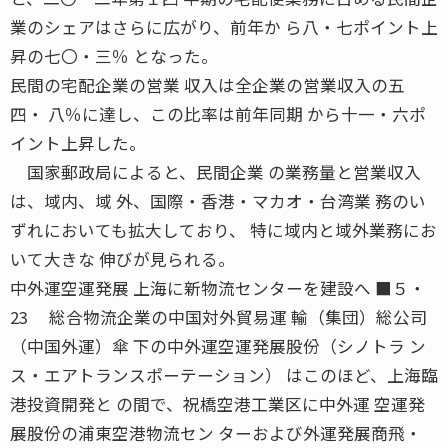
業のシェアはさらに広がり、前年か ら八・七ポイント上
昇の七〇・三％ となった。
民間の宅配企業の営業 収入は全企業の営業収入の五
四・ 八％に達し、この比率は前年同期 から十一・六ポ
イント上昇した。
国家郵政局によると、民間企業 の業務量と営業収入
は、域内、域 外、国際・香港・マカオ・台湾業 務のい
ずれにおいても拡大しており、 特に域内と域外業務にお
いて大きな 伸びが見られる。
中外運空運発展 上海に新物流センターを建設へ ■５・
23 総合物流企業の中国対外貿易運 輸（集団）総公司
（中国外運）傘 下の中外運空運発展股份（シノトラ ン
ス・エアトランスポーテーション） はこのほど、上海臨
港投資開発と の間で、祝橋空港工業区に中外運 空運発
展股份の浦東空港物流セン ターおよび外運発展商飛・