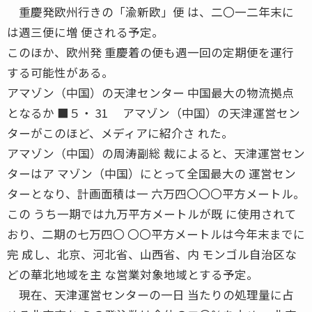
重慶発欧州行きの「渝新欧」便 は、二〇一二年末に
は週三便に増 便される予定。
このほか、欧州発 重慶着の便も週一回の定期便を運行
する可能性がある。
アマゾン（中国）の天津センター 中国最大の物流拠点
となるか ■５・ 31 アマゾン（中国）の天津運営セン
ターがこのほど、メディアに紹介さ れた。
アマゾン（中国）の周涛副総 裁によると、天津運営セン
ターはア マゾン（中国）にとって全国最大の 運営セン
ターとなり、計画面積は一 六万四〇〇〇平方メートル。
この うち一期では九万平方メートルが既 に使用されて
おり、二期の七万四〇 〇〇平方メートルは今年末までに
完 成し、北京、河北省、山西省、内 モンゴル自治区な
どの華北地域を主 な営業対象地域とする予定。
現在、天津運営センターの一日 当たりの処理量に占