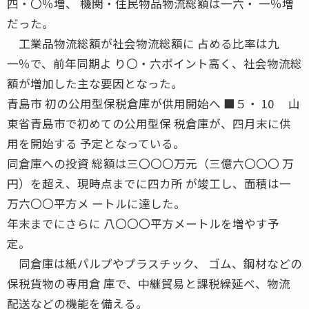
四・〇％増、 機関・住民物品物流総額は一六・ 一％増
だった。
工業品物流総額が社会物流総額に 占める比率は九
一％で、前年同期よ り〇・六ポイント高く、社会物流総
額が増加した主な要因となった。
青島市 初の公用型保税倉庫が供用開始へ ■５・ 10 山
東省青島市で初めての公用型保 税倉庫が、四月末に供
用を開始する 予定となっている。
同倉庫への投資 総額は三〇〇〇万元（三億六〇〇〇 万
円）を超え、現時点までに四カ所 が竣工し、面積は一
万六〇〇平方メ ートルに達した。
年末までにさらに 八〇〇〇平方メートルを増やす予
定。
同倉庫は紙パルプやプラスチック、 ゴム、鋼材などの
保税貨物の専用倉 庫で、中継貿易と課税繰延べ、物流
配送などの機能を備える。