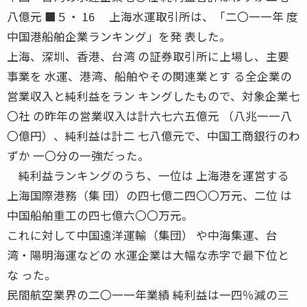
八億元 ■５・ 16 上海水運取引所は、「二〇一一年 度
中国港船舶企業ランキング」を発 表した。
上海、深圳、香港、台湾 の証券取引所に上場し、主要
事業を 水運、港湾、船舶やその関連業とす る全企業の
営業収入と純利益をラン キングしたもので、対象企業七
〇社 の昨年の営業収入は計六七六五億元 （八兆一一八
〇億円）、純利益は計二 七八億元で、中国工商銀行のわ
ずか 一〇分の一強だった。
純利益ランキングのうち、一位は 上海港を運営する
上海国際港務（集 団）の四七億二四〇〇万元、二位 は
中国船舶重工の四七億六〇〇万元。
これに対して中国遠洋運輸（集団） や中海集運、台
湾・陽明海運などの 水運企業は大幅な赤字で最下位と
な った。
民間航空業界の二〇一一年業績 純利益は一四％減の三