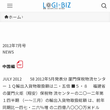
ホーム
2012年7月号
NEWS
中国編
JULY 2012 58 2012年5月発表分 厦門保税物流センタ
ー １Ｑ輸出入貨物取扱額は二・五倍 ■５・８ 福建省
の厦門火炬（翔安）保税物 流センターの二〇一二年第
１四半期 （一〜三月）の輸出入貨物取扱総額 は、前年
同期比一四七・二六％増 の二四億八〇〇〇万米ドル