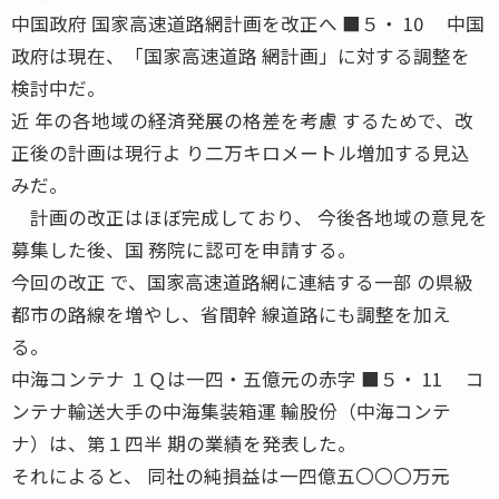
中国政府 国家高速道路網計画を改正へ ■５・ 10 中国
政府は現在、「国家高速道路 網計画」に対する調整を
検討中だ。
近 年の各地域の経済発展の格差を考慮 するためで、改
正後の計画は現行よ り二万キロメートル増加する見込
みだ。
計画の改正はほぼ完成しており、 今後各地域の意見を
募集した後、国 務院に認可を申請する。
今回の改正 で、国家高速道路網に連結する一部 の県級
都市の路線を増やし、省間幹 線道路にも調整を加え
る。
中海コンテナ １Ｑは一四・五億元の赤字 ■５・ 11 コ
ンテナ輸送大手の中海集装箱運 輸股份（中海コンテ
ナ）は、第１四半 期の業績を発表した。
それによると、 同社の純損益は一四億五〇〇〇万元