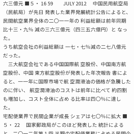
六三億元 ■５・ 16 59 JULY 2012 中国民用航空局
（民航局）が先日 発表した業界発展統計公告によると、
民間航空業界全体の二〇一一年の 利益総額は前年同期
比十三・九％ 減の三六三億元（四三五六億円）と なっ
た。
うち航空会社の利益総額は 一七・七％減の二七八億元
だった。
三大航空会社である中国国際航 空股份、中国南方航
空股份、中国 東方航空股份が発表した年次報告 書によ
ると、一一年に国際市場で航 空潤滑油の価格が急騰した
のに伴い、 航空潤滑油のコストは前年に比べて 約四割
も増加し、コスト全体に占め る比率は四〇％に達し
た。
宅配便業界で民間企業が成長 シェアは七〇％に拡大 ■
５・ 22 国家郵政局がこのほど発表した 統計による
と、二〇一二年第１四 半期の宅配便業務に占める民間企