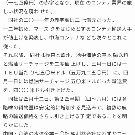
（一七四億円）の赤字となり、現在 のコンテナ業界の厳
しい状況を窺わ せた。
同社の二〇一一年の赤字額は二 七億元だった。
一二年初め、マース クをはじめとするコンテナ輸送大手
が値上げを発表し、中海コンテナな ども次々とこれに
従った。
それ以降、 同社は極東と欧州、地中海便の基本 輸送料
と燃油サーチャージを二度値 上げし、三月一日には一
ＴＥＵ当た り七五〇米ドル（五万九二五〇円） に、四
月一日には燃油サーチャージ 五〇米ドルだった輸送費
を、四〇〇 米ドル引き上げた。
同社は四月十二日、第２四半期 （四〜六月）には各
路線の貨物量は安 定的に増加する見込みで、複数の航
路の輸送価格をさらに引き上げる予 定であることを明
らかにした。
中国・台湾の水運企業七〇社 純利益合計はわずか二七