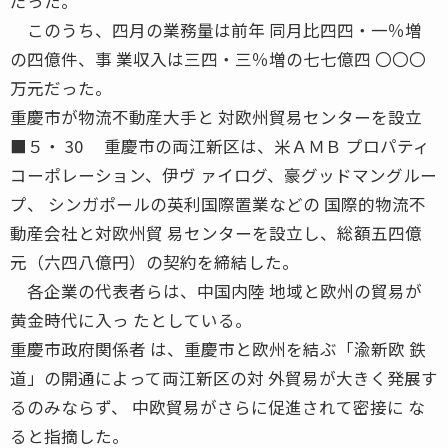
だった。
このうち、四月の業務量は前年 同月比四四・一％増
の四億件、事 業収入は三四・三％増の七七億四 〇〇〇
万元だった。
重慶市が物流不動産大手と 対欧州貿易センターを設立
■５・ 30 重慶市の両江新区は、米ＡＭＢ プロパティ
コーポレーション、伊ヴ ァイログ、豪グッドマングルー
プ、 シンガポールの英利国際置業などの 国際的物流不
動産会社と対欧州貿 易センターを設立し、総額五四億
元（六四八億円）の契約を締結した。
各企業の代表者らは、中国内陸 地域と欧州の貿易が
黄金時代に入っ たとしている。
重慶市政府関係者 は、重慶市と欧州を結ぶ「渝新欧 鉄
道」の開通によって両江新区の対 外貿易が大きく発展す
るのみならず、 中欧貿易がさらに促進されて密接に な
ると指摘した。