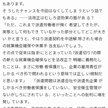
もあります。
そ うしたチャンスを今回はなくしてしま うという話で
もある」 ──法改正はむしろ逆効果の面があ る？
「ただ、これまで派遣労働者が強く 希望してきたが、
実態として何もでき ていなかった部分としてどこが大き
い かと言うと、やはり派遣契約を中途解 除された場合
の就業機会確保や休業手 当支払いでしょう。
その点で従来は指 針にとどまっていた?派遣切り?の際
の新たな就業機会確保などを法改正で 明確に義務化し
たことは、まさに労働 者保護だし、企業の雇用責任が
しかる べき形で問われるという意味では正し い規制だ
と思います」 「派遣問題は派遣会社や派遣先企業 が
しかるべき労働者保護をしていない、 安全衛生管理が
ないがしろにされてい る、といったことへの批判に端を
発し ています。