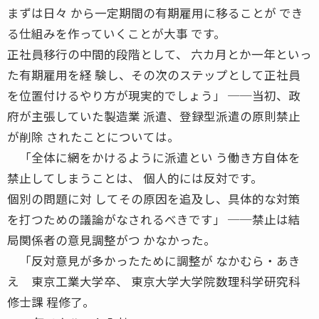
まずは日々 から一定期間の有期雇用に移ることが でき
る仕組みを作っていくことが大事 です。
正社員移行の中間的段階として、 六カ月とか一年といっ
た有期雇用を経 験し、その次のステップとして正社員
を位置付けるやり方が現実的でしょう」 ──当初、政
府が主張していた製造業 派遣、登録型派遣の原則禁止
が削除 されたことについては。
「全体に網をかけるように派遣とい う働き方自体を
禁止してしまうことは、 個人的には反対です。
個別の問題に対 してその原因を追及し、具体的な対策
を打つための議論がなされるべきです」 ──禁止は結
局関係者の意見調整がつ かなかった。
「反対意見が多かったために調整が なかむら・あき
え 東京工業大学卒、 東京大学大学院数理科学研究科
修士課 程修了。