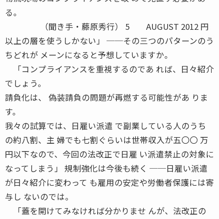
る。
（聞き手・藤原秀行） 5 AUGUST 2012 円
以上の層を使うしかない」 ──その三つのパターンのう
ちどれが メーンになると予想していますか。
「コンプライアンスを重視するのであ れば、日々紹介
でしょう。
請負化は、 偽装請負の問題が再燃する可能性があ りま
す。
我々の試算では、日雇い派遣 で副業している人のうち
の約八割、主 婦でも七割ぐらいは世帯収入が五〇〇 万
円以下なので、今回の法改正で日雇 い派遣禁止の対象に
なってしまう」 規制強化は今後も続く ──日雇い派遣
が日々紹介に変わって も雇用の安定や労働者保護には寄
与し ないのでは。
「蓋を開けてみなければ分かりませ んが、法改正の