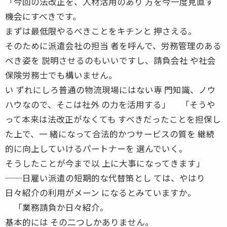
「今回の法改正を、人材活用のあり 方を今一度見直す
機会にすべきです。
まずは最低限やるべきことをキチンと 押さえる。
そのために派遣会社の担当 者を呼んで、労務管理のある
べき姿を 説明させるのもいいですし、請負会社 や社会
保険労務士でも構いません。
い ずれにしろ普通の物流現場にはない専 門知識、ノウ
ハウなので、そこは社外 の力を活用する」 「そうや
って本来は法改正がなくても すべきだったことを担保し
た上で、一 緒になって合法的かつサービスの質を 継続
的に向上していけるパートナーを 選んでいく。
そうしたことが今まで以 上に大事になってきます」
──日雇い派遣の短期的な代替策とし ては、やはり
日々紹介の利用がメーン になるとみていますか。
「業務請負か日々紹介。
基本的には その二つしかありません。