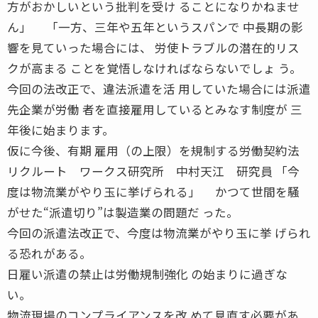
方がおかしいという批判を受け ることになりかねませ
ん」 「一方、三年や五年というスパンで 中長期の影
響を見ていった場合には、 労使トラブルの潜在的リス
クが高まる ことを覚悟しなければならないでしょ う。
今回の法改正で、違法派遣を活 用していた場合には派遣
先企業が労働 者を直接雇用しているとみなす制度が 三
年後に始まります。
仮に今後、有期 雇用（の上限）を規制する労働契約法
リクルート ワークス研究所 中村天江 研究員 「今
度は物流業がやり玉に挙げられる」 かつて世間を騒
がせた“派遣切り”は製造業の問題だ った。
今回の派遣法改正で、今度は物流業がやり玉に挙 げられ
る恐れがある。
日雇い派遣の禁止は労働規制強化 の始まりに過ぎな
い。
物流現場のコンプライアンスを改 めて見直す必要があ