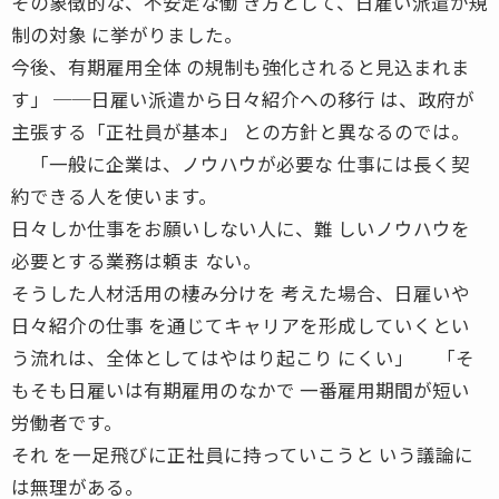
その象徴的な、不安定な働 き方として、日雇い派遣が規
制の対象 に挙がりました。
今後、有期雇用全体 の規制も強化されると見込まれま
す」 ──日雇い派遣から日々紹介への移行 は、政府が
主張する「正社員が基本」 との方針と異なるのでは。
「一般に企業は、ノウハウが必要な 仕事には長く契
約できる人を使います。
日々しか仕事をお願いしない人に、難 しいノウハウを
必要とする業務は頼ま ない。
そうした人材活用の棲み分けを 考えた場合、日雇いや
日々紹介の仕事 を通じてキャリアを形成していくとい
う流れは、全体としてはやはり起こり にくい」 「そ
もそも日雇いは有期雇用のなかで 一番雇用期間が短い
労働者です。
それ を一足飛びに正社員に持っていこうと いう議論に
は無理がある。