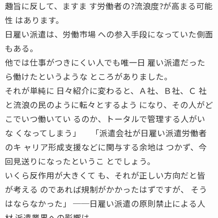
趣旨に反して、ますま す労働者の?流浪度?が高まる可能
性 はあります。
日雇い派遣は、労働市場 への参入手段になっていた側面
もある。
他では仕事がつきにくい人でも唯一日 雇い派遣だった
ら働けたというような ところがありました。
それが単純に 日々紹介に変わると、Ａ社、Ｂ社、Ｃ 社
と流浪の民のように転々とするよう になり、その人がど
こでいつ働いてい るのか、トータルで管理する人がい
な くなってしまう」 「派遣会社が日雇い派遣労働者
のキ ャリア形成支援などに関与する余地は つかず、今
回見送りになったというこ とでしょう。
いくら反作用が大きくて も、それが正しい方向だと皆
が考える のであれば規制がかかったはずですが、 そう
はならなかった」 ──日雇い派遣の原則禁止による人
材 派遣業界への影響は。