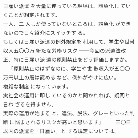
日雇い派遣 を大量に使っている現場は、請負化し てい
くことが想定されます。
一人、二 人しか使っていないところは、請負化 ができ
ないので日々紹介にスイッチす る。
もしくは日雇い派遣の例外規定を 利用して、学生や世帯
収入五〇〇万 新たな労務リスク ──今回の派遣法改
正、特に日雇い派 遣の原則禁止をどう評価しますか。
「原則禁止のはずなのに、学生や世 帯収入が五〇〇
万円以上の層は認める など、例外がやけに広い。
複雑な制度 になっています。
実社会の運用に即し ているのかと聞かれれば、疑問と
言わ ざるを得ません。
実際の運用が始まる と、違法、脱法、グレーといった判
断 に悩まされるリスクが高いと思います」 ──三〇日
以内の派遣を「日雇い」と する規定については。