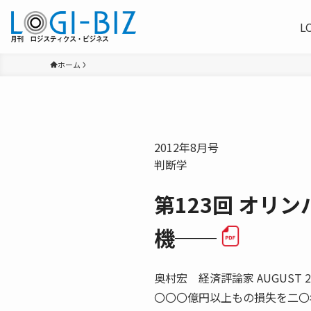
L
ホーム
2012年8月号
判断学
第123回 オリ
機──
奥村宏 経済評論家 AUGU
〇〇〇億円以上もの損失を二〇