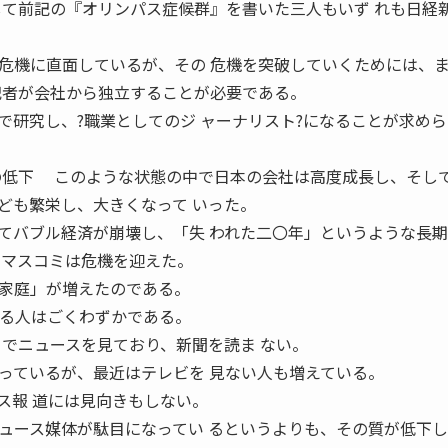
して前記の『オリンパス症候群』を書いた三人もいず れも日経
機に直面しているが、その 危機を突破していくためには、
記者が会社から独立することが必要である。
研究し、?職業としてのジ ャーナリスト?になることが求めら
のような状態の中で日本の会社は高度成長し、そして
ども繁栄し、大きくなって いった。
バブル経済が崩壊し、「失 われた二〇年」というような長期
のマスコミは危機を迎えた。
家庭」が増えたのである。
いる人はごくわずかである。
トでニュースを見ており、新聞を読ま ない。
ているが、最近はテレビを 見ない人も増えている。
ス報 道には見向きもしない。
ース媒体が駄目になってい るというよりも、その質が低下し