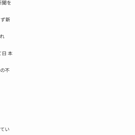
新聞を
まず新
れ
日 本
の不
てい