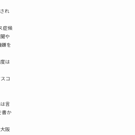
され
ス症候
新聞や
機嫌を
存度は
マスコ
れは言
を書か
、大阪