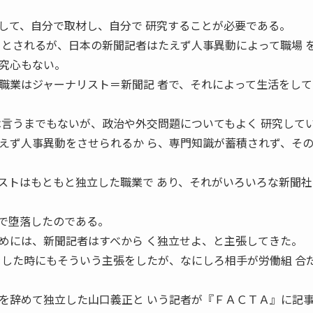
て、自分で取材し、自分で 研究することが必要である。
 とされるが、日本の新聞記者はたえず人事異動によって職場 
究心もない。
業はジャーナリスト＝新聞記 者で、それによって生活をして
は言うまでもないが、政治や外交問題についてもよく 研究して
ず人事異動をさせられるか ら、専門知識が蓄積されず、そ
ストはもともと独立した職業で あり、それがいろいろな新聞社
。
とで堕落したのである。
には、新聞記者はすべから く独立せよ、と主張してきた。
をした時にもそういう主張をしたが、なにしろ相手が労働組 合
辞めて独立した山口義正と いう記者が『ＦＡＣＴＡ』に記