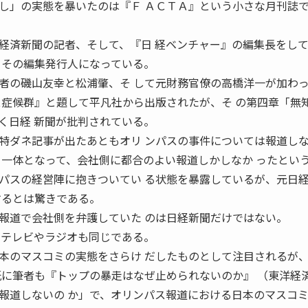
」の実態を暴いたのは『Ｆ ＡＣＴＡ』という小さな月刊誌
済新聞の記者、そして、『日 経ベンチャー』の編集長をし
、その編集発行人になっている。
の磯山友幸と松浦肇、そ して元財務官僚の高橋洋一が加わっ
ス症候群』と題して平凡社から出版されたが、そ の第四章「無
く日経 新聞が批判されている。
ダネ記事が出たあともオリ ンパスの事件については報道し
と一体となって、会社側に都合のよい報道しかしなか ったとい
スの経営陣に抱きついてい る状態を暴露しているが、元日
するとは驚きである。
道で会社側を弁護していた のは日経新聞だけではない。
 テレビやラジオも同じである。
のマスコミの実態をさらけ だしたものとして注目されるが
既に筆者も『トップの暴走はなぜ止められないのか』 （東洋経
報道しないの か」で、オリンパス報道における日本のマスコ