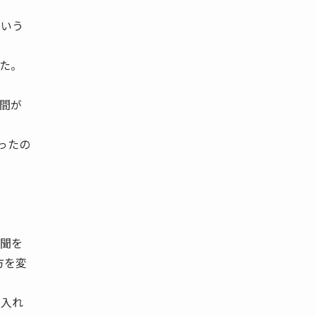
という
た。
間が
ったの
新聞を
方を変
を入れ