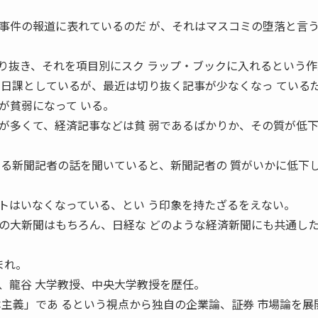
件の報道に表れているのだ が、それはマスコミの堕落と言
抜き、それを項目別にスク ラップ・ブックに入れるという作
を日課としているが、最近は切り抜く記事が少なくなっ ている
が貧弱になって いる。
多くて、経済記事などは貧 弱であるばかりか、その質が低
くる新聞記者の話を聞いていると、新聞記者の 質がいかに低下
はいなくなっている、とい う印象を持たざるをえない。
大新聞はもちろん、日経な どのような経済新聞にも共通し
まれ。
、龍谷 大学教授、中央大学教授を歴任。
本主義」であ るという視点から独自の企業論、証券 市場論を展