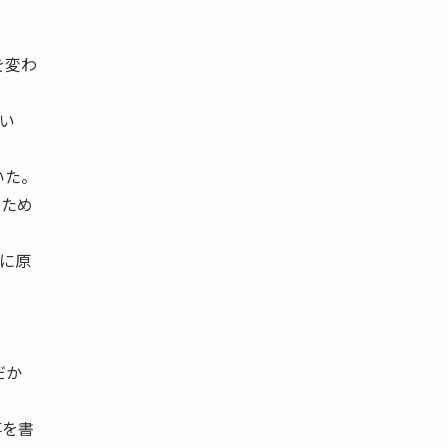
を変わ
い
いた。
のため
に原
だか
事を書