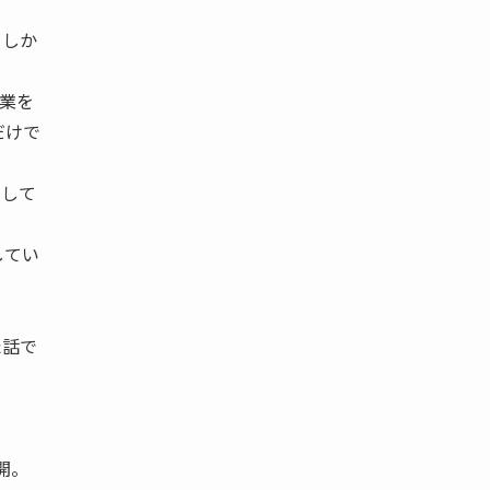
うしか
業を
だけで
下して
してい
た話で
開。