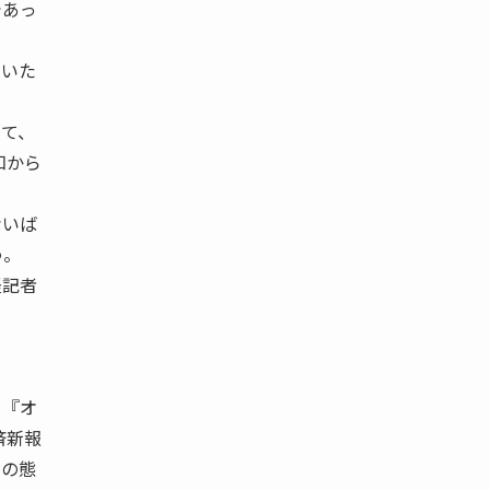
であっ
ていた
て、
知から
ないば
う。
経記者
、『オ
済新報
ミの態