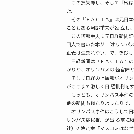
この損失隠し、そして「飛ばし
た。
その『ＦＡＣＴＡ』は元日本経
こともある阿部重夫が設 立し
この阿部重夫に元日経新聞記者
四人で書いた本が 『オリンパ
正義は生まれない」で、きびし
日経新聞は『ＦＡＣＴＡ』の特
かりか、オリンパスの 経営陣
そして日経の上層部がオリンパ
がここまで激しく日 経批判を
もっとも、オリンパス事件の報
他の新聞も似たりよったりで、
オリンパス事件はこうして日本
リンパス症候群』が出 る前に
社）の第八章「マスコミはなぜ