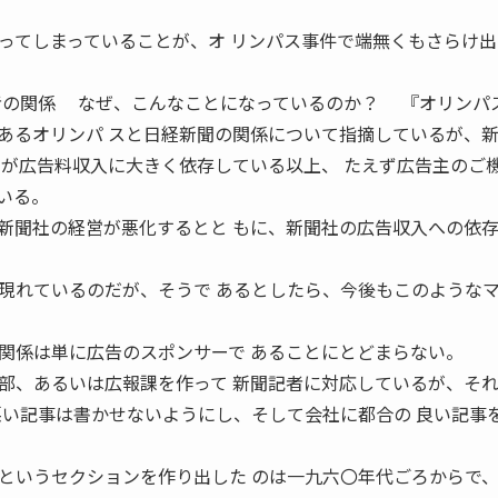
てしまっていることが、オ リンパス事件で端無くもさらけ出
なぜ、こんなことになっているのか？ 『オリンパ
あるオリンパ スと日経新聞の関係について指摘しているが、
ミが広告料収入に大きく依存している以上、 たえず広告主のご
いる。
聞社の経営が悪化するとと もに、新聞社の広告収入への依
現れているのだが、そうで あるとしたら、今後もこのような
係は単に広告のスポンサーで あることにとどまらない。
、あるいは広報課を作って 新聞記者に対応しているが、そ
悪い記事は書かせないようにし、そして会社に都合の 良い記事
いうセクションを作り出した のは一九六〇年代ごろからで