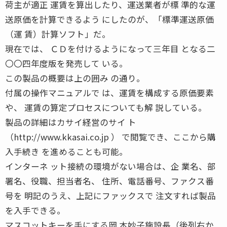
荷主が適正 運賃を算出したり、運送業者が標 準的な運
送原価を計算できるよう にしたのが、「標準運送原価
（運 賃）計算ソフト」だ。
現在では、 ＣＤを付けるようになって三年目 となる二
〇〇四年度版を発売して いる。
この製品の概要は上の囲み の通り。
付属の操作マニュアルで は、運賃を構成する原価要素
や、 運賃の算定プロセスについても解 説している。
製品の詳細はカサイ経営のサイ ト
（http://www.kkasai.co.jp ） で閲覧でき、ここから購
入手続き を進めることも可能。
インターネ ット接続の環境がない場合は、企 業名、部
署名、役職、担当者名、 住所、電話番号、ファクス番
号を 明記のうえ、上記にファックスで 注文すれば製品
を入手できる。
マスコットキーを手にする岡 本妙子施設長（後列右か