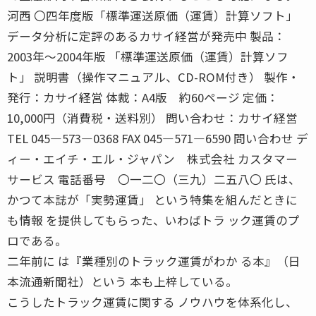
河西 〇四年度版「標準運送原価（運賃）計算ソフト」
データ分析に定評のあるカサイ経営が発売中 製品：
2003年〜2004年版 「標準運送原価（運賃）計算ソフ
ト」 説明書（操作マニュアル、CD-ROM付き） 製作・
発行：カサイ経営 体裁：A4版 約60ページ 定価：
10,000円（消費税・送料別） 問い合わせ：カサイ経営
TEL 045―573―0368 FAX 045―571―6590 問い合わせ デ
ィー・エイチ・エル・ジャパン 株式会社 カスタマー
サービス 電話番号 〇一二〇（三九）二五八〇 氏は、
かつて本誌が「実勢運賃」 という特集を組んだときに
も情報 を提供してもらった、いわばトラ ック運賃のプ
ロである。
二年前に は『業種別のトラック運賃がわか る本』（日
本流通新聞社）という 本も上梓している。
こうしたトラック運賃に関する ノウハウを体系化し、