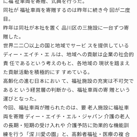
に福 祉車両を寄贈、式典を行った。
同社が 福祉車両を寄贈するのは昨年に続き今 回が二度
目。
昨年は同社が本社を置く 品川区の三施設に一台ずつ寄
贈した。
世界二二〇以上の国と地域でサービ スを提供している
ディー・エイチ・エ ルは、地域への貢献は企業の社会的
責 任であるという考えのもと、各地域の 現状を踏まえ
た貢献活動を積極的にす すめている。
高齢化の進む日本におい て、福祉施設の充実は不可欠で
あると いう経営層の判断から、福祉車両の寄 贈という
運びとなった。
今回、福祉車両が贈られたのは、要 老人施設に福祉車
両を寄贈 ディー・エイチ・エル・ジャパン 介護の老人
の長期・短期の受け入れや 介護予防に効果的な機能訓
練を行う「深 川愛の園」と、高齢者福祉・医療の複 合