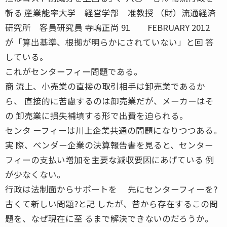
斬る 産業能率大学 経営学部 准教授 （財）流通経済
研究所 客員研究員 寺嶋正尚 91 FEBRUARY 2012
が「算出基準、根拠が明らかにされていない」と回 答
している。
これがセンターフィー問題である。
商 流上、小売業の直接の取引相手は卸売業であるか
ら、 直接的に苦慮するのは卸売業だが、メーカーはそ
の 卸売業に損失補填する形で出費を迫られる。
センタ ーフィーは川上企業共通の問題になりつつある。
実 際、ベンダー企業の決算報告書を見ると、センター
フィーの支払い増加を主要な減収要因にあげている 例
が少なくない。
行政は法制面からサポートを 先にセンターフィーを?
古くて新しい問題?と記 したが、昔から存在するこの問
題を、なぜ現在に至 るまで解決できないのだろうか。