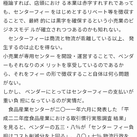
極論すれば、店頭におけ る本業は赤字すれすれであって
も、センターフィー をはじめとするリベート等を徴収す
ることで、最終 的には黒字を確保するという小売業のビ
ジネスモデ ルが確立されつつあるのかも知れない。
センターフィーは商流と物流が乖離している以上、 発
生するのは止むを得ない。
小売業が専用センター を開設・運営することで、ベンダ
ーもそれなりのメ リットを享受しているのであるか
ら、それをフィー の形で徴収すること自体は何ら問題
がない。
しかし、 ベンダーにとってはセンターフィーの支払いが
重い負 担になっているのが実情だ。
食品産業センターが二〇一一年六月に発表した 「平
成二二年度食品産業における取引慣行実態調査 結果」
を見ると、ベンダーの五三・八％が「センター フィー負
担はコスト削減分を上回る」、八〇・七％ 物流行政を