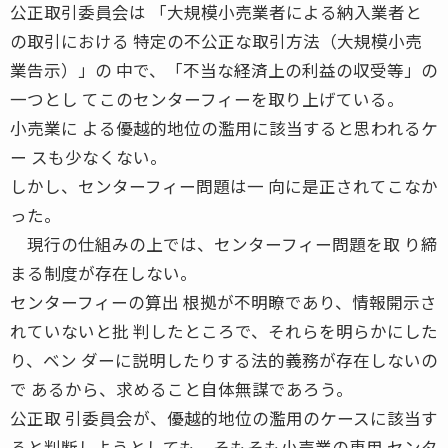
公正取引委員会は 「大規模小売業者による納入業者と
の取引における 特定の不公正な取引方法（大規模小売
業告示）」の 中で、「不当な経済上の利益の収受等」の
一つとし てこのセンターフィーを取り上げている。
小売業に よる優越的地位の濫用に該当すると思われるケ
ー スも少なくない。
しかし、センターフィー問題は一 向に是正されてこなか
った。
現行の仕組みの上では、センターフィー問題を取 り締
まる制度が存在しない。
センターフィーの算出 根拠が不明瞭であり、情報開示さ
れていないと批 判したところで、それらを明らかにした
り、ベン ダーに説明したりする法的義務が存在しないの
で あるから、求めること自体無謀であろう。
公正取 引委員会が、優越的地位の濫用のケースに該当す
ると判断しようとしても、そもそも小売業の専用 センタ