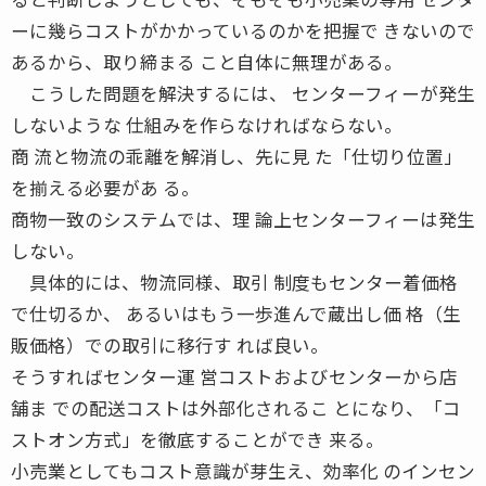
ーに幾らコストがかかっているのかを把握で きないので
あるから、取り締まる こと自体に無理がある。
こうした問題を解決するには、 センターフィーが発生
しないような 仕組みを作らなければならない。
商 流と物流の乖離を解消し、先に見 た「仕切り位置」
を揃える必要があ る。
商物一致のシステムでは、理 論上センターフィーは発生
しない。
具体的には、物流同様、取引 制度もセンター着価格
で仕切るか、 あるいはもう一歩進んで蔵出し価 格（生
販価格）での取引に移行す れば良い。
そうすればセンター運 営コストおよびセンターから店
舗ま での配送コストは外部化されるこ とになり、「コ
ストオン方式」を徹底することができ 来る。
小売業としてもコスト意識が芽生え、効率化 のインセン