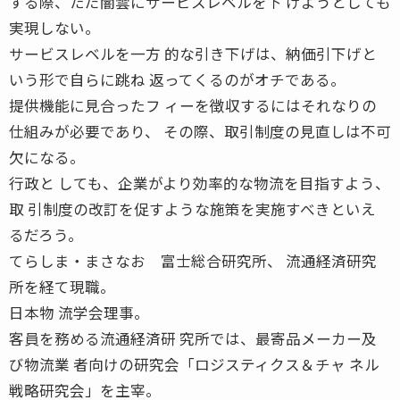
する際、ただ闇雲にサービスレベルを下 げようとしても
実現しない。
サービスレベルを一方 的な引き下げは、納価引下げと
いう形で自らに跳ね 返ってくるのがオチである。
提供機能に見合ったフ ィーを徴収するにはそれなりの
仕組みが必要であり、 その際、取引制度の見直しは不可
欠になる。
行政と しても、企業がより効率的な物流を目指すよう、
取 引制度の改訂を促すような施策を実施すべきといえ
るだろう。
てらしま・まさなお 富士総合研究所、 流通経済研究
所を経て現職。
日本物 流学会理事。
客員を務める流通経済研 究所では、最寄品メーカー及
び物流業 者向けの研究会「ロジスティクス＆チャ ネル
戦略研究会」を主宰。