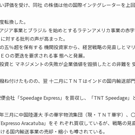
評価を受け、同社 の株価は他の国際インテグレーターを上
度転換した。
アジア事業とブラジル を始めとするラテンアメリカ事業の赤字
トに対する批判の声が高まった。
五％超を保有する 機関投資家から、経営戦略の見直しとマ
ＣＥＯの更迭を要求される事 態へと発展。
投資と マネジメントの失敗が企業価値を毀損したとの非難を 
ね付けたものの、翌 十二月にＴＮＴはインドの国内輸送部
。
「Speedage Express」を買収し、「TNT Speedage
三月に中国陸運大 手の華宇物流集団（現・ＴＮＴ華宇）、
presso Aracatuba」をそ れぞれ買収しているが、戦略の見
おける国内輸送事業の売却・縮小 も噂されている。