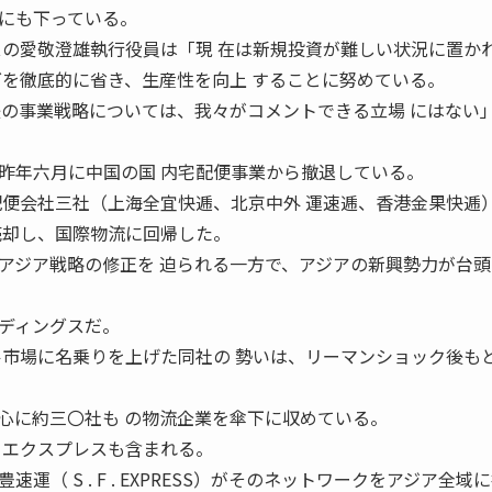
にも下っている。
スの愛敬澄雄執行役員は「現 在は新規投資が難しい状況に置か
ダを徹底的に省き、生産性を向上 することに努めている。
後の事業戦略については、我々がコメントできる立場 にはない
年六月に中国の国 内宅配便事業から撤退している。
配便会社三社（上海全宜快逓、北京中外 運速逓、香港金果快逓
売却し、国際物流に回帰した。
ジア戦略の修正を 迫られる一方で、アジアの新興勢力が台頭
ディングスだ。
ル市場に名乗りを上げた同社の 勢いは、リーマンショック後も
心に約三〇社も の物流企業を傘下に収めている。
クエクスプレスも含まれる。
（ S . F . EXPRESS）がそのネットワークをアジア全域