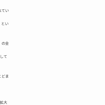
れてい
」とい
）の全
して
とどま
に拡大