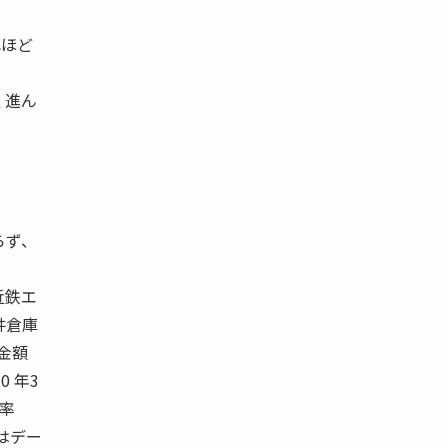
れほど
く進ん
。
らず、
 近鉄エ
井倉庫
 金額
0 年3
比率
期はデー