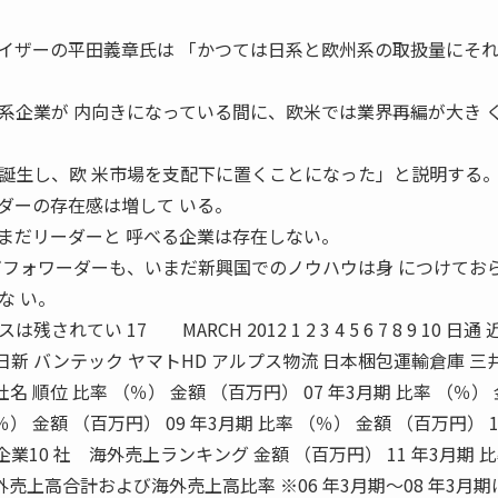
ザーの平田義章氏は 「かつては日系と欧州系の取扱量にそ
系企業が 内向きになっている間に、欧米では業界再編が大き 
誕生し、欧 米市場を支配下に置くことになった」と説明する
ーの存在感は増して いる。
まだリーダーと 呼べる企業は存在しない。
ガフォワーダーも、いまだ新興国でのノウハウは身 につけてお
な い。
い 17 MARCH 2012 1 2 3 4 5 6 7 8 9 10 日通
日新 バンテック ヤマトHD アルプス物流 日本梱包運輸倉庫 三
社名 順位 比率 （％） 金額 （百万円） 07 年3月期 比率 （％）
％） 金額 （百万円） 09 年3月期 比率 （％） 金額 （百万円） 1
業10 社 海外売上ランキング 金額 （百万円） 11 年3月期 
外売上高合計および海外売上高比率 ※06 年3月期〜08 年3月