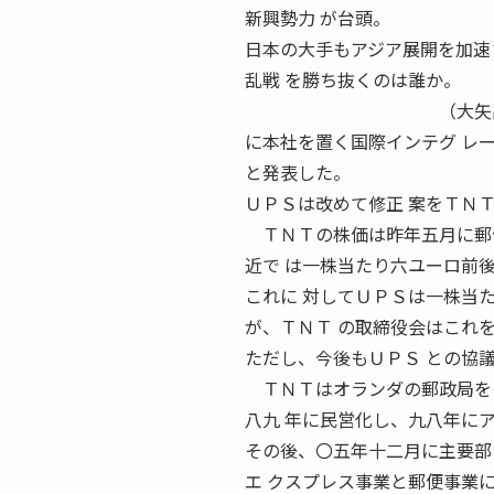
新興勢力 が台頭。
日本の大手もアジア展開を加速
乱戦 を勝ち抜くのは誰か。
（大矢昌浩） 欧米の
に本社を置く国際インテグ レ
と発表した。
ＵＰＳは改めて修正 案をＴＮ
ＴＮＴの株価は昨年五月に郵便
近で は一株当たり六ユーロ前
これに 対してＵＰＳは一株当
が、ＴＮＴ の取締役会はこれ
ただし、今後もＵＰＳ との協
ＴＮＴはオランダの郵政局を
八九 年に民営化し、九八年に
その後、〇五年十二月に主要部
エ クスプレス事業と郵便事業