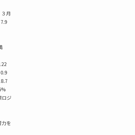
年 ３月
7.9
満
122
10.9
18.7
.6%
国際ロジ
響力を