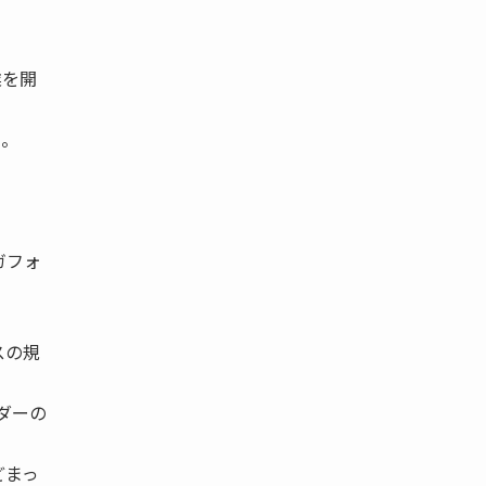
業を開
る。
ガフォ
スの規
ダーの
どまっ