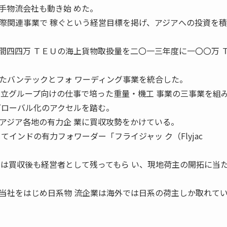
物流会社も動き始 めた。
際関連事業で 稼ぐという経営目標を掲げ、アジアへの投資を積
間四四万 ＴＥＵの海上貨物取扱量を二〇一三年度に一〇〇万 
バンテックとフォ ワーディング事業を統合した。
日立グループ向けの仕事で培った重量・機工 事業の三事業を組
グローバル化のアクセルを踏む。
ジア各地の有力企 業に買収攻勢をかけている。
てインドの有力フォワーダー「フライジャッ ク（Flyjac
には買収後も経営者として残ってもら い、現地荷主の開拓に当
社をはじめ日系物 流企業は海外では日系の荷主しか取れて