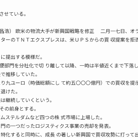
させている。
物流大手が新興国戦略を修正 二月一七日、オラ
ーターのＴＮＴエクスプレスは、米ＵＰＳからの買 収提案を拒
Ｔに提出する模様だ。
部門を分社化で切 り離して以降、一時は半値近くまで下落
後で推移していた。
たり九ユーロ（時価総額にし て約五〇〇〇億円）での買収を提
を退けた。
議は継続していくという。
その前身とする。
アムステルダムなど四つの株 式市場に上場した。
 門の一つだったロジスティクス事業の売却を発表。
に特化すると同時に、成長 の著しい新興国で買収攻勢に打って