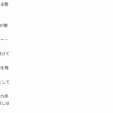
回る勢
が膨
リー・
受けて
門を現
」として
〇九年
直しは