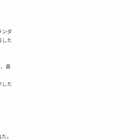
ンダ
否した
し、直
示した
出た。