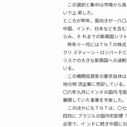
この選択と集中は市場から高い
いで上 昇した。
ところが昨年、風向きが一八〇
中国、インド、日本などを含む
らみ、そ れまでの新興国シフ
昨年十一月にはＴＮＴの株式の
クリ スティーン・ロンバード
リスクの大きな新興国への過剰
いる。
この機関投資家の要求自体は撥
地の物 流企業に売却している
〇六年九月にインドの国内 宅配便会社
展開していた事業を手放した。
このほかにもＴＮＴは、〇七年
四月に ブラジルの国内宅配便「Ex
必至で、イ ンドに続き中国に