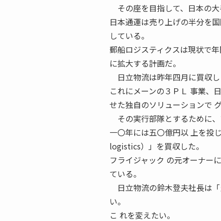
その座を目指して、日本の大手
日本通運は売り上げの半分を国
している。
郵船ロジスティクスは現状で年
に拡大する計画だ。
日立物流は昨年四月に買収した
これにメーンの３ＰＬ 事業、
せた独自のソリューションで 
その実行部隊とするために、ア
一〇年には五〇億円以 上を投じ
logistics）」を買収した。
フライジャック の元オーナー
ている。
日立物流の鈴木登夫社長は「当
い。
こ れを変えたい。