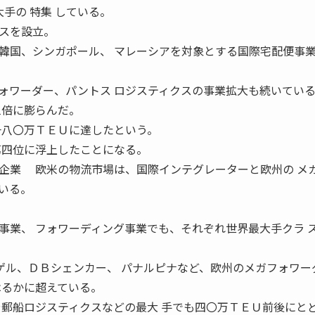
流大手の 特集 している。
スを設立。
韓国、シンガポール、 マレーシアを対象とする国際宅配便事
ワーダー、パントス ロジスティクスの事業拡大も続いてい
三倍に膨らんだ。
一八〇万ＴＥＵに達したという。
第四位に浮上したことになる。
企業 欧米の物流市場は、国際インテグレーターと欧州の メ
いる。
事業、 フォワーディング事業でも、それぞれ世界最大手クラ 
ル、ＤＢシェンカー、 パナルピナなど、欧州のメガフォワー
はるかに超えている。
や郵船ロジスティクスなどの最大 手でも四〇万ＴＥＵ前後にと