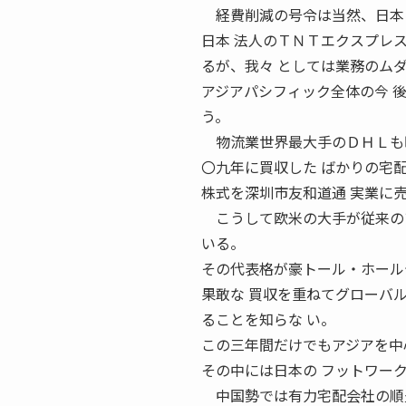
経費削減の号令は当然、日本
日本 法人のＴＮＴエクスプレ
るが、我々 としては業務のム
アジアパシフィック全体の今 
う。
物流業世界最大手のＤＨＬも昨
〇九年に買収した ばかりの宅
株式を深圳市友和道通 実業に
こうして欧米の大手が従来のア
いる。
その代表格が豪トール・ホール
果敢な 買収を重ねてグローバ
ることを知らな い。
この三年間だけでもアジアを中
その中には日本の フットワー
中国勢では有力宅配会社の順豊速運