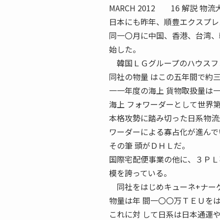
MARCH 2012 16 解説 物
日本にも昨年、順豊エクスプレ
同一〇月に中国、香港、台湾、
始した。
韓国ＬＧグループのハウスフォ
同社の物量 はこの五年間で約
一一年度の海上 貨物取扱量は
海上 フォワーダーとして世界
本格攻勢に踏み切った日系物流
ワーダーによる寡占化が進んで
その筆 頭がＤＨＬだ。
国際宅配便事業の他に、３ＰＬ
模を誇っている。
同社をはじめキューネ+ナーゲ
物量は年 間一〇〇万ＴＥＵを
これに対 して日系は日本通運