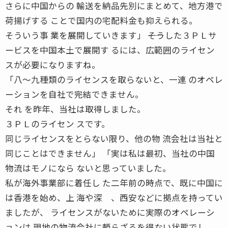
さらに中国からの 輸送を納品先別にまとめて、地方港で
荷揚げする ことで国内の宅配料金も抑えられる。
そういう事 業を展開していきます」 ――そうした３ＰＬサ
ービスを中国本土で展開す るには、広範囲のライセン
スが必要になりますね。
「八〜九種類のライセンスを取らないと、一連 のオペレ
ーションを自社で完結できません。
それ を昨年、当社は取得しました。
３ＰＬのライセン スです。
同じライセンスをとらない限り、他の物 流会社は当社と
同じことはできません」 「実は私は最初、当社の中国
物流はモノになら ないと思っていました。
私が海外事業部に着任し た二年前の時点で、既に中国に
は香港を始め、上 海や深 、西安などに拠点を持ってい
ましたが、 ライセンスがないために実際のオペレーシ
ョンは 現地の物流会社に頼らざるを得ない状態でし