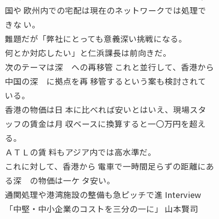
国や 欧州内での宅配は現在のネットワークでは処理で
きな い。
難題だが「弊社にとっても意義深い挑戦になる。
何とか対応したい」と仁浜課長は前向きだ。
次のテーマは深 への再移管 これと並行して、香港から
中国の深 に拠点を再 移管するという案も検討されて
いる。
香港の物価は日 本に比べれば安いとはいえ、現場スタ
ッフの賃金は月 収ベースに換算すると一〇万円を超え
る。
ＡＴＬの賃 料もアジア内では高水準だ。
これに対して、香港から 電車で一時間足らずの距離にあ
る深 の物価は一ケ タ安い。
通関処理や港湾施設の整備も急ピッチで進 Interview
「中堅・中小企業のコストを三分の一に」 山本賢司