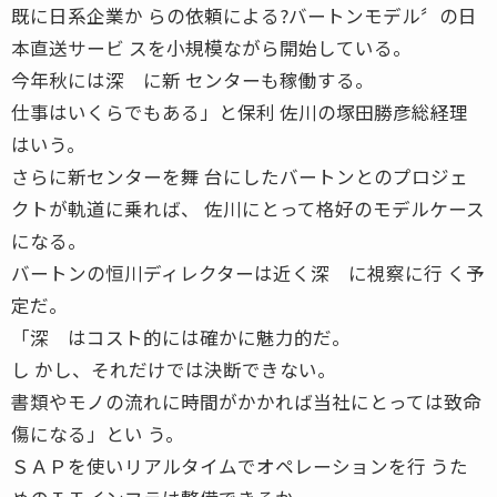
既に日系企業か らの依頼による?バートンモデル〞の日
本直送サービ スを小規模ながら開始している。
今年秋には深 に新 センターも稼働する。
仕事はいくらでもある」と保利 佐川の塚田勝彦総経理
はいう。
さらに新センターを舞 台にしたバートンとのプロジェ
クトが軌道に乗れば、 佐川にとって格好のモデルケース
になる。
バートンの恒川ディレクターは近く深 に視察に行 く予
定だ。
「深 はコスト的には確かに魅力的だ。
し かし、それだけでは決断できない。
書類やモノの流れに時間がかかれば当社にとっては致命
傷になる」とい う。
ＳＡＰを使いリアルタイムでオペレーションを行 うた