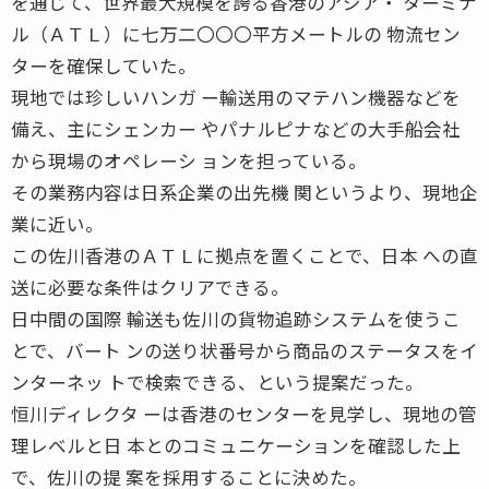
を通じて、世界最大規模を誇る香港のアジア・ ターミナ
ル（ＡＴＬ）に七万二〇〇〇平方メートルの 物流セン
ターを確保していた。
現地では珍しいハンガ ー輸送用のマテハン機器などを
備え、主にシェンカー やパナルピナなどの大手船会社
から現場のオペレーシ ョンを担っている。
その業務内容は日系企業の出先機 関というより、現地企
業に近い。
この佐川香港のＡＴＬに拠点を置くことで、日本 への直
送に必要な条件はクリアできる。
日中間の国際 輸送も佐川の貨物追跡システムを使うこ
とで、バート ンの送り状番号から商品のステータスをイ
ンターネッ トで検索できる、という提案だった。
恒川ディレクタ ーは香港のセンターを見学し、現地の管
理レベルと日 本とのコミュニケーションを確認した上
で、佐川の提 案を採用することに決めた。