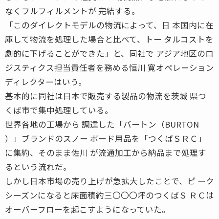
なくフルフィルメントが 完結する。
「このダイレクトモデルの物流によって、日 本国内に在
庫して物流を処理した場合と比べて、トー タルコストを
劇的に下げることができた」と、同社で アジア地区のロ
ジスティクス担当責任者を務める恒川 寛オペレーション
ディレクターはいう。
基本的に同社は日本で販売する製品の物流を茨城 県つ
くば市で集中処理している。
世界各地の工場から 調達した「バートン（BURTON
）」ブランドのスノー ボード用品を「つくばＳＲＣ」
に集約、そのまま佐川 が流通加工から納品まで処理す
るという流れだ。
しかし日本市場の売り上げが急拡大したことで、ピ ーク
シーズンになると床面積約三〇〇〇坪のつくばＳ ＲＣは
オーバーフローを起こすようになっていた。