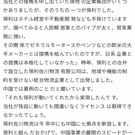
当社との提携を申し出ていた現地 の企業集団がいくつ
かありましたが、そのうちの 一つが保利でした。
保利はホテル経営や不動産開 発なども手掛けています
が、調べてみると人民解 放軍とのパイプが太く、貿易業
務に強い。
その関 係でゼネラルモータースやベンツなどの欧米の大
手メーカーとは提携を結んでいたのですが、日系 企業と
の提携は本格化していなかった」 ――昨年、保利との合弁
で設立した保利佐川物流 有限公司は、地域や機能の制
約を受けない総合物流企業として出発しました。
中国では異例のこと だと聞いています。
「それも保利が動いてくれたから実現したんで す。
当社が独自に動いても間違いなくライセンス は取得でき
なかったでしょう。
保利佐川物流は今 年中にも中国に七拠点を新設します。
保利と組ん だおかげで、中国事業の展開のスピードが一