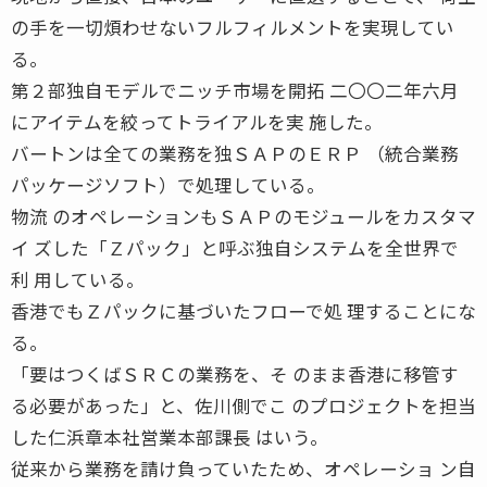
の手を一切煩わせないフルフィルメントを実現してい
る。
第２部独自モデルでニッチ市場を開拓 二〇〇二年六月
にアイテムを絞ってトライアルを実 施した。
バートンは全ての業務を独ＳＡＰのＥＲＰ （統合業務
パッケージソフト）で処理している。
物流 のオペレーションもＳＡＰのモジュールをカスタマ
イ ズした「Ｚパック」と呼ぶ独自システムを全世界で
利 用している。
香港でもＺパックに基づいたフローで処 理することにな
る。
「要はつくばＳＲＣの業務を、そ のまま香港に移管す
る必要があった」と、佐川側でこ のプロジェクトを担当
した仁浜章本社営業本部課長 はいう。
従来から業務を請け負っていたため、オペレーショ ン自