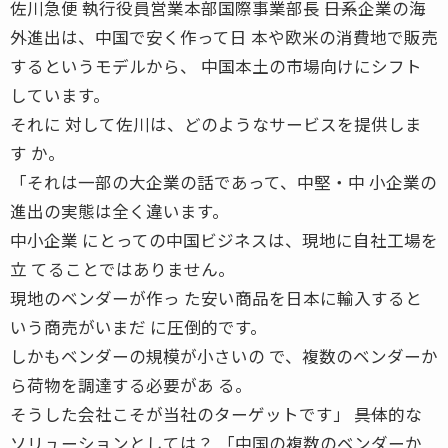
佐川急便 執行役員営業本部国際事業部長 ――日系企業の海
外進出は、中国で安く作って日 本や欧米の消費地で販売
するというモデルから、 中国本土の市場向けにシフト
しています。
それに 対して佐川は、どのようなサービスを提供しま
す か。
「それは一部の大企業の話であって、中堅・中 小企業の
進出の実態は全く違います。
中小企業 にとっての中国ビジネスは、現地に自社工場を
立 てることではありません。
現地のベンダーが作っ た安い商品を日本に輸入すると
いう商売がいまだ に圧倒的です。
しかもベンダーの規模が小さいの で、複数のベンダーか
ら荷物を調達する必要があ る。
そうした会社こそが当社のターゲットです」 ――具体的な
ソリューションとしては？ 「中国の複数のベンダーか