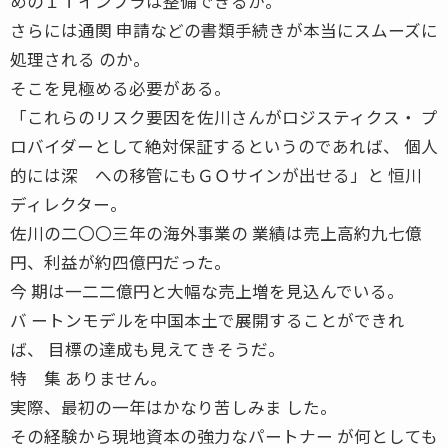
めのＩＴインフラは整備できるか。
さらには通関 申請などの書類手続きが本当にスムーズに
処理される のか。
そこを見極める必要がある。
「これらのリスク要因を佐川さんがロジスティクス・ プ
ロバイダーとして絶対保証するというのであれば、 個人
的には深 への移管にもＧＯサインが出せる」と 恒川
ディレクター。
佐川の二〇〇三年の海外事業の 業績は売上高約九七億
円、利益が約四億円だった。
今 期は一二二億円と大幅な売上増を見込んでいる。
バ ートンモデルを中国本土で展開することができれ
ば、 目標の達成も見えてきそうだ。
特 集 ありません。
実際、最初の一年はかなり苦しみま した。
その経験から現地資本の強力なパートナー が何としても