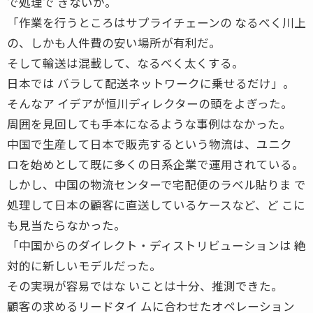
で処理で きないか。
「作業を行うところはサプライチェーンの なるべく川上
の、しかも人件費の安い場所が有利だ。
そして輸送は混載して、なるべく太くする。
日本では バラして配送ネットワークに乗せるだけ」。
そんなア イデアが恒川ディレクターの頭をよぎった。
周囲を見回しても手本になるような事例はなかった。
中国で生産して日本で販売するという物流は、ユニク
ロを始めとして既に多くの日系企業で運用されている。
しかし、中国の物流センターで宅配便のラベル貼りま で
処理して日本の顧客に直送しているケースなど、ど こに
も見当たらなかった。
「中国からのダイレクト・ディストリビューションは 絶
対的に新しいモデルだった。
その実現が容易ではな いことは十分、推測できた。
顧客の求めるリードタイ ムに合わせたオペレーション