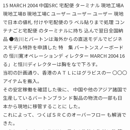
15 MARCH 2004 中国SRC 宅配便 ターミナル 現地工場A
現地工場B 現地工場C ユーザー ユーザー ユーザー 現地
で日本の値札 付けや宅配便のラ ベル貼りまで処理 コン
テナごと宅配便 のターミナルに持ち 込んで翌日全国納
品 ●佐川とバートンは海外からの直送モデルでビジネ
スモデル特許を申請した 特 集 バートンスノーボード
の 恒川寛オペレーションデ ィレクター MARCH 2004 16
る」と恒川ディレクターは胸をなで下ろす。
当初の計画通り、香港のＡＴＬにはグラビスの一 〇〇〇
アイテムを搬入。
その安定稼働を確認した後に、 中国や他のアジア諸国で
生産しているバートンブラン ド製品の物流の一部も日
本から現地に移管することに した。
これによって、つくばＳＲＣのオーバーフロー も解消で
きた。