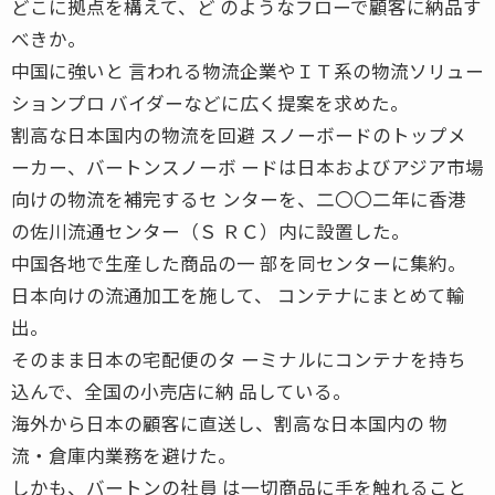
どこに拠点を構えて、ど のようなフローで顧客に納品す
べきか。
中国に強いと 言われる物流企業やＩＴ系の物流ソリュー
ションプロ バイダーなどに広く提案を求めた。
割高な日本国内の物流を回避 スノーボードのトップメ
ーカー、バートンスノーボ ードは日本およびアジア市場
向けの物流を補完するセ ンターを、二〇〇二年に香港
の佐川流通センター（Ｓ ＲＣ）内に設置した。
中国各地で生産した商品の一 部を同センターに集約。
日本向けの流通加工を施して、 コンテナにまとめて輸
出。
そのまま日本の宅配便のタ ーミナルにコンテナを持ち
込んで、全国の小売店に納 品している。
海外から日本の顧客に直送し、割高な日本国内の 物
流・倉庫内業務を避けた。
しかも、バートンの社員 は一切商品に手を触れること