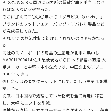
そ のためＳＲＣ周辺に四カ所の賃貸倉庫を手当しなけ
ればならない状態だった。
そこに加えて二〇〇〇年か ら「グラビス（gravis ）」
ブランドのフットウエア・バ ッグ・アパレル製品など
が急成長してきた。
それまで の物流体制で処理しきれないのは明らかだっ
た。
同社のスノーボードの用品の生産地が北米に集中し
MARCH 2004 14 佐川急便――現地から日本の顧客へ直送 大
手メーカーと中堅・中小企業では、中国進出のアプロー
チも全 く違う。
佐川急便は後者をターゲットにして、新しいモデルを構
築し た。
従来、日本国内で処理していた物流を全て現地に移管
し、大幅 にコストを削減。
現地から直接、日本のユーザーに直送することで、 荷主