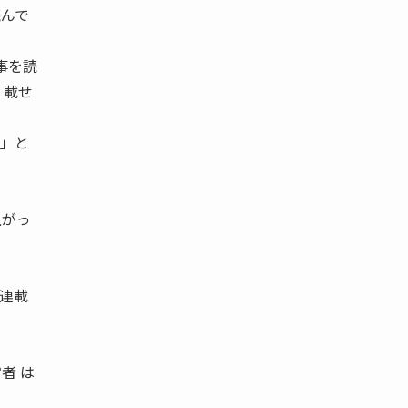
んで
事を読
 載せ
ア」と
上がっ
連載
者 は