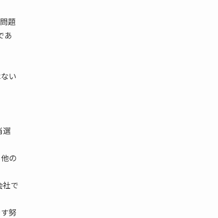
に問題
であ
はない
当選
も他の
会社で
やす努