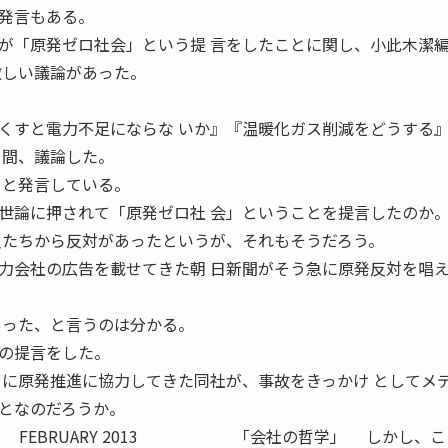
発言もある。
「原発ゼロ社会」という提 言をしたことに関し、小此木潔
激しい議論があった。
くすと電力不足にならな いか』『温暖化ガス削減をどうする
月間、議論した。
 と発言している。
論に押されて「原発ゼロ社 会」ということを提言したのか
員たちから反対があったというが、それもそうだろう。
会社の広告を載せてきた朝 日新聞がそう急に原発反対を唱
あった、と言うのは分かる。
の提言をした。
てに原発推進に協力してきた同社が、事故をきっかけ としてメ
となのだろうか。
79 FEBRUARY 2013 「会社の哲学」 しかし、