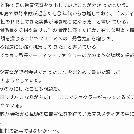
費と称する広告宣伝費を支出していたことが分か ったという。
島で原発事故が起きた七〇 年代から急増しており、「メディ
全性をＰＲしてきた実態が浮き彫りになった」と書い ている。
係費をＣＭや意見広告の 費用に充てたほか、有力な報道・
巨額を投じることでマスコミへの『発言力』を増し た。
る報道には強く抗議して きた」と書いている。
東京支局長マーティン・ファ クラーの次のような談話を掲
東電が記者会見で言ったこと をまとめて書いた感じだ。
せ ようとしていた。
うのみにし たことも問題だ。
同じ見方に なりがちだ」 ここでファクラーが言っているメ
まれている。
電力 会社から巨額の広告宣伝費を得ていたマスメディアの中に
。
批判の記事ではないか‥‥。