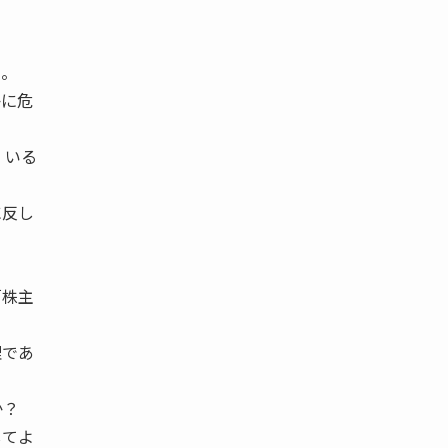
る。
かに危
 いる
に反し
「株主
理であ
のか？
してよ