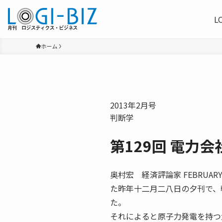
L
ホーム
2013年2月号
判断学
第129回 電力
奥村宏 経済評論家 FEB
た昨年十二月二八日の夕刊で、
た。
それによると原子力発電を持つ