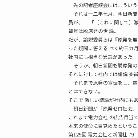
先の記者座談会にはこういう
それは一二年七月、朝日新聞が
員が、 「（これに関して）
背景は脱原発の世 論。
だが、論説委員らは『原発を無
った疑問に答える べく約三カ
社内にも相当な異論があった」
そうか、朝日新聞も脱原発の世
それに対して社内では論説 委
それまで原発の宣伝をし、電力
とはできない。
そこで 激しい議論が社内にも
朝日新聞が「原発ゼロ社会」
これまで電力会社 の広告目当
本来の使命に目覚めたというこ
第129回 電力会社と新聞社 