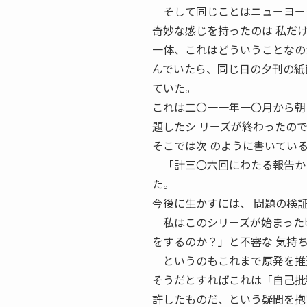
そして同じことはニューヨーク
奇妙な感じを持ったのは 私だ
一体、これはどういうこと
んでいたら、同じ日の夕刊の紙
ていた。
これは二〇一一年一〇月から朝
題したシ リーズが終わったの
そこでは次 のように書いてい
「計三〇六回にわたる報告から
た。
今後に生かすには、 問題の検
私はこのシリーズが始まった頃
をするのか？」と不審な 気持
というのもこれまで原発を推進
そうだとすればこれは「自己批
許したものだ、という疑問を抱