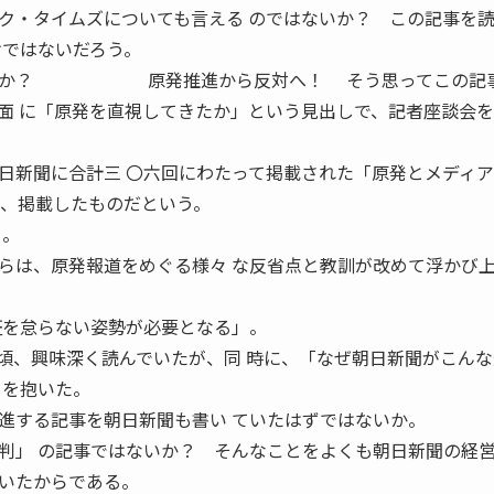
・タイムズについても言える のではないか？ この記事を読
けではないだろう。
なのか？ 原発推進から反対へ！ そう思ってこの記
面 に「原発を直視してきたか」という見出しで、記者座談会を
日新聞に合計三 〇六回にわたって掲載された「原発とメディ
で、掲載したものだという。
る。
は、原発報道をめぐる様々 な反省点と教訓が改めて浮かび
証を怠らない姿勢が必要となる」。
、興味深く読んでいたが、同 時に、「なぜ朝日新聞がこんな
ちを抱いた。
する記事を朝日新聞も書い ていたはずではないか。
判」 の記事ではないか？ そんなことをよくも朝日新聞の経営
いたからである。