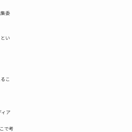
編集委
』とい
。
えるこ
ディア
ここで考