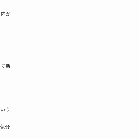
社内か
して新
という
気分