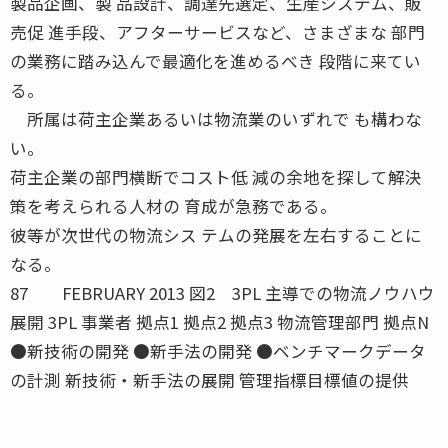
製品企画、製 品設計、調達先選定、生産システム、販
売促 進手段、アフターサービスなど、さまざまな 部門
の業務に踏み込んで最適化を進めるべき 段階に来てい
る。
所属は荷主企業あるいは物流業のいずれで も構わな
い。
荷主企業の部門横断でコスト低 減の余地を探して解決
策を考えられる人材の 育成が急務である。
彼等が次世代の物流シス テムの発展を左右することに
なる。
87 FEBRUARY 2013 図2 3PL 主導での物流ノウハウ
展開 3PL 事業者 拠点1 拠点2 拠点3 物流管理部門 拠点N
●新技術の開発 ●新手法の開発 ●ベンチマークデータ
の計測 新技術・新手法の展開 管理指標目標値の提供