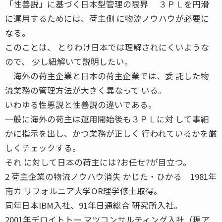
「性善説」に基づく日本型管理の限界 ３ＰＬを円滑
に運用するためには、荷主側 に物流ノウハウが必要に
なる。
このことは、 とりわけ日本では理解されにくいような
ので、 少し紐解いて説明したい。
海外の荷主企業と日本の荷主企業では、委 託した物
流業務の管理方法が大きく異なって いる。
いわゆる性悪説と性善説の違いである。
一般に海外の荷主は運用開始後も３ＰＬに対 して事細
かに指示を出し、かつ業務が正しく 行われているかを厳
しくチェックする。
それ に対して日本の荷主には?お任せ?が目立つ。
2 荷主企業の物流ノウハウ消失 かじた・ひかる 1981年
南カ リフォルニア大学OR理学修士取得。
同年日本IBM入社、91年日通総合 研究所入社。
2001年デロイトトー マツコンサルティング入社（現ア