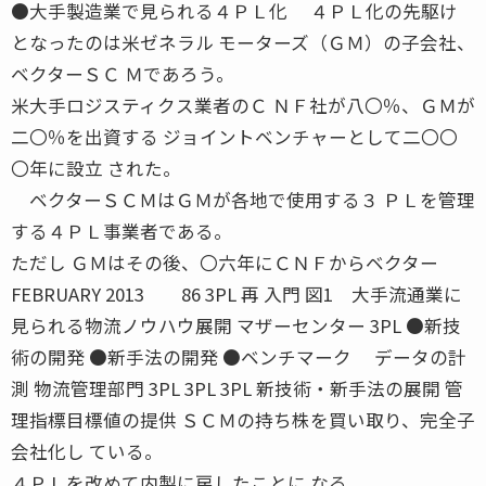
●大手製造業で見られる４ＰＬ化 ４ＰＬ化の先駆け
となったのは米ゼネラル モーターズ（ＧＭ）の子会社、
ベクターＳＣ Ｍであろう。
米大手ロジスティクス業者のＣ ＮＦ社が八〇％、ＧＭが
二〇％を出資する ジョイントベンチャーとして二〇〇
〇年に設立 された。
ベクターＳＣＭはＧＭが各地で使用する３ ＰＬを管理
する４ＰＬ事業者である。
ただし ＧＭはその後、〇六年にＣＮＦからベクター
FEBRUARY 2013 86 3PL 再 入門 図1 大手流通業に
見られる物流ノウハウ展開 マザーセンター 3PL ●新技
術の開発 ●新手法の開発 ●ベンチマーク データの計
測 物流管理部門 3PL 3PL 3PL 新技術・新手法の展開 管
理指標目標値の提供 ＳＣＭの持ち株を買い取り、完全子
会社化し ている。
４ＰＬを改めて内製に戻したことに なる。