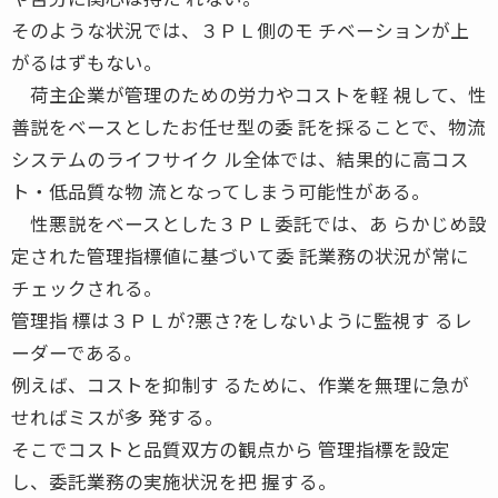
そのような状況では、３ＰＬ側のモ チベーションが上
がるはずもない。
荷主企業が管理のための労力やコストを軽 視して、性
善説をベースとしたお任せ型の委 託を採ることで、物流
システムのライフサイク ル全体では、結果的に高コス
ト・低品質な物 流となってしまう可能性がある。
性悪説をベースとした３ＰＬ委託では、あ らかじめ設
定された管理指標値に基づいて委 託業務の状況が常に
チェックされる。
管理指 標は３ＰＬが?悪さ?をしないように監視す るレ
ーダーである。
例えば、コストを抑制す るために、作業を無理に急が
せればミスが多 発する。
そこでコストと品質双方の観点から 管理指標を設定
し、委託業務の実施状況を把 握する。