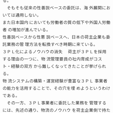
る。
そもそも従来の性善説ベースの委託は、海 外展開にお
いては通用しない。
また日本国内 においても労働者の質の低下や外国人労働
者 の増加が進んでいる。
性善説ベースから性悪 説ベースへ、日本の荷主企業も委
託業務の管 理方法を転換すべき時期に来ている。
３ＰＬ化によるノウハウの消失 荷主が３ＰＬを採用
する理由の一つに、物 流管理要員の社内育成がコス
ト・経験の双方 から難しくなってきたことが挙げられ
る。
物 流システムの構築・運営経験が豊富な３ＰＬ 事業者
の能力を活用することで、その穴を埋 めようというわけ
である。
その一方、３ＰＬ事業者に委託した業務を 管理する
には、先述の通り、物流のノウハウ を荷主企業側で持た