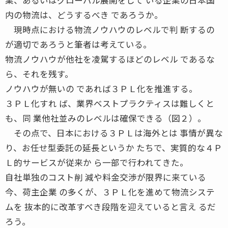
内の物流は、どうするべき であろうか。
現時点における物流ノウハウのレベルで判 断するの
が適切であろうと筆者は考えている。
物流ノウハウが他社を凌駕するほどのレベル であるな
ら、それを残す。
ノウハウが無いの であれば３ＰＬ化を推進する。
３ＰＬ化すれ ば、業界ベストプラクティスは難しくと
も、同 業他社並みのレベルは確保できる（図２）。
その点で、日本における３ＰＬは海外とは 事情が異な
り、お任せ型委託の延長というか たちで、実質的な４Ｐ
Ｌ的サービスが従来か ら一部で行われてきた。
自社単独のコスト削 減や料金交渉が限界に来ている
今、荷主企業 の多くが、３ＰＬ化を進めて物流システ
ムを 抜本的に改革すべき段階を迎えていると言え るだ
ろう。