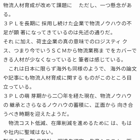
物流人材育成が改めて課題に ただし、一つ懸念があ
る。
３ＰＬを長期に 採用し続けた企業で物流ノウハウの不
足が顕 著になってきているのは先述の通りだ。
それ に加え、荷主企業の真の意味でのロジスティ ク
ス、つまり今でいうＳＣＭから物流業務ま でをカバーで
きる人材が少なくなっていると 筆者は感じている。
これは日本に限らず海外も同様のようで、 海外の論文
や記事にも物流人材育成に関する ものがこのところ目
立っている。
３ＰＬの萌 芽期から二〇年を経た現在、物流ノウハウ
の 継承とさらなるノウハウの蓄積に、正面から 向き合
うべき時期を迎えたようだ。
物流コスト低減、在庫削減を進めるために は、もは
や社内に聖域はない。