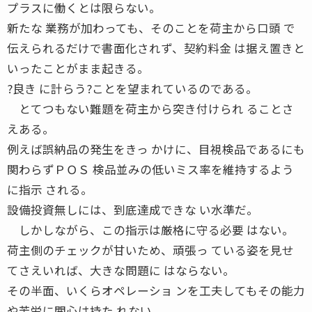
プラスに働くとは限らない。
新たな 業務が加わっても、そのことを荷主から口頭 で
伝えられるだけで書面化されず、契約料金 は据え置きと
いったことがまま起きる。
?良き に計らう?ことを望まれているのである。
とてつもない難題を荷主から突き付けられ ることさ
えある。
例えば誤納品の発生をきっ かけに、目視検品であるにも
関わらずＰＯＳ 検品並みの低いミス率を維持するよう
に指示 される。
設備投資無しには、到底達成できな い水準だ。
しかしながら、この指示は厳格に守る必要 はない。
荷主側のチェックが甘いため、頑張っ ている姿を見せ
てさえいれば、大きな問題に はならない。
その半面、いくらオペレーショ ンを工夫してもその能力
や苦労に関心は持た れない。