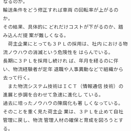
なるのか。
輸送条件をどう修正すれば車両 の回転率が上がるの
か。
その結果、具体的に どれだけコストが下がるのか、踏
み込んだ提 案が難しくなる。
荷主企業にとっても３ＰＬの採用は、社内 における物
流ノウハウの消滅という危険性を はらんでいる。
長期に３ＰＬを採用し続けれ ば、年月を経るのに伴
い、物流経験者が定年 退職や人事異動などで組織から
去って行く。
また物流システム技術はＩＣＴ（情報通信 技術）の
進展と歩調を合わせて急速に進化し ている。
過去に培ったノウハウの陳腐化も著 しくなっている。
そのことを重く見た荷主企 業は、３ＰＬを止めて自社
管理に戻し、物流 管理人材の確保と育成を図ろうとす
る。