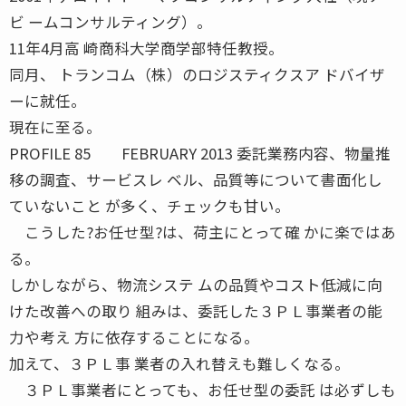
ビ ームコンサルティング）。
11年4月高 崎商科大学商学部特任教授。
同月、 トランコム（株）のロジスティクスア ドバイザ
ーに就任。
現在に至る。
PROFILE 85 FEBRUARY 2013 委託業務内容、物量推
移の調査、サービスレ ベル、品質等について書面化し
ていないこと が多く、チェックも甘い。
こうした?お任せ型?は、荷主にとって確 かに楽ではあ
る。
しかしながら、物流システ ムの品質やコスト低減に向
けた改善への取り 組みは、委託した３ＰＬ事業者の能
力や考え 方に依存することになる。
加えて、３ＰＬ事 業者の入れ替えも難しくなる。
３ＰＬ事業者にとっても、お任せ型の委託 は必ずしも