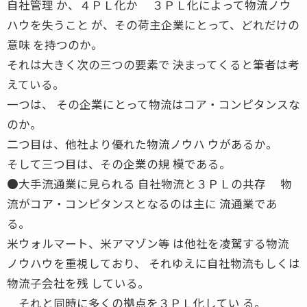
自社管理 か、４ＰＬ化か ３ＰＬ化によって物流ノウ
ハウを失うこと が、その荷主企業にとって、どれだけの
意味 を持つのか。
それは大きく次の三つの要素で 決まってくると筆者は考
えている。
一つは、 その企業にとって物流はコア・コンピタンスな
のか。
二つ目は、他社より優れた物流ノウハ ウがあるか。
そして三つ目は、その企業の規 模である。
●大手流通業に見られる 自社物流と３ＰＬの共存 物
流がコア・コンピタンスとなるのは主に 流通業であ
る。
米ウォルマート、米アマゾン等 は他社を凌駕する物流
ノウハウを重視しており、 それゆえに自社物流もしくは
物流子会社を残 している。
それと同時に多くの拠点を３ＰＬ化してい る。