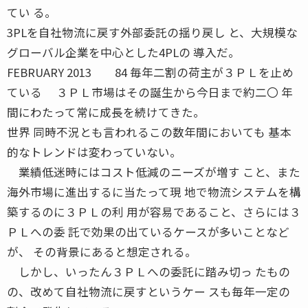
てい る。
3PLを自社物流に戻す外部委託の揺り戻し と、大規模な
グローバル企業を中心とした4PLの 導入だ。
FEBRUARY 2013 84 毎年二割の荷主が３ＰＬを止め
ている ３ＰＬ市場はその誕生から今日まで約二〇 年
間にわたって常に成長を続けてきた。
世界 同時不況とも言われるこの数年間においても 基本
的なトレンドは変わっていない。
業績低迷時にはコスト低減のニーズが増す こと、また
海外市場に進出するに当たって現 地で物流システムを構
築するのに３ＰＬの利 用が容易であること、さらには３
ＰＬへの委 託で効果の出ているケースが多いことなど
が、 その背景にあると想定される。
しかし、いったん３ＰＬへの委託に踏み切っ たもの
の、改めて自社物流に戻すというケー スも毎年一定の