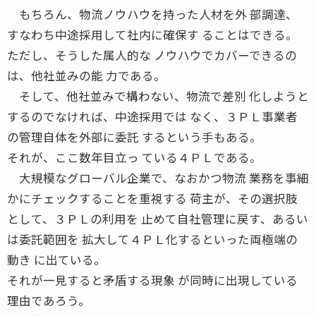
もちろん、物流ノウハウを持った人材を外 部調達、
すなわち中途採用して社内に確保す ることはできる。
ただし、そうした属人的な ノウハウでカバーできるの
は、他社並みの能 力である。
そして、他社並みで構わない、物流で差別 化しようと
するのでなければ、中途採用では なく、３ＰＬ事業者
の管理自体を外部に委託 するという手もある。
それが、ここ数年目立っ ている４ＰＬである。
大規模なグローバル企業で、なおかつ物流 業務を事細
かにチェックすることを重視する 荷主が、その選択肢
として、３ＰＬの利用を 止めて自社管理に戻す、あるい
は委託範囲を 拡大して４ＰＬ化するといった両極端の
動き に出ている。
それが一見すると矛盾する現象 が同時に出現している
理由であろう。