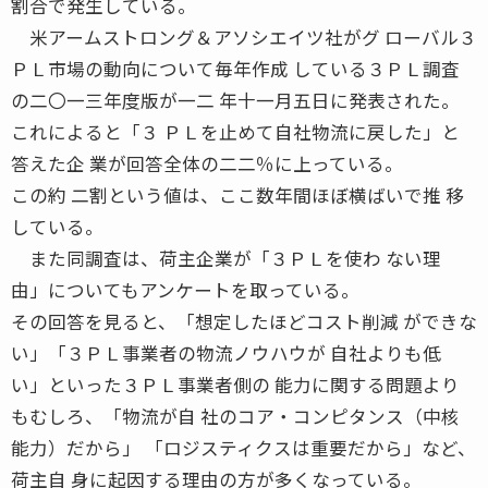
割合で発生している。
米アームストロング＆アソシエイツ社がグ ローバル３
ＰＬ市場の動向について毎年作成 している３ＰＬ調査
の二〇一三年度版が一二 年十一月五日に発表された。
これによると「３ ＰＬを止めて自社物流に戻した」と
答えた企 業が回答全体の二二％に上っている。
この約 二割という値は、ここ数年間ほぼ横ばいで推 移
している。
また同調査は、荷主企業が「３ＰＬを使わ ない理
由」についてもアンケートを取っている。
その回答を見ると、「想定したほどコスト削減 ができな
い」「３ＰＬ事業者の物流ノウハウが 自社よりも低
い」といった３ＰＬ事業者側の 能力に関する問題より
もむしろ、「物流が自 社のコア・コンピタンス（中核
能力）だから」 「ロジスティクスは重要だから」など、
荷主自 身に起因する理由の方が多くなっている。