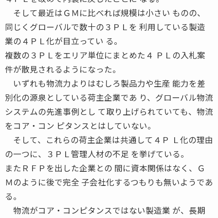
そして最近はＧＭに比べれば規模は小さい ものの、
同じくグローバルで数十の３ＰＬを 利用している製造
業の４ＰＬ化が目立ってい る。
複数の３ＰＬをエリア単位にまとめた４ ＰＬの入札案
件が散見されるようになった。
いずれも物流力よりはむしろ製品力や生産 能力を差
別化の源泉としている荷主企業であ り、グローバル物流
システムの先進事例とし て取り上げられていても、物流
をコア・コン ピタンスとはしていない。
そして、これらの荷主企業は共通して４Ｐ Ｌ化の理由
の一つに、３ＰＬ管理人材の不足 を挙げている。
またＲＦＰを出した企業との 間に資本関係はなく、Ｇ
Ｍのように後で完全 子会社化するつもりも無いようであ
る。
物流がコア・コンピタンスではない製造業 が、長期