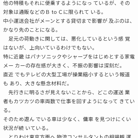
他の特積もそれに便乗するようになっ ているが、その
対象は通販などのＢ to Ｃに限られて いる。
中小運送会社がメーンとする貸切まで影響が 及ぶのは、
かなり先のことになる。
足元の荷動きに関しては、悪化しているという感 覚
はないが、上向いているわけでもない。
特に近畿 はパナソニックやシャープをはじめとする家電
メー カーの存在感が大きく、不振の影響は深刻だ。
直近 でもテレビの大型工場が操業縮小するという報道
も あり、大きな懸念材料だ。
先行きに明るさが見えないことから、どこの運送 業
者もカツカツの車両数で仕事を回すようになって きてい
る。
そのため遊ん でいる車は少なく、傭車 を見つけにくい
状況が続 いている。
とりわけ東京方面へ 物流コンサルタントの相場観 運