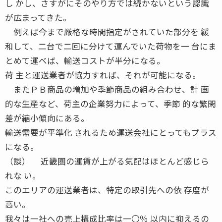
し かし、さすがにそのやり方では続かないという認識
が広まってきた。
例えば今まで厳格な時間指定がされていた部分を 緩
和して、二台で二回に分けて運んでいた荷物を一 台にま
とめて運べば、輸送コストが半分になる。
荷 主と運送業者が協力すれば、それが可能になる。
またＰＢ商品の増加や季節商品の組み合わせ、計 画
的な生産など、荷主の企業努力によって、季節 的な繁閑
差が縮小傾向にある。
輸送需要が平準化 されるため運送会社にとってもプラス
になる。
（談） 近畿圏の運賃が上がる気配はほとんど感じら
れな い。
このエリアの運送業者は、特定の取引先への依 存度が
高い。
我々は一社への売上構成比率は一〇％ 以内に抑えるの