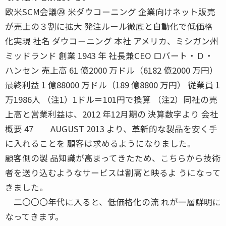
欧米SCM会議㉙ 米ダウコーニング 企業向けネット販売
が売上の３割に拡大 発注ルール徹底と自動化で低価格
化実現 社名 ダウコーニング 本社 アメリカ、ミシガン州
ミッドランド 創業 1943 年 社長兼CEO ロバート・Ｄ・
ハンセン 売上高 61 億2000 万ドル（6182 億2000 万円）
最終利益 1 億88000 万ドル（189 億8800 万円） 従業員 1
万1986人 （注1）1ドル＝101円で換算 （注2）同社の売
上高と営業利益は、2012 年12月期の 決算数字より 会社
概要 47 AUGUST 2013 より、革新的な製品を安く手
に入れることを 顧客は求めるようになりました。
顧客側の製 品知識が高まってきたため、こちらから技術
者を送り込むようなサービスは割高と映るよ うになって
きました。
二〇〇〇年代に入ると、低価格化の流 れが一層鮮明に
なってきます。