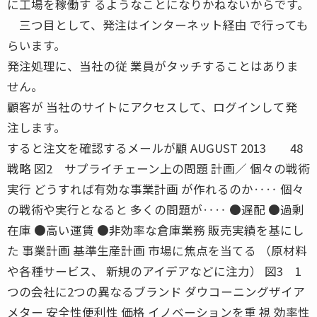
に工場を稼働す るようなことになりかねないからです。
三つ目として、発注はインターネット経由 で行っても
らいます。
発注処理に、当社の従 業員がタッチすることはありま
せん。
顧客が 当社のサイトにアクセスして、ログインして発
注します。
すると注文を確認するメールが顧 AUGUST 2013 48
戦略 図2 サプライチェーン上の問題 計画／ 個々の戦術
実行 どうすれば有効な事業計画 が作れるのか‥‥ 個々
の戦術や実行となると 多くの問題が‥‥ ●遅配 ●過剰
在庫 ●高い運賃 ●非効率な倉庫業務 販売実績を基にし
た 事業計画 基準生産計画 市場に焦点を当てる （原材料
や各種サービス、 新規のアイデアなどに注力） 図3 1
つの会社に2つの異なるブランド ダウコーニングザイア
メター 安全性便利性 価格 イノベーションを重 視 効率性