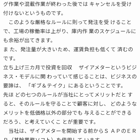
グ作業や混載作業が終わった後では キャンセルを受け
付けないというものです。
このような厳格なルールに則って発注を受 けること
で、工場の稼働率は上がり、庫内作 業のスケジュールに
も余裕が出てきます。
ま た、発注量が大きいため、運賃負担も低くて 済むの
です。
立ち上げ三カ月で投資を回収 ザイアメターというビジ
ネス・モデルに関 わっていて感じることは、ビジネスの
要諦は、 「ギブ＆テイク」にあるということです。
先ほ どの七つのルールが当社にとってメリットだと す
ると、そのルールを守ることで顧客に対し、 どのような
メリットを低価格以外の部分でも 与えることができる
だろう、と考えていくこ とが重要です。
当社は、ザイアメターを開始する前からＳ ＡＰのＥＲ
Ｐ（基幹業務ソフト）を使用して います。