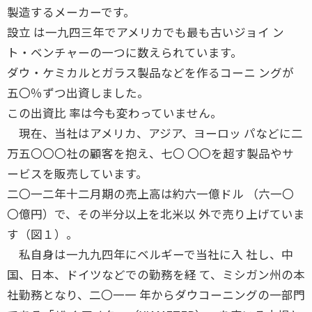
製造するメーカーです。
設立 は一九四三年でアメリカでも最も古いジョイ ン
ト・ベンチャーの一つに数えられています。
ダウ・ケミカルとガラス製品などを作るコーニ ングが
五〇％ずつ出資しました。
この出資比 率は今も変わっていません。
現在、当社はアメリカ、アジア、ヨーロッ パなどに二
万五〇〇〇社の顧客を抱え、七〇 〇〇を超す製品やサ
ービスを販売しています。
二〇一二年十二月期の売上高は約六一億ドル （六一〇
〇億円）で、その半分以上を北米以 外で売り上げていま
す（図１）。
私自身は一九九四年にベルギーで当社に入 社し、中
国、日本、ドイツなどでの勤務を経 て、ミシガン州の本
社勤務となり、二〇一一 年からダウコーニングの一部門