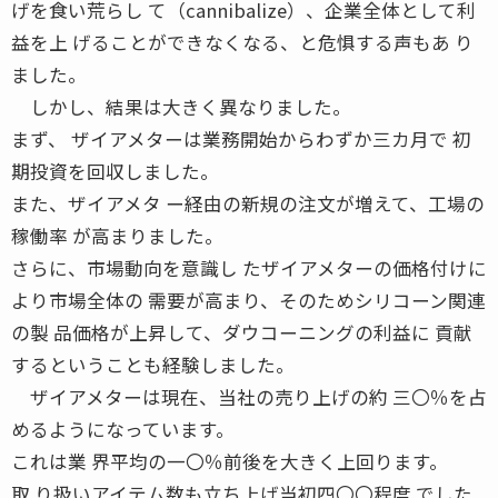
げを食い荒らし て（cannibalize）、企業全体として利
益を上 げることができなくなる、と危惧する声もあ り
ました。
しかし、結果は大きく異なりました。
まず、 ザイアメターは業務開始からわずか三カ月で 初
期投資を回収しました。
また、ザイアメタ ー経由の新規の注文が増えて、工場の
稼働率 が高まりました。
さらに、市場動向を意識し たザイアメターの価格付けに
より市場全体の 需要が高まり、そのためシリコーン関連
の製 品価格が上昇して、ダウコーニングの利益に 貢献
するということも経験しました。
ザイアメターは現在、当社の売り上げの約 三〇％を占
めるようになっています。
これは業 界平均の一〇％前後を大きく上回ります。
取 り扱いアイテム数も立ち上げ当初四〇〇程度 でした