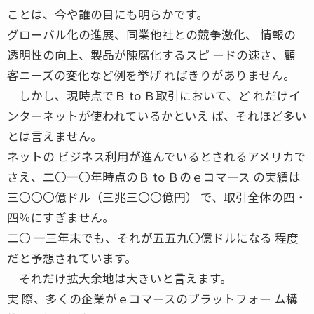
ことは、今や誰の目にも明らかです。
グローバル化の進展、同業他社との競争激化、 情報の
透明性の向上、製品が陳腐化するスピ ードの速さ、顧
客ニーズの変化など例を挙げ ればきりがありません。
しかし、現時点でＢ to Ｂ取引において、ど れだけイ
ンターネットが使われているかといえ ば、それほど多い
とは言えません。
ネットの ビジネス利用が進んでいるとされるアメリカで
さえ、二〇一〇年時点のＢ to Ｂのｅコマース の実績は
三〇〇〇億ドル（三兆三〇〇億円） で、取引全体の四・
四％にすぎません。
二〇 一三年末でも、それが五五九〇億ドルになる 程度
だと予想されています。
それだけ拡大余地は大きいと言えます。
実 際、多くの企業がｅコマースのプラットフォー ム構