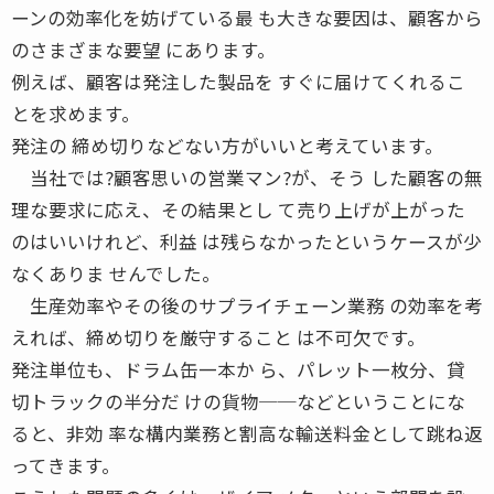
ーンの効率化を妨げている最 も大きな要因は、顧客から
のさまざまな要望 にあります。
例えば、顧客は発注した製品を すぐに届けてくれるこ
とを求めます。
発注の 締め切りなどない方がいいと考えています。
当社では?顧客思いの営業マン?が、そう した顧客の無
理な要求に応え、その結果とし て売り上げが上がった
のはいいけれど、利益 は残らなかったというケースが少
なくありま せんでした。
生産効率やその後のサプライチェーン業務 の効率を考
えれば、締め切りを厳守すること は不可欠です。
発注単位も、ドラム缶一本か ら、パレット一枚分、貸
切トラックの半分だ けの貨物──などということにな
ると、非効 率な構内業務と割高な輸送料金として跳ね返
ってきます。