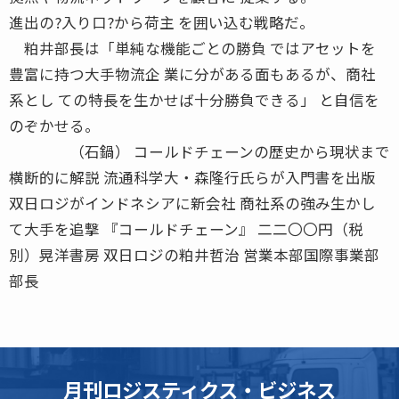
進出の?入り口?から荷主 を囲い込む戦略だ。
粕井部長は「単純な機能ごとの勝負 ではアセットを
豊富に持つ大手物流企 業に分がある面もあるが、商社
系とし ての特長を生かせば十分勝負できる」 と自信を
のぞかせる。
（石鍋） コールドチェーンの歴史から現状まで
横断的に解説 流通科学大・森隆行氏らが入門書を出版
双日ロジがインドネシアに新会社 商社系の強み生かし
て大手を追撃 『コールドチェーン』 二二〇〇円（税
別）晃洋書房 双日ロジの粕井哲治 営業本部国際事業部
部長
月刊ロジスティクス・ビジネス