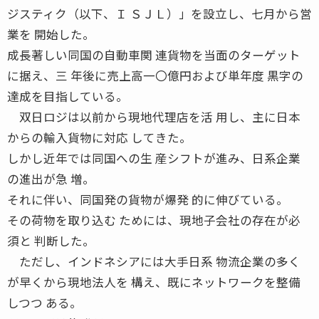
ジスティク（以下、Ｉ ＳＪＬ）」を設立し、七月から営
業を 開始した。
成長著しい同国の自動車関 連貨物を当面のターゲット
に据え、三 年後に売上高一〇億円および単年度 黒字の
達成を目指している。
双日ロジは以前から現地代理店を活 用し、主に日本
からの輸入貨物に対応 してきた。
しかし近年では同国への生 産シフトが進み、日系企業
の進出が急 増。
それに伴い、同国発の貨物が爆発 的に伸びている。
その荷物を取り込む ためには、現地子会社の存在が必
須と 判断した。
ただし、インドネシアには大手日系 物流企業の多く
が早くから現地法人を 構え、既にネットワークを整備
しつつ ある。