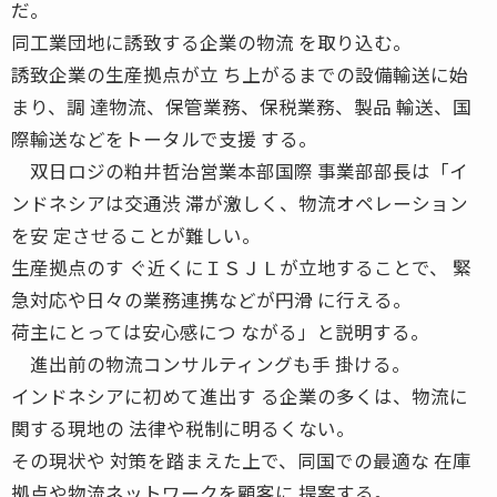
だ。
同工業団地に誘致する企業の物流 を取り込む。
誘致企業の生産拠点が立 ち上がるまでの設備輸送に始
まり、調 達物流、保管業務、保税業務、製品 輸送、国
際輸送などをトータルで支援 する。
双日ロジの粕井哲治営業本部国際 事業部部長は「イ
ンドネシアは交通渋 滞が激しく、物流オペレーション
を安 定させることが難しい。
生産拠点のす ぐ近くにＩＳＪＬが立地することで、 緊
急対応や日々の業務連携などが円滑 に行える。
荷主にとっては安心感につ ながる」と説明する。
進出前の物流コンサルティングも手 掛ける。
インドネシアに初めて進出す る企業の多くは、物流に
関する現地の 法律や税制に明るくない。
その現状や 対策を踏まえた上で、同国での最適な 在庫
拠点や物流ネットワークを顧客に 提案する。