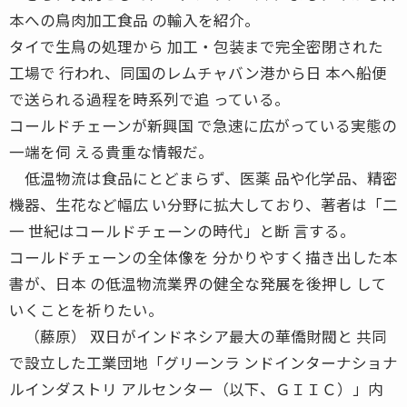
本への鳥肉加工食品 の輸入を紹介。
タイで生鳥の処理から 加工・包装まで完全密閉された
工場で 行われ、同国のレムチャバン港から日 本へ船便
で送られる過程を時系列で追 っている。
コールドチェーンが新興国 で急速に広がっている実態の
一端を伺 える貴重な情報だ。
低温物流は食品にとどまらず、医薬 品や化学品、精密
機器、生花など幅広 い分野に拡大しており、著者は「二
一 世紀はコールドチェーンの時代」と断 言する。
コールドチェーンの全体像を 分かりやすく描き出した本
書が、日本 の低温物流業界の健全な発展を後押し して
いくことを祈りたい。
（藤原） 双日がインドネシア最大の華僑財閥と 共同
で設立した工業団地「グリーンラ ンドインターナショナ
ルインダストリ アルセンター（以下、ＧＩＩＣ）」内