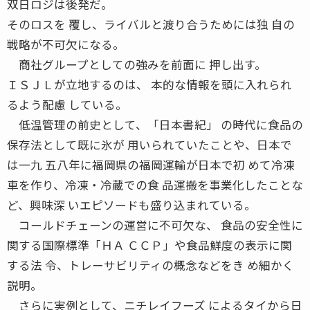
双日ロジは後発だ。
そのロスを 覆し、ライバルと渡り合うためには独 自の
戦略が不可欠になる。
商社グループとしての強みを前面に 押し出す。
ＩＳＪＬが立地するのは、 本的な情報を頭に入れられ
るよう配慮 している。
低温管理の前史として、「日本書紀」 の時代に食品の
保存法として既に氷が 用いられていたことや、日本で
は一九 五八年に福岡県の福岡運輸が日本で初 めて冷凍
車を作り、冷凍・冷蔵での食 品運搬を事業化したことな
ど、興味深 いエピソードも盛り込まれている。
コールドチェーンの運営に不可欠な、 食品の安全性に
関する国際標準「ＨＡ ＣＣＰ」や食品鮮度の表示に関
する法 令、トレーサビリティの概念などをき め細かく
説明。
さらに実例として、ニチレイフーズ によるタイから日