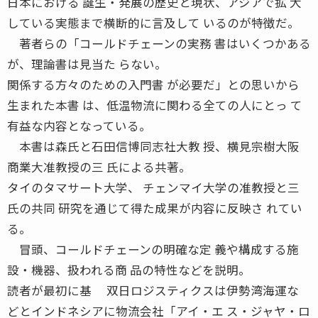
日本における 誕生・発展の歴史と現状、アジアで拡 大
している実態まで横断的に言及して いるのが特徴だ。
著者らの「コールドチェーンの実務 書はいくつかある
が、理論書は見当た らない。
関係する方々のための入門書 が必要だ」との思いから
生まれた本書 は、低温物流に関わる全ての人にとっ て
有益な内容となっている。
本書は森氏と石田信博同志社大教 授、横見宗樹大阪
商業大准教授の三 氏による共著。
タイのタマサート大学、 チェンマイ大学の准教授と三
氏の共同 研究を通じて得た成果が内容に反映さ れてい
る。
冒頭、コールドチェーンの明確な定 義や構成する施
設・機器、扱われる商 品の特性などを説明。
読者が最初に基 双日ロジスティクスは伊勢湾海運な
どとインドネシアに物流会社「アイ・エ ス・ジャヤ・ロ