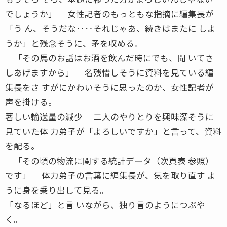
でしょうか」 女性記者のもっともな指摘に編集長が
「う ん、そうだな‥‥それじゃあ、続きはまたに しよ
うか」と残念そうに、矛を収める。
「その馬のお話はお酒を飲んだ時にでも、聞 いてさ
しあげますから」 名残惜しそうに資料を見ている編
集長をさ すがにかわいそうに思ったのか、女性記者が
声を掛ける。
著しい輸送量の減少 二人のやりとりを興味深そうに
見ていた体 力弟子が「よろしいですか」と言って、資料
を配る。
「その頃の物流に関する統計データ（次頁表 参照）
です」 体力弟子の言葉に編集長が、気を取り直す よ
うに身を乗り出して見る。
「なるほど」と言 いながら、独り言のようにつぶや
く。