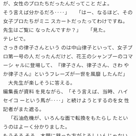
が、女性のプロたちだったんだってこと だよ。
そう言えば分かるだろ‥‥」 「はー、なるほど、その
女子プロたちがミニ スカートだったってわけですね。
先生はご覧に なったんですか？」 「見た。
テレビで。
さっきの律子さんという のは中山律子といって、女子プ
ロ第一号の人 だったんだけど、花王のシャンプーのコマ
ーシ ャルに登場して、『律子さん、律子さん、さわ や
か律子さん』というフレーズが一世を風靡 したんだ」
大先生が楽しそうに答える。
編集長が資料 を見ながら、「そう言えば、当時、ハイ
セイコ ーという馬が‥‥」と続けようとするのを女 性
記者がまた遮る。
「石油危機が、いろんな面で転換をもたらし たとい
うのはよーく分かりました。
もうそろ そろ、本題に移った方がよろしいんじゃない