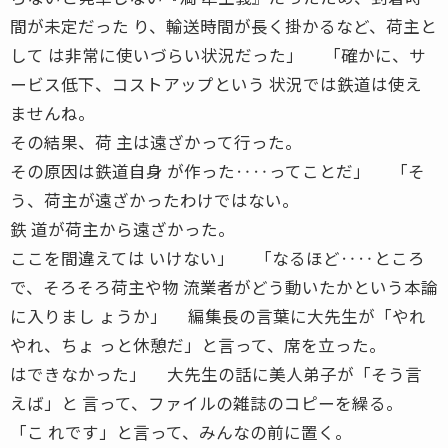
間が未定だった り、輸送時間が長く掛かるなど、荷主と
して は非常に使いづらい状況だった」 「確かに、サ
ービス低下、コストアップという 状況では鉄道は使え
ませんね。
その結果、荷 主は遠ざかって行った。
その原因は鉄道自身 が作った‥‥ってことだ」 「そ
う、荷主が遠ざかったわけではない。
鉄 道が荷主から遠ざかった。
ここを間違えては いけない」 「なるほど‥‥ところ
で、そろそろ荷主や物 流業者がどう動いたかという本論
に入りまし ょうか」 編集長の言葉に大先生が「やれ
やれ、ちょ っと休憩だ」と言って、席を立った。
はできなかった」 大先生の話に美人弟子が「そう言
えば」と 言って、ファイルの雑誌のコピーを繰る。
「こ れです」と言って、みんなの前に置く。