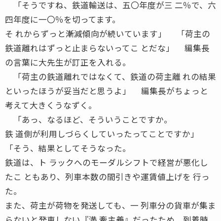
「そうですね、鉄道輸送は、五〇年度が三 二％で、六
四年度に一〇％を切ってます。
そ れからずっと漸減傾向が続いています」 「荷主の
鉄道離れはずっと止まらないってこ とだな」 編集長
の言葉に大先生が訂正を入れる。
「荷主の鉄道離れではなくて、鉄道の荷主離 れの結果
といったほうが妥当だと思うよ」 編集長がちょっと
考えて大きくうなずく。
「あっ、なるほど、そういうことですか。
鉄 道側が利用しづらくしていったってことですか」
「そう、結果としてそうなった。
鉄道は、ト ラックへのモーダルシフトで経営が悪化し
たこ ともあり、列車本数の間引きや運賃値上げを 行っ
た。
また、荷主が荷物を発送しても、一 列車分の貨車が集ま
らないと発車しない『満 牽主義』だったため、到着時