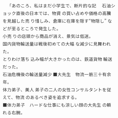
「あのころ、私はまだ小学生で、断片的な記 石油シ
ョック直後の日本では、物資 の買い占めや価格の高騰
を見越した売 り惜しみ、倉庫に在庫を隠す“物隠し” な
どが至るところで発生した。
小売 りの店頭から商品が消え、景気は低迷。
国内貨物輸送量は戦後初めての大幅 な減少に見舞われ
た。
とりわけ落ち 込み幅が大きかったのは、鉄道貨物 輸送
だった。
石油危機後の輸送量減少 ■大先生 物流一筋三十有余
年。
体力弟子、美人 弟子の二人の女性コンサルタントを従
えて、物流 のあるべき姿を追求する。
■体力弟子 ハードな仕事にも涼しい顔の大先生 の頼
れる右腕。