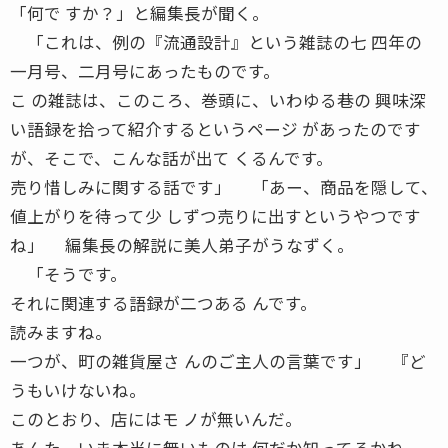
「何で すか？」と編集長が聞く。
「これは、例の『流通設計』という雑誌の七 四年の
一月号、二月号にあったものです。
こ の雑誌は、このころ、巻頭に、いわゆる巷の 興味深
い語録を拾って紹介するというページ があったのです
が、そこで、こんな話が出て くるんです。
売り惜しみに関する話です」 「あー、商品を隠して、
値上がりを待って少 しずつ売りに出すというやつです
ね」 編集長の解説に美人弟子がうなずく。
「そうです。
それに関連する語録が二つある んです。
読みますね。
一つが、町の雑貨屋さ んのご主人の言葉です」 『ど
うもいけないね。
このとおり、店にはモ ノが無いんだ。
あんた、いま本当に無いものは 何だか知ってるかね。