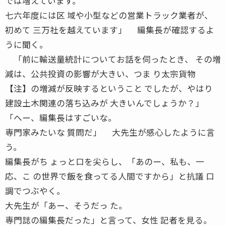
では増えています。
七六年度には区 域や小型などの営業トラック業者が、
初めて 三万社を越えています」 編集長が確認するよ
うに聞く。
「前に輸送量統計についてお話を伺ったとき、 その増
減は、公共投資の影響が大きい、つま り太宗貨物
【注】の増減が反映するということ でしたが、やはり
建設土木関連の落ち込みが 大きいんでしょうか？」
「へー、編集長はすごいな。
専門家みたいな 質問だ」 大先生が感心したように言
う。
編集長がち ょっと口を尖らし、「あのー、私も、一
応、こ の世界で飯を食ってる人間ですから」と抗議 口
調でつぶやく。
大先生が「あー、そうだっ た。
専門誌の編集長だった」と言って、女性 記者を見る。