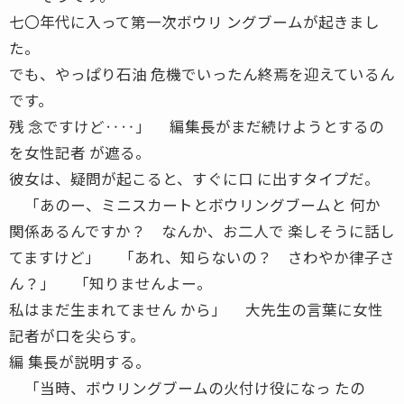
七〇年代に入って第一次ボウリ ングブームが起きまし
た。
でも、やっぱり石油 危機でいったん終焉を迎えているん
です。
残 念ですけど‥‥」 編集長がまだ続けようとするの
を女性記者 が遮る。
彼女は、疑問が起こると、すぐに口 に出すタイプだ。
「あのー、ミニスカートとボウリングブームと 何か
関係あるんですか？ なんか、お二人で 楽しそうに話し
てますけど」 「あれ、知らないの？ さわやか律子さ
ん？」 「知りませんよー。
私はまだ生まれてません から」 大先生の言葉に女性
記者が口を尖らす。
編 集長が説明する。
「当時、ボウリングブームの火付け役になっ たの