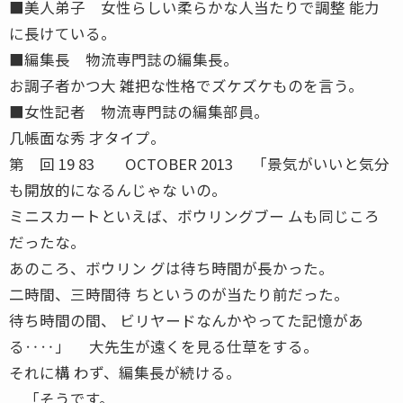
■美人弟子 女性らしい柔らかな人当たりで調整 能力
に長けている。
■編集長 物流専門誌の編集長。
お調子者かつ大 雑把な性格でズケズケものを言う。
■女性記者 物流専門誌の編集部員。
几帳面な秀 才タイプ。
第 回 19 83 OCTOBER 2013 「景気がいいと気分
も開放的になるんじゃな いの。
ミニスカートといえば、ボウリングブー ムも同じころ
だったな。
あのころ、ボウリン グは待ち時間が長かった。
二時間、三時間待 ちというのが当たり前だった。
待ち時間の間、 ビリヤードなんかやってた記憶があ
る‥‥」 大先生が遠くを見る仕草をする。
それに構 わず、編集長が続ける。
「そうです。