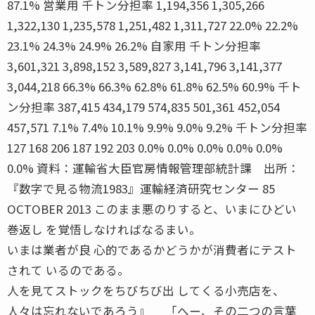
87.1% 営業用 千トン分担率 1,194,356 1,305,266
1,322,130 1,235,578 1,251,482 1,311,727 22.0% 22.2%
23.1% 24.3% 24.9% 26.2% 自家用 千トン分担率
3,601,321 3,898,152 3,589,827 3,141,796 3,141,377
3,044,218 66.3% 66.3% 62.8% 61.8% 62.5% 60.9% 千ト
ン分担率 387,415 434,179 574,835 501,361 452,054
457,571 7.1% 7.4% 10.1% 9.9% 9.0% 9.2% 千トン分担率
127 168 206 187 192 203 0.0% 0.0% 0.0% 0.0% 0.0%
0.0% 資料：運輸省大臣官房情報管理部統計課 出所：
『数字で見る物流1983』運輸経済研究センター 85
OCTOBER 2013 このまま悪のりすると、いまにひどい
巻返し を覚悟しなければなるまい。
いまは業者が良 心的であるかどうかが消費者にテスト
されて いるのである。
人を見てストックをちびちび出 してくる小売店を、
人々は忘れないであろう』 「へー、その二つの言葉