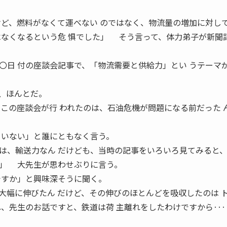
けど、燃料がなくて運べない のではなく、物流量の増加に対し
べなくなるという危 惧でした」 そう言って、体力弟子が新聞
〇日 付の座談会記事で、「物流需要と供給力」とい うテーマ
、ほんとだ。
、この座談会が行 われたのは、石油危機が問題になる前だった 
ていない」と誰にともなく言う。
、輸送力なん だけども、当時の記事をいろいろ見てみると、
」 大先生が思わせぶりに言う。
ですか」と興味深そうに聞く。
幅に伸びたん だけど、その伸びのほとんどを吸収したのは 
ね、先生のお話ですと、鉄道は荷 主離れをしたわけですから