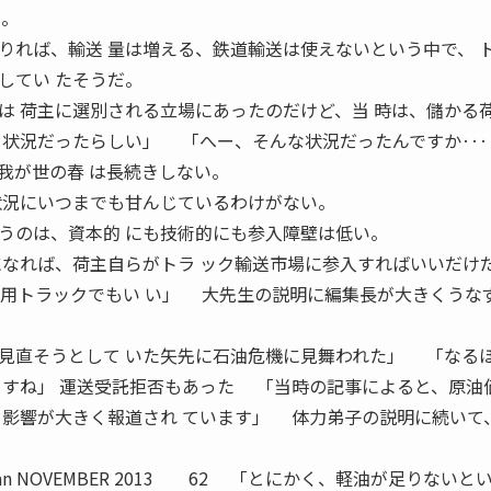
る。
れば、輸送 量は増える、鉄道輸送は使えないという中で、 
してい たそうだ。
は 荷主に選別される立場にあったのだけど、当 時は、儲かる
いう状況だったらしい」 「へー、そんな状況だったんですか
我が世の春 は長続きしない。
状況にいつまでも甘んじているわけがない。
うのは、資本的 にも技術的にも参入障壁は低い。
になれば、荷主自らがトラ ック輸送市場に参入すればいいだけ
家用トラックでもい い」 大先生の説明に編集長が大きくうな
直そうとして いた矢先に石油危機に見舞われた」 「なる
 すね」 運送受託拒否もあった 「当時の記事によると、原油
る影響が大きく報道され ています」 体力弟子の説明に続いて
nda Kadan NOVEMBER 2013 62 「とにかく、軽油が足りない