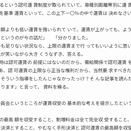
という認可運 賃制度が取られていて、車種別距離帯別に運 
を基準 運賃といって、この上下一〇％の中で運賃は 決めなさ
限額よりも低い運賃を強いられて いて、運賃が上がっても、よ
たというのが今の話だ」 「分かりました。
かも足りない状況なら、上限の運賃まで行 ってもいいように思
が笑いながら大き くうなずき、答える。
は認可運賃の 前提にはないのだから、需給関係で認可運賃 
あ、認 可運賃の上限なら正当な権利だから、当然要 求すべき
 そういう指導をしたんじゃなかったっけ？そ んな記事を読ん
ります」と言って、 資料を繰る。
委員会というところが運賃収受の 基本的な考えを提示したとい
の最高 額を収受すること、割増料金は全て完全収 受すること
金決済とすること、やむなく手形決済と 認可運賃の最高額を収