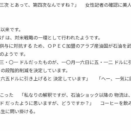
三次 とあって、第四次なんですね？」 女性記者の確認に美
 以来です。
げ は、対米戦略の一環として行われたようです。
供与に対抗する ため、ＯＰＥＣ加盟のアラブ産油国が石油を武
のようで す。
三・〇一 ドルだったものが、一〇月一六日に五・一二 ドルに
 の段階的削減を決定しています。
・六五ドルに引き上げると 決定しています」 「へー、一気に
が起こった 「私なりの解釈ですが、石油ショック以降の 物流は
ド だったように思いますが、どうですか？」 コーヒーを飲
先生に問い掛ける。