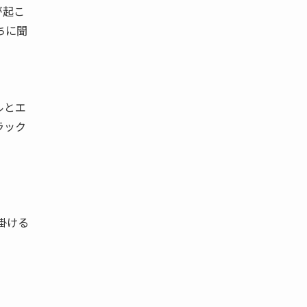
が起こ
ちに聞
ルとエ
ラック
掛ける