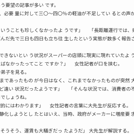
いう要望の記事が多い です。
、必要 量に対して三〇〜四〇％の軽油が不足してい るとの声
ということも珍しくなかったよ うです」 「長距離運行では、
運んだ先で三日も四日も立ち往 生したという実態が数多く報告
できないとい う状況がスーパーの店頭に現実に現れていたよ 
ばなかったってこと ですか？」 女性記者が口を挟む。
力弟子を見る。
であったもの が今日はなく、これまでなかったものが突然 
ど遠い 状況だったようです」 「そんな状況では、消費者の
いでしょうね。
理的にはわかります」 女性記者の言葉に大先生が反応する。
化しようとし たとはいえ、当時、政府がメーカーに増産要 
、そうそう、運賃も大騒ぎだっ たようだ」 大先生が解説する。