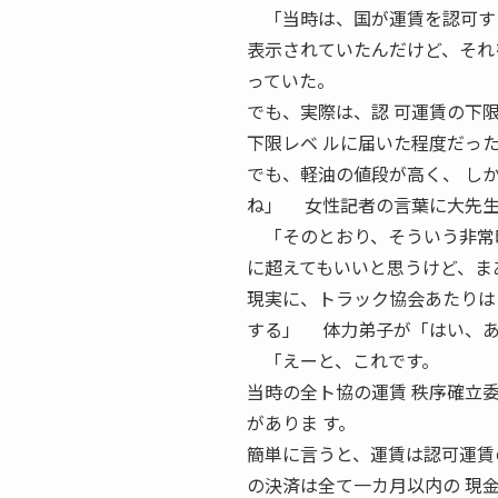
「当時は、国が運賃を認可する
表示されていたんだけど、それ
っていた。
でも、実際は、認 可運賃の下
下限レベ ルに届いた程度だっ
でも、軽油の値段が高く、 し
ね」 女性記者の言葉に大先生
「そのとおり、そういう非常時
に超えてもいいと思うけど、ま
現実に、トラック協会あたりは
する」 体力弟子が「はい、あ
「えーと、これです。
当時の全ト協の運賃 秩序確立
がありま す。
簡単に言うと、運賃は認可運賃
の決済は全て一カ月以内の 現