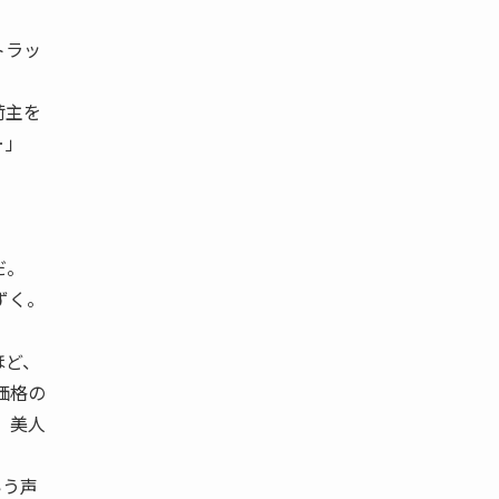
トラッ
荷主を
‥‥」
だ。
ずく。
ほど、
価格の
、美人
という声