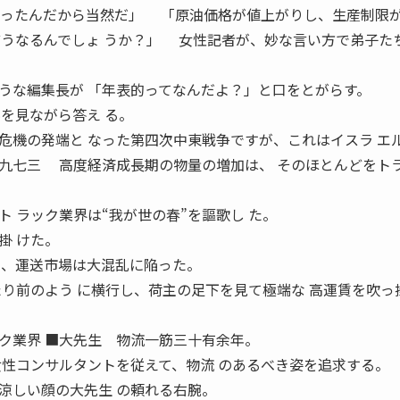
まったんだから当然だ」 「原油価格が値上がりし、生産制限
どうなるんでしょ うか？」 女性記者が、妙な言い方で弟子た
うな編集長が 「年表的ってなんだよ？」と口をとがらす。
を見ながら答え る。
機の発端と なった第四次中東戦争ですが、これはイスラ エ
九七三 高度経済成長期の物量の増加は、 そのほとんどをト
 ラック業界は“我が世の春”を謳歌し た。
掛 けた。
て、運送市場は大混乱に陥った。
たり前のよう に横行し、荷主の足下を見て極端な 高運賃を吹っ
ック業界 ■大先生 物流一筋三十有余年。
女性コンサルタントを従えて、物流 のあるべき姿を追求する。
涼しい顔の大先生 の頼れる右腕。