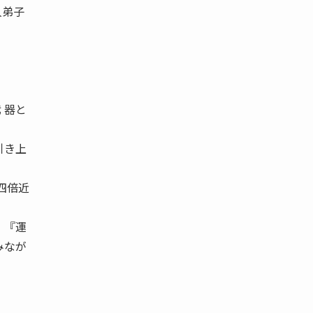
人弟子
 器と
引き上
四倍近
、『運
みなが