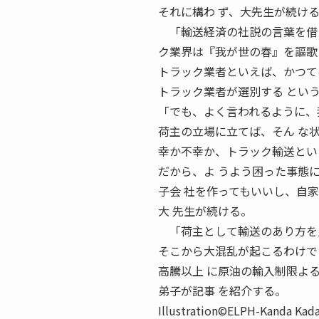
それに構わ ず、大先生が続け
「輸送経済の社説の言葉を借り
ク業界は『我が世の春』を謳歌
トラック業者といえば、かつて
トラック業者が選別する と
「でも、よく言われるように、
荷主の立場に立てば、そん な
幸か不幸か、トラック輸送とい
だから、よ うよう困った事態
子会 社を作ってもいいし、自
大 先生が続ける。
「荷主として輸送のあり方を見
そこから大混乱が起こるわけで
高騰以上 に原油の輸入制限よ
弟子が記事 を紹介する。
Illustration©ELPH-Ka