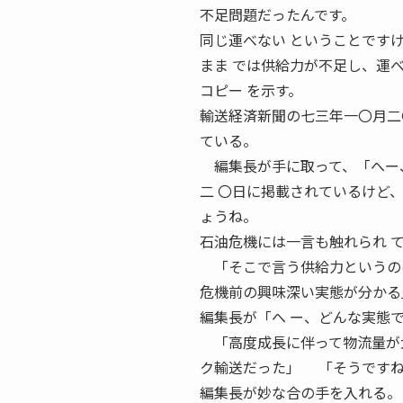
不足問題だったんです。
同じ運べない ということです
まま では供給力が不足し、運
コピー を示す。
輸送経済新聞の七三年一〇月二
ている。
編集長が手に取って、「へー
二 〇日に掲載されているけど
ょうね。
石油危機には一言も触れられ 
「そこで言う供給力というのは
危機前の興味深い実態が分かる
編集長が「へ ー、どんな実態
「高度成長に伴って物流量が大
ク輸送だった」 「そうです
編集長が妙な合の手を入れる。