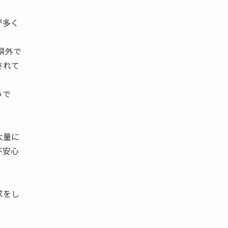
が多く
県外で
されて
うで
大量に
不安心
求をし