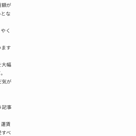
賃額が
いとな
うやく
います
を大幅
だ。
だ気が
う記事
、運賃
受すべ