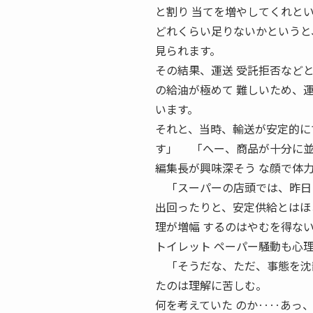
と割り 当てを増やしてくれと
どれくらい足りないかというと
見られます。
その結果、運送 受託拒否など
の給油が極めて 難しいため、
います。
それと、当時、輸送が安定的に
す」 「へー、商品が十分に並
編集長が興味深そう な顔で体
「スーパーの店頭では、昨日ま
出回ったりと、安定供給とはほ
理が増幅 するのはやむを得な
トイレット ペーパー騒動も心
「そうだな、ただ、事態を沈静
たのは理解に苦しむ。
何を考えていた のか‥‥あっ