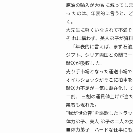
原油の輸入が大幅 に減ってし
っ たのは、年表的に言うと、
く。
大先生に軽くいなされて不満そ
そ れに構わず、美人弟子が資料
「年表的に言えば、まず石油危
ジプト、シリア両国との間で一
輸送が吸収し た。
売り手市場となった運送市場でト
オイルショックがそこに拍車を
輸送力不足が一気に顕在化し 
二割、 三割の運賃値上げが当
業者も現れた。
“我が世の春”を謳歌したトラ
体力弟子、美人 弟子の二人の
■体力弟子 ハードな仕事にも