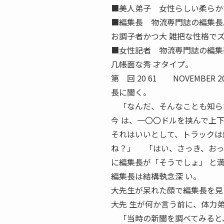
■美人弟子 女性らしい柔らか
■編集長 物流専門誌の編集長
お調子者かつ大 雑把な性格で
■女性記者 物流専門誌の編集
几帳面な秀 才タイプ。
第 回 20 61 NOVEMB
長に聞く。
「なんだ、そんなことも知ら
今 は、一〇〇ドルを挟んで上下
それはいいとして、トラックは
ね？」 「はい、さっき、おっ
に編集長が「そうでしょ」 と
編集長は結構執念深 い。
大先生が呆れた顔で編集長を見
大先 生が何か言う前に、体力
「当時の新聞を調べてみると、