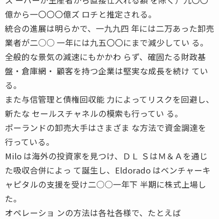
億から一〇〇〇億ズ ロチと推定される。
統合の進展は明らかで、一九九四 年には二万あった卸売
業者が二○○ 一年には九五〇〇にまで減少してい る。
全般的な景気の減速にもかかわ らず、確固たる財政基
盤・倉庫網・ 顧客を持つ企業は堅実な成長を続け てい
る。
また与信管理と債権回収能 力によってリスクを回避し、
新たな セールスチャネルの模索も行ってい る。
ポーランドの卸売大手はさまざま な方法で資金調達を
行っている。
Milo は海外の投資家を見つけ、ＤＬ ＳはＭ＆Ａを通じ
た吸収合併によっ て誕生し、Eldorado はベンチャーキ
ャピタルの支援を受け二○○一年下 半期に株式上場し
た。
オペレーショ ンの方法は各社各様で、たとえば