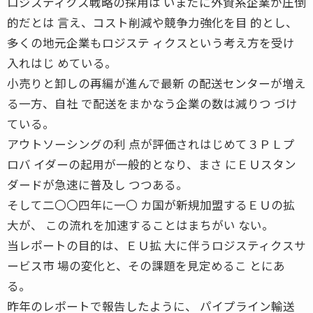
ロジスティクス戦略の採用は いまだに外資系企業が圧倒
的だとは 言え、コスト削減や競争力強化を目 的とし、
多くの地元企業もロジステ ィクスという考え方を受け
入れはじ めている。
小売りと卸しの再編が進んで最新 の配送センターが増え
る一方、自社 で配送をまかなう企業の数は減りつ づけ
ている。
アウトソーシングの利 点が評価されはじめて３ＰＬプ
ロバ イダーの起用が一般的となり、まさ にＥＵスタン
ダードが急速に普及し つつある。
そして二〇〇四年に一〇 カ国が新規加盟するＥＵの拡
大が、 この流れを加速することはまちがい ない。
当レポートの目的は、ＥＵ拡 大に伴うロジスティクスサ
ービス市 場の変化と、その課題を見定めるこ とにあ
る。
昨年のレポートで報告したように、 パイプライン輸送