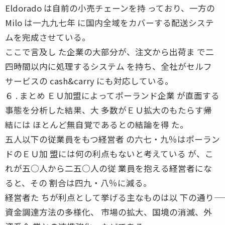
Eldorado は自前の小売チェーンを持 っており、一方の
Milo は一九九七年 に国内全域をカバーする配送システ
ムを完成させている。
ここで言及し た企業の大部分が、注文から出荷ま で二
四時間以内に処理するシステム を持ち、全社がセルフ
サービスの cash&carry にも対応している。
６ . まとめ ＥＵ加盟によってポーランド企業 が直面する
事態を分析した結果、大 多数がＥＵ拡大のもたらす帰
結には ほとんど無自覚であるとの結論を得 た。
五人以下の従業員をもつ経営者 の六七・九％はポーラン
ドのＥＵ加 盟には何の利点もないと考えている が、こ
れが五○人から二五○人の従 業員を抱える経営者にな
ると、その 割合は四九・八％に減る。
経営者た ちが利点として挙げる主なものは以 下の通り――
資金調達方法の多様化、 市場の拡大、国境の消滅、外