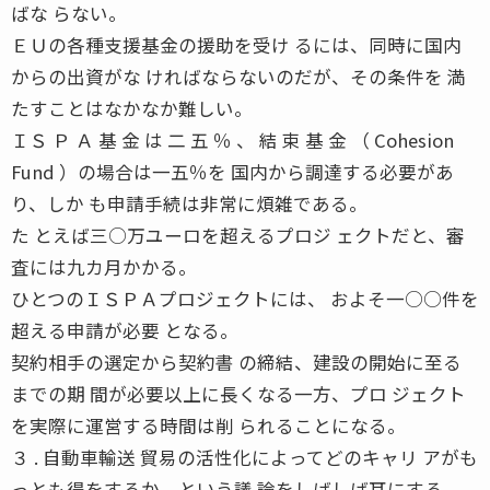
ばな らない。
ＥＵの各種支援基金の援助を受け るには、同時に国内
からの出資がな ければならないのだが、その条件を 満
たすことはなかなか難しい。
ＩＳ Ｐ Ａ 基 金 は 二 五 ％ 、 結 束 基 金 （ Cohesion
Fund ）の場合は一五％を 国内から調達する必要があ
り、しか も申請手続は非常に煩雑である。
た とえば三○万ユーロを超えるプロジ ェクトだと、審
査には九カ月かかる。
ひとつのＩＳＰＡプロジェクトには、 およそ一○○件を
超える申請が必要 となる。
契約相手の選定から契約書 の締結、建設の開始に至る
までの期 間が必要以上に長くなる一方、プロ ジェクト
を実際に運営する時間は削 られることになる。
３ . 自動車輸送 貿易の活性化によってどのキャリ アがも
っとも得をするか、という議 論をしばしば耳にする。