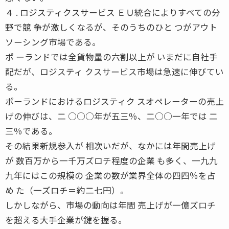
４ . ロジスティクスサービス ＥＵ統合によりすべての分
野で競 争が激しくなるが、そのうちのひと つがアウト
ソーシング市場である。
ポ ーランドでは全貨物量の六割以上が いまだに自社手
配だが、ロジスティ クスサービス市場は急速に伸びてい
る。
ポーランドにおけるロジスティク スオペレーターの売上
げの伸びは、二 ○○○年が五三％、二○○一年では 二
三％である。
その結果新規参入が 相次いだが、なかには年間売上げ
が 数百万から一千万ズロチ程度の企業 も多く、一九九
九年にはこの規模の 企業の数が業界全体の四四％を占
め た（一ズロチ＝約二七円）。
しかしながら、市場の動向は年間 売上げが一億ズロチ
を超える大手企業が鍵を握る。