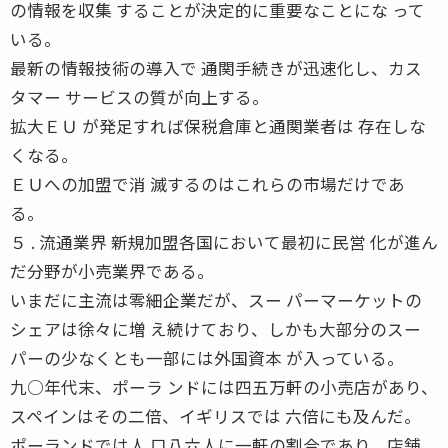
の情報を収集 することが決定的に重要なことにな って
いる。
最新の情報技術の導入で 通関手続きが迅速化し、カス
タマー サービスの質が向上する。
拡大ＥＵ が発足すれば保税倉庫と通関業者は 存在しな
くなる。
ＥＵへの加盟で消 滅するのはこれらの市場だけであ
る。
５ . 流通業界 新規加盟各国において最初に民営 化が進ん
だ分野が小売業界である。
いまだに主流は零細企業だが、スー パーマーケットの
シェアは徐々に増 え続けており、しかも大部分のスー
パーの少なくとも一部には外国資本 が入っている。
九○年代末、ポーラ ンドには四五万軒の小売店があり、
スペインはその二倍、イギリスでは 六倍にも及んだ。
ポーランドでは人 口八六人に一軒の割合であり、店舗