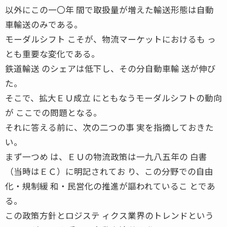
以外にこの一〇年 間で取扱量が増えた輸送形態は自動
車輸送のみである。
モーダルシフト こそが、物流マーケットにおけるも っ
とも重要な変化である。
鉄道輸送 のシェアは低下し、その分自動車輸 送が伸び
た。
そこで、拡大ＥＵ成立 にともなうモーダルシフトの動向
が ここでの問題となる。
それに答える前に、次の二つの事 実を指摘しておきた
い。
まず一つめ は、ＥＵの物流政策は一九八五年の 白書
（当時はＥＣ）に明記されてお り、この分野での自由
化・規制緩 和・民営化の推進が謳われているこ とであ
る。
この政策方針とロジステ ィクス業界のトレンドという