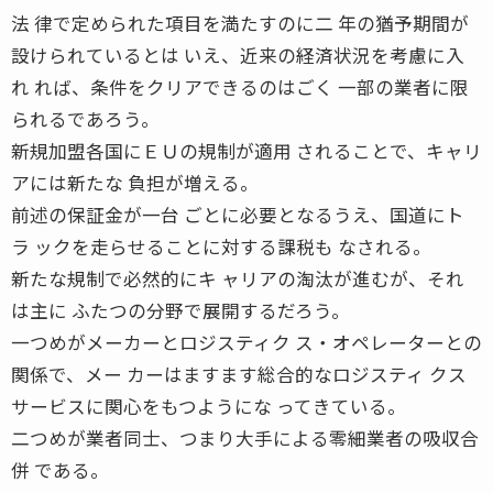
法 律で定められた項目を満たすのに二 年の猶予期間が
設けられているとは いえ、近来の経済状況を考慮に入
れ れば、条件をクリアできるのはごく 一部の業者に限
られるであろう。
新規加盟各国にＥＵの規制が適用 されることで、キャリ
アには新たな 負担が増える。
前述の保証金が一台 ごとに必要となるうえ、国道にト
ラ ックを走らせることに対する課税も なされる。
新たな規制で必然的にキ ャリアの淘汰が進むが、それ
は主に ふたつの分野で展開するだろう。
一つめがメーカーとロジスティク ス・オペレーターとの
関係で、メー カーはますます総合的なロジスティ クス
サービスに関心をもつようにな ってきている。
二つめが業者同士、つまり大手による零細業者の吸収合
併 である。