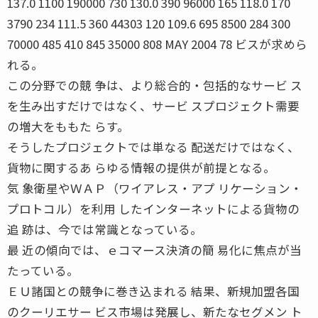
137.0 1100 190000 730 130.0 390 96000 165 118.0 170
3790 234 111.5 360 44303 120 109.6 695 8500 284 300
70000 485 410 845 35000 808 MAY 2004 78 ビスが求めら
れる。
この分野での競 争は、より総合的・包括的なサービ ス
を生み出すだけではなく、サービ スプロジェクト需要
の増大をももた らす。
そうしたプロジェクトでは単なる 配送だけではなく、
貨物に関するあ らゆる情報の提供が前提となる。
気 象衛星やＷＡＰ（ワイアレス・アプ リケーション・
プロトコル）を利用 したインターネットによる貨物の
追 跡は、今では常識となっている。
最 近の傾向では、ｅコマース決済の簡 易化に焦点が当
たっている。
ＥＵ諸国との競争に巻き込まれる 結果、新規加盟各国
のクーリエサー ビス市場は発展し、新たなセグメン ト