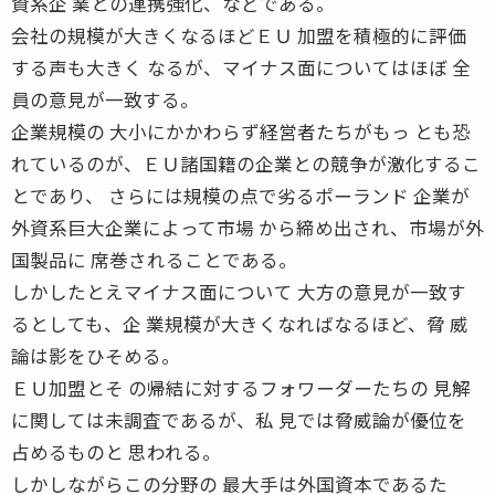
資系企 業との連携強化、などである。
会社の規模が大きくなるほどＥＵ 加盟を積極的に評価
する声も大きく なるが、マイナス面についてはほぼ 全
員の意見が一致する。
企業規模の 大小にかかわらず経営者たちがもっ とも恐
れているのが、ＥＵ諸国籍の企業との競争が激化するこ
とであり、 さらには規模の点で劣るポーランド 企業が
外資系巨大企業によって市場 から締め出され、市場が外
国製品に 席巻されることである。
しかしたとえマイナス面について 大方の意見が一致す
るとしても、企 業規模が大きくなればなるほど、脅 威
論は影をひそめる。
ＥＵ加盟とそ の帰結に対するフォワーダーたちの 見解
に関しては未調査であるが、私 見では脅威論が優位を
占めるものと 思われる。
しかしながらこの分野の 最大手は外国資本であるた