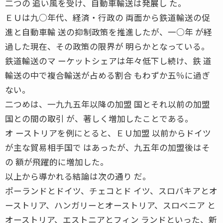
二つの 追い風を受け、自動車輸送は発展し た。
ＥＵは九○年代、経済・行政の 両面から鉄道輸送の促
進と自動車輸 送の抑制政策を推進したが、一○年 が経
過した現在、その政策の限界が 明らかとなっている。
鉄道輸送のマ ーケットシェアは年々低下し続け、鉄 道
輸送の中で複合輸送が占める割合 もわずか五％に過ぎ
ない。
二つめは、一九九五年以降の加盟 国とそれ以前の加盟
国との間の取引 が、著しく増加したことである。
オ ーストリアを例にとると、ＥＵ加盟 以前からドイツ
が主な貿易相手国で はあったが、九五年の加盟後はそ
の 額が飛躍的に増加した。
以上から導かれる結論は次の通り だ。
ポーランドとドイツ、チェコとド イツ、スロバキアとオ
ーストリア、ハンガリーとオーストリア、スロベニア と
オーストリア、エストニアとフィン ランドといった、新