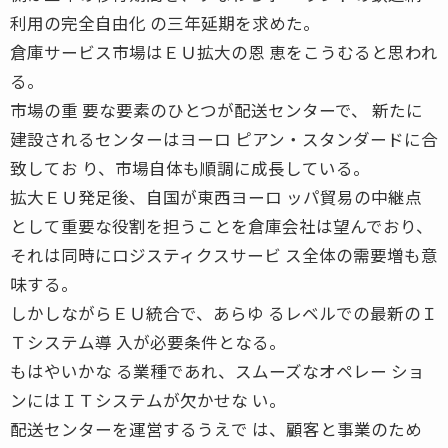
利用の完全自由化 の三年延期を求めた。
倉庫サービス市場はＥＵ拡大の恩 恵をこうむると思われ
る。
市場の重 要な要素のひとつが配送センターで、 新たに
建設されるセンターはヨーロ ピアン・スタンダードに合
致してお り、市場自体も順調に成長している。
拡大ＥＵ発足後、自国が東西ヨーロ ッパ貿易の中継点
として重要な役割を担うことを倉庫会社は望んでおり、
それは同時にロジスティクスサービ ス全体の需要増も意
味する。
しかしながらＥＵ統合で、あらゆ るレベルでの最新のＩ
Ｔシステム導 入が必要条件となる。
もはやいかな る業種であれ、スムーズなオペレー ショ
ンにはＩＴシステムが欠かせな い。
配送センターを運営するうえで は、顧客と事業のため