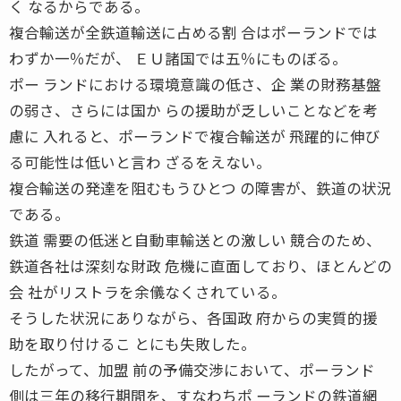
く なるからである。
複合輸送が全鉄道輸送に占める割 合はポーランドでは
わずか一％だが、 ＥＵ諸国では五％にものぼる。
ポー ランドにおける環境意識の低さ、企 業の財務基盤
の弱さ、さらには国か らの援助が乏しいことなどを考
慮に 入れると、ポーランドで複合輸送が 飛躍的に伸び
る可能性は低いと言わ ざるをえない。
複合輸送の発達を阻むもうひとつ の障害が、鉄道の状況
である。
鉄道 需要の低迷と自動車輸送との激しい 競合のため、
鉄道各社は深刻な財政 危機に直面しており、ほとんどの
会 社がリストラを余儀なくされている。
そうした状況にありながら、各国政 府からの実質的援
助を取り付けるこ とにも失敗した。
したがって、加盟 前の予備交渉において、ポーランド
側は三年の移行期間を、すなわちポ ーランドの鉄道網