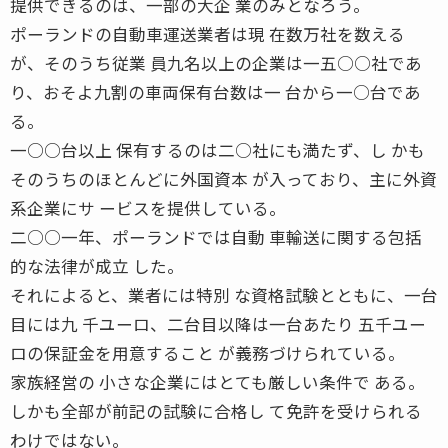
提供できるのは、一部の大企 業のみとなろう。
ポーランドの自動車運送業者は現 在数万社を数える
が、そのうち従業 員九名以上の企業は一五○○社であ
り、おそよ九割の車両保有台数は一 台から一○台であ
る。
一○○台以上 保有するのは二○社にも満たず、し かも
そのうちのほとんどに外国資本 が入っており、主に外資
系企業にサ ービスを提供している。
二○○一年、ポーランドでは自動 車輸送に関する包括
的な法律が成立 した。
それによると、業者には特別 な資格試験とともに、一台
目には九 千ユーロ、二台目以降は一台あたり 五千ユー
ロの保証金を用意すること が義務づけられている。
家族経営の 小さな企業にはとても厳しい条件で ある。
しかも全部が前記の試験に合格し て免許を受けられる
わけではない。