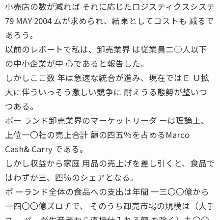
小売店の数が減れば それに応じたロジスティクスシステ
79 MAY 2004 ムが求められ、結果としてコストも 減るで
あろう。
以前のレポートで私は、卸売業界 は従業員二○人以下
の中小企業が中 心であると報告した。
しかしここ数 年は急速な統合が進み、現在ではＥ Ｕ拡
大に伴ういっそう激しい競争に 耐えうる態勢が整いつ
つある。
ポー ランド卸売業界のマーケットリーダ ーは理論上、
上位一〇社の売上合計 額の四五％を占めるMarco
Cash& Carry である。
しかし収益から家庭 用品の売上げを差し引くと、食品で
はわずか三、四％のシェアとなる。
ポ ーランド全体の食品への支出は年間 一三〇〇億から
一四〇〇億ズロチで、 そのうち卸売市場の規模は（大手
ス ーパーが生産者から直接仕入れる額 を除く）九〇〇