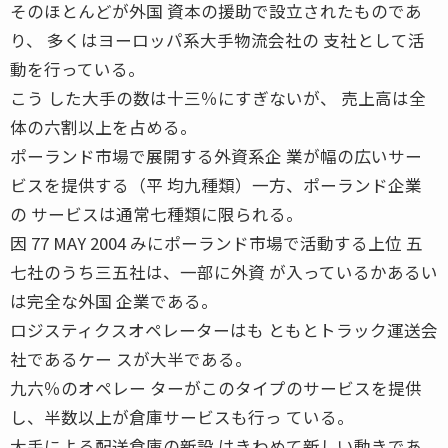
そのほとんどが外国 資本の援助で設立されたものであ
り、 多くはヨーロッパ系大手物流会社の 支社として活
動を行っている。
こう した大手の数は十三％にすぎないが、 売上高は全
体の六割以上を占める。
ポーランド市場で展開する外資系企 業が幅の広いサー
ビスを提供する（平 均九種類）一方、ポーランド企業
の サービスは通常七種類に限られる。
因 77 MAY 2004 みにポーランド市場で活動する上位 五
七社のうち三五社は、一部に外資 が入っているかあるい
は完全な外国 企業である。
ロジスティクスオペレーターはも ともとトラック運送会
社であるケー スが大半である。
九六％のオペレー ターがこのタイプのサービスを提供
し、半数以上が倉庫サービスも行っ ている。
大手による配送倉庫の新設 はきわめて新しい動きであ