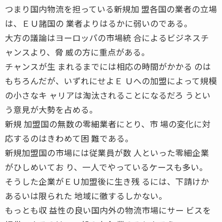
つまり国内物流を担っている新規加 盟各国の業者の立場
は、ＥＵ諸国の 業者よりはるかに弱いのである。
大方の議論はヨーロッパの市場統 合によるビジネスチ
ャンスより、脅 威の方に重点がある。
チャンスが生 まれるまでには相応の時間がかかる のは
もちろんだが、いずれにせよＥ Ｕへの加盟によって規模
の小さなキ ャリアは淘汰されることになるだろ うとい
う意見が大勢を占める。
新規 加盟国の無数の零細業者にとり、市 場の変化に対
応するのはきわめて困 難である。
新規加盟国の市場には従業員が数 人といった零細企業
がひしめいてお り、一人でやっているケースも多い。
そうした企業がＥＵ加盟後に生き残 るには、下請けか
あるいは限られた 地域に徹するしかない。
もっとも収 益性の良い国内外の物流市場にサー ビスを