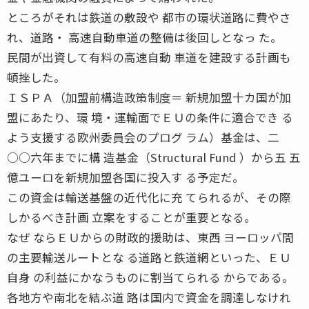
ところがそれは鉄道の敷設や 都市の環状道路に費やさ
れ、道路・ 高速自動車道の整備は後回しとなっ た。
民間が出資して有料の高速自動 車道を建設する計画も
頓挫した。
ＩＳＰＡ（加盟前構造政策制度＝ 新規加盟十カ国が加
盟にあたり、環 境・運輸面でＥＵの条件に適合でき る
よう支援する欧州委員会のプログ ラム）基金は、二
○○六年までに構 造基金（Structural Fund ）から五 五
億ユーロを新規加盟各国に投入す る予定だ。
この資金は輸送基盤の近代化に充 てられるが、その際
しかるべき計画 立案をすることが重要となる。
なぜ ならＥＵからの財政的援助は、東西 ヨーロッパ間
の主要輸送ルートとな る道路と鉄道網といった、ＥＵ
自身 の利益にかなうものに割当てられる からである。
各地方や南北を結ぶ道 路は国内で資金を調達しなけれ