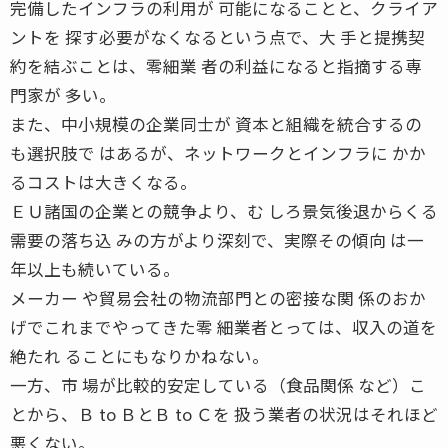
完備したインフラの利用が 可能になることと、クライア
ントを 探す必要がなくなるという点で、大 手と提携契
約を結ぶことは、零細業 者の利益になると指摘する専
門家が 多い。
また、中小規模の企業同士が 資本と組織を統合するの
も選択肢で はあるが、ネットワークとインフラに かか
るコストは大きくなる。
ＥＵ諸国の企業との競争より、む しろ景気後退からくる
需要の落ち込 みの方がより深刻で、実際その傾向 は一
年以上も続いている。
メーカー や貿易会社の物流部門との密接な関 係のおか
げでこれまでやってきた零 細業者とっては、収入の道を
絶たれ ることにもなりかねない。
一方、市 場が比較的安定している（食品関係 など）こ
とから、Ｂ to ＢとＢ to Ｃを 扱う業者の状況はそれほど
悪くない。