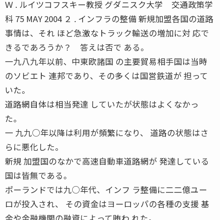
Ｗ . ルイツコフスキー教授 グダニスク大学 交通政策学
科 75 MAY 2004 ２ . インフラの整備 新規加盟各国の道路
事情は、それ ほど急激なトラック輸送の増加に対 応で
きるであろうか？ 答えは否で ある。
一九八九年以前、中東欧諸国 の主要貿易相手国は当時
のソビエト 連邦であり、その多くは国営鉄道が 担って
いた。
道路網自体は相当発達 していたが状態はよくなかっ
た。
一 九九○年以降は利用が頻繁になり、 道路の状態はさ
らに悪化した。
新規 加盟国のなかで高速自動車道路網が 発達している
国は皆無である。
ポーランドでは九○年代、インフ ラ整備に二二億ユー
ロが投入され、 その資金はヨーロッパの各種の支援 基
金や金融機関の融資によって賄わ れた。