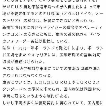
だがＥＵの 自動車輸送市場への参入自由化によ って市
場が不安定化するとのＥＵ諸 国（とりわけドイツ、オー
ストリア） の懸念は、杞憂にすぎないと思われ る。
新規加盟各国におけるドライバーの賃金やオペレーティ
ングコスト の安さとともに、車両の質の低さを ドイツ
のフォワーダー各社は指摘し ている。
法律（一九九一年ポーランドで発 効）により、ポーラン
ド国境をまた ぐキャリアには、国際市場での営業 許可
取得が義務づけられた。
そのた め専門知識や車両についての厳密な 基準を満た
さなければならなくなっ た。
車両については、しばしばＥＵ ＲＯ１やＥＵＲＯ２ス
タンダードへ の準拠を求められ、国内物流は同国 籍の
車両に限るというような制約が ある。
しかし車両の多くは長期契約 に縛られていて、国内用に