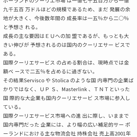
ポーランドのクーリエ市場 は一億七千五百万から一億
九千五百 万ドルほどの規模であるため、まだ 発展の余
地が大きく、今後数年間の 成長率は一五％から二○％
と予想さ れる。
成長の主な要因はＥＵへの加 盟であるが、もっとも大
きい伸びが 予想されるのは国内のクーリエサー ビスで
ある。
国際クーリエサービス の占める割合は、現時点では金
額ベ ースで二五％を占めるに過ぎない。
その結果Servisco や Stolica のような国 内専門の企業ば
かりではなく、ＵＰ Ｓ、Masterlink 、ＴＮＴといった
国 際的な大企業も国内クーリエサービ ス市場に参入し
ている。
国際クーリエサービス市場への進 出に際し、いままで
国内専門だった 企業には、より幅の広い補足的サー ポ
ーランドにおける主な物流会社 持株会社 売上高2001年