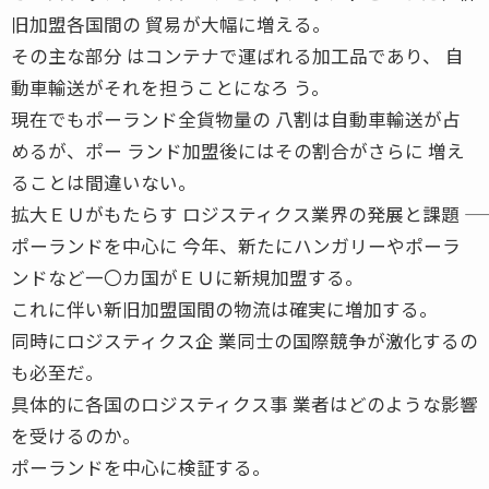
旧加盟各国間の 貿易が大幅に増える。
その主な部分 はコンテナで運ばれる加工品であり、 自
動車輸送がそれを担うことになろ う。
現在でもポーランド全貨物量の 八割は自動車輸送が占
めるが、ポー ランド加盟後にはその割合がさらに 増え
ることは間違いない。
拡大ＥＵがもたらす ロジスティクス業界の発展と課題 ――
ポーランドを中心に 今年、新たにハンガリーやポーラ
ンドなど一〇カ国がＥＵに新規加盟する。
これに伴い新旧加盟国間の物流は確実に増加する。
同時にロジスティクス企 業同士の国際競争が激化するの
も必至だ。
具体的に各国のロジスティクス事 業者はどのような影響
を受けるのか。
ポーランドを中心に検証する。