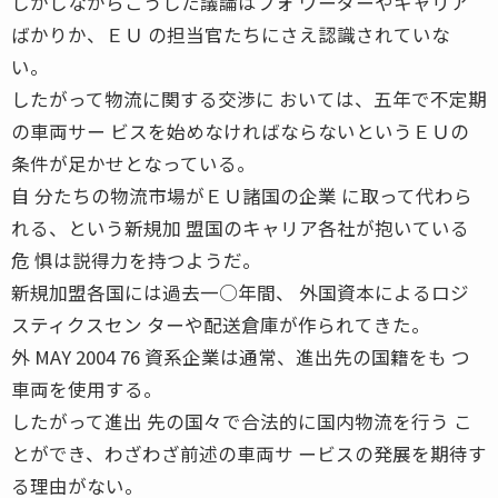
しかしながらこうした議論はフォ ワーダーやキャリア
ばかりか、ＥＵ の担当官たちにさえ認識されていな
い。
したがって物流に関する交渉に おいては、五年で不定期
の車両サー ビスを始めなければならないというＥＵの
条件が足かせとなっている。
自 分たちの物流市場がＥＵ諸国の企業 に取って代わら
れる、という新規加 盟国のキャリア各社が抱いている
危 惧は説得力を持つようだ。
新規加盟各国には過去一○年間、 外国資本によるロジ
スティクスセン ターや配送倉庫が作られてきた。
外 MAY 2004 76 資系企業は通常、進出先の国籍をも つ
車両を使用する。
したがって進出 先の国々で合法的に国内物流を行う こ
とができ、わざわざ前述の車両サ ービスの発展を期待す
る理由がない。