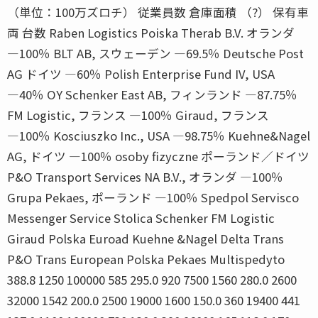
（単位：100万ズロチ） 従業員数 倉庫面積 （?） 保有車
両 台数 Raben Logistics Poiska Therab B.V. オランダ
―100％ BLT AB, スウェーデン ―69.5％ Deutsche Post
AG ドイツ ―60％ Polish Enterprise Fund IV, USA
―40％ OY Schenker East AB, フィンランド ―87.75％
FM Logistic, フランス ―100％ Giraud, フランス
―100％ Kosciuszko Inc., USA ―98.75％ Kuehne&Nagel
AG, ドイツ ―100％ osoby fizyczne ポーランド／ドイツ
P&O Transport Services NA B.V., オランダ ―100％
Grupa Pekaes, ポーランド ―100％ Spedpol Servisco
Messenger Service Stolica Schenker FM Logistic
Giraud Polska Euroad Kuehne &Nagel Delta Trans
P&O Trans European Polska Pekaes Multispedyto
388.8 1250 100000 585 295.0 920 7500 1560 280.0 2600
32000 1542 200.0 2500 19000 1600 150.0 360 19400 441