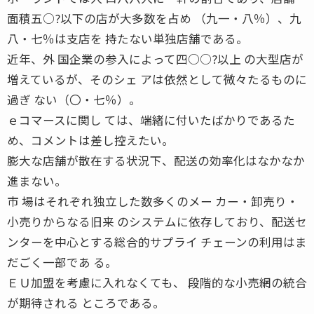
面積五○?以下の店が大多数を占め （九一・八％）、九
八・七％は支店を 持たない単独店舗である。
近年、外 国企業の参入によって四○○?以上 の大型店が
増えているが、そのシェ アは依然として微々たるものに
過ぎ ない（〇・七％）。
ｅコマースに関し ては、端緒に付いたばかりであるた
め、コメントは差し控えたい。
膨大な店舗が散在する状況下、配送の効率化はなかなか
進まない。
市 場はそれぞれ独立した数多くのメー カー・卸売り・
小売りからなる旧来 のシステムに依存しており、配送セ
ンターを中心とする総合的サプライ チェーンの利用はま
だごく一部であ る。
ＥＵ加盟を考慮に入れなくても、 段階的な小売網の統合
が期待される ところである。