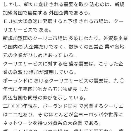
し かし、新たに創出される需要を取り 込むのは、新規
加盟各国で展開する 外国企業であろう。
ＥＵ拡大後急速に発展すると予想 される市場は、クー
リエサービスで ある。
新規加盟国のクーリエ市場は 多岐にわたり、外資系企業
や国内の 大企業だけでなく、数多くの国営企 業や各地
元の企業がひしめきあって いる。
クーリエサービスに対する旺 盛な需要は、こうした企
業の急激な 増加が証明している。
ポーランドに おけるクーリエサービスの需要は、九 ○
年代に年率四○％から五○％成長 した。
周辺各国も同様の伸びを示し ている。
二○○○年現在、ポーランド国内 で営業するクーリエ
は二二社あり、そ のほとんどが全ヨーロッパや世界に
ネットワークを持つ外資系の大企業 である。